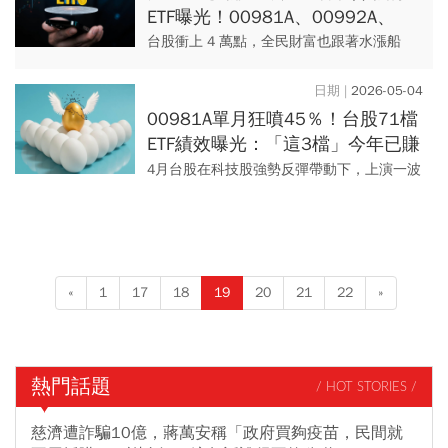
ETF曝光！00981A、00992A、
00935...林奇芬揭下半年「攻守配
台股衝上 4 萬點，全民財富也跟著水漲船
置」：4個底線別踩
高。不會挑股票沒關係，買 ETF 一樣幫你跟
上大漲行情。今年以來，有多檔ETF前四個月
2026-05-04
漲幅就超過60...
00981A單月狂噴45％！台股71檔
ETF績效曝光：「這3檔」今年已賺
7成，0050落後關鍵竟是含積量？
4月台股在科技股強勢反彈帶動下，上演一波
氣勢驚人的回升行情，不只大盤單月大漲逾2
成，各類ETF績效也全面強強滾。從高股息、
主題型、市值型到主...
«
1
17
18
19
20
21
22
»
熱門話題
/ HOT STORIES /
慈濟遭詐騙10億，蔣萬安稱「政府買夠疫苗，民間就