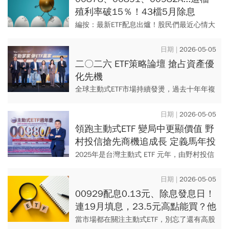
殖利率破15％！43檔5月除息
ETF，暴力賺10％選誰好？最後買
編按：最新ETF配息出爐！股民們最近心情大
進日一表掌握
好，因為這份配息清單簡直像是一張張「加
薪通知單」！ 最受矚目的莫過於擁有 157 萬
2026-05-05
股民的國...
二〇二六 ETF策略論壇 搶占資產優
化先機
全球主動式ETF市場持續發燙，過去十年年複
合增長率達45%。2025年台灣迎來主動式ETF
元年，經過一年的試煉表現亮眼，規模突破
2026-05-05
3,000億...
領跑主動式ETF 變局中更顯價值 野
村投信搶先商機追成長 定義馬年投
資主旋律
2025年是台灣主動式 ETF 元年，由野村投信
率先推出市場首檔主動式 ETF。如今已上市
的三檔主動式 ETF，完備「追成長」、「核
2026-05-05
心市值」...
00929配息0.13元、除息發息日！
連19月填息，23.5元高點能買？他
月領11萬揭高息ETF配置心法
當市場都在關注主動式ETF，別忘了還有高股