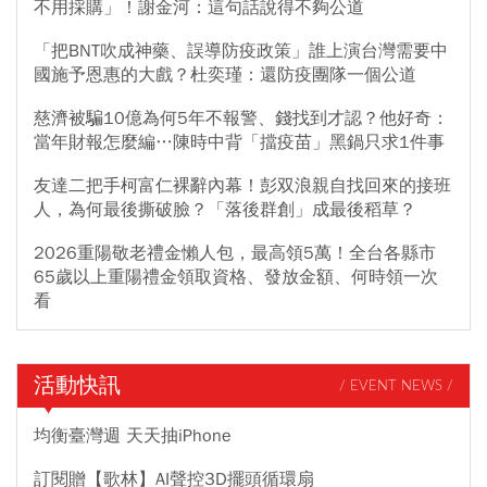
不用採購」！謝金河：這句話說得不夠公道
「把BNT吹成神藥、誤導防疫政策」誰上演台灣需要中
國施予恩惠的大戲？杜奕瑾：還防疫團隊一個公道
慈濟被騙10億為何5年不報警、錢找到才認？他好奇：
當年財報怎麼編…陳時中背「擋疫苗」黑鍋只求1件事
友達二把手柯富仁裸辭內幕！彭双浪親自找回來的接班
人，為何最後撕破臉？「落後群創」成最後稻草？
2026重陽敬老禮金懶人包，最高領5萬！全台各縣市
65歲以上重陽禮金領取資格、發放金額、何時領一次
看
活動快訊
/ EVENT NEWS /
均衡臺灣週 天天抽iPhone
訂閱贈【歌林】AI聲控3D擺頭循環扇