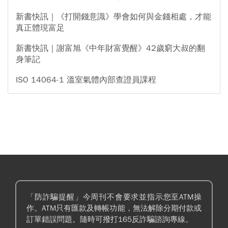
新書快訊｜《打開錢意識》學會如何與金錢相處，才能
真正體現富足
新書快訊｜謝富旭《中年財富覺醒》42歲窮大叔的翻
身筆記
ISO 14064-1 溫室氣體內部查證員課程
「防詐騙提醒」今周刊不會要求並指示您至ATM操
作。ATM只有匯款及轉帳功能，無法解除分期付款或
訂單錯誤問題。隨時可撥打165反詐騙諮詢專線。