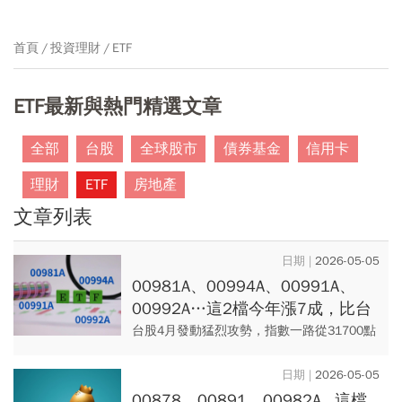
首頁
投資理財
ETF
ETF最新與熱門精選文章
全部
台股
全球股市
債券基金
信用卡
理財
ETF
房地產
文章列表
2026-05-05
00981A、00994A、00991A、
00992A…這2檔今年漲7成，比台
股還猛！主動式ETF不知買誰看兩
台股4月發動猛烈攻勢，指數一路從31700點
表就懂
搭乘快速列車直達40000點大關，單月上漲
22.7%，今年以來累計上漲34.4%，帶動主動
2026-05-05
式台股...
00878、00891、00982A...這檔