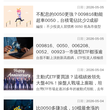
息ETF！月配ETF復華台灣科技優息
（00929）最新配息0.13元，與前次配息金
2026-05-05
額相同，以5/4...
不配息的0050更強？009816動能
超車0050，台積電佔比少2成卻
「多賺6%」，該換股？市值型ETF
編按：不少投資人習慣將 0050 視為市值型
選股必看
ETF 的唯一選擇，但在台積電權重突破 6 成
的現狀下，單一成分股的波動幾乎決定了整
2026-05-05
檔 ETF...
009816、0050、006208、
0052、00923…市值型ETF都漲逾
4成該選誰？達人指路：先搞清楚
台股不斷上演創新高戲碼，ETF投資人積極搭
關鍵點
上台股列車，最新受益人數達到30萬人以上
的ETF有12檔，其中11檔全都是指數股票型
2026-05-04
ETF，即使上...
主動式ETF要買誰？這檔績效領先
大盤40%！操盤人戰場上廝殺，坦
言持股天天被看光「是挑戰也是助
台灣ETF市場走過20多年的被動式領航，去年
力」
迎來「主動式」轉型大秀，儘管新商品問世
之初難免遭遇市場雜音，但經過一年的實戰
2026-05-04
驗證，主動式ETF已...
比0050多賺3成，10檔最會漲的