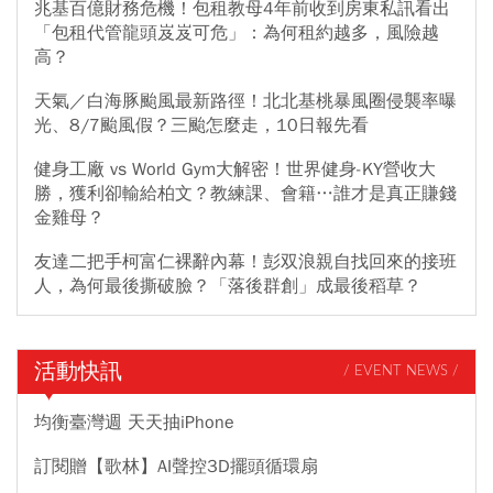
兆基百億財務危機！包租教母4年前收到房東私訊看出
「包租代管龍頭岌岌可危」：為何租約越多，風險越
高？
天氣／白海豚颱風最新路徑！北北基桃暴風圈侵襲率曝
光、8/7颱風假？三颱怎麼走，10日報先看
健身工廠 vs World Gym大解密！世界健身-KY營收大
勝，獲利卻輸給柏文？教練課、會籍…誰才是真正賺錢
金雞母？
友達二把手柯富仁裸辭內幕！彭双浪親自找回來的接班
人，為何最後撕破臉？「落後群創」成最後稻草？
活動快訊
/ EVENT NEWS /
均衡臺灣週 天天抽iPhone
訂閱贈【歌林】AI聲控3D擺頭循環扇