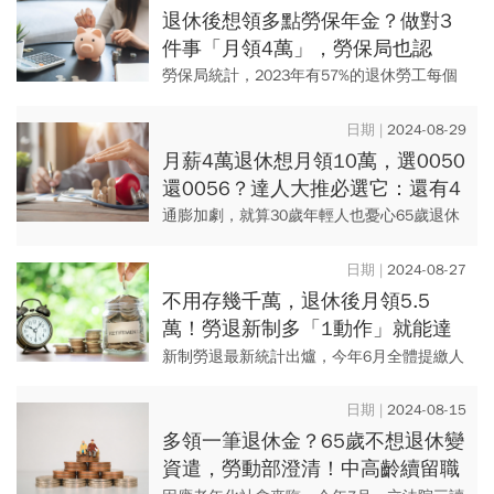
退休後想領多點勞保年金？做對3
件事「月領4萬」，勞保局也認
證！達人曝「這年紀」請領最佳
勞保局統計，2023年有57%的退休勞工每個
月領取的勞保年金低於2萬元，還不到主計處
公布台灣平均每人月消費支出的2.5萬。如何
2024-08-29
能夠將勞保年金...
月薪4萬退休想月領10萬，選0050
還0056？達人大推必選它：還有4
重點注意「買錯永不翻身」
通膨加劇，就算30歲年輕人也憂心65歲退休
後只有公園可睡，財經主持人盧燕俐傳授1
招，只要按照步驟逐步完成，退休後每月有
2024-08-27
10萬可領不是夢。
不用存幾千萬，退休後月領5.5
萬！勞退新制多「1動作」就能達
陣雙倍領，再搭勞保年金輕鬆退
新制勞退最新統計出爐，今年6月全體提繳人
數752.07萬人，雇主提繳人數743.79萬人，
個人自願提繳113.78萬人，自提比率
2024-08-15
15.13%...
多領一筆退休金？65歲不想退休變
資遣，勞動部澄清！中高齡續留職