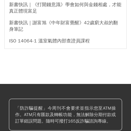
新書快訊｜《打開錢意識》學會如何與金錢相處，才能
真正體現富足
新書快訊｜謝富旭《中年財富覺醒》42歲窮大叔的翻
身筆記
ISO 14064-1 溫室氣體內部查證員課程
「防詐騙提醒」今周刊不會要求並指示您至ATM操
作。ATM只有匯款及轉帳功能，無法解除分期付款或
訂單錯誤問題。隨時可撥打165反詐騙諮詢專線。