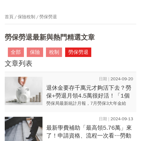
首頁
保險稅制
勞保勞退
勞保勞退最新與熱門精選文章
全部
保險
稅制
勞保勞退
文章列表
2024-09-20
退休金要存千萬元才夠活下去？勞
保+勞退月領4.5萬很好活！「1個
動作」輕鬆達標
勞保局最新統計月報，7月勞保3大年金給
付，共有187.96萬人領取、總金額360.45億
元，平均每人領取19176元。 其中，老年年
2024-09-13
金...
最新學費補助「最高領5.76萬」來
了！申請資格、流程一次看…勞動