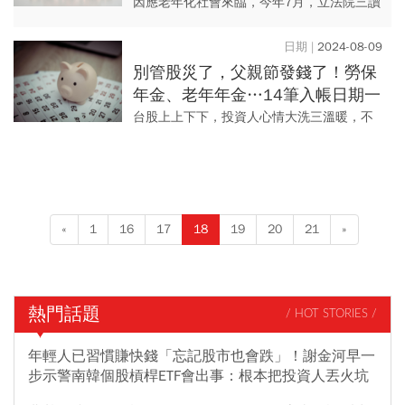
場「3好處」，展延年金多領20％
因應老年化社會來臨，今年7月，立法院三讀
通過《勞動基準法》修正案，勞雇雙方可協
商延後強制退休年齡之規定，也就是達65歲
2024-08-09
法定退休年齡時，可以透...
別管股災了，父親節發錢了！勞保
年金、老年年金…14筆入帳日期一
次看，你有哪些可以領…
台股上上下下，投資人心情大洗三溫暖，不
過時序進入8月，自父親節這天開始有18筆補
助、津貼要發，包括「勞退月退休金」、
「勞保年金給付」、「國民...
«
1
16
17
18
19
20
21
»
熱門話題
/ HOT STORIES /
年輕人已習慣賺快錢「忘記股市也會跌」！謝金河早一
步示警南韓個股槓桿ETF會出事：根本把投資人丟火坑