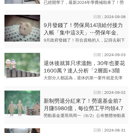
部發錢，研究生、公費生也能領？
已經開學了，最新2024年學費補助來了！勞
動部為減輕非自願離職失業勞工子女就學負
擔，失業勞工子女就學補助已經可以開始申
2024-09-08
請了，即日起即日開始受...
9月發錢了！勞保局14項給付接力
入帳「集中這3天」…勞保年金、
國民年金何時發放？別忘記刷存摺
9月政府發錢了！符合資格的人，記得去刷下
存摺看錢進來了沒有，依照勞保局行事曆，9
月將陸續發放14筆款項，包括勞保年金、國
2024-09-03
民年金、勞退月退休金...
退休後就算只求溫飽，30年也要花
1600萬？達人分析「2層面+3階
段」，測出你的退休金底線
大部分人都認為，退休的第一要件就是先準
備好足夠的退休金，這一點也絕對沒有錯。
沒有足夠的存款或投資來支撐退休後的生活
2024-09-02
費，連三餐溫飽都沒有保障，...
新制勞退分紅來了！勞退基金前7
月賺5980億，每位勞工平均領4.7
萬...帳戶怎麼查？何時能領？
勞動基金運用局周一（9/2）公布整體勞動基
金截至 113 年 7 月底止運用規模為6兆8,530
億元，113年截至7月底之評價後收益數為8...
2024-08-31