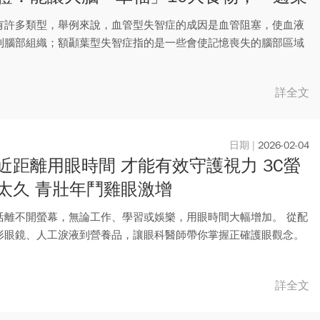
樣吃
有許多類型，舉例來說，血管型失智症的成因是血管阻塞，使血液
到腦部組織；額顳葉型失智症指的是一些會使記憶喪失的腦部區域
如阿...
詳全文
2026-02-04
近距離用眼時間 才能有效守護視力 3C螢
太久 青壯年鬥雞眼激增
活離不開螢幕，無論工作、學習或娛樂，用眼時間大幅增加。 從配
形眼鏡、人工淚液到營養品，讓眼科醫師帶你掌握正確護眼觀念。
詳全文