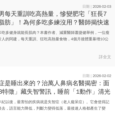
2026-02-03
男每天重訓吃高熱量，慘變肥宅「狂長7
脂肪」！為何多吃多練沒用？醫師揭快速
秘訣
多吃多健身就能長肌肉？本書作者、減重醫師蕭捷健舉例，一位瘦
片人的阿建，每天重訓、狂吃高熱量食物，4個月後體重暴增10公
卻...
詳全文
2026-02-02
症是睡出來的？治萬人鼻病名醫揭密：面
3特徵」藏失智警訊，睡前「1動作」清光
毒蛋白
年紀以後，最害怕的疾病就是失智症（老人癡呆症）。它會使得記
淡去，語言能力降低，判斷力變得低落，最後連人格都產生了變
症是讓...