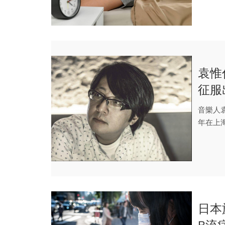
袁惟
征服
落，
音樂人
年在上
養。不料.
日本