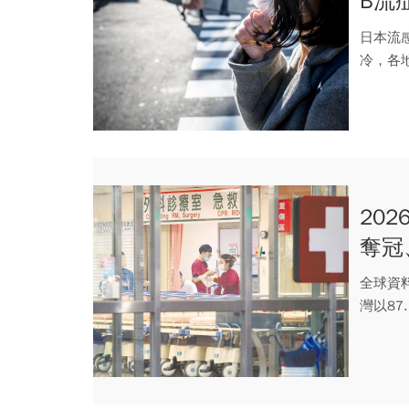
B流
必做
日本流
冷，各
流感疫情
20
奪冠
全球資料
灣以8
去...