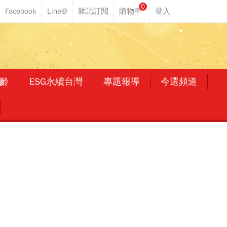
0
齡
ESG永續台灣
專題報導
今選頻道