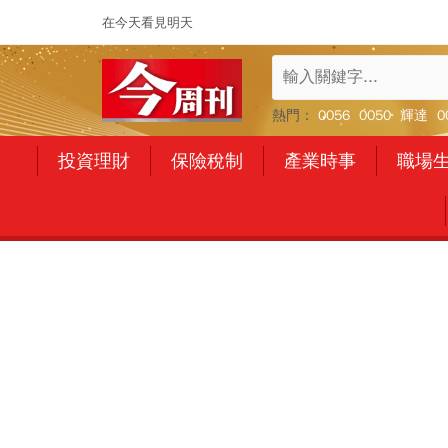
在今天看見明天
熱門：
0056
0050
輝達
0
投資理財
保險稅制
產業時事
職場