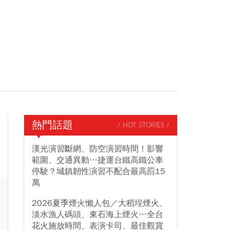
熱門話題
/ HOT STORIES /
漢光演習斷網、防空演習時間！影響
範圍、交通異動…捷運台鐵高鐵公車
停駛？城鎮韌性演習不配合最高罰15
萬
2026夏季煙火懶人包／大稻埕煙火、
淡水漁人碼頭、東石海上煙火…全台
花火施放時間、表演卡司、最佳觀賞