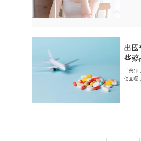
有哪...
出國
些藥
報？
「藥師
便宜喔
只要...