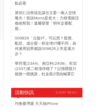
點必看
黃崇仁治喪張忠謀任主委…兩人交情
曝光！曾說Morris是老大：力積電能活
都他幫我！遺屬發聲「明年定要配
股」
009826「台版VT」可以買？股價、
配息、成分股…和全球VT哪不同，為
何連周冠男都說009826上市是邁大
步？
華邦電(2344)、南亞科(2408)、旺宏
(2337)第二根漲停穩了？記憶體股只
能挑一檔挑誰，杜金龍2理由喊選它
活動快訊
/ EVENT NEWS /
均衡臺灣週 天天抽iPhone