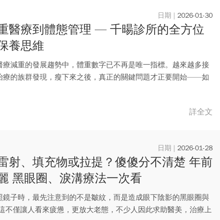
2026-01-30
重醫療到體態管理 — 千暘診所的全方位
保養思維
醫療減重的發展趨勢中，體重數字已不再是唯一指標。越來越多接
治療的族群發現，瘦下來之後，真正的關鍵問題才正要開始——如
線條...
詳全文
2026-01-28
雷射、填充物或拉提？傻傻分不清楚 年前
麗 黑眼圈、淚溝療法一次看
照鏡子時，最先注意到的不是皺紋，而是造成眼下陰影的黑眼圈與
 這不僅讓人看來疲憊，更放大老態，不少人因此求助醫美，治療上