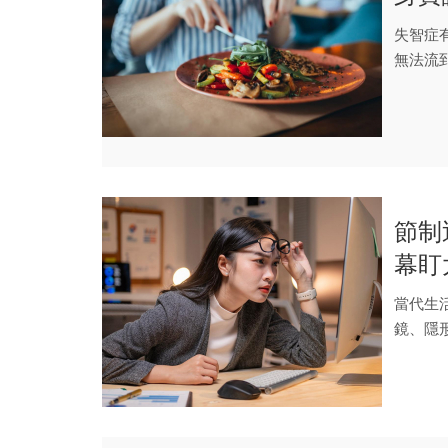
單這
失智症
無法流
異常；諸
節制
幕盯
當代生
鏡、隱