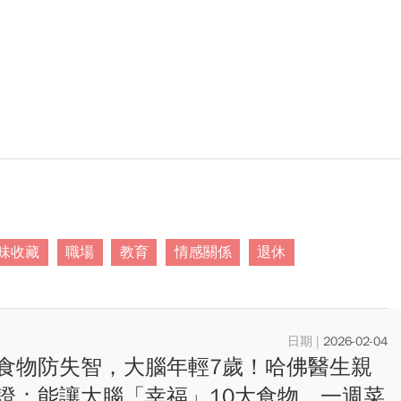
味收藏
職場
教育
情感關係
退休
2026-02-04
食物防失智，大腦年輕7歲！哈佛醫生親
證：能讓大腦「幸福」10大食物，一週菜