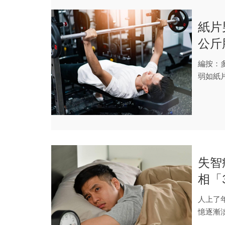
紙片
公斤
增肌
編按：
弱如紙
斤，肌肉
失智
相「
大腦
人上了
憶逐漸
化。失智