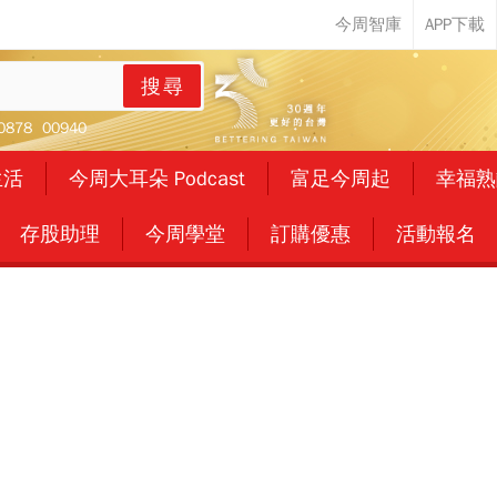
搜尋
0878
00940
生活
今周大耳朵 Podcast
富足今周起
幸福熟
存股助理
今周學堂
訂購優惠
活動報名