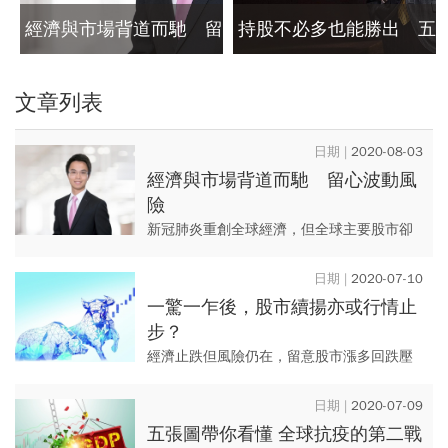
經濟與市場背道而馳 留
持股不必多也能勝出 五
心波動風險
大要素掌握巴菲特選股法
文章列表
則
2020-08-03
經濟與市場背道而馳 留心波動風
險
新冠肺炎重創全球經濟，但全球主要股市卻
持續反彈行情，許多指數創下歷史或波段新
高。經濟與股市兩者嚴重背離，使很多投資
2020-07-10
人困惑不已。股市會重探3月...
一驚一乍後，股市續揚亦或行情止
步？
經濟止跌但風險仍在，留意股市漲多回跌壓
力。
2020-07-09
五張圖帶你看懂 全球抗疫的第二戰