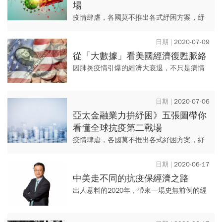
場
疫情肆虐，各國莫不推出各式紓困方案，紓
困設計主要是增加對疫情衝擊的抵抗力，而
未來能否健全的復甦，則有賴新的生產模式
2020-07-09
與創新的服務型態。
從「大數據」看美國經濟復甦脈絡
因肺炎疫情引爆的經濟大衰退，不只是病情
爆發時的下跌令人措手不及，往上攀爬的經
濟重啟也是毫無前例可循，進入網路新世
2020-07-06
代，不論是政府、企業或是投資...
亞太金融業力拚紓困》五張圖帶你
看懂全球抗疫第二戰場
疫情肆虐，各國莫不推出各式紓困方案，紓
困設計主要是增加對疫情衝擊的抵抗力，而
未來能否健全的復甦，則有賴新的生產模式
2020-06-17
與創新的服務型態。
中美走不同的抗疫保經濟之路
出人意料的2020年，帶來一場史無前例的經
濟坍塌。全球前兩大經濟體，救市策略大不
同，相較美國激進的暴力救市，中國在振興