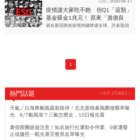
2020-06-17
經濟上略顯保守。
疫情讓大家吃不飽 但Q1「這類」
基金吸金1兆元！ 原來「道德良
心」可以當飯吃？
就在新冠肺炎疫情持續肆虐全球、許多龍頭
企業必須靠著紓困金才能活下去的此刻，近
年風起雲湧、訴求「高標準良心投資」的
ESG浪潮，成長動能是否依舊...
1
熱門話題
/ HOT STORIES /
天氣／白海豚颱風最新路徑！北北基桃暴風圈侵襲率曝
光、8/7颱風假？三颱怎麼走，10日報先看
暑假跟團旅遊注意！知名旅行社遭勒令停業、9家遭廢
止或撤照…觀光署完整黑名單曝光