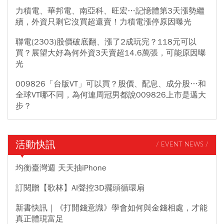
力積電、華邦電、南亞科、旺宏…記憶體第3天漲勢繼
續，外資只剩它沒買超還賣！力積電漲停原因曝光
聯電(2303)股價破底翻、漲了2成玩完？118元可以
買？展望大好為何外資3天賣超14.6萬張，可能原因曝
光
009826「台版VT」可以買？股價、配息、成分股…和
全球VT哪不同，為何連周冠男都說009826上市是邁大
步？
活動快訊
/ EVENT NEWS /
均衡臺灣週 天天抽iPhone
訂閱贈【歌林】AI聲控3D擺頭循環扇
新書快訊｜《打開錢意識》學會如何與金錢相處，才能
真正體現富足