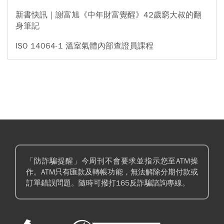
新書快訊｜謝富旭《中年財富覺醒》42歲窮大叔的翻
身筆記
ISO 14064-1 溫室氣體內部查證員課程
「防詐騙提醒」今周刊不會要求並指示您至ATM操
作。ATM只有匯款及轉帳功能，無法解除分期付款或
訂單錯誤問題。隨時可撥打165反詐騙諮詢專線。