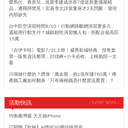
愛馬仕、香奈兒...兆基李建成涉吞7億送前妻滿屋精
品，遭羈押禁見！宏碁李文詳當董座才2天閃辭：發現
內部缺失
台中防空演習時間8/10！行動網路斷網演習要多久、
還能用行動支付？城鎮韌性演習懶人包：拒配合最高罰
15萬
《吉伊卡哇》電影7/31上映！威秀影城特典、預售套
票…販售資訊整理，討伐棒+小卡必收、上映戲院一文
看
川湖做什麼的？躋身「萬金股」抱1張年賺760萬！傳
產鐵工廠如何翻身「只有兩根鐵憑什麼賣這麼貴」？
活動快訊
/ EVENT NEWS /
均衡臺灣週 天天抽iPhone
訂閱贈【歌林】AI聲控3D擺頭循環扇