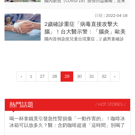
狀最新解隔條件
國內新冠（COVID-19）疫情日益嚴峻，近來
有不少兒童打疫苗的聲音出現，對此，食藥
署目前已核准6～11歲兒童打半劑莫德納
2022-04-18
（Moderna）...
2歲確診重症「病毒直接攻擊大
腦」！台大醫示警：「腦炎」歐美
少見、華人案例多，4症狀立刻送
國內首例染疫兒童出現重症，2 歲男童確診
醫
後，出現急性腦炎合併多重呼吸器官異常，
病況相對嚴重緊急插管治療，引發家長擔憂
認為兒童染疫不是都是輕症...
«
1
27
28
29
30
31
32
»
熱門話題
/ HOT STORIES /
喝一杯拿鐵竟引發急性腎損傷「一動作害的」！咖啡冰
冰箱可以放多久？醫：含奶咖啡超過「這時間」別喝了