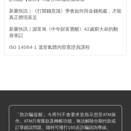
新書快訊｜《打開錢意識》學會如何與金錢相處，才能
真正體現富足
新書快訊｜謝富旭《中年財富覺醒》42歲窮大叔的翻
身筆記
ISO 14064-1 溫室氣體內部查證員課程
「防詐騙提醒」今周刊不會要求並指示您至ATM操
作。ATM只有匯款及轉帳功能，無法解除分期付款或
訂單錯誤問題。隨時可撥打165反詐騙諮詢專線。