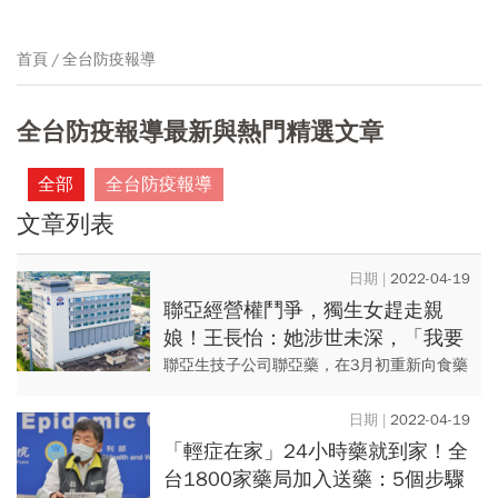
首頁
全台防疫報導
全台防疫報導最新與熱門精選文章
全部
全台防疫報導
文章列表
2022-04-19
聯亞經營權鬥爭，獨生女趕走親
娘！王長怡：她涉世未深，「我要
拿回經營權還是有辦法的」
聯亞生技子公司聯亞藥，在3月初重新向食藥
署申請新冠疫苗製造緊急使用授權
（EUA），卻在結果即將出爐之際，傳出經
2022-04-19
營權大地震！ 據了解，聯...
「輕症在家」24小時藥就到家！全
台1800家藥局加入送藥：5個步驟