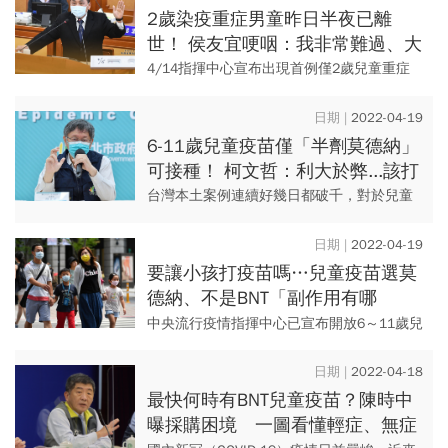
並且在新北市...
2歲染疫重症男童昨日半夜已離
世！ 侯友宜哽咽：我非常難過、大
家都很自責
4/14指揮中心宣布出現首例僅2歲兒童重症
案例，該案家屬控訴出現求助無人理的狀
況，導致小朋友昏迷了才送醫，還必須插管
2022-04-19
治療，甚至忍痛簽下「放棄...
6-11歲兒童疫苗僅「半劑莫德納」
可接種！ 柯文哲：利大於弊...該打
就打
台灣本土案例連續好幾日都破千，對於兒童
疫苗何時會開放，不少家長都很關心。對
此，中央流行疫情指揮中心於4/17宣布，6
2022-04-19
至11歲兒童開放可以施打...
要讓小孩打疫苗嗎…兒童疫苗選莫
德納、不是BNT「副作用有哪
些」？九個QA一次看
中央流行疫情指揮中心已宣布開放6～11歲兒
童，可以施打半劑莫德納疫苗，總共2劑、施
打間隔28天，不過家長們仍擔心幼童施打
2022-04-18
後，會產生什麼樣的副...
最快何時有BNT兒童疫苗？陳時中
曝採購困境 一圖看懂輕症、無症