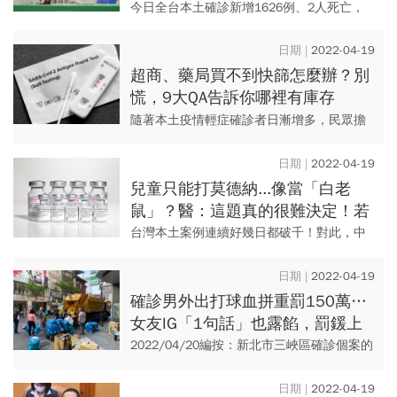
不怕沒人理
今日全台本土確診新增1626例、2人死亡，
其中外界關注的，便是新北2歲男童。小男童
在4/14確診發病後，歷經搶救6天仍宣告不
2022-04-19
治，不僅家屬悲慟...
超商、藥局買不到快篩怎麼辦？別
慌，9大QA告訴你哪裡有庫存
「4狀況」才需要買
隨著本土疫情輕症確診者日漸增多，民眾擔
憂染疫想購買家用快篩試劑以防萬一，但許
多超商、藥局多已缺貨，還有哪些管道可
2022-04-19
買？有疑似喉嚨痛、咳嗽等症狀...
兒童只能打莫德納...像當「白老
鼠」？醫：這題真的很難決定！若
接種BNT也有「這缺點」
台灣本土案例連續好幾日都破千！對此，中
央流行疫情指揮中心4/17宣布，6至11歲兒
童開放可以施打「半劑量」莫德納，第二劑
2022-04-19
於第一劑施打後28天...
確診男外出打球血拼重罰150萬…
女友IG「1句話」也露餡，罰鍰上
看100萬！網議太超過？
2022/04/20編按：新北市三峽區確診個案的
女友，經查證，該女子為新北市確診案的友
人，4月15日被新北市衛生局告知居家隔離，
2022-04-19