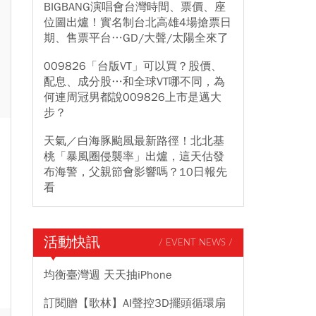
BIGBANG演唱會台灣時間、票價、座
位圖出爐！實名制台北高雄4場搶票日
期、售票平台…GD/大聲/太陽全來了
009826「台版VT」可以買？股價、
配息、成分股…和全球VT哪不同，為
何連周冠男都說009826上市是邁大
步？
天氣／白海豚颱風最新路徑！北北基
桃「暴風圈侵襲率」出爐，這天估發
布海警，父親節會影響嗎？10日報先
看
活動快訊
/ EVENT NEWS /
均衡臺灣週 天天抽iPhone
訂閱贈【歌林】AI聲控3D擺頭循環扇