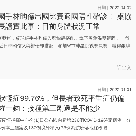
2022-04-02
國手林昀儒出國比賽返國陽性確診！ 桌協
長證實此事：目前身體狀況正常
京奧運，桌球好手林昀儒與鄭怡靜搭配，拿下奧運混雙銅牌，一戰
 近日林昀儒又與鄭怡靜搭配，參加WTT球星挑戰賽決賽，獲得銀牌
詳全文
2022-04-01
狀輕症99.76%，但長者致死率重症仍偏
羅一鈞：接種第三劑還是不能少
疫情指揮中心今(1)日公布國內新增236例COVID-19確定病例，分
4例本土個案及132例境外移入(75例為航班落地採檢陽...