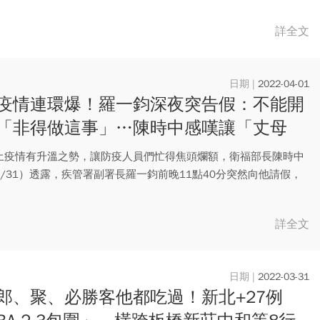
詳全文
2022-04-01
疫情連環爆！羅一鈞深夜突告假：不能開
「非得做這事」…陳時中感嘆讓「丈母
出來說話了
土疫情有升溫之勢，讓防疫人員們忙得焦頭爛額，衛福部長陳時中
3/31）透露，疾管署副署長羅一鈞前晚11點40分突然向他請假，
.
詳全文
2022-03-31
郎、聚、必勝客他都吃過！新北+27例