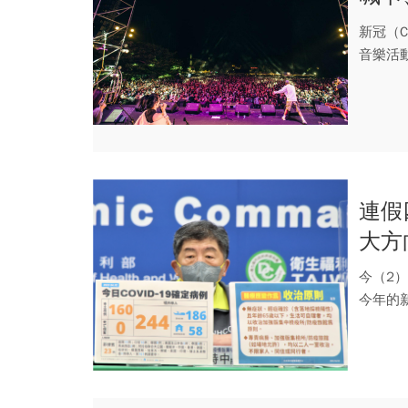
清消
新冠（C
音樂活
丁。...
連假
大方
今（2
今年的