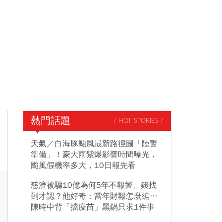
熱門話題
/ HOT STORIES /
天氣／白海豚颱風最新路徑圖「陸警
準備」！豪大雨紫爆影響時間曝光，
颱風假機率多大，10日報先看
慈濟被騙10億為何5年不報警、錢找
到才認？他好奇：當年財報怎麼編…
陳時中背「擋疫苗」黑鍋只求1件事