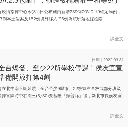
BA.2.3包圍」，橫跨板橋新莊中和等8行
疫情指揮中心今(31)日公布國內新增239例COVID-19確定病例，
7例本土個案及152例境外移入(96例為航班落地採檢陽...
詳全文
2022-03-31
全台爆發、至少22所學校停課！侯友宜宣
準備開放打第4劑
情在北中南不斷延燒，全台至少9縣市、22校宣布全校或部分班級
指揮官陳時中在周三(3/30)要基隆「類普篩」後，新北市長侯友宜
詳全文