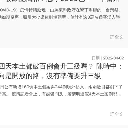
」
OVID-19）疫情持續延燒，由屏東縣政府在墾丁舉辦的「台灣祭」
動如期舉辦，吸引大批樂迷到場朝聖，估計有逾3萬名遊客湧入墾
詳全文
2022-04-02
四天本土都破百例會升三級嗎？ 陳時中：
向是開放的路，沒有準備要升三級
）日公布新增160例本土個案與244例境外移入，兩兩數目都創下了
新高。 疫情記者會上，有媒體問及，若清明連假4天本土案例都...
詳全文