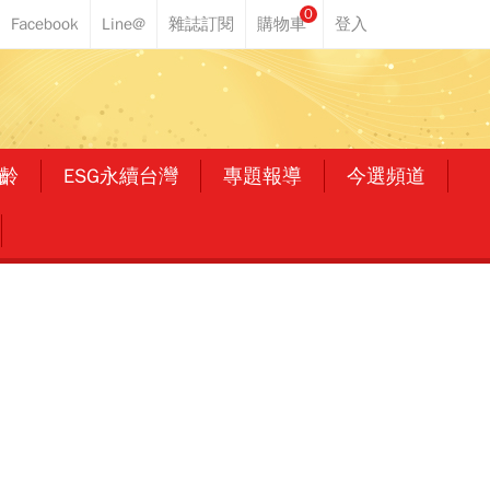
0
齡
ESG永續台灣
專題報導
今選頻道