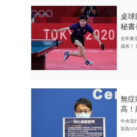
桌球
秘書
去年東
成名！
榮...
無症
高！
中央流行
別為10