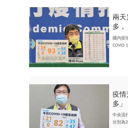
兩天
多，
中解
國內疫
COVI
疫情
多」
中央流行
分別為2