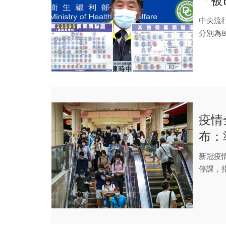
「被
政區
中央流行
分別為8
疫情
布：
新冠疫
停課，
也在...