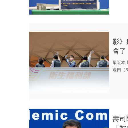
影》
會了
娘」
最近本
週四（
表示無..
壽司