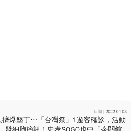
2022-04-03
人擠爆墾丁…「台灣祭」1遊客確診，活動
、發細胞簡訊！忠孝SOGO也中「今關館