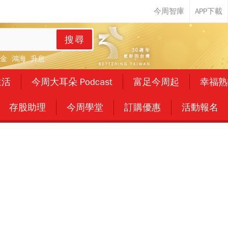
搜尋
金
鴻海
升息
生活
今周大耳朵 Podcast
富足今周起
幸福熟
存股助理
今周學堂
訂購優惠
活動報名