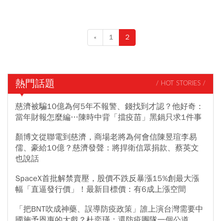
同改變的力量。 本期...
«
1
2
熱門話題
/ HOT STORIES /
慈濟被騙10億為何5年不報警、錢找到才認？他好奇：
當年財報怎麼編…陳時中背「擋疫苗」黑鍋只求1件事
顏博文從聯電到慈濟，商場老將為何會信陳昱瑄李易
儒、豪給10億？慈濟發聲：將捍衛信眾捐款、蔡英文
也說話
SpaceX首批解禁賣壓，股價不跌反暴漲15%創最大漲
幅「直逼發行價」！最新目標價：有6成上漲空間
「把BNT吹成神藥、誤導防疫政策」誰上演台灣需要中
國施予恩惠的大戲？杜奕瑾：還防疫團隊一個公道