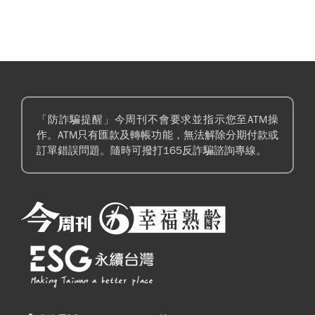
「防詐騙提醒」今周刊不會要求並指示您至ATM操
作。ATM只有匯款及轉帳功能，無法解除分期付款或
訂單錯誤問題。隨時可撥打165反詐騙諮詢專線。