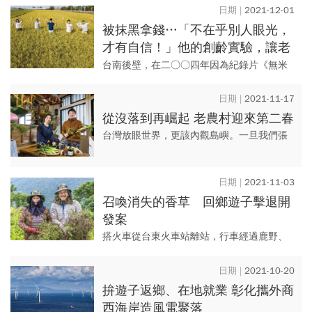
動，結合了莊嚴的古禮儀式與趣味性的闖關
2021-12-01
遊戲，讓馬祖這項獨特的文化習...
被抹黑拿錢…「不在乎別人眼光，
才有自信！」他的創齡實驗，讓老
小走進百年宿舍共學
台南後壁，在二○○四年因為紀錄片《無米
樂》，成為無人不曉的地區，已故總統府國
策顧問、人稱「崑濱伯」的黃崑濱，站在黃
2021-11-17
金稻穗中的樸實身影，令人難...
從沒落到再崛起 老農村迎來第二春
台灣放眼世界，更該內觀島嶼。一旦我們張
大眼睛，走入這塊土地時，將可以發現從產
業企業、地方政府、在地人民一起翻轉、共
2021-11-03
同改變的力量。 本期...
召喚消失的香草 回鄉遊子擊退開
發案
搭火車從台東火車站離站，行車經過鹿野、
都蘭，沿途花上一個多小時的時間才躍然眼
前的泰源盆地，是海岸山脈中面積最大的盆
2021-10-20
地，周邊青山滿綠，點綴仙氣...
拚遊子返鄉、在地就業 彰化攜外商
西海岸造風電聚落