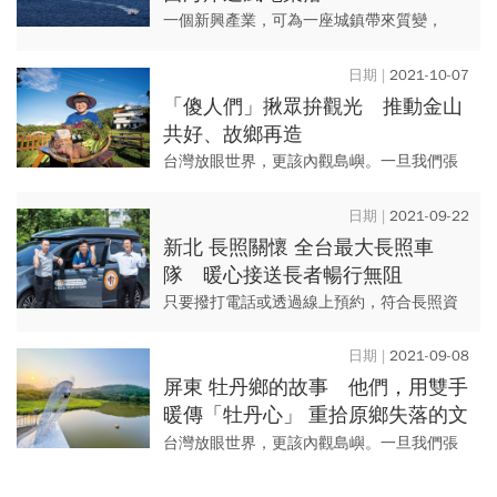
一個新興產業，可為一座城鎮帶來質變，
「離岸風電加彰化」就是明證。
2021-10-07
「傻人們」揪眾拚觀光 推動金山
共好、故鄉再造
台灣放眼世界，更該內觀島嶼。一旦我們張
大眼睛，走入這塊土地時，將可以發現從產
業企業、地方政府、在地人民一起翻轉、共
2021-09-22
同改變的力量。 本刊...
新北 長照關懷 全台最大長照車
隊 暖心接送長者暢行無阻
只要撥打電話或透過線上預約，符合長照資
格的爺爺、奶奶，不僅能輕易叫到專車看
診，所需的費用甚至比搭計程車還便宜。這
2021-09-08
樣的服務發生在四百萬人口的新...
屏東 牡丹鄉的故事 他們，用雙手
暖傳「牡丹心」 重拾原鄉失落的文
化
台灣放眼世界，更該內觀島嶼。一旦我們張
大眼睛，走入這塊土地時，將可以發現從產
業企業、地方政府、在地人民一起翻轉、共