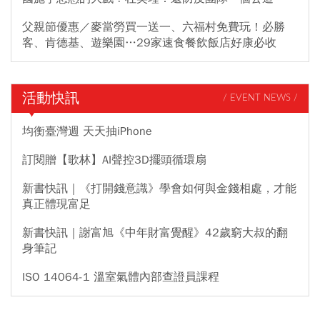
父親節優惠／麥當勞買一送一、六福村免費玩！必勝
客、肯德基、遊樂園…29家速食餐飲飯店好康必收
活動快訊
/ EVENT NEWS /
均衡臺灣週 天天抽iPhone
訂閱贈【歌林】AI聲控3D擺頭循環扇
新書快訊｜《打開錢意識》學會如何與金錢相處，才能
真正體現富足
新書快訊｜謝富旭《中年財富覺醒》42歲窮大叔的翻
身筆記
ISO 14064-1 溫室氣體內部查證員課程