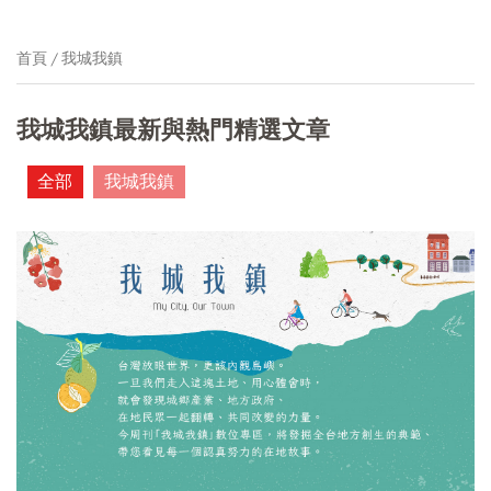
首頁
我城我鎮
我城我鎮最新與熱門精選文章
全部
我城我鎮