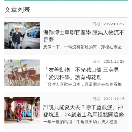
文章列表
2022-01-12
海歸博士串聯官產學 讓無人物流不
是夢
想像一下，一輛沒有駕駛的車，穿梭在市區
內的街坊巷弄中，不僅能精準辨識紅綠燈，
碰到蛇行的機車也能應對自如，甚至能禮讓
2021-12-29
半路衝出的行人，這不是科幻...
「友善動物」不光喊口號 三美男
「愛與科學」護育梅花鹿
「台灣人喜歡去日本，經常順道去奈良看梅
花鹿，但台灣自己也有鹿啊！」用飛快的語
速說著，屏東墾丁的鹿境梅花鹿生態園區負
2021-12-15
責人謝鎮州，像是在替「MI...
誰說只能夏天去？除了藍眼淚、神
秘坑道，24歲道士為馬祖點開這條
財路
一年一度的馬祖「牛角做出幼」成人禮慶
典，今年於十月三日舉行。持續一整天的活