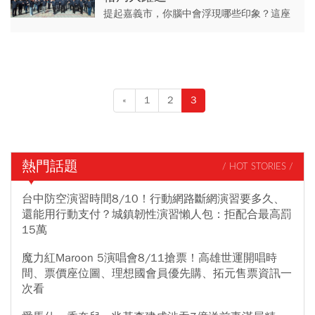
提起嘉義市，你腦中會浮現哪些印象？這座
阿里山腳下、面積僅60平方公里的城市，是
全台本島面積最小縣市，儘管幅員不大，卻
是台灣史上第一個建城城市...
«
1
2
3
熱門話題
/ HOT STORIES /
台中防空演習時間8/10！行動網路斷網演習要多久、
還能用行動支付？城鎮韌性演習懶人包：拒配合最高罰
15萬
魔力紅Maroon 5演唱會8/11搶票！高雄世運開唱時
間、票價座位圖、理想國會員優先購、拓元售票資訊一
次看