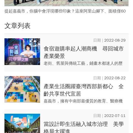
提起嘉義市，你腦中會浮現哪些印象？這座阿里山腳下、面積僅60
平方公里的城市，是全台本島面積最小縣市，儘管幅員不大，卻是
文章列表
台灣史上第一個建城城市。時至今日，這座歷史文化之都，承載新
舊交融之貌，曖曖內含光。
2022-08-29
食宿遊購串起人潮商機 尋回城市
產業榮景
老街、舊屋與傳統工藝，鋪畫木都迷人的歷
史足跡；前有美術館照路、後有阿里山看
顧，從美術館、文創園區、森林之歌、KANO
2022-08-22
園區點線面串起的文化新絲...
產業生活圈躍臺灣西部新都心 全
齡共享世代宜居
嘉義市，擁有中南部最優質的教育、醫療機
能與飲食文化，從食衣住行育樂全面展開，
磁吸效應創造全齡共享世代宜居榮景，成為
2022-07-11
嘉南平原的心臟。面對鄰近鄉...
當設計即生活融入城市治理 美學
格局大躍進