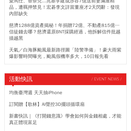
愛馬仕、香奈兒...兆基李建成涉吞7億送前妻滿屋精
品，遭羈押禁見！宏碁李文詳當董座才2天閃辭：發現
內部缺失
慈濟1288億資產揭秘！年捐贈72億、不動產815億…
信徒錢去哪？慈濟還原BNT採購經過，他拆解信件批越
描越黑
天氣／白海豚颱風最新路徑圖「陸警準備」！豪大雨紫
爆影響時間曝光，颱風假機率多大，10日報先看
活動快訊
/ EVENT NEWS /
均衡臺灣週 天天抽iPhone
訂閱贈【歌林】AI聲控3D擺頭循環扇
新書快訊｜《打開錢意識》學會如何與金錢相處，才能
真正體現富足