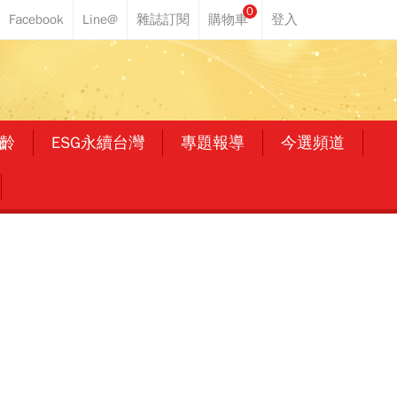
0
齡
ESG永續台灣
專題報導
今選頻道