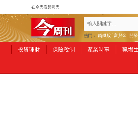
在今天看見明天
熱門：
鋼鐵股
富邦金
開發
投資理財
保險稅制
產業時事
職場