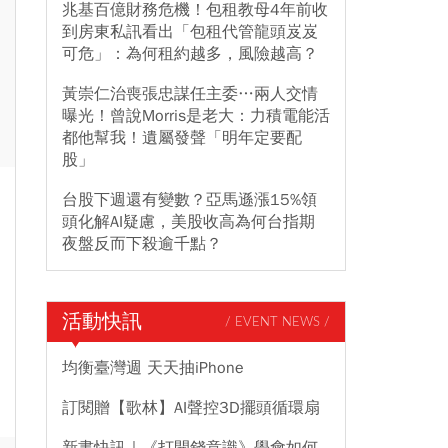
兆基百億財務危機！包租教母4年前收
到房東私訊看出「包租代管龍頭岌岌
可危」：為何租約越多，風險越高？
黃崇仁治喪張忠謀任主委…兩人交情
曝光！曾說Morris是老大：力積電能活
都他幫我！遺屬發聲「明年定要配
股」
台股下週還有變數？亞馬遜漲15%領
頭化解AI疑慮，美股收高為何台指期
夜盤反而下殺逾千點？
活動快訊
/ EVENT NEWS /
均衡臺灣週 天天抽iPhone
訂閱贈【歌林】AI聲控3D擺頭循環扇