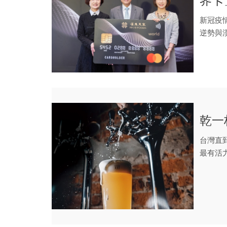
界卡
新冠疫
逆勢與
獨家之米
乾一
台灣直
最有活
齊放，帶