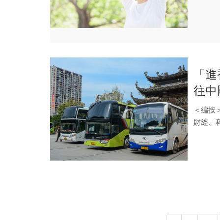
病！
「進
往中
＜編按
財經、