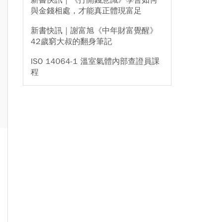
新書快訊｜《打開錢意識》學會如何
與金錢相處，才能真正體現富足
新書快訊｜謝富旭《中年財富覺醒》
42歲窮大叔的翻身筆記
ISO 14064-1 溫室氣體內部查證員課
程