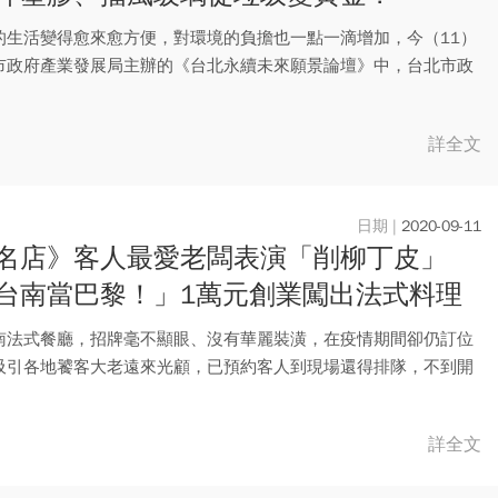
的生活變得愈來愈方便，對環境的負擔也一點一滴增加，今（11）
市政府產業發展局主辦的《台北永續未來願景論壇》中，台北市政
能...
詳全文
2020-09-11
名店》客人最愛老闆表演「削柳丁皮」
台南當巴黎！」1萬元創業闖出法式料理
P值
南法式餐廳，招牌毫不顯眼、沒有華麗裝潢，在疫情期間卻仍訂位
吸引各地饕客大老遠來光顧，已預約客人到現場還得排隊，不到開
不能...
詳全文