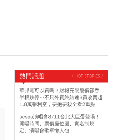
熱門話題
/ HOT STORIES /
華邦電可以買嗎？財報亮眼股價卻吞
半根跌停…不只外資終結連3買改賣超
1.8萬張利空，要抱要殺全看2重點
aespa演唱會8/11台北大巨蛋登場！
開唱時間、票價座位圖、實名制規
定、演唱會歌單懶人包