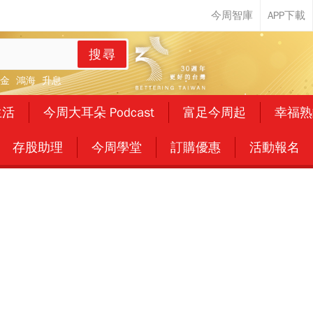
搜尋
金
鴻海
升息
生活
今周大耳朵 Podcast
富足今周起
幸福熟
存股助理
今周學堂
訂購優惠
活動報名