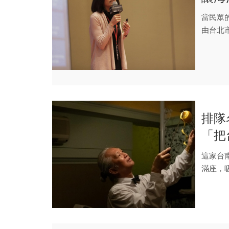
當民眾
由台北
府發表了
排隊
「把
高C
這家台
滿座，
門時間還