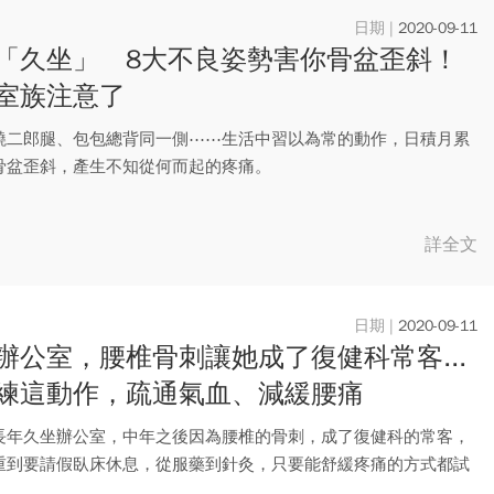
2020-09-11
「久坐」 8大不良姿勢害你骨盆歪斜！
室族注意了
蹺二郎腿、包包總背同一側⋯⋯生活中習以為常的動作，日積月累
骨盆歪斜，產生不知從何而起的疼痛。
詳全文
2020-09-11
辦公室，腰椎骨刺讓她成了復健科常客...
練這動作，疏通氣血、減緩腰痛
長年久坐辦公室，中年之後因為腰椎的骨刺，成了復健科的常客，
重到要請假臥床休息，從服藥到針灸，只要能舒緩疼痛的方式都試
小的...