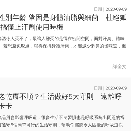
2020-09-09
性別年齡 肇因是身體油脂與細菌 杜絕狐
先搞懂止汗劑使用時機
高溫令人受不了，最讓人難受的是得在密閉空間，面對汗臭、體味
。 若想避免尷尬，就得保持身體清爽，才能減少刺鼻的怪味道，但
..
詳全文
2020-09-09
老乾癢不順？生活做好5大守則 遠離呼
卡卡
氣品質會影響呼吸道，很多生活不良習慣也是呼吸系統出問題的禍
實遵守5個簡單可行的生活守則，幫助你擺脫令人困擾的呼吸道疾