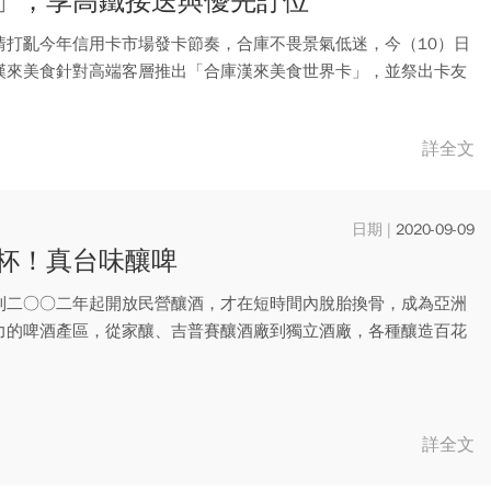
」，享高鐵接送與優先訂位
情打亂今年信用卡市場發卡節奏，合庫不畏景氣低迷，今（10）日
漢來美食針對高端客層推出「合庫漢來美食世界卡」，並祭出卡友
其...
詳全文
2020-09-09
杯！真台味釀啤
到二○○二年起開放民營釀酒，才在短時間內脫胎換骨，成為亞洲
力的啤酒產區，從家釀、吉普賽釀酒廠到獨立酒廠，各種釀造百花
入釀...
詳全文