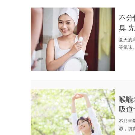
不分
臭 
夏天的
等氣味
確切手法.
喉嚨
吸道
不只空
源，切