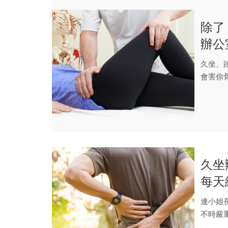
除了
辦公
久坐、
會害你
久坐
每天
連小姐
不時嚴
過，這小