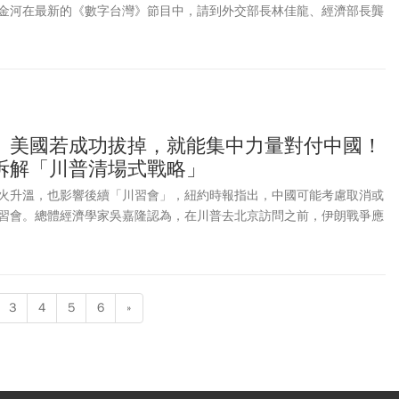
金河在最新的《數字台灣》節目中，請到外交部長林佳龍、經濟部長龔
方的合作願景。
」美國若成功拔掉，就能集中力量對付中國！
拆解「川普清場式戰略」
火升溫，也影響後續「川習會」，紐約時報指出，中國可能考慮取消或
習會。總體經濟學家吳嘉隆認為，在川普去北京訪問之前，伊朗戰爭應
政治風險下降，台股資產估值走高是可能發展。中東專家、政大外交系
周刊》訪問時表示，伊朗問題確實可能會是川普在跟中國進行談判時，
朗對於中國的影響主要是在「能源」和「
一帶一路
」是否能繼續延伸到
安全研究院國防戰略與資源研究所所長蘇紫雲受訪表示，若「美國＋以
3
4
5
6
»
動達到實質壓制伊朗，將重塑中東安全架構，對北京影響不是一條線，
—戰略，點線面同時被壓制。此外，美軍「戰略自由度」回升的同時，
源壓制中國，對於即將來臨的川習會而言，等同給予川普更多籌碼。