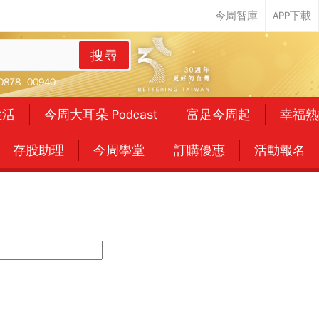
搜尋
0878
00940
生活
今周大耳朵 Podcast
富足今周起
幸福熟
存股助理
今周學堂
訂購優惠
活動報名