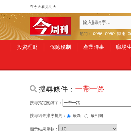
在今天看見明天
熱門：
0056
0050
輝達
0
投資理財
保險稅制
產業時事
職場
搜尋條件：
一帶一路
搜尋指定關鍵字：
搜尋結果排序規則：
最新
最相關
顯示結果筆數：