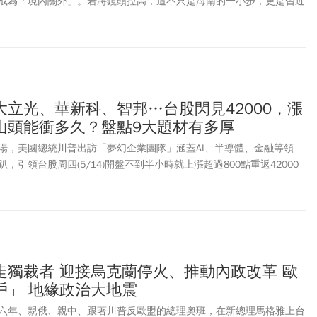
成為「境內關外」。若將鏡頭拉高，這不只是海南的一小步，更是習近
榜「親自謀畫、親自部署、親自推動」的世紀工程中，最新一次制度實
立光、華新科、智邦…台股閃見42000，漲
山頭能衝多久？盤點9大題材有多厚
場，美國總統川普出訪「夢幻企業團隊」涵蓋AI、半導體、金融等領
，引領台股周四(5/14)開盤不到半小時就上漲超過800點重返42000
5.62點，站回5日線，台積電(2330)則是上漲50元，來到2270元。權值
衝漲停，包括大立光(3008)、智邦(2345)、國巨(2327)全拉漲停，聯
價108元，鴻海(2317)、聯發科(2454)翻黑下挫；健策(3653)、光寶科
9)下跌超過1%，緯創(3231)、緯穎(6669)盤下震盪，群創(3481)則是躍居
罷工在即，台系記憶體廠有望迎轉單，南亞科(2408)一度噴漲停，晶
99)也亮燈，華邦電(2344)、創見(2451)、旺宏(2337)、力積電(6770)、威
走獨裁者 迎接烏克蘭停火、推動內政改革 歐
至於森崴能源(6806)淨值轉負，將在6月23日下市，明起打入全額交割，
戶」 地緣政治大地震
累同集團正崴、永崴投控、富威電力同樣開盤即跌停。
六年、親俄、親中、跟著川普反歐盟的總理奧班，在新總理馬格雅上台