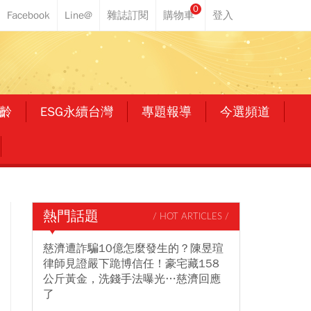
0
齡
ESG永續台灣
專題報導
今選頻道
熱門話題
/ HOT ARTICLES /
慈濟遭詐騙10億怎麼發生的？陳昱瑄
律師見證嚴下跪博信任！豪宅藏158
公斤黃金，洗錢手法曝光…慈濟回應
了