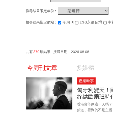
搜尋結果限定年份 :
搜尋結果指定網站 :
今周刊
ESG永續台灣
幸
共有
379
項結果
搜尋日期：
2026-08-08
今周刊文章
多媒體
產業時事
匈牙利變天！
終結歐爾班時
香港會等到這一天嗎？
頻道，看到的不是主播