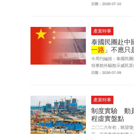
術故障，也不是臨時停
日期：2026-07-10
產業時事
泰國民團赴中
一路
」不應只
今周刊編按：泰國民團
領事館外驅散示威民眾
及「
一帶一路
」所引發的
日期：2026-07-09
Thailand》以及
流域的魚。約60個漁
4萬戶家庭因此失去收
產業時事
制度實驗 動
程虛實盤點
二○二六年初，眺望瓊