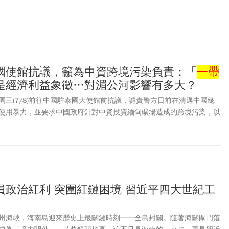
播，而是新政府對舊時代官媒體制的一次公開切割。
國使館抗議，籲為中資跨境污染負責：「
一帶
是經濟利益象徵…對湄公河影響有多大？
周三(7/8)前往中國駐泰國大使館前抗議，譴責警方日前在清邁中國總
使用暴力，並要求中國政府針對中資投資緬甸礦場造成的跨境污染，以
環境衝擊負責任。泰國公共電視台（Thai PBS）、《The Nation
多家媒體綜合報導指出，民眾因為擔心漁獲受重金屬污染，而不願購買湄公河
村的漁民生計受到衝擊。此外，沿河餐廳及相關觀光業者生意下滑，大約
入來源。
員政治紅利 突圍紅鏈困境 習近平四大世紀工
州海峽，海南島迎來歷史上最關鍵時刻──全島封關。隨著海關閘門落