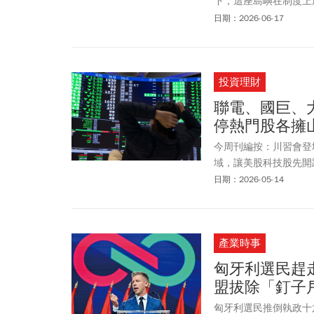
下，這座島嶼在制度上
平執政以來，一系列標
日期：2026-06-17
驗。
投資理財
聯電、國巨、大
停熱門股各擁
今周刊編按：川習會登
域，讓美股科技股先開趴
點之上，最高來到4220
日期：2026-05-14
股回穩，上市公司有22家
電(2303)也再衝出漲停
(2301)、京元電(244
產業時事
個股成交王。由於三星大
豪科(3006)、群聯(82
匈牙利選民趕
剛(3260)也都上漲。
盟拔除「釘子
股價一開盤就躺平，拖
匈牙利選民推倒執政十