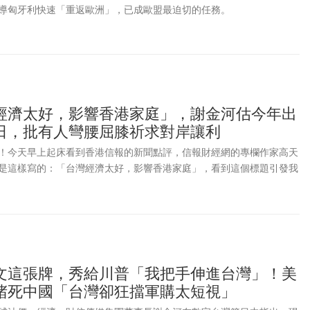
導匈牙利快速「重返歐洲」，已成歐盟最迫切的任務。
經濟太好，影響香港家庭」，謝金河估今年出
日，批有人彎腰屈膝祈求對岸讓利
！今天早上起床看到香港信報的新聞點評，信報財經網的專欄作家高天
是這樣寫的：「台灣經濟太好，影響香港家庭」，看到這個標題引發我
看看他在說什麼？
文這張牌，秀給川普「我把手伸進台灣」！美
堵死中國「台灣卻狂擋軍購太短視」