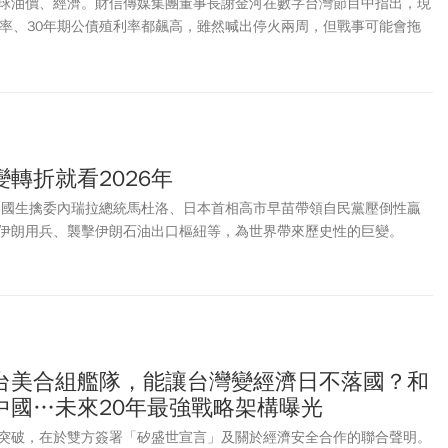
球油價、經濟。財信傳媒集團董事長謝金河在數字台灣節目中指出，現
利率、30年期公債殖利率都飆高，雖然喊出停火兩周，但戰事可能會拖
七雄都出現慘烈跌勢，特斯拉等股價也跌破年線，是警訊開端。伊朗戰
總體經濟學家吳嘉隆分析，美國近期對委內瑞拉、伊朗的動作，影響中
北京忙著應付美國壓力，對台灣施壓的機會就變少。對於台股，吳嘉隆認
47000點，甚至到50000點，台積電可以到3500元。針對美國對台軍售
員胡振東則認為，美國行政和立法部門都已經很清楚表達「台灣要幫自
在美國政府3、40年來從來沒看過的，美國想幫助台灣，國民黨卻擋
轉折就看2026年
我覺得他們會記得」。
從美國生擒委內瑞拉總統馬杜洛、日本首相高市早苗帶領自民黨壓倒性贏
伊朗用兵、襲擊伊朗石油出口樞紐等，為世界帶來歷史性的巨變。
台美合組艦隊，能讓台灣變經濟日不落國？和
中國…未來20年最強戰略架構曝光
突破，在於雙方簽署「矽盛世宣言」及關於經濟安全合作的聯合聲明。