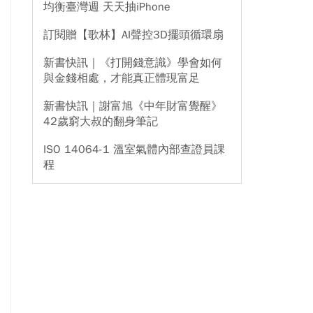
均衡臺灣週 天天抽iPhone
訂閱贈【歌林】AI聲控3D擺頭循環扇
新書快訊｜《打開錢意識》學會如何
與金錢相處，才能真正體現富足
新書快訊｜謝富旭《中年財富覺醒》
42歲窮大叔的翻身筆記
ISO 14064-1 溫室氣體內部查證員課
程