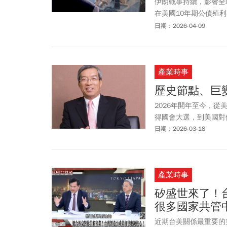
伊朗戰事持續，影響全
在美國10年期公債殖
一段時間。而美國科技
日期：2026-04-09
事也牽動美中台關係，
國石油來源20%，若
為在3年後達45000到
產業時事
議題，前美國國防部官
己越來越強」，這是他
歷史節點、巨變
著，這是很短視的，「
2026年開年至今，
得國會大選，到美國對
日期：2026-03-18
產業時事
矽盛世來了！
很多國家共管
近期台美關係最重要的