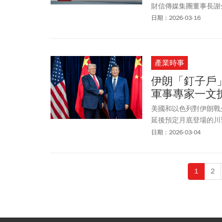
財信傳媒集團董事長謝
明鑫，暢談未來台美雙
日期：2026-03-16
產業時事
伊朗「釘子戶
軍事專家一文
美國和以色列對伊朗戰
延後預定月底登場的川
該已經結束，台灣地緣
日期：2026-03-04
副教授崔進揆接受《今
重要議題或是籌碼，伊
歐洲。軍事專家、國防
1
2
色列」對伊朗的軍事行
而是能源—外交—軍事
將可在印太投入更多資