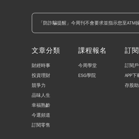
「防詐騙提醒」今周刊不會要求並指示您至ATM
文章分類
課程報名
訂
財經時事
今周學堂
訂閱戶
投資理財
ESG學院
APP下
競爭力
存股助
品味人生
幸福熟齡
今選頻道
訂閱零售