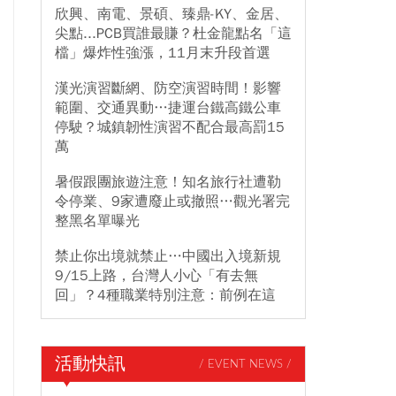
欣興、南電、景碩、臻鼎-KY、金居、
尖點...PCB買誰最賺？杜金龍點名「這
檔」爆炸性強漲，11月末升段首選
漢光演習斷網、防空演習時間！影響
範圍、交通異動…捷運台鐵高鐵公車
停駛？城鎮韌性演習不配合最高罰15
萬
暑假跟團旅遊注意！知名旅行社遭勒
令停業、9家遭廢止或撤照…觀光署完
整黑名單曝光
禁止你出境就禁止…中國出入境新規
9/15上路，台灣人小心「有去無
回」？4種職業特別注意：前例在這
活動快訊
/ EVENT NEWS /