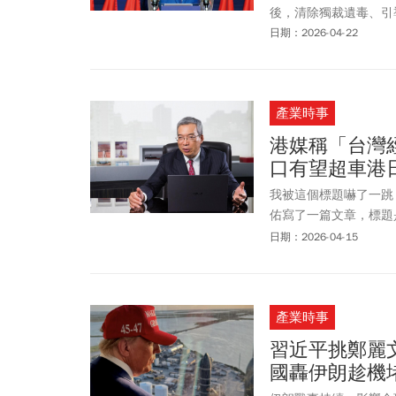
後，清除獨裁遺毒、引
日期：2026-04-22
產業時事
港媒稱「台灣
口有望超車港
我被這個標題嚇了一跳
佑寫了一篇文章，標題
的高度興趣，立即點擊
日期：2026-04-15
產業時事
習近平挑鄭麗
國轟伊朗趁機