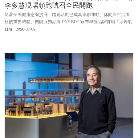
李多慧現場領跑號召全民開跑
隨著全民健康意識提升，路跑活動已成為串聯運動、休閒與生活風
格的重要載體。機能服飾品牌 ONE BOY 宣布舉辦品牌首屆「冰鋒氣
殼4K歡樂路跑」，將於8月盛大登場，邀請全民一起穿上冰鋒氣殼，
日期：2026-07-09
透過4公里輕鬆路線，享受夏日運動的樂趣，展現品牌倡議的舒適、
機能與健康生活理念。