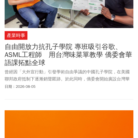
產業時事
自由開放力抗孔子學院 專班吸引谷歌、
ASML工程師 用台灣味菜單教學 僑委會華
語課拓點全球
曾經因「大外宣行動」引發學術自由爭議的中國孔子學院，在美國
聯邦政府抵制下逐漸銷聲匿跡。於此同時，僑委會開始廣設台灣華
語文學習中心，讓更多外國人接觸中文，也認識台灣觀點與文化。
日期：2026-08-05