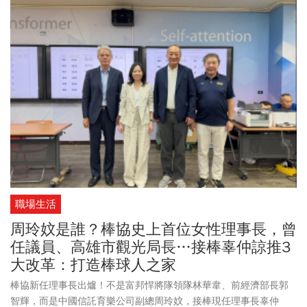
職場生活
周玲妏是誰？棒協史上首位女性理事長，曾
任議員、高雄市觀光局長…接棒辜仲諒推3
大改革：打造棒球人之家
棒協新任理事長出爐！不是富邦悍將隊領隊林華韋、前經濟部長郭
智輝，而是中國信託育樂公司副總周玲妏，接棒現任理事長辜仲