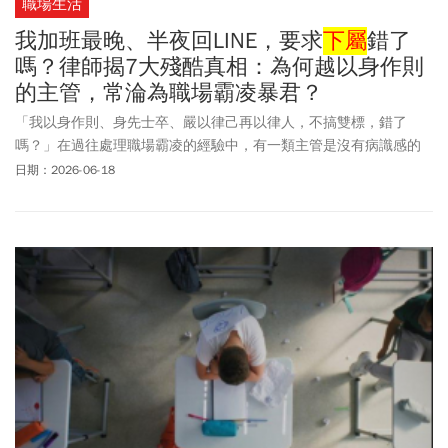
職場生活
我加班最晚、半夜回LINE，要求
下屬
錯了
嗎？律師揭7大殘酷真相：為何越以身作則
的主管，常淪為職場霸凌暴君？
「我以身作則、身先士卒、嚴以律己再以律人，不搞雙標，錯了
嗎？」在過往處理職場霸凌的經驗中，有一類主管是沒有病識感的
高危險群。他們往往是公司的核心骨幹、拼命三郎，他們在辦公室
日期：2026-06-18
裡最早到班、最晚下班，每天加班到最晚，對待工作秉持著以身作
則、身先士卒、嚴以律己再以律人的高尚原則。然而，這群自律甚
嚴、追求完美近乎苛求的中高階主管，近年來卻常常名列企業人資
部門經常收到職場霸凌申訴的頭痛名單。