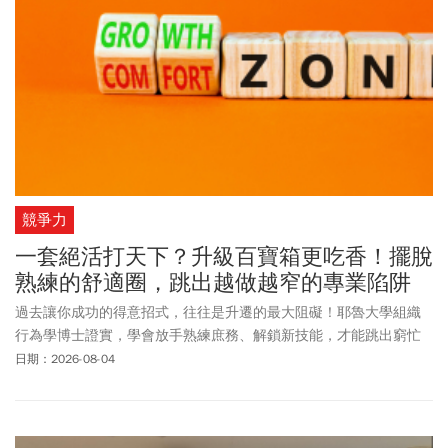
競爭力
一套絕活打天下？升級百寶箱更吃香！擺脫
熟練的舒適圈，跳出越做越窄的專業陷阱
過去讓你成功的得意招式，往往是升遷的最大阻礙！耶魯大學組織
行為學博士證實，學會放手熟練庶務、解鎖新技能，才能跳出窮忙
循環，攀上職涯新高點！
日期：2026-08-04