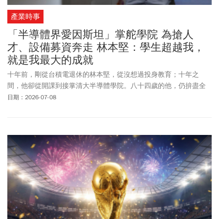
產業時事
「半導體界愛因斯坦」掌舵學院 為搶人
才、設備募資奔走 林本堅：學生超越我，
就是我最大的成就
十年前，剛從台積電退休的林本堅，從沒想過投身教育；十年之
間，他卻從開課到接掌清大半導體學院。八十四歲的他，仍拚盡全
力，要為台灣維持優勢，培育下一代的半導體人才。
日期：2026-07-08