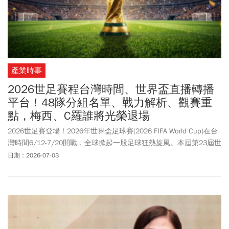
產業時事
2026世足賽程台灣時間、世界盃直播轉播
平台！48隊分組名單、戰力解析、觀賽重
點，梅西、C羅誰將光榮退場
2026世足賽登場！2026年世界盃足球賽(2026 FIFA World Cup)在台
灣時間6/12-7/20開戰，全球掀起一股足球狂熱旋風。本屆第23屆世
足賽首次由美國、加拿大、墨西哥聯合主辦，48支球隊龐大陣容表
日期：2026-07-03
現、美加墨三國壯麗場館，以及夏奇拉(Shakira) 熱力四射的洗腦足
球主題曲，讓全球球迷都引頸期待。外界預估，這可能是梅西
（Lionel Messi）、C羅（Cristiano Ronaldo）等一代足球傳奇巨
星，職業生涯的「最後一戰」，也將迎來世代傳承的一屆，像是00
後超級新星像是拉明·耶馬（Lamine Yamal ）、哈蘭德（Erling
Haaland）的表現也備受期待。世足賽戰火在台灣時間周五(6/12)凌