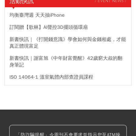
活動快訊
/ EVENT NEWS /
均衡臺灣週 天天抽iPhone
訂閱贈【歌林】AI聲控3D擺頭循環扇
新書快訊｜《打開錢意識》學會如何與金錢相處，才能
真正體現富足
新書快訊｜謝富旭《中年財富覺醒》42歲窮大叔的翻
身筆記
ISO 14064-1 溫室氣體內部查證員課程
「防詐騙提醒」今周刊不會要求並指示您至ATM操