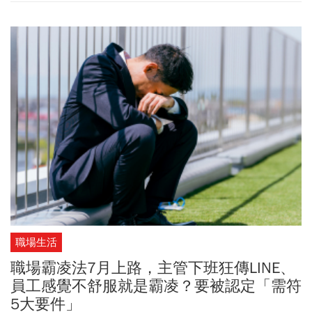
妮後續兩度發表聲明反擊，表示不排除採取法律途徑；同時，有逾
30位經貿辦同仁在周二（6/30）連署聲明力挺，直言外界描述與他
們的親身感受有相當落差。然「政務官」是否適用「停職」概念？
本全律師事務所所長詹順貴向《今周刊》分析，關鍵在楊珍妮當年
拔擢為政委時，是否已先辦理退休，這將決定楊能否循《公務人員
保障法》尋求救濟。行政院人事行政總處副人事長張秋元周四
（7/2）說明，公務員如辦理退休後再任政府職務，就會停領退休
金，而楊珍妮之前為常任公務員，在經濟部時已完成退休程序。張
秋元說，因此，當楊珍妮回行政院當政委時即停領退休金，「依法
不會領兩份」。他接著說，此次楊離開政委工作後，依法可和原機
關申請恢復原退休金請領。面對《今周刊》詢問聲明一事，楊珍妮
語氣略顯疲憊，僅簡短回應「謝謝關心，最近比較忙碌」，並表示
關於經貿辦同仁的聲明，她也是從媒體報導才得知。
職場生活
職場霸凌法7月上路，主管下班狂傳LINE、
員工感覺不舒服就是霸凌？要被認定「需符
5大要件」