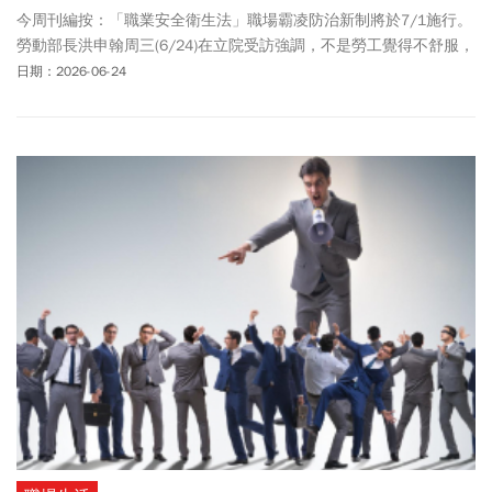
今周刊編按：「職業安全衛生法」職場霸凌防治新制將於7/1施行。
勞動部長洪申翰周三(6/24)在立院受訪強調，不是勞工覺得不舒服，
就是職場霸凌，必須同時符合職場霸凌5大要件。至於是哪5大要
日期：2026-06-24
件？包含發生在勞動場所執行職務，因事業單位人員利用職務或權
勢等關係，逾越業務上必要且合理範圍，持續以冒犯、威脅、冷落
等不當言詞行為，導致勞工身心健康遭受危害等。隨著新制即將上
路，勞動部接獲不少雇主、主管詢問，擔憂未來是否只要說話大聲
一點、指派工作多一點，就會被申訴職場霸凌？對此，勞動部回
應：只要是合理的工作指導、訂定合理的績效考核指標，都不會落
入霸凌定義。