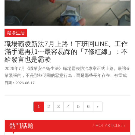
職場生活
職場霸凌新法7月上路！下班回LINE、工作
滿手還再加…最容易踩的「7條紅線」：不
給發言也是霸凌
2026年7月《職業安全衛生法》職場霸凌防治專章正式上路。最讓企
業緊張的，不是那些明顯的惡意行為，而是那些長年存在、被當成
「正常管理」的日常習慣。 7月1日倒數中，違規可處300萬元罰
日期：2026-06-17
鍰，情節嚴重最高450萬元，你的公司，準備好了嗎？
1
2
3
4
5
6
»
熱門話題
/ HOT ARTICLES /