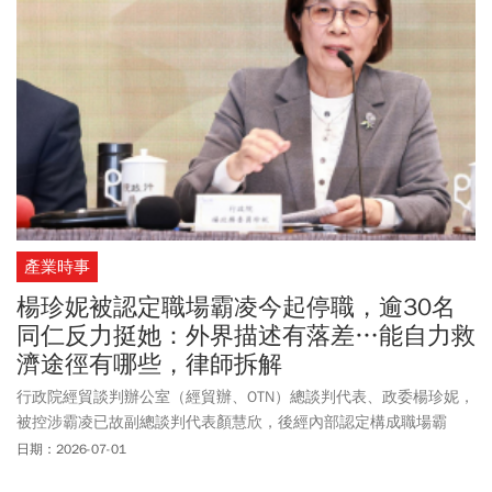
晨3點正式點燃，關於世足賽程時間、分組名單、賽制規則變化、3
隻吉祥物介紹、現場觀賽注意事項，以及有哪些轉播和直播平台可
觀看，請看《今周刊》一文整理。
產業時事
楊珍妮被認定職場霸凌今起停職，逾30名
同仁反力挺她：外界描述有落差…能自力救
濟途徑有哪些，律師拆解
行政院經貿談判辦公室（經貿辦、OTN）總談判代表、政委楊珍妮，
被控涉霸凌已故副總談判代表顏慧欣，後經內部認定構成職場霸
凌，行政院長卓榮泰拍板自7月1日起「停止職務」（停職）。總統
日期：2026-07-01
府7/1正式發布總統令，公告「楊珍妮已予免職」，當日生效。楊珍