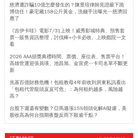
慈濟遭詐騙10億怎麼發生的？陳昱瑄律師見證嚴下跪
博信任！豪宅藏158公斤黃金，洗錢手法曝光…慈濟回
應了
《吉伊卡哇》電影7/31上映！威秀影城特典、預售套
票…販售資訊整理，討伐棒+小卡必收、上映戲院一文
看
2026 AAA頒獎典禮時間、票價、座位表、售票平台！
高雄世運迎張員瑛、池昌旭、金宣虎…卡司名單不斷更
新
兆基百億財務危機！包租教母4年前收到房東私訊看出
「包租代管龍頭岌岌可危」：為何租約越多，風險越
高？
台股下週還有變數？亞馬遜漲15%領頭化解AI疑慮，美
股收高為何台指期夜盤反而下殺逾千點？