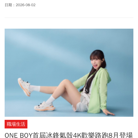
諒，成為史上第一位棒協女性理事長。不少人好奇，周玲妏是誰？
日期：2026-08-02
為何能出線？58歲的周玲妏擁有橫跨政治、公關與媒體領域的豐富
資歷，早年曾擔任國會助理，並深耕廣告、公關及媒體工作，之後
擔任高雄市議員、高雄市觀光局長，以及高雄市工商發展投資策進
會總幹事。2024年，周玲妏加入中信育樂，現任副總經理，如今再
獲選為棒球協會理事長。周玲妏表示，棒球是台灣人的共同語言，
更是凝聚這座島嶼情感的核心力量。也明白這份職務不是權力，而
是無條件的服務。而中華民國棒球協會，更是所有棒球人最溫暖、
最堅固的「家」。
職場生活
ONE BOY首屆冰鋒氣殼4K歡樂路跑8月登場