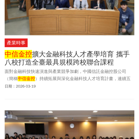
產業時事
中信金控
擴大金融科技人才產學培育 攜手
八校打造全臺最具規模跨校聯合課程
面對金融科技快速演進與產業競爭加劇，中國信託金融控股公司
（簡稱
中信金控
）持續拓展與深化金融科技人才培育計畫，連續五
年與國立政治大學金融科技研究中心合作，以連結校園教學與企業
日期：2026-03-19
實際營運場域為核心，推動制度化且長期運作的培訓架構。今年擴
大串聯八所大學院校，包括國立政治大學、天主教輔仁大學、淡江
大學、逢甲大學、國立台北科技大學、國立台北大學、東吳大學以
及中信金融管理學院，吸引近300名學生選修，成為全臺最具規模與
指標性的跨校產學協作平台。