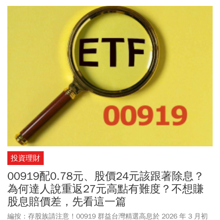
學、淡江大學、逢甲大學與中信金融管理學院共同組成的「八校聯
盟」，攜手中國信託金融控股公司合作開設「金融科技趨勢與創新
課程」，並同步舉辦「金融科技創新提案競賽」，建構完整的產學
共創平台，吸引年輕世代投入數位金融領域。
投資理財
00919配0.78元、股價24元該跟著除息？
為何達人說重返27元高點有難度？不想賺
股息賠價差，先看這一篇
編按：存股族請注意！00919 群益台灣精選高息於 2026 年 3 月初