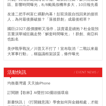
區、影響時間曝光，8/8颱風假機率多大，10日報先看
友達二把手柯富仁裸辭內幕！彭双浪親自找回來的接班
人，為何最後撕破臉？「落後群創」成最後稻草？
國巨(2327)股價腰斬又漲停，該賣還是續抱？杜金龍預
言重演華城狂飆走勢「解套時間曝光」！群創、南亞科
也點名
美伊戰爭戰況／川普又不打了！宣布取消「二戰以來最
大軍事行動」，稱協議框架談妥，條件曝光
活動快訊
/ EVENT NEWS /
均衡臺灣週 天天抽iPhone
訂閱贈【歌林】AI聲控3D擺頭循環扇
新書快訊｜《打開錢意識》學會如何與金錢相處，才能