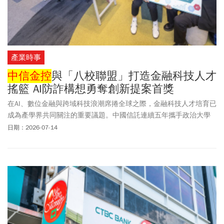
產業時事
中信金控
與「八校聯盟」打造金融科技人才
搖籃 AI防詐構想勇奪創新提案首獎
在AI、數位金融與跨域科技浪潮席捲全球之際，金融科技人才培育已
成為產學界共同關注的重要議題。中國信託連續五年攜手政治大學
金融科技研究中心，串聯輔仁大學、淡江大學、台北大學、東吳大
日期：2026-07-14
學、台北科技大學、逢甲大學及中信金融管理學院等八所院校，共
同開設跨校聯授「金融科技趨勢與創新」課程，並以「金融科技創
新提案競賽」取代傳統期末考試，作為成果驗收。透過與產業需求
高度連結的命題設計，同學得以從市場脈動出發，提出兼具創意與
實踐的解決方案，也讓企業觀察年輕世代對未來金融服務的想像。