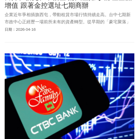
增值 跟著金控選址七期商辦
企業近年爭相插旗西屯，帶動租賃市場行情持續走高。台中七期新
市政中心正經歷一場前所未有的資產轉型。從早期的「豪宅聚落」
躍升為台灣最具戰略價值的「複合型商務聚落」。
日期：2026-04-16