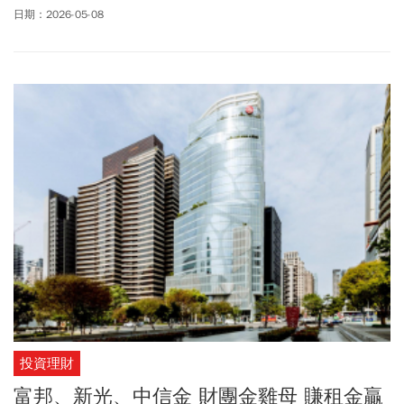
晰。根據台泥最新公布年報，截至今年3月24日止，前十大股東出現
日期：2026-05-08
中信金董事長顏文隆家族投資的銓緯投資，持有台泥1.54%股權，其
代表人顏志光為顏文隆長子，也是辜仲諒表弟，兩家族關係密切；
若加上顏家的持股，可以說讓辜仲諒在台泥的角色更具有話語權。
台泥(1101)股價週五（5/8）25.60元開出，盤中觸及25.70元，後續
微跌至25.35元、跌幅0.59%。
投資理財
富邦、新光、中信金 財團金雞母 賺租金贏