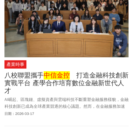
產業時事
八校聯盟攜手
中信金控
打造金融科技創新
實戰平台 產學合作培育數位金融新世代人
才
AI崛起、區塊鏈、虛擬資產與雲端科技不斷重塑金融服務樣貌，金融
科技創新已成為全球產業競逐的核心議題。然而，在金融服務加速
科技化的同時，台灣卻面臨數位金融專業人才不足的挑戰。為加速
日期：2026-03-17
人才培育，國立政治大學金融科技研究中心主任王儷玲教授，召集
政治大學、台北科技大學、台北大學、東吳大學、天主教輔仁大