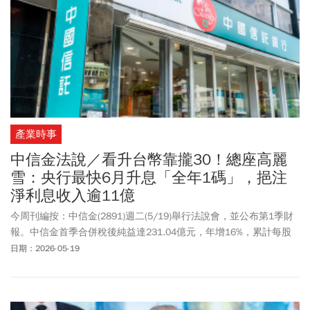
產業時事
中信金法說／看升台幣靠攏30！總座高麗
雪：央行最快6月升息「全年1碼」，挹注
淨利息收入逾11億
今周刊編按：中信金(2891)週二(5/19)舉行法說會，並公布第1季財
報。中信金首季合併稅後純益達231.04億元，年增16%，累計每股
稅後純益(EPS)為1.18元，股東權益報酬率高達18.3%，優於同業。
日期：2026-05-19
總經理高麗雪指出，從整體經濟來看，央行第2季將升息半碼，下半
年也會再升息半碼，目前台幣「偏升」的狀態，年底將往30元至
30.5元方向靠攏。在海外布局方面，高麗雪指出，繼美國洛杉磯分