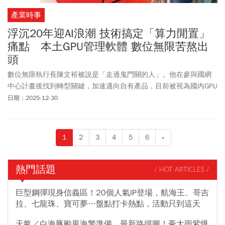
產業時事
浮沉20年迎AI浪潮 技術搞定「算力閒置」
痛點 本土GPU管理軟體 數位無限苦熬出
頭
數位無限執行長陳文裕被說是「走過鬼門關的人」。他在參與國網
中心計畫後找到轉型關鍵，加速邁向自有產品，目前被視為國內GPU
管理軟體代表。近期斬獲億元級投資，公司也正計畫IPO，擴大海外
日期：2025-12-30
市場布局。
1
2
3
4
5
6
»
熱門話題
/ HOT ARTICLES /
巨型鋼彈現身信義區！20個人氣IP登場，航海王、哥吉
拉、七龍珠、寶可夢…盤點打卡熱點，活動只到這天
天氣／白海豚颱風海警準備、最新路徑圖！豪大雨紫爆