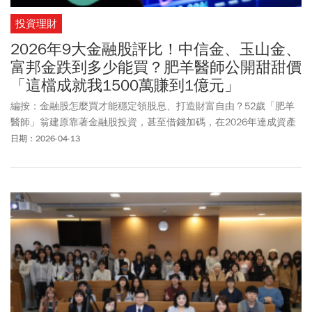
投資理財
2026年9大金融股評比！中信金、玉山金、
富邦金跌到多少能買？肥羊醫師公開甜甜價
「這檔成就我1500萬賺到1億元」
編按：金融股怎麼買才能穩定領股息、打造財富自由？52歲「肥羊
醫師」翁建原靠著金融股投資，甚至借錢加碼，在2026年達成資產
破億、年領近500萬股息的目標。翁建原長期專注金融股布局，持股
日期：2026-04-13
高達1,991張，核心標的包含中信金(2891)、富邦金(2881)、國泰金
(2882)、元大金(2885)、玉山金(2884)等指標金融股，成功累積破億
元資產。在12大金融股中，他更親自評比：中信金 (2891)、玉山金
(2884)、富邦金(2881)為S級金融股推薦，國泰金 (2882)、元大金
(2885)、兆豐金 (2886)、永豐金 (2890)、第一金 (2892)、華南金
(2880)則為A級。金融股現在還能買嗎？跌到多少是進場點？肥羊醫
師完整策略一次公開。