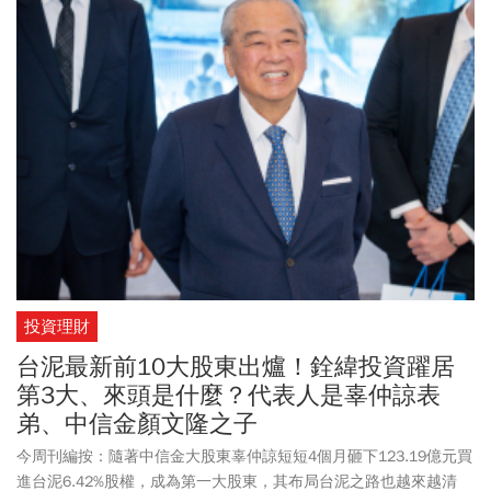
行、德州辦事處開業後，將申設鳳凰城分行，為客戶提供法金及個
金服務。中信金週二上漲0.6元，以55.4元作收。
投資理財
台泥最新前10大股東出爐！銓緯投資躍居
第3大、來頭是什麼？代表人是辜仲諒表
弟、中信金顏文隆之子
今周刊編按：隨著中信金大股東辜仲諒短短4個月砸下123.19億元買
進台泥6.42%股權，成為第一大股東，其布局台泥之路也越來越清