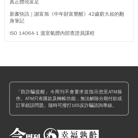
真正體現富足
新書快訊｜謝富旭《中年財富覺醒》42歲窮大叔的翻
身筆記
ISO 14064-1 溫室氣體內部查證員課程
「防詐騙提醒」今周刊不會要求並指示您至ATM操
作。ATM只有匯款及轉帳功能，無法解除分期付款或
訂單錯誤問題。隨時可撥打165反詐騙諮詢專線。