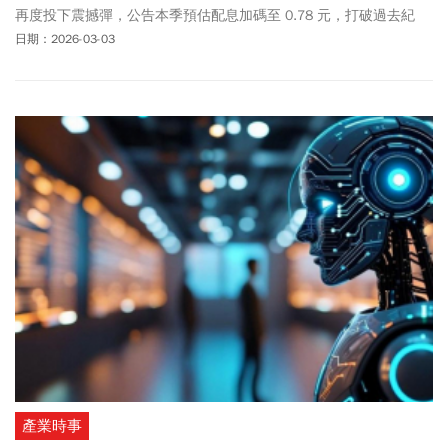
再度投下震撼彈，公告本季預估配息加碼至 0.78 元，打破過去紀
錄，年化殖利率衝破 12% 驚人水準。然而，隨著股價重回 24 元關
日期：2026-03-03
卡，投資人的恐懼也隨之而來：究竟這是鹹魚翻身的起點，還是高
檔套牢的最後溫柔？在配息創高與技術面壓力的雙重夾擊下，該選
擇「落袋為安」還是「參與除息」？財經Youtuber棒棒拆解 00919
的含息績效與成分股現況，揭開股價上攻背後的真實阻力。
產業時事