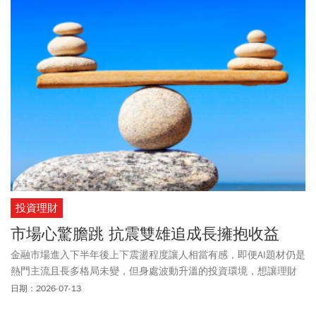
投資理財
市場心驚膽跳 抗震雙雄追成長擁抱收益
金融市場進入下半年後上下震盪程度讓人相當有感，即便AI題材仍是
熱門主流且長多格局未變，但身處波動升溫的投資環境，想讓理財
行動能夠續航不脫隊，資產配置是重中之重，同時鑒於資金流向輪
日期：2026-07-13
動態勢明顯，布局也需要主動出擊，藉由股債皆備的平衡型基金、