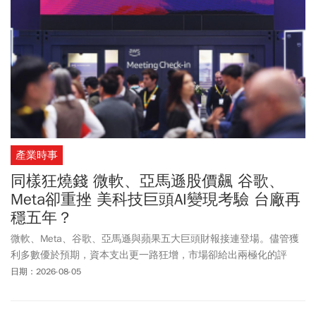
產業時事
同樣狂燒錢 微軟、亞馬遜股價飆 谷歌、
Meta卻重挫 美科技巨頭AI變現考驗 台廠再
穩五年？
微軟、Meta、谷歌、亞馬遜與蘋果五大巨頭財報接連登場。儘管獲
利多數優於預期，資本支出更一路狂增，市場卻給出兩極化的評
價。專家認為，當市場開始成熟，標準浮動的「檢驗期」已經來
日期：2026-08-05
臨。