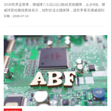
2026世界盃賽事，挪威隊7/12以1比2敗給英格蘭隊，止步8強。挪
威球星哈蘭德賽後表示，他對於這次國家隊，讓世界看見挪威感到
感動，並認為這次他們的表現，已激勵新一代挪威年輕人！哈蘭德
日期：2026-07-13
(Erling Haaland)在本屆世界盃出賽的4場比賽，合計攻入7球，帶領
睽違28年踢進世界盃的挪威闖入8強。包括在16強賽，以梅開二度淘
汰曾5度奪冠的強隊巴西。他在場上火力衝刺的精采表現，廣受外界
關注！場外的他同樣是人氣指標，具有強大社群魅力與帶貨功力！
日前綁在他頭上的「髮圈」意外成為熱門話題！由於他經常在高強
度比賽中、需要長時間來回奔跑，大約近90分鐘左右。然而「招牌
丸子頭」依舊屹立不搖、完全不鬆散，意外引發外界關注，並帶動
相關產品在各國的銷售熱。據了解，哈蘭德使用的是挪威品牌
KKNEKKI髮圈，目前已在中國賣爆，限定款還被炒到破千元價格。