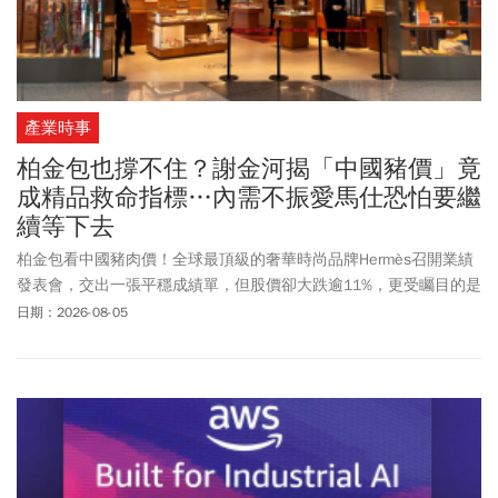
產業時事
柏金包也撐不住？謝金河揭「中國豬價」竟
成精品救命指標…內需不振愛馬仕恐怕要繼
續等下去
柏金包看中國豬肉價！全球最頂級的奢華時尚品牌Hermès召開業績
發表會，交出一張平穩成績單，但股價卻大跌逾11%，更受矚目的是
Hermès執行董事Axel Dumas表示，Hermès最關鍵的指標要看中國豬
日期：2026-08-05
肉價格是否回升？