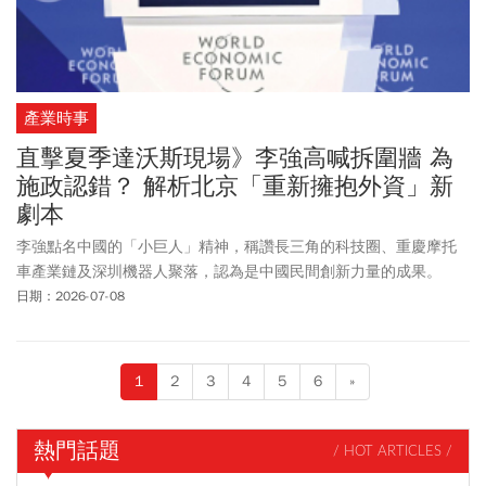
產業時事
直擊夏季達沃斯現場》李強高喊拆圍牆 為
施政認錯？ 解析北京「重新擁抱外資」新
劇本
李強點名中國的「小巨人」精神，稱讚長三角的科技圈、重慶摩托
車產業鏈及深圳機器人聚落，認為是中國民間創新力量的成果。
日期：2026-07-08
1
2
3
4
5
6
»
熱門話題
/ HOT ARTICLES /