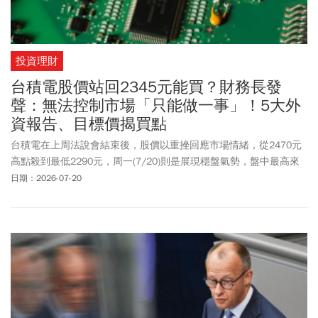
投資理財
台積電股價站回2345元能買？財務長發
聲：無法控制市場「只能做一事」！5大外
資報告、目標價揭買點
台積電在上周法說會結束後，股價以重挫回應市場情緒，從2470元
高點殺到最低2290元，周一(7/20)則是展現穩盤氣勢，盤中最高來
到2345元，漲幅約2.4%，強勢站回季線之上。面對股價，台積電財
日期：2026-07-20
務長黃仁昭（Wendell Huang）在接受 CNBC專訪時表示，台積電無
法控制金融市場，「我們能做的就是真正專注於我們業務的基本
面」。「我們看到強勁的結構性、多年的需求，我們不打算將任何
機會拱手讓人，只要這個大趨勢是正確的，我們就能繼續為股東帶
來獲利成長」。盤點台積電最新目標價，以麥格理的4200元最高，
與目前市價相比還有高達8成空間可期，大摩則是呼籲投資人，應在
市場因毛利率預測落空而出現股價弱勢時逢低買進，持續看好台積
電的長期護城河。