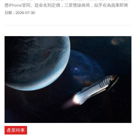
疊iPhone雷同。從命名到定價，三星雙線佈局，似乎在為蘋果即將
到來的新戰場預作綢繆。
日期：2026-07-30
產業時事