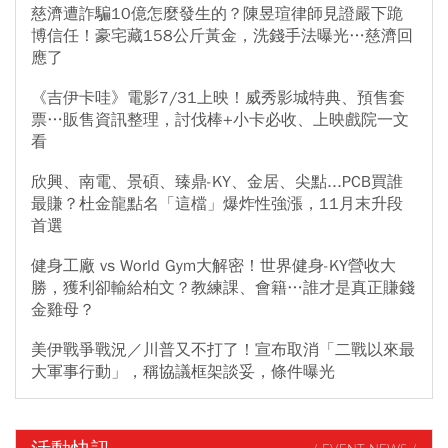
慈濟遭詐騙10億怎麼發生的？陳昱瑄律師見證嚴下跪
博信任！豪宅藏158公斤黃金，洗錢手法曝光…慈濟回
應了
《吉伊卡哇》電影7/31上映！威秀影城特典、預售套
票…販售資訊整理，討伐棒+小卡必收、上映戲院一文
看
欣興、南電、景碩、臻鼎-KY、金居、尖點...PCB買誰
最賺？杜金龍點名「這檔」爆炸性強漲，11月末升段
首選
健身工廠 vs World Gym大解密！世界健身-KY營收大
勝，獲利卻輸給柏文？教練課、會籍…誰才是真正賺錢
金雞母？
美伊戰爭戰況／川普又不打了！宣布取消「二戰以來最
大軍事行動」，稱協議框架談妥，條件曝光