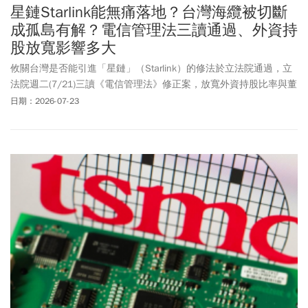
星鏈Starlink能無痛落地？台灣海纜被切斷
成孤島有解？電信管理法三讀通過、外資持
股放寬影響多大
攸關台灣是否能引進「星鏈」（Starlink）的修法於立法院通過，立
法院週二(7/21)三讀《電信管理法》修正案，放寬外資持股比率與董
事長國籍等規定，未來在經過主管機關審酌國家安全等7大事項並核
日期：2026-07-23
准後，將不受原先外資持股上限與國籍限制。台灣近年面臨中國軍
事侵擾，以及海纜被挖斷導致對外斷訊的風險，外界將此項修法解
讀為「星鏈條款」，可望為全球最大低軌衛星商SpaceX旗下的「星
鏈」（Starlink）來台落地解套，加強通信安全與網絡韌性，並帶動
國內低軌衛星供應鏈及電信業者的合作商機。