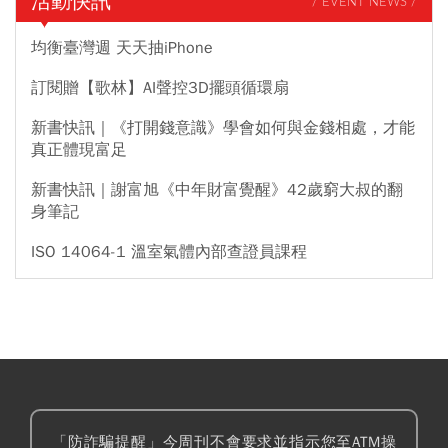
活動快訊
/ EVENT NEWS /
均衡臺灣週 天天抽iPhone
訂閱贈【歌林】AI聲控3D擺頭循環扇
新書快訊｜《打開錢意識》學會如何與金錢相處，才能
真正體現富足
新書快訊｜謝富旭《中年財富覺醒》42歲窮大叔的翻
身筆記
ISO 14064-1 溫室氣體內部查證員課程
「防詐騙提醒」今周刊不會要求並指示您至ATM操