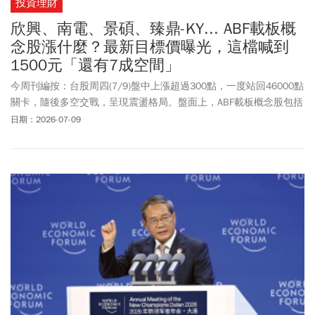
投資理財
欣興、南電、景碩、臻鼎-KY... ABF載板概
念股漲什麼？最新目標價曝光，這檔喊到
1500元「還有7成空間」
今周刊編按：台股周四(7/9)盤中上漲超過300點，一度站回46000點
關卡，隨後多空交戰，呈現震盪格局。盤面上，ABF載板概念股包括
欣興(3037)、南電(8046)、景碩(3189)、臻鼎-KY(4958)都是上漲局
日期：2026-07-09
面。外資日前出具報告，全面調升南電、欣興及景碩目標價至1550
元、1500元及1100元，皆維持「買進」評等，其中南電、景碩更被
納入「30天正向催化觀察」名單，看好價格調漲將帶動營收與毛利
率優於市場預期。若以欣興週三(7/8)收盤價863元計算，距離目標
價1500元還有7成空間可期待；至於景碩與南電業都有4成以上的甜
頭可吃。