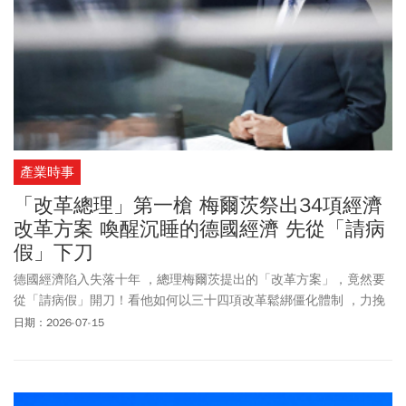
產業時事
「改革總理」第一槍 梅爾茨祭出34項經濟
改革方案 喚醒沉睡的德國經濟 先從「請病
假」下刀
德國經濟陷入失落十年 ，總理梅爾茨提出的「改革方案」，竟然要
從「請病假」開刀！看他如何以三十四項改革鬆綁僵化體制 ，力挽
狂瀾重振國家競爭力 。
日期：2026-07-15