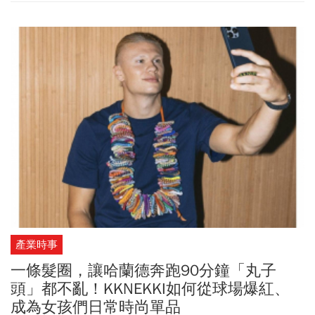
由經理人靈活汰弱留強，抵禦短線修正壓力更把握逢低持續累積的
好時機。
產業時事
一條髮圈，讓哈蘭德奔跑90分鐘「丸子
頭」都不亂！KKNEKKI如何從球場爆紅、
成為女孩們日常時尚單品