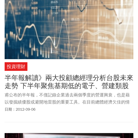
投資理財
半年報解讀》兩大投顧總經理分析台股未來
走勢 下半年聚焦基期低的電子、營建類股
甫公布的半年報，不僅記錄企業過去兩個季度的營運興衰，也是藉
以發掘績優股或避開地雷股的重要工具。在目前總體經濟欠佳的情
形下，投資人進場前可先就財報良窳做初步篩選。
日期：2012-09-06