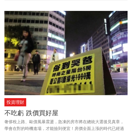
投資理財
不吃虧 跌價買好屋
奢侈稅上路、歐債風暴震盪，急凍的房市將在總統大選後見真章，
學會在對的時機進場，才能撿到便宜！房價全面上漲的時代已經過