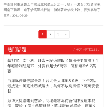
中南部房市過去五年挾台北房價三分之一，吸引一波台北投資客揪
團南下購屋，連手炒高區域行情，但隨著奢侈稅上路、投資客縮手
後，今年
九二八檔期
的溫度，就像是入秋後彌漫濃濃涼意。
日期：2011-09-29
1
2
3
»
熱門話題
/ HOT ARTICLES /
華邦電、南亞科、旺宏…記憶體股又飆漲停要買誰？半
年報勝利組是它！外資買超快6萬張、這檔連砍6.2萬
張
白海豚停班停課最新！台北最大陣風8-9級、下午2點
最接近…風雨比巴威還大，為何不放颱風假？蔣萬安發
聲
顏博文從聯電到慈濟，商場老將為何會信陳昱瑄李易
儒、豪給10億？慈濟發聲：將捍衛信眾捐款、蔡英文