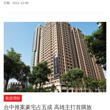
去，展望2012年，有購屋、換屋需求的民眾應該如何因應？8指標為
日期：2011-12-08
你解讀房市真相、7妙招幫你達成幸福買屋，掌握房市最新趨勢，讓
你在新的一年買房不吃虧，換屋不怕跌！
投資理財
台中推案豪宅占五成 高雄主打首購族