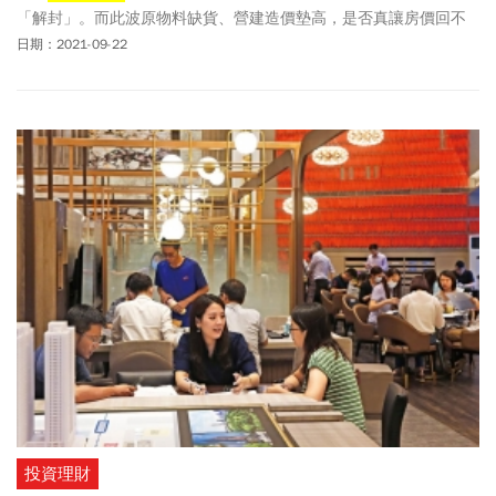
「解封」。而此波原物料缺貨、營建造價墊高，是否真讓房價回不
去了？疫後房市多空交戰，又有哪些趨勢值得觀察？
日期：2021-09-22
投資理財