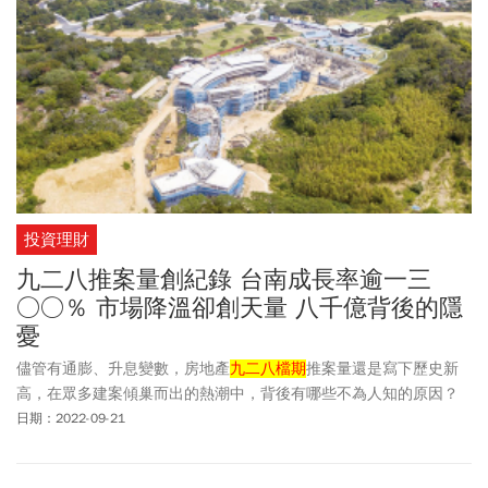
投資理財
九二八推案量創紀錄 台南成長率逾一三
○○％ 市場降溫卻創天量 八千億背後的隱
憂
儘管有通膨、升息變數，房地產
九二八檔期
推案量還是寫下歷史新
高，在眾多建案傾巢而出的熱潮中，背後有哪些不為人知的原因？
日期：2022-09-21