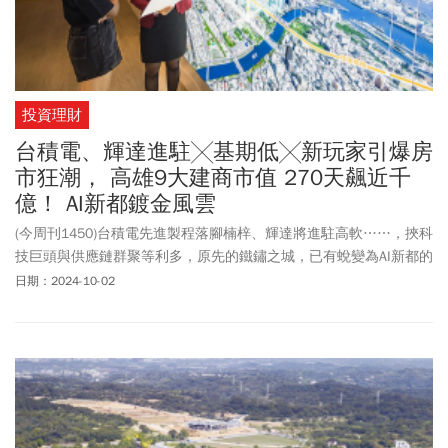
投資理財
台積電、輝達進駐╳基期低╳新玩家引爆房
市狂潮， 高雄9大建商市值 270天飆近千
億！ AI新都鍍金風雲
(今周刊1450)台積電先進製程落腳楠梓、輝達將進駐高軟……，挾科
技巨頭與供應鏈群聚等利多，原先的鐵鏽之城，已有蛻變為AI新都的
架式。大勢所趨，北部建商、代銷積極南下插旗，一家家在地建商
日期：2024-10-02
新勢力也乘勢崛起。高雄，正風起雲湧！