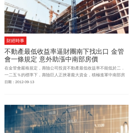
財經時事
不動產最低收益率逼財團南下找出口 金管
會一條規定 意外助漲中南部房價
在金管會嚴格規定，壽險公司投資不動產最低收益率不能低於二．
一二五％的標準下，壽險巨人正挾著龐大資金，積極進軍中南部房
地產市場。當地建商憂喜參半，喜的是地價飆漲推升房價攀高；但
日期：2012-09-13
他們也擔憂，自己將被迫退出固守已久的豪宅市場。