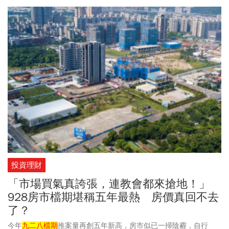
投資理財
「市場買氣真誇張，連教會都來搶地！」
928房市檔期堪稱五年最熱 房價真回不去
了？
今年
九二八檔期
推案量再創五年新高，房市似已一掃陰霾，自行