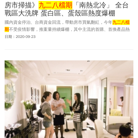
房市掃描》
九二八檔期
「南熱北冷」 全台
戰區大洗牌 蛋白區、蛋殼區熱度爆棚
國內資金停泊、台商資金回流，帶動房市買氣翻紅，今年
九二八檔
期
不受疫情影響，推案量持續爆棚，其中主流的首購、首換產品熱
銷，各地更頻傳建案秒殺完售。
日期：2020-09-23