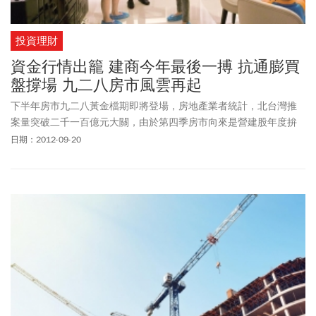
投資理財
資金行情出籠 建商今年最後一搏 抗通膨買
盤撐場 九二八房市風雲再起
下半年房市九二八黃金檔期即將登場，房地產業者統計，北台灣推
案量突破二千一百億元大關，由於第四季房市向來是營建股年度拚
業績的最後時機，看好ＱＥ３所帶動的抗通膨買盤，建商可說是火
日期：2012-09-20
力全開、卯勁衝刺。