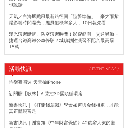
也說話
天氣／白海豚颱風最新路徑圖「陸警準備」！豪大雨紫
爆影響時間曝光，颱風假機率多大，10日報先看
漢光演習斷網、防空演習時間！影響範圍、交通異動…
捷運台鐵高鐵公車停駛？城鎮韌性演習不配合最高罰
15萬
活動快訊
/ EVENT NEWS /
均衡臺灣週 天天抽iPhone
訂閱贈【歌林】AI聲控3D擺頭循環扇
新書快訊｜《打開錢意識》學會如何與金錢相處，才能
真正體現富足
新書快訊｜謝富旭《中年財富覺醒》42歲窮大叔的翻