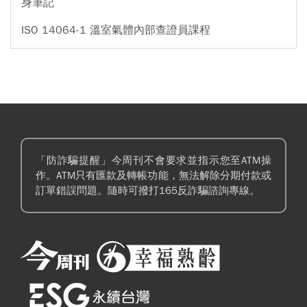
身筆記
ISO 14064-1 溫室氣體內部查證員課程
「防詐騙提醒」今周刊不會要求並指示您至ATM操
作。ATM只有匯款及轉帳功能，無法解除分期付款或
訂單錯誤問題。隨時可撥打165反詐騙諮詢專線。