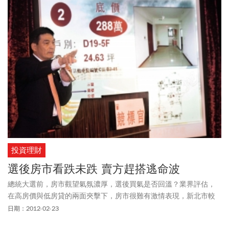
投資理財
選後房市看跌未跌 賣方趕搭逃命波
總統大選前，房市觀望氣氛濃厚，選後買氣是否回溫？業界評估，
在高房價與低房貸的兩面夾擊下，房市很難有激情表現，新北市較
偏遠的林口、三峽、淡水有率先下跌的隱憂。
日期：2012-02-23