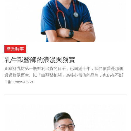
產業時事
乳牛獸醫師的浪漫與務實
距離鮮乳坊第一瓶鮮乳出貨的日子，已屆滿十年，我們依舊是那個
透過群眾而生、以「由獸醫把關」為核心價值的品牌，也仍在不斷
探索讓台灣
乳品產業
更好的可能性。
日期：2025-05-21