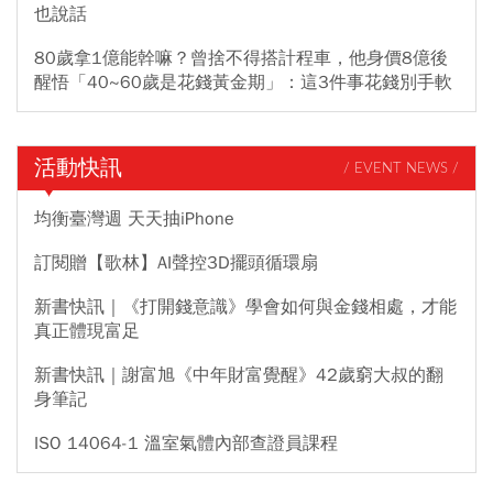
也說話
80歲拿1億能幹嘛？曾捨不得搭計程車，他身價8億後
醒悟「40~60歲是花錢黃金期」：這3件事花錢別手軟
活動快訊
/ EVENT NEWS /
均衡臺灣週 天天抽iPhone
訂閱贈【歌林】AI聲控3D擺頭循環扇
新書快訊｜《打開錢意識》學會如何與金錢相處，才能
真正體現富足
新書快訊｜謝富旭《中年財富覺醒》42歲窮大叔的翻
身筆記
ISO 14064-1 溫室氣體內部查證員課程