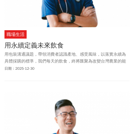
職場生活
用永續定義未來飲食
用包裝溝通議題，帶領消費者認識產地、感受風味，以落實永續為
具體採購的標準，我們每天的飲食，終將匯聚為改變台灣農業的能
量。
日期：2025-12-30