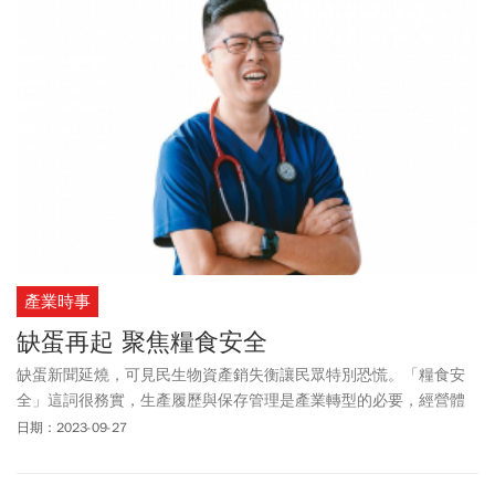
產業時事
缺蛋再起 聚焦糧食安全
缺蛋新聞延燒，可見民生物資產銷失衡讓民眾特別恐慌。「糧食安
全」這詞很務實，生產履歷與保存管理是產業轉型的必要，經營體
質提升，風險抗性增加，達到糧食安全的安心環境。
日期：2023-09-27