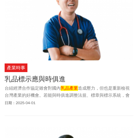
產業時事
乳品標示應與時俱進
台紐經濟合作協定雖會對國內
乳品產業
造成壓力，但也是重新檢視
台灣產業的好機會。若能與時俱進調整法規、標章與標示系統，會
是引導產業轉型與進步的契機。
日期：2025-04-01