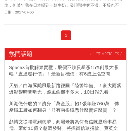
準，但某年我在日本喝到一款牛奶，發現那牛奶不濃、不醇也不
香，但非常爽口，儘管心裡有個問號，但爽口的印象卻深留心中。
日期：2017-07-06
去年在同事推薦下，我嘗試了某位小農的牛奶，發現跟我在日本喝
的口感一致，驚訝之下買了一批，請同事們研發成乳酪塔在店裡販
售，客人評價都不錯。
1
熱門話題
/ HOT ARTICLES /
SpaceX首批解禁賣壓，股價不跌反暴漲15%創最大漲
幅「直逼發行價」！最新目標價：有6成上漲空間
天氣／白海豚颱風最新路徑圖「陸警準備」！豪大雨紫
爆影響時間曝光，颱風假機率多大，10日報先看
川湖做什麼的？躋身「萬金股」抱1張年賺760萬！傳
產鐵工廠如何翻身「只有兩根鐵憑什麼賣這麼貴」？
顏博文從聯電到慈濟，商場老將為何會信陳昱瑄李易
儒、豪給10億？慈濟發聲：將捍衛信眾捐款、蔡英文