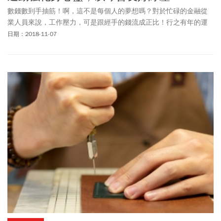
數錢數到手抽筋！啊，這不是每個人的夢想嗎？對於忙碌的金融從
業人員來說，工作壓力，可是跟經手的錢流成正比！行之有年的運
動及休閒性社團，是永豐銀行員工的紓壓管道，更是業餘運動員培
日期：2018-11-07
養體力及
交流情感
的最佳去處。自今年有運動指導員加入後，同時
增辦體育署補助計畫的運動聯誼賽事，不同部門的職工「以球會
友」，締造公私互惠，勞資雙贏的新局。