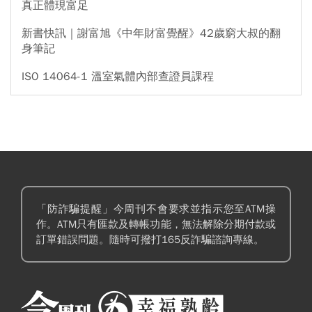
真正體現富足
新書快訊｜謝富旭《中年財富覺醒》42歲窮大叔的翻
身筆記
ISO 14064-1 溫室氣體內部查證員課程
「防詐騙提醒」今周刊不會要求並指示您至ATM操
作。ATM只有匯款及轉帳功能，無法解除分期付款或
訂單錯誤問題。隨時可撥打165反詐騙諮詢專線。