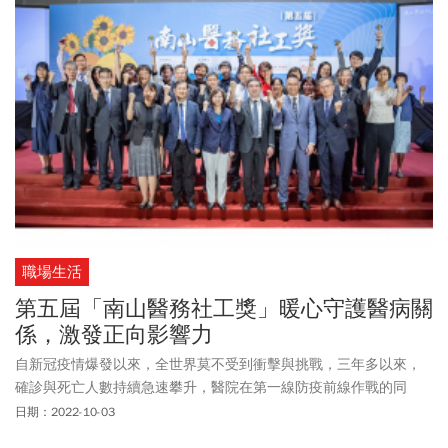
職場生活
第五屆「南山醫務社工獎」暖心守護醫病關
係，激發正向影響力
自新冠疫情爆發以來，全世界莫不受到衝擊與挑戰，三年多以來，
確診與死亡人數持續急速攀升，醫院在第一線防疫前線作戰的同
時，背後還有醫務社工默默協助醫護人員與病患家屬，搭建醫師和
日期：2022-10-03
病家的橋樑，作為安頓與安心的後盾。向來持續關注醫療環境的南