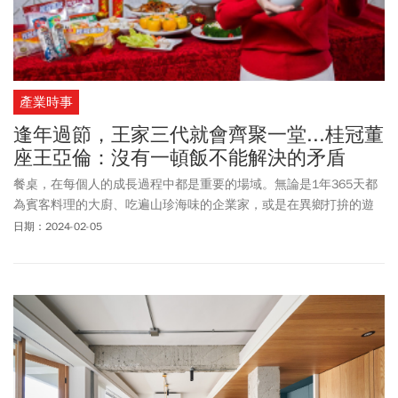
產業時事
逢年過節，王家三代就會齊聚一堂...桂冠董
座王亞倫：沒有一頓飯不能解決的矛盾
餐桌，在每個人的成長過程中都是重要的場域。無論是1年365天都
為賓客料理的大廚、吃遍山珍海味的企業家，或是在異鄉打拚的遊
子，都有一段屬於自己的餐桌故事。來看看名廚、工具機、食品大
日期：2024-02-05
廠接班人，和派駐台灣的外商，如何各自從他們的餐桌，溫暖和滿
足自己的身心與家庭。