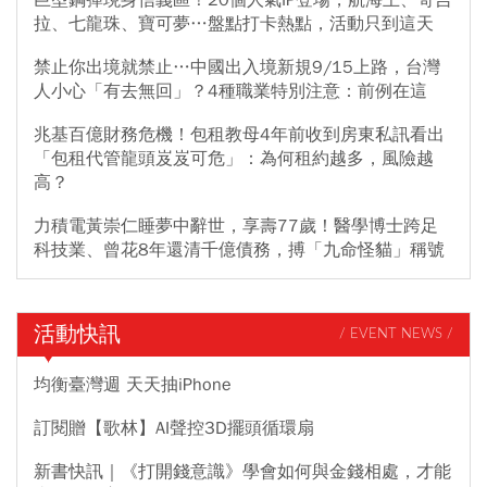
拉、七龍珠、寶可夢…盤點打卡熱點，活動只到這天
禁止你出境就禁止…中國出入境新規9/15上路，台灣
人小心「有去無回」？4種職業特別注意：前例在這
兆基百億財務危機！包租教母4年前收到房東私訊看出
「包租代管龍頭岌岌可危」：為何租約越多，風險越
高？
力積電黃崇仁睡夢中辭世，享壽77歲！醫學博士跨足
科技業、曾花8年還清千億債務，搏「九命怪貓」稱號
活動快訊
/ EVENT NEWS /
均衡臺灣週 天天抽iPhone
訂閱贈【歌林】AI聲控3D擺頭循環扇
新書快訊｜《打開錢意識》學會如何與金錢相處，才能