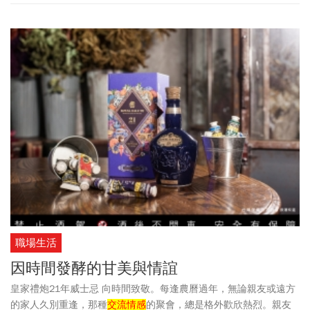
山人壽慈善基金會，攜手中華民國醫務社會工作協會發起「南山醫
務社工獎」，就是希望能透過這個獎項，讓大眾看見醫務社工的努
力奉獻，也為社會帶來正向影響。
職場生活
因時間發酵的甘美與情誼
皇家禮炮21年威士忌 向時間致敬。每逢農曆過年，無論親友或遠方
的家人久別重逢，那種
交流情感
的聚會，總是格外歡欣熱烈。親友