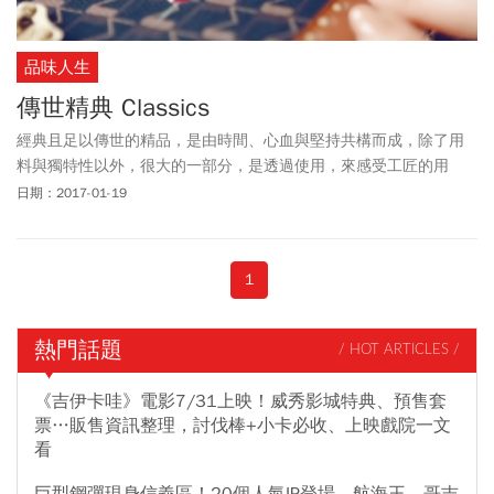
品味人生
傳世精典 Classics
經典且足以傳世的精品，是由時間、心血與堅持共構而成，除了用
料與獨特性以外，很大的一部分，是透過使用，來感受工匠的用
心，以及追逐永恆的執著，再透過漆器、皮件、珍珠甚至於瓷器，
日期：2017-01-19
綻放光芒。
1
熱門話題
/ HOT ARTICLES /
《吉伊卡哇》電影7/31上映！威秀影城特典、預售套
票…販售資訊整理，討伐棒+小卡必收、上映戲院一文
看
巨型鋼彈現身信義區！20個人氣IP登場，航海王、哥吉