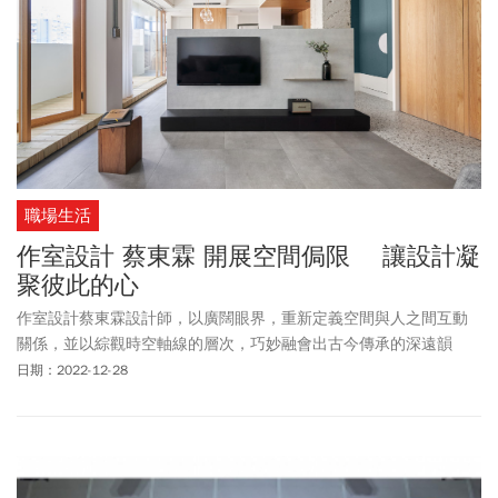
職場生活
作室設計 蔡東霖 開展空間侷限 讓設計凝
聚彼此的心
作室設計蔡東霖設計師，以廣闊眼界，重新定義空間與人之間互動
關係，並以綜觀時空軸線的層次，巧妙融會出古今傳承的深遠韻
味。
日期：2022-12-28