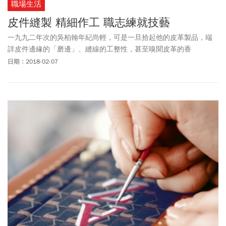
職場生活
皮件縫製 精細作工 職志練就技藝
一九九二年次的吳柏翰年紀尚輕，可是一旦拾起他的皮革製品，端
詳皮件邊緣的「磨邊」、縫線的工整性，甚至嗅聞皮革的香
氣……，論精細度、穩定度，水準甚至在日本知名手工品牌之上。
日期：2018-02-07