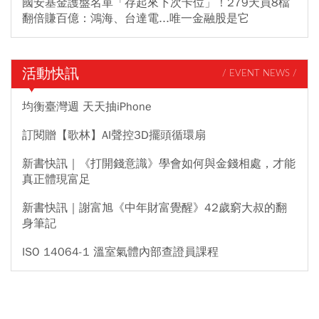
國安基金護盤名單「存起來下次卡位」！279天買8檔
翻倍賺百億：鴻海、台達電...唯一金融股是它
活動快訊
/ EVENT NEWS /
均衡臺灣週 天天抽iPhone
訂閱贈【歌林】AI聲控3D擺頭循環扇
新書快訊｜《打開錢意識》學會如何與金錢相處，才能
真正體現富足
新書快訊｜謝富旭《中年財富覺醒》42歲窮大叔的翻
身筆記
ISO 14064-1 溫室氣體內部查證員課程