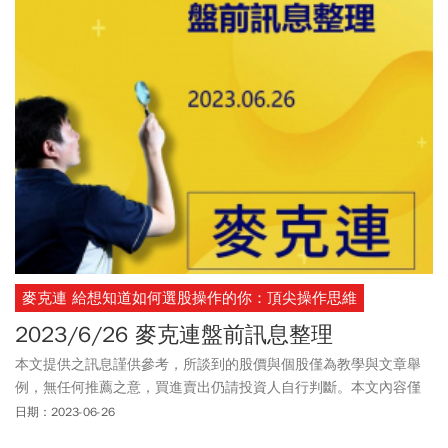
麥克連 給想知道如何選股操作的你：頂尖操作思維
2023/6/26 麥克連盤前訊息整理
本文提供之訊息謹供參考，所談到的股價與個股僅為教學與文章舉
例，無任何推薦之意，買進賣出仍請投資人自行判斷。本文內容僅
供訂閱戶本人使用，非經授權嚴禁任何翻印、轉載，或以任何型態
日期：2023-06-26
傳播於他人。