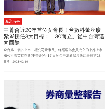
產業時事
中菁會近20年首位女會長！台數科董座廖
紫岑接任3大目標：「30而立」從中台灣邁
向國際
全台第一個以上市、櫃公司董事長、總經理為會員成立的中部上市
櫃公司菁英聯誼會(中菁會)今(19)日於台中清新溫泉飯店舉辦第28、
29屆會長交接典禮，台數科董事長廖紫岑接下第29屆中菁會會長職
日期：2023-02-19
務，是繼巨大董事長杜綉珍1999年擔任會長後，中菁會近二十年來
第一位女會長。