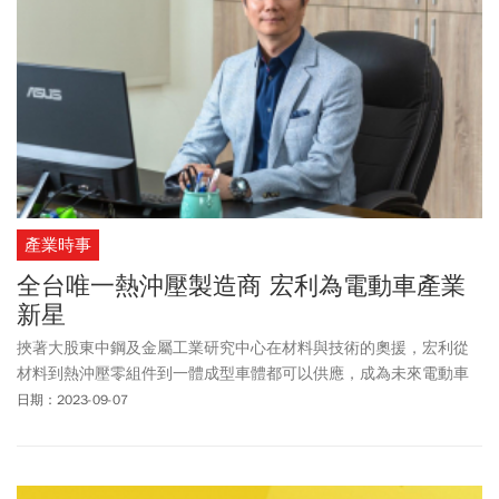
產業時事
全台唯一熱沖壓製造商 宏利為電動車產業
新星
挾著大股東中鋼及金屬工業研究中心在材料與技術的奧援，宏利從
材料到熱沖壓零組件到一體成型車體都可以供應，成為未來電動車
產業閃耀的新星之一。
日期：2023-09-07