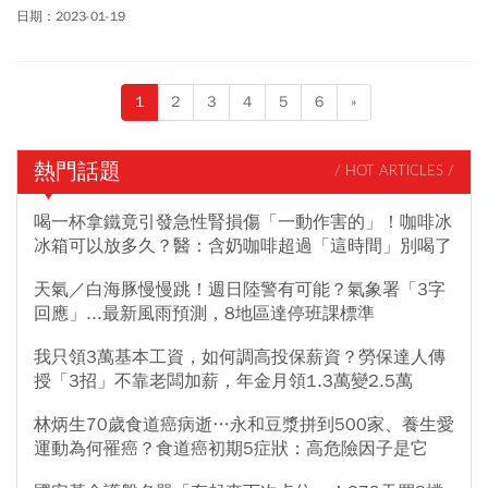
RISC-V、軍工股及高息族群等，將有機會錢「兔」似錦。
日期：2023-01-19
1
2
3
4
5
6
»
熱門話題
/ HOT ARTICLES /
喝一杯拿鐵竟引發急性腎損傷「一動作害的」！咖啡冰
冰箱可以放多久？醫：含奶咖啡超過「這時間」別喝了
天氣／白海豚慢慢跳！週日陸警有可能？氣象署「3字
回應」...最新風雨預測，8地區達停班課標準
我只領3萬基本工資，如何調高投保薪資？勞保達人傳
授「3招」不靠老闆加薪，年金月領1.3萬變2.5萬
林炳生70歲食道癌病逝…永和豆漿拼到500家、養生愛
運動為何罹癌？食道癌初期5症狀：高危險因子是它