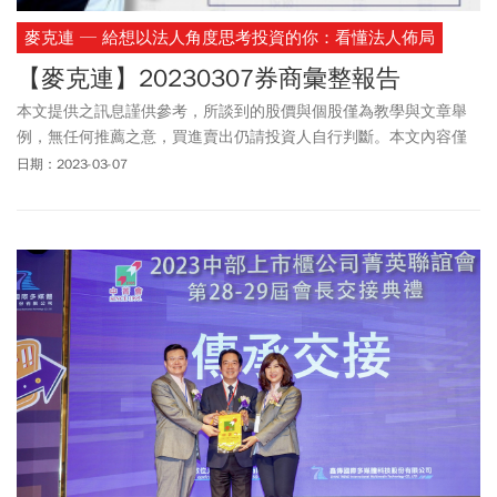
麥克連 ─ 給想以法人角度思考投資的你：看懂法人佈局
【麥克連】20230307券商彙整報告
本文提供之訊息謹供參考，所談到的股價與個股僅為教學與文章舉
例，無任何推薦之意，買進賣出仍請投資人自行判斷。本文內容僅
供訂閱戶本人使用，非經授權嚴禁任何翻印、轉載，或以任何型態
日期：2023-03-07
傳播於他人。