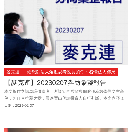
麥克連 ─ 給想以法人角度思考投資的你：看懂法人佈局
【麥克連】20230207券商彙整報告
本文提供之訊息謹供參考，所談到的股價與個股僅為教學與文章舉
例，無任何推薦之意，買進賣出仍請投資人自行判斷。本文內容僅
供訂閱戶本人使用，非經授權嚴禁任何翻印、轉載，或以任何型態
日期：2023-02-07
傳播於他人。