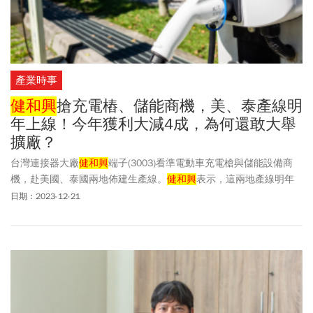
產業時事
健和興
搶充電樁、儲能商機，美、泰產線明
年上線！今年獲利大減4成，為何還敢大舉
擴廠？
台灣連接器大廠
健和興
端子(3003)看準電動車充電槍與儲能設備商
機，赴美國、泰國兩地佈建生產線。
健和興
表示，這兩地產線明年
Q1就會完工，Q2就能開始少量生產。
日期：2023-12-21