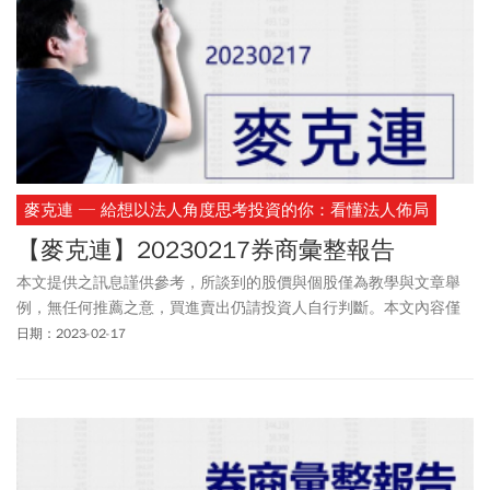
麥克連 ─ 給想以法人角度思考投資的你：看懂法人佈局
【麥克連】20230217券商彙整報告
本文提供之訊息謹供參考，所談到的股價與個股僅為教學與文章舉
例，無任何推薦之意，買進賣出仍請投資人自行判斷。本文內容僅
供訂閱戶本人使用，非經授權嚴禁任何翻印、轉載，或以任何型態
日期：2023-02-17
傳播於他人。