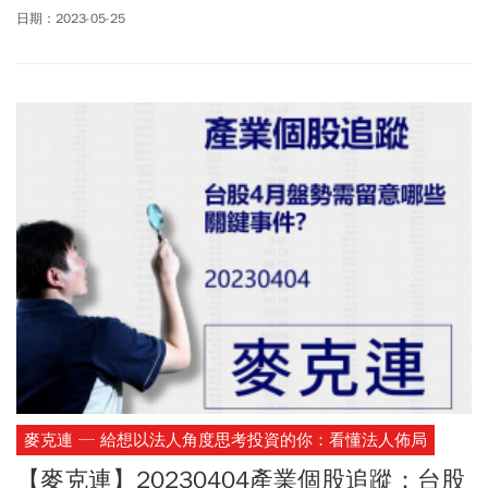
供訂閱戶本人使用，非經授權嚴禁任何翻印、轉載，或以任何型態
日期：2023-05-25
傳播於他人。
麥克連 ─ 給想以法人角度思考投資的你：看懂法人佈局
【麥克連】20230404產業個股追蹤：台股