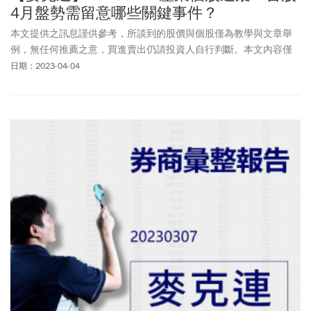
4月盤勢需留意哪些關鍵事件？
本文提供之訊息謹供參考，所談到的股價與個股僅為教學與文章舉
例，無任何推薦之意，買進賣出仍請投資人自行判斷。本文內容僅
供訂閱戶本人使用，非經授權嚴禁任何翻印、轉載，或以任何型態
日期：2023-04-04
傳播於他人。