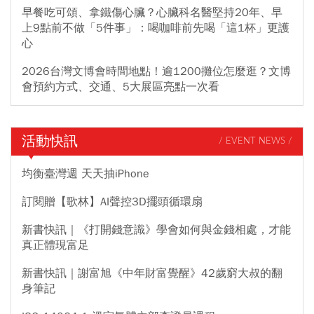
早餐吃可頌、拿鐵傷心臟？心臟科名醫堅持20年、早
上9點前不做「5件事」：喝咖啡前先喝「這1杯」更護
心
2026台灣文博會時間地點！逾1200攤位怎麼逛？文博
會預約方式、交通、5大展區亮點一次看
活動快訊
/ EVENT NEWS /
均衡臺灣週 天天抽iPhone
訂閱贈【歌林】AI聲控3D擺頭循環扇
新書快訊｜《打開錢意識》學會如何與金錢相處，才能
真正體現富足
新書快訊｜謝富旭《中年財富覺醒》42歲窮大叔的翻
身筆記