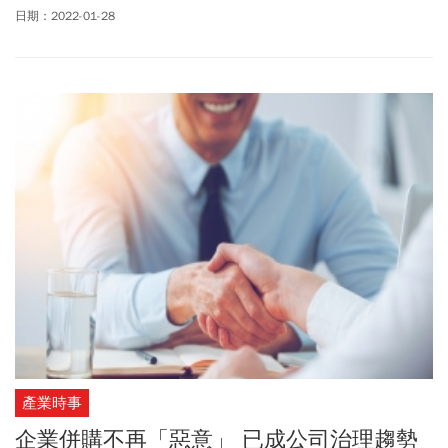
（28）日上午同步宣布，已達成協議將花旗台灣消費金融業務出售
日期：2022-01-28
予星展銀行。星展銀行（台灣）總經理林鑫川表示，交易金額約新
幣22億元（約新台幣450億元），其中新台幣198億元是要過給花旗
銀行的，其餘部分是要增資，遠低於原先市場傳聞的600億元。
產業時事
企業併購不再「惡意」 已成公司治理趨勢