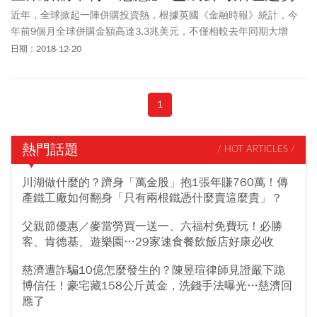
近年，全球掀起一陣併購投資熱，根據英國《金融時報》統計，今
年前9個月全球併購金額高達3.3兆美元，不僅相較去年同期大增
39％，亦創下歷史新高；有趣的是，若將視角拉回到台灣，近五年
日期：2018-12-20
來，台灣併購交易件數亦持續攀高，從2013年的61件一路成長，至
去年底已來到81件，成長幅度逾三成。
1
熱門話題
/ HOT ARTICLES /
川湖做什麼的？躋身「萬金股」抱1張年賺760萬！傳
產鐵工廠如何翻身「只有兩根鐵憑什麼賣這麼貴」？
父親節優惠／麥當勞買一送一、六福村免費玩！必勝
客、肯德基、遊樂園…29家速食餐飲飯店好康必收
慈濟遭詐騙10億怎麼發生的？陳昱瑄律師見證嚴下跪
博信任！豪宅藏158公斤黃金，洗錢手法曝光…慈濟回
應了