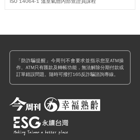
ISO 14064-1 溫室氣體內部查證員課程
「防詐騙提醒」今周刊不會要求並指示您至ATM操
作。ATM只有匯款及轉帳功能，無法解除分期付款或
訂單錯誤問題。隨時可撥打165反詐騙諮詢專線。