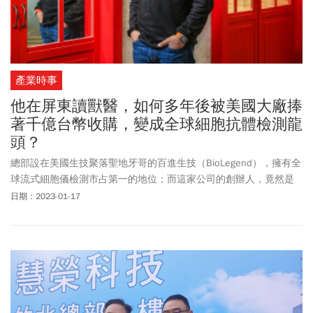
產業時事
他在屏東讀獸醫，如何多年後被美國大廠捧
著千億台幣收購，變成全球細胞抗體檢測龍
頭？
總部設在美國生技聚落聖地牙哥的百進生技（BioLegend），擁有全
球流式細胞儀檢測市占第一的地位；而這家公司的創辦人，竟然是
苗栗出身的台灣人賴正光。
日期：2023-01-17