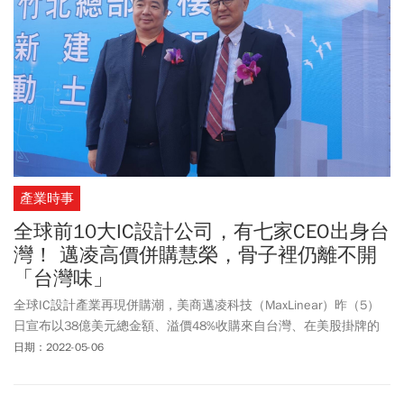
產業時事
全球前10大IC設計公司，有七家CEO出身台
灣！ 邁凌高價併購慧榮，骨子裡仍離不開
「台灣味」
全球IC設計產業再現併購潮，美商邁凌科技（MaxLinear）昨（5）
日宣布以38億美元總金額、溢價48%收購來自台灣、在美股掛牌的
慧榮科技，兩家公司合併後年營收有機會挑戰23億美元，並躋身全
日期：2022-05-06
球IC設計業前十強。這個合併案有幾個重要特色，也有好幾個重點
可以觀察，值得進一步分析。