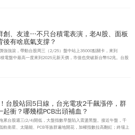
群創、友達…不只台積電表演，老AI股、面板
背後有啥底氣支撐？
強強滾，帶動台股周三（2/25）盤中站上35000點關卡，來到
點！台積電盤中最高一度來到2025元新天價，市值也突破新台幣52兆。台股
5,413.07點，台積電上漲50元，以2015元作收。而鴻海股價也強勢補
元，老AI股廣達（2382）、緯創（3231）也聯袂上攻，成為今早台股再創
點還包括面板雙虎，群創（3481）觸及漲停27.3元，友達（2409）
。而群創爆出超過百萬張大量，躍居人氣王，而凱基台灣
則是超過73萬張。
數！台股站回5日線，台光電攻2千飆漲停，群
一起衝？哪幾檔PCB出頭補血？
拖累台股週三(2/4)開低，大盤指數早盤陷入震盪黑盤。接近午盤，千
低軌衛星、太陽能、PCB等族群遍地開花，加權指數拉高翻紅；終場上
9%，收在32289.81點，上下震盪438點，成交量6853.98億元，也成功收