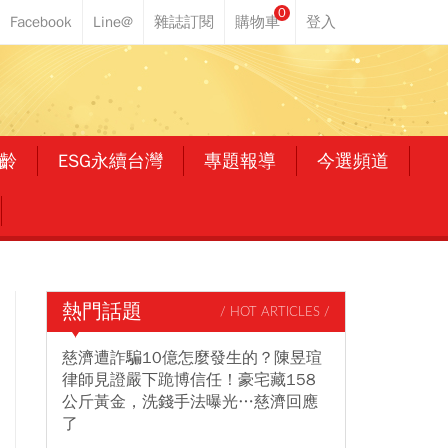
0
齡
ESG永續台灣
專題報導
今選頻道
熱門話題
/ HOT ARTICLES /
慈濟遭詐騙10億怎麼發生的？陳昱瑄
律師見證嚴下跪博信任！豪宅藏158
公斤黃金，洗錢手法曝光…慈濟回應
了