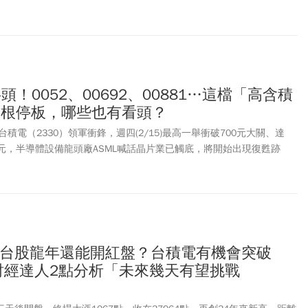
！0052、00692、00881…這檔「高含積
半根停板，哪些也有看頭？
積電（2330）領軍衝鋒，週四(2/15)最高一舉衝破700元大關、達
兆元，半導體設備龍頭廠ASML喊話晶片業已觸底，將開始出現復甦跡
導體族群獲投資人積極搶進。「高含積量」ETF也吸金，占比最高的富
逾半根停板，同步改寫新天價，富邦公司治理（00692）、國泰台灣5G
3％。
局，台股龍年還能開紅盤？台積電有機會突破
？財經達人2點分析「未來幾天有望挑戰