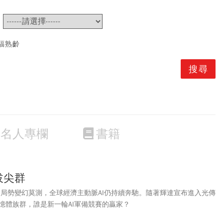
~
福熟齡
名人專欄
書籍
拔尖群
世界局勢變幻莫測，全球經濟主動脈AI仍持續奔馳。隨著輝達宣布進入光傳
憶體族群，誰是新一輪AI軍備競賽的贏家？