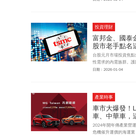
復5日線。來看看3大法
超53.81億元，3大
華(2367)與面板股友
投資理財
燈漲停鎖死在59.5
漲停板15.15元，成
富邦金、國泰
(2454)則因為市場
股市老手點名
片天，終場收在1800元
開盤大漲逾9%，一路飆到
台股元月市場投資焦點
個股。今日市值達730
性需求的內需族群。護國
先進封裝（CoWoS
日期：2026-01-04
體設備及材料供應鏈具有
KY（3661）、創意
產業時事
車市大爆發！L
車、中華車，
2024年開年傳產業
危機催升運價的海運業