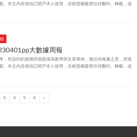
斷。本文內容僅供訂閱戶本人使用，非經授權嚴禁任何翻印、轉載，或
。
組
30401pp大數據周報
考，所談到的股價與個股僅為教學與文章舉例，無任何推薦之意，買進
斷。本文內容僅供訂閱戶本人使用，非經授權嚴禁任何翻印、轉載，或
。
3
4
5
6
»