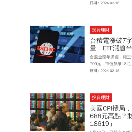
日期：2024-02-16
投資理財
台積電漲破7字頭
量」ETF漲逾
台股金龍年騰躍，權王台
709元，市值飆破18
象，以台積電為首的半
日期：2024-02-15
邦科技（0052）勁揚
＋（00881）也強漲逾
投資理財
美國CPI攪
688元高點
18619」