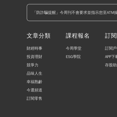
「防詐騙提醒」今周刊不會要求並指示您至ATM
文章分類
課程報名
訂
財經時事
今周學堂
訂閱戶
投資理財
ESG學院
APP下
競爭力
存股助
品味人生
幸福熟齡
今選頻道
訂閱零售