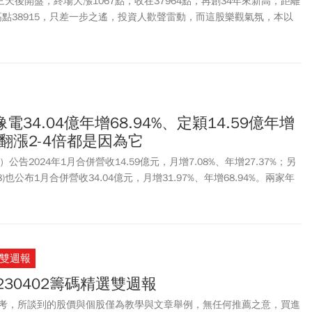
三天後開盤，終場大漲1067點，收在37964點，再創34年來新高，距離
最高點38915，只差一步之遙，投資人歡聲雷動，而這股樂觀氣氛，本以
開紅盤當日上演，卻因為美國消費者物價指數（CPI）攪局，出現雜音。
電34.04億年增68.94%、定穎14.59億年增
價翻漲2-4倍都是因為它
）公告2024年1月合併營收14.59億元，月增7.08%、年增27.37%；另
8)也公布1月合併營收34.04億元，月增31.97%、年增68.94%。兩家年
要是去年同期為過年，基期相對低。
雙週報
230402籌碼精選雙週報
考，所談到的股價與個股僅為教學與文章舉例，無任何推薦之意，買進