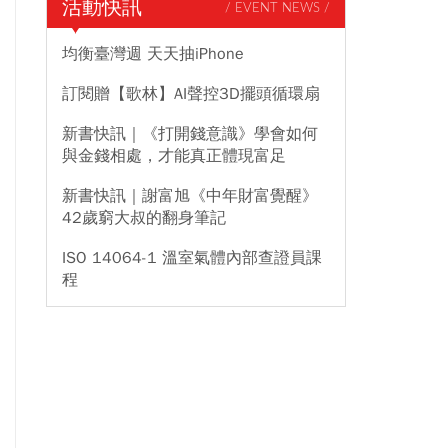
活動快訊
/ EVENT NEWS /
均衡臺灣週 天天抽iPhone
訂閱贈【歌林】AI聲控3D擺頭循環扇
新書快訊｜《打開錢意識》學會如何
與金錢相處，才能真正體現富足
新書快訊｜謝富旭《中年財富覺醒》
42歲窮大叔的翻身筆記
ISO 14064-1 溫室氣體內部查證員課
程