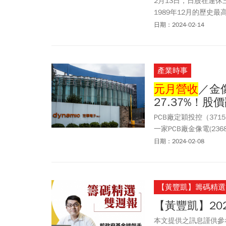
2月13日，日股在連休
1989年12月的歷史
為會在2月15日台股
日期：2024-02-14
產業時事
元月營收
／金像
27.37%！股
PCB廠定穎投控（3715
一家PCB廠金像電(236
增率都呈現雙位數，主
日期：2024-02-08
【黃豐凱】籌碼精選
【黃豐凱】20
本文提供之訊息謹供參