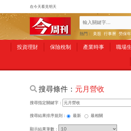
在今天看見明天
熱門：
美股
行事曆
勞保年
投資理財
保險稅制
產業時事
職場
搜尋條件：
元月營收
搜尋指定關鍵字：
搜尋結果排序規則：
最新
最相關
顯示結果筆數：