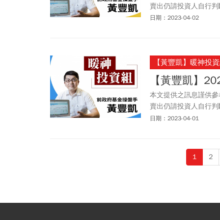
賣出仍請投資人自行判
以任何型態傳播於他人
日期：2023-04-02
【黃豐凱】暖神投資
【黃豐凱】202
本文提供之訊息謹供參
賣出仍請投資人自行判
以任何型態傳播於他人
日期：2023-04-01
1
2