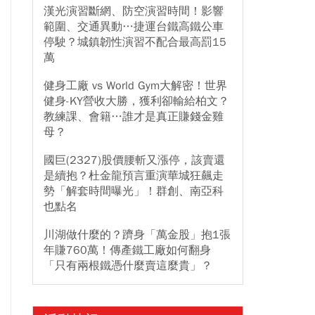
漢光演習斷網、防空演習時間！影響
範圍、交通異動…捷運台鐵高鐵公車
停駛？城鎮韌性演習不配合最高罰15
萬
健身工廠 vs World Gym大解密！世界
健身-KY營收大勝，獲利卻輸給柏文？
教練課、會籍…誰才是真正賺錢金雞
母？
國巨(2327)股價腰斬又漲停，該賣還
是續抱？杜金龍預言重演華城狂飆走
勢「解套時間曝光」！群創、南亞科
也點名
川湖做什麼的？躋身「萬金股」抱1張
年賺760萬！傳產鐵工廠如何翻身
「只有兩根鐵憑什麼賣這麼貴」？