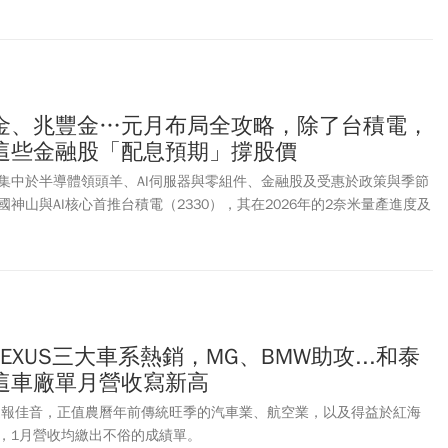
人動向，外資及陸資買超120.66億元，自營商賣超16.69億元，投信買
法人合計買超157.78億元。週三盤面最吸睛的莫過於「低軌衛星」雙雄燿
達(2409)、群創(3481)。燿華開盤展現強勁買氣，股價一路狂飆，最終亮
0元，排隊委買張數高達近6萬張。友達也在衛星應用題材助攻下，直接衝上
交量爆出逾19萬張，群創也直奔漲停，以23元作收。IC設計龍頭聯發科
金、兆豐金…元月布局全攻略，除了台積電，
普遍預期法說會將釋出AI手機晶片的重磅利多，買盤提前卡位，撐起大盤一
這些金融股「配息預期」撐股價
整數大關。此外，PCB股王台光電(2383)盤踞AI和低軌衛星兩大市場，
2040元新天價、漲幅高達9.97%，成為首檔登上2000元大關的PCB
集中於半導體領頭羊、AI伺服器與零組件、金融股及受惠於政策與季節
9.75億元，擠入台股市值前15名。
神山與AI核心首推台積電（2330），其在2026年的2奈米量產進度及
）產能擴張是市場關注焦點，元月法說會通常會釋出全年的展望，對半導
指標性意義；隨著自研晶片（ASIC）趨勢持續，台股IP雙雄世芯-
（3443）等，在AI高速運算的需求帶動下，維持高度成長動能。
EXUS三大車系熱銷，MG、BMW助攻...和泰
這車廠單月營收寫新高
營運報佳音，正值農曆年前傳統旺季的汽車業、航空業，以及得益於紅海
，1月營收均繳出不俗的成績單。