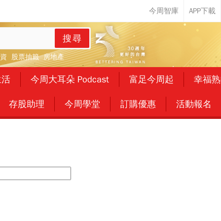
搜尋
資
股票抽籤
房地產
生活
今周大耳朵 Podcast
富足今周起
幸福熟
存股助理
今周學堂
訂購優惠
活動報名