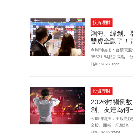
投資理財
鴻海、緯創、
雙虎全動了！
今周刊編按：台積電股價
35521.54點新高
終場上漲712點，收在3
日期：2026-02-25
漲，最高來到244.5
新高的多頭前鋒。盤面熱
一開始也大漲半根停板
投資理財
TOP50（009816）
2026封關倒
創、友達為何
今周刊編按：美股走跌
金股、面板、記憶體、
漲94.45點，漲幅0.2
日期：2026-02-04