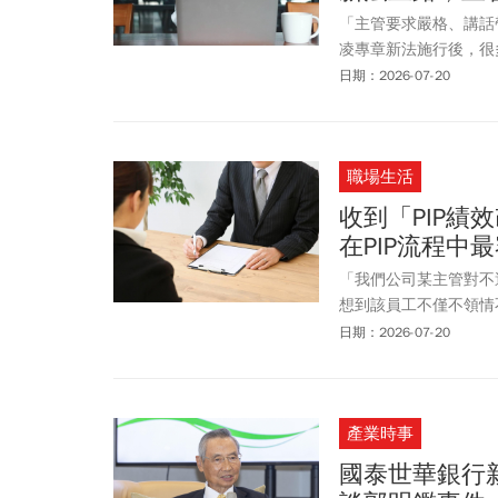
「主管要求嚴格、講話
凌專章新法施行後，很
管理同仁變成一個高風
日期：2026-07-20
立法本意。現在最大的
職場生活
收到「PIP
在PIP流程中
「我們公司某主管對不
想到該員工不僅不領情
佳的員工，啟動「PI
日期：2026-07-20
用人單位主管：真正危
否證明「目的在改善，
產業時事
國泰世華銀行