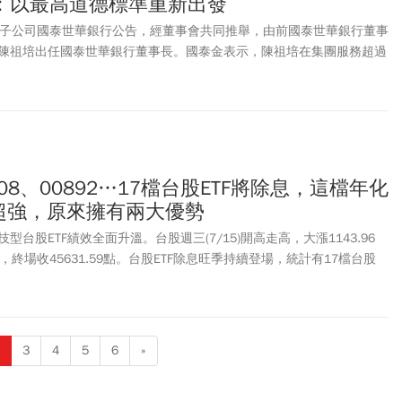
：以最高道德標準重新出發
代子公司國泰世華銀行公告，經董事會共同推舉，由前國泰世華銀行董事
陳祖培出任國泰世華銀行董事長。國泰金表示，陳祖培在集團服務超過
控副董事長、國泰世華銀行董事長，自2022年起擔任國泰金控資深顧
華銀行持續穩健發展。
6208、00892…17檔台股ETF將除息，這檔年化
%超強，原來擁有兩大優勢
台股ETF績效全面升溫。台股週三(7/15)開高走高，大漲1143.96
，終場收45631.59點。台股ETF除息旺季持續登場，統計有17檔台股
同步除息，包含群益半導體收益(00927)、主動群益科技創新(00992A)、富邦
等。其中群益半導體收益ETF(00927)預估年化配息率達18.8%，是所有除息
財達人表示，隨著評價面走高，股市波動難免，行情機會大於風險，建議投資
TF。
3
4
5
6
»