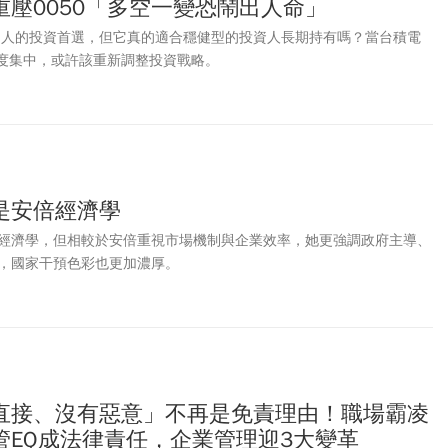
重壓0050「多空一變恐鬧出人命」
小時加班，且6月籌辦酒展期間，經常工作至晚上10點甚至凌晨才下班。
量，判公司賠償1228萬餘元，全案仍可上訴。
許多人的投資首選，但它真的適合穩健型的投資人長期持有嗎？當台積電
高度集中，或許該重新調整投資戰略。
是安倍經濟學
經濟學，但相較於安倍重視市場機制與企業效率，她更強調政府主導、
，國家干預色彩也更加濃厚。
直接、沒有惡意」不再是免責理由！職場霸凌
管EQ成法律責任，企業管理迎3大變革