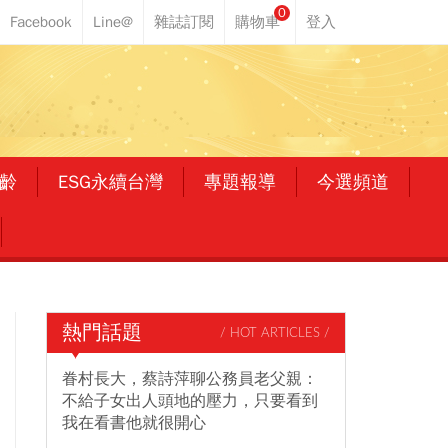
0
齡
ESG永續台灣
專題報導
今選頻道
熱門話題
/ HOT ARTICLES /
眷村長大，蔡詩萍聊公務員老父親：
不給子女出人頭地的壓力，只要看到
我在看書他就很開心