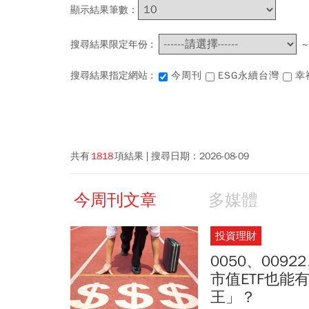
顯示結果筆數：
搜尋結果限定年份 :
搜尋結果指定網站 :
今周刊
ESG永續台灣
幸
共有
1818
項結果
搜尋日期：
2026-08-09
今周刊文章
多媒體
投資理財
0050、0092
市值ETF也能
王」？