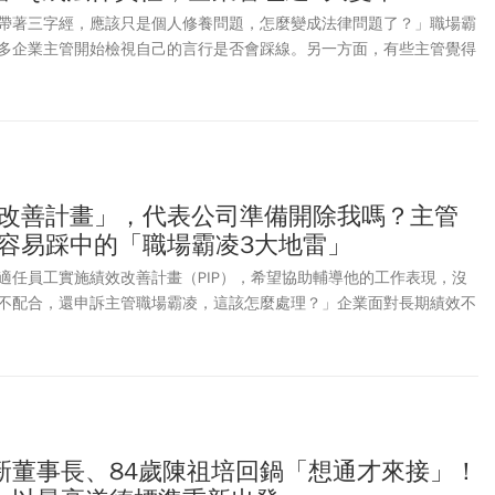
帶著三字經，應該只是個人修養問題，怎麼變成法律問題了？」職場霸
多企業主管開始檢視自己的言行是否會踩線。另一方面，有些主管覺得
險行為，乾脆不要管同仁以求自保。其實過與不及都不是好事，也不是
問題不是主管不會管理，而是法律開始管理主管了。
績效改善計畫」，代表公司準備開除我嗎？主管
最容易踩中的「職場霸凌3大地雷」
適任員工實施績效改善計畫（PIP），希望協助輔導他的工作表現，沒
不配合，還申訴主管職場霸凌，這該怎麼處理？」企業面對長期績效不
P」本來是正常且必要的管理手段。但我要提醒各位人資同仁及企業各級
險的，往往不是公司有沒有做績效管理，而是整個「績效改善計畫」能
而不是逼退」。
新董事長、84歲陳祖培回鍋「想通才來接」！