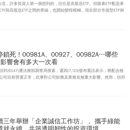
金流，許多投資人第一個想到的，往往是高股息ETF。但隨著ETF配息來
TF與高股息ETF之間的界線，也開始變得模糊。現在部分市值型ETF例
...不僅在多頭行情中累積可觀的資本利得，近年配息殖利率超過5%、6%，甚
超過10%者，一度逼近傳統高股息ETF的水準，看似能同時兼顧股息與價
ETF真的賺得比較多？市值型ETF可以因此取代高股息ETF，甚至取代
人股魚表示，「關鍵仍要回到配息來源、商品特性與波動風險。」
死！00981A、00927、00982A…哪些
？影響會有多大一次看
邦(6147)遭法務部調查局搜索，週四(7/23)發布重訊表示，將配合檢
公司目前營運正常，此事對公司財務及業務並無重大影響。然而，頎邦
盤即跳空跌停，鎖死在158元直到收盤，下跌17.5元。財經粉專「財經雪
股ETF名單。其中持有最多的前三名如下，持有市值達8.3億的主動統一
終場下跌1.15元至 27.54元；持有7.2 億元的群益半導體收益(00927)，終
；持約 3.1 億元的主動野村台灣50(00985A)，則是跌0.66元，收20.63
續三年舉辦「企業誠信工作坊」， 攜手綠能
成就永續，共築透明韌性的投資環境