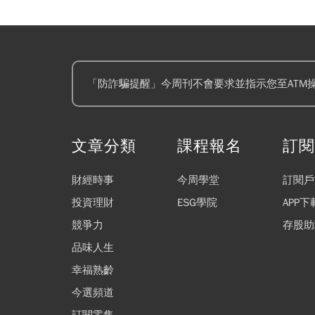
「防詐騙提醒」今周刊不會要求並指示您至ATM
文章分類
課程報名
訂
財經時事
今周學堂
訂閱戶
投資理財
ESG學院
APP下
競爭力
存股助
品味人生
幸福熟齡
今選頻道