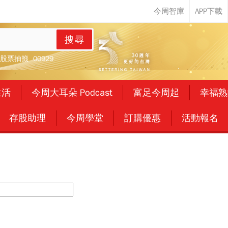
搜尋
股票抽籤
00929
生活
今周大耳朵 Podcast
富足今周起
幸福熟
存股助理
今周學堂
訂購優惠
活動報名