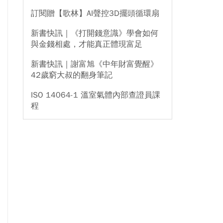
訂閱贈【歌林】AI聲控3D擺頭循環扇
新書快訊｜《打開錢意識》學會如何
與金錢相處，才能真正體現富足
新書快訊｜謝富旭《中年財富覺醒》
42歲窮大叔的翻身筆記
ISO 14064-1 溫室氣體內部查證員課
程