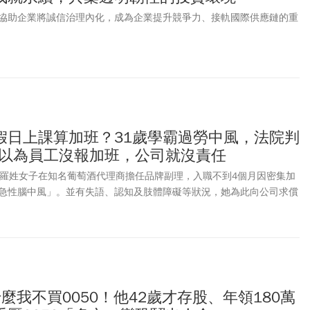
協助企業將誠信治理內化，成為企業提升競爭力、接軌國際供應鏈的重
、假日上課算加班？31歲學霸過勞中風，法院判
：別以為員工沒報加班，公司就沒責任
歲羅姓女子在知名葡萄酒代理商擔任品牌副理，入職不到4個月因密集加
急性腦中風」。並有失語、認知及肢體障礙等狀況，她為此向公司求償
羅女是國立中央大學學士、國立臺北藝術大學碩士，曾到波蘭研修，專精英
等外語，2019年3月到知名葡萄酒代理商任職，工作內容有品牌行銷、
管理，月薪5萬5000元。酒商指出，她就職短短4個月，工作量與其他
未反應有工時過長、負荷過重情形，相關加班行為是個人行為，酒商曾
羅執意不聽、自身也有過失。據媒體綜合報導，法院調查後指出，羅女
僅以正式加班申請紀錄計算，包含：活動場地布置、事後整理、主管透
麼我不買0050！他42歲才存股、年領180萬
假日被要求參與的相關課程，都應納入實際工作時數。法官認定，羅女發病