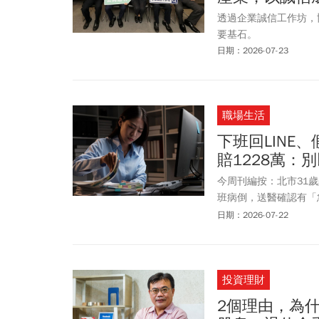
透過企業誠信工作坊，
要基石。
日期：2026-07-23
職場生活
下班回LINE
賠1228萬
今周刊編按：北市31
班病倒，送醫確認有「
1344萬3514元。
日期：2026-07-22
文、西班牙文、波蘭文
銷售規劃、外語口譯及
同等職務人員無異，從
投資理財
透過同事請羅休息，但
實際投入工作時間不能
2個理由，為什
過LINE交辦事項，