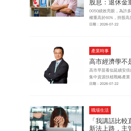
股息：退休金
前一個月確實累積97
公司卻未幫她減少工作
0050績效亮眼，為
權重高於60%，持股
日期：2026-07-22
產業時事
高市經濟學不
高市早苗看似延續安倍
集中資源扶植戰略產業
日期：2026-07-22
職場生活
「我講話比較
新法上路，主