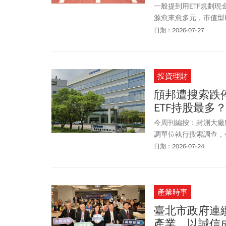
一般提到用ETF規劃現
源愈來愈多元，市值型E
如00922、00923
日期：2026-07-27
至還有近4季暴力配息
差。但高殖利率是否代表
債券ETF嗎？投資達
投資理財
頎邦遭搜索跌停鎖
ETF持股最多
今周刊編按：封測大廠頎
調單位執行搜索調查，
股價週五(7/24)開
日期：2026-07-24
倫」整理持有頎邦的台
台股增長(00981A)，
場下跌1.04至35.9 元
產業時事
元。
臺北市政府連
產業，以誠信