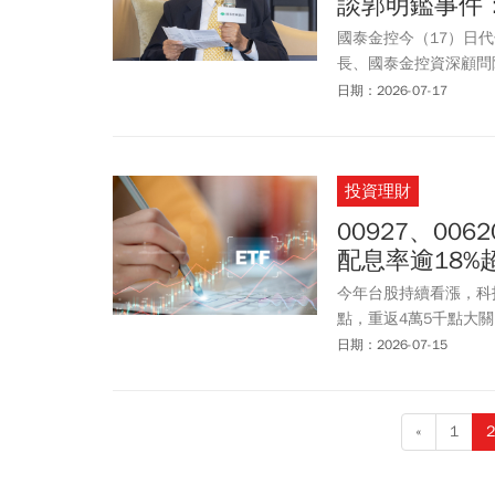
談郭明鑑事件
國泰金控今（17）日
長、國泰金控資深顧問
30年，曾擔任國泰金
日期：2026-07-17
問，未來將帶領國泰世
投資理財
00927、00
配息率逾18
今年台股持續看漲，科技型
點，重返4萬5千點大關
ETF 週四(7/16)將
日期：2026-07-15
台灣半導體(00892)
ETF之冠。ETF理
人可續抱台股科技高息E
«
1
2