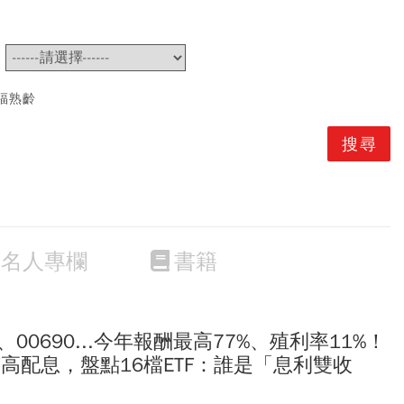
~
福熟齡
名人專欄
書籍
2、00690...今年報酬最高77%、殖利率11%！
有高配息，盤點16檔ETF：誰是「息利雙收