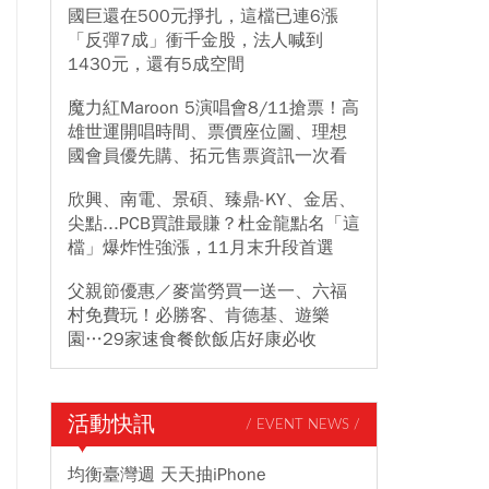
國巨還在500元掙扎，這檔已連6漲
「反彈7成」衝千金股，法人喊到
1430元，還有5成空間
魔力紅Maroon 5演唱會8/11搶票！高
雄世運開唱時間、票價座位圖、理想
國會員優先購、拓元售票資訊一次看
欣興、南電、景碩、臻鼎-KY、金居、
尖點...PCB買誰最賺？杜金龍點名「這
檔」爆炸性強漲，11月末升段首選
父親節優惠／麥當勞買一送一、六福
村免費玩！必勝客、肯德基、遊樂
園…29家速食餐飲飯店好康必收
活動快訊
/ EVENT NEWS /
均衡臺灣週 天天抽iPhone