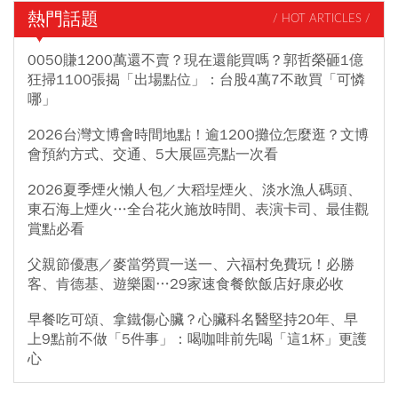
熱門話題
/ HOT ARTICLES /
0050賺1200萬還不賣？現在還能買嗎？郭哲榮砸1億
狂掃1100張揭「出場點位」：台股4萬7不敢買「可憐
哪」
2026台灣文博會時間地點！逾1200攤位怎麼逛？文博
會預約方式、交通、5大展區亮點一次看
2026夏季煙火懶人包／大稻埕煙火、淡水漁人碼頭、
東石海上煙火…全台花火施放時間、表演卡司、最佳觀
賞點必看
父親節優惠／麥當勞買一送一、六福村免費玩！必勝
客、肯德基、遊樂園…29家速食餐飲飯店好康必收
早餐吃可頌、拿鐵傷心臟？心臟科名醫堅持20年、早
上9點前不做「5件事」：喝咖啡前先喝「這1杯」更護
心