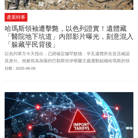
產業時事
哈瑪斯領袖遭擊斃，以色列證實！遺體藏
「醫院地下坑道」內部影片曝光，刻意混入
「躲藏平民背後」
以色列軍方今天指出，已經確定穆罕默德．辛瓦遺體所在並且確認
其身分。他被視為加薩的巴勒斯坦伊斯蘭主義運動組織哈瑪斯的領
導人，以方表示他於3週前命喪以軍空襲。
日期：2025-06-09