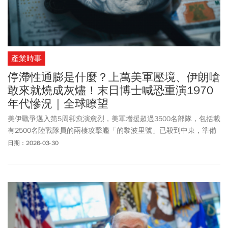
產業時事
停滯性通膨是什麼？上萬美軍壓境、伊朗嗆
敢來就燒成灰燼！末日博士喊恐重演1970
年代慘況｜全球瞭望
美伊戰爭邁入第5周卻愈演愈烈，美軍增援超過3500名部隊，包括載
有2500名陸戰隊員的兩棲攻擊艦「的黎波里號」已殺到中東，準備
對伊朗展開地面作戰。伊朗國會議長卡利巴夫痛批美國玩弄兩面手
日期：2026-03-30
法，嗆聲「等著讓美軍葬身火海」，另一方面葉門由伊朗扶持的胡
塞組織，首度對以色列發動攻擊。受此消息衝擊，國際油價勢必繼
續攀升，全球股市則動盪不已，加上物價推升，已讓全球經濟前景
蒙上陰影。