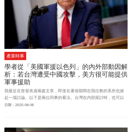
產業時事
學者從「美國軍援以色列」的內外部動因解
析：若台灣遭受中國攻擊，美方很可能提供
軍事援助
我最近在曾發表過兩篇文章，即使在暑假期間在我任教的系所也掀
起一場討論。以下是兩位同事的看法。台灣在內部探討時，也可以
參考美國學界的旁觀者角度。
日期：2025-08-06