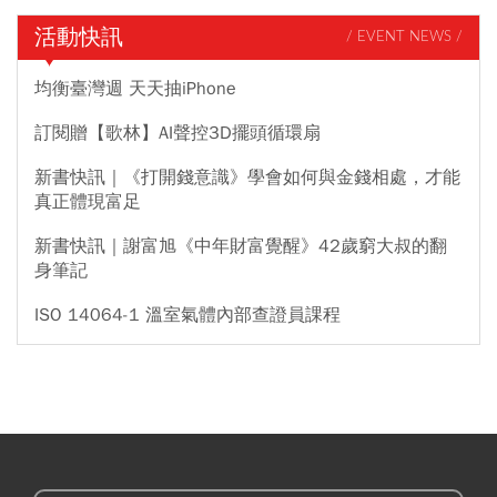
活動快訊
/ EVENT NEWS /
均衡臺灣週 天天抽iPhone
訂閱贈【歌林】AI聲控3D擺頭循環扇
新書快訊｜《打開錢意識》學會如何與金錢相處，才能
真正體現富足
新書快訊｜謝富旭《中年財富覺醒》42歲窮大叔的翻
身筆記
ISO 14064-1 溫室氣體內部查證員課程