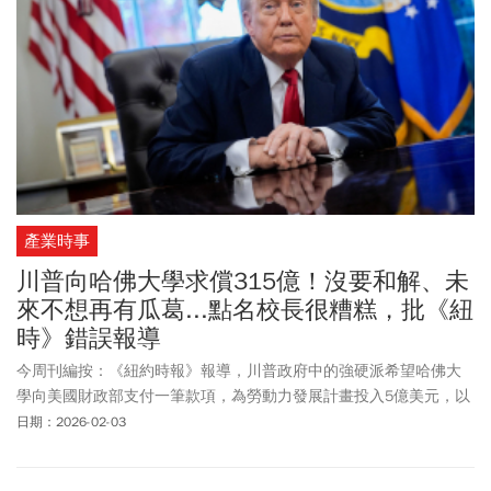
產業時事
川普向哈佛大學求償315億！沒要和解、未
來不想再有瓜葛...點名校長很糟糕，批《紐
時》錯誤報導
今周刊編按：《紐約時報》報導，川普政府中的強硬派希望哈佛大
學向美國財政部支付一筆款項，為勞動力發展計畫投入5億美元，以
此作為解決處理反猶太主義協議的一環，但校方擔心遭到自由派學
日期：2026-02-03
生和教職員的強烈反對，因此拒絕該提案。《紐約時報》指出，白
宮做出讓步的同時，正值川普支持率下滑之際，因為其針對移民的