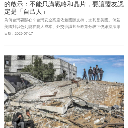
的啟示：不能只講戰略和晶片，要讓盟友認
定是「自己人」
為何台灣要關心？台灣安全高度依賴國際支持，尤其是美國。倘若
美國對以色列能在龐大成本、外交爭議甚至政策分歧下仍維持深厚
承諾，那麼：這種「不易鬆動的支持」究竟建立在什麼基礎上？若
日期：2025-07-17
答案超越軍事與利益、而觸及文化敘事與身分認同，台灣就必須思
考——我們如何被世界認識？我們能否像以色列一樣，在他國政治
文化中，佔據一個具有道德意義與情感連結的位置？這是本文探討
美以關係時，對台灣最直接、也最實際的啟示。