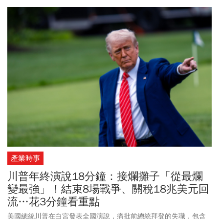
執法手段引發公憤，且聯邦幹員在明尼蘇達州槍殺兩名美國公民，
更令輿論沸騰。《紐約時報》稱，如果白宮與哈佛大學達成協議，
將使川普在任期最艱難的時刻取得一場勝利。沒想到消息一出，川
普就在社群媒體Truth Social發文，批評哈佛「散播大量無稽之
談」，並稱該校存在嚴重的反猶太主義傾向，「我們現在正尋求10
億美元（新台幣約315億）的賠償，且未來不想再與哈佛大學有任何
瓜葛。」此外，川普也生氣到再發一篇文章，斥責《紐約時報》報
導「完全錯誤」並要求更正，還說是假新聞，如同錯誤預測選舉結
果一樣，稱自己的民調支持率非常好。
產業時事
川普年終演說18分鐘：接爛攤子「從最爛
變最強」！結束8場戰爭、關稅18兆美元回
流…花3分鐘看重點
美國總統川普在白宮發表全國演說，痛批前總統拜登的失職，包含