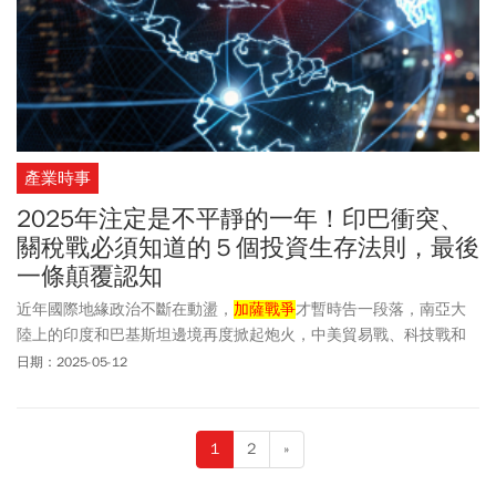
產業時事
2025年注定是不平靜的一年！印巴衝突、
關稅戰必須知道的５個投資生存法則，最後
一條顛覆認知
近年國際地緣政治不斷在動盪，
加薩戰爭
才暫時告一段落，南亞大
陸上的印度和巴基斯坦邊境再度掀起炮火，中美貿易戰、科技戰和
關稅戰則方興未艾。在當前環境下，投資人做好全面準備比精準預
日期：2025-05-12
測更為重要。
1
2
»