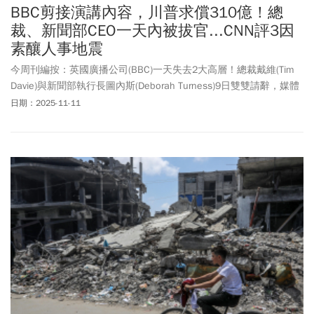
BBC剪接演講內容，川普求償310億！總
裁、新聞部CEO一天內被拔官...CNN評3因
素釀人事地震
今周刊編按：英國廣播公司(BBC)一天失去2大高層！總裁戴維(Tim
Davie)與新聞部執行長圖內斯(Deborah Turness)9日雙雙請辭，媒體
界形容「前所未見」。BBC時事紀錄片電視節目「廣角鏡」
日期：2025-11-11
（Panorama）爆出剪輯、拼接美國總統川普的2段談話，讓他的談
話看起來像是鼓動支持者前往國會，釀成2021年1月6日震驚全球的
國會暴動事件，BBC因此挨轟「假新聞」。不過，美國有線電視新
聞網（CNN）分析，儘管導火線是川普紀錄片剪輯爭議，但BBC長期
面臨高度對立的政治壓力，尤其是
加薩戰爭
報導幾乎天天引發爭
論，另外英國政府即將重審BBC牌照與經費的皇家特許狀（Royal
Charter），在層層壓力下最終引爆人事地震。川普法律團隊近日致
函BBC，指控其在紀錄片中以誤導性的剪輯方式誹謗川普，並要求
賠償10億美元（約合新台幣310億元）。