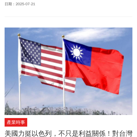
灣》節目中談到蔡英文，忍不住哽咽。他強調，她雖然是個大小
日期：2025-07-21
姐，卻用一個人的力量撐起全台灣，這是非常了不起的。在節目中
他邀請前外交部長李大維談美國總統川普對台關稅。李大維指出，
台灣有很多籌碼，從台積電到整個高科技產業鏈，一直到地緣政治
—台灣的第一島鏈的戰略位置，都是重要的籌碼。他認為，最重要
的是要找到能夠和川普通電話、見到他的面，將台灣的優勢講給他
聽。另外，川普要的是「對我忠誠」，「他認為是第一個要件，勝
過於所謂能力、學歷這些東西。」
產業時事
美國力挺以色列，不只是利益關係！對台灣