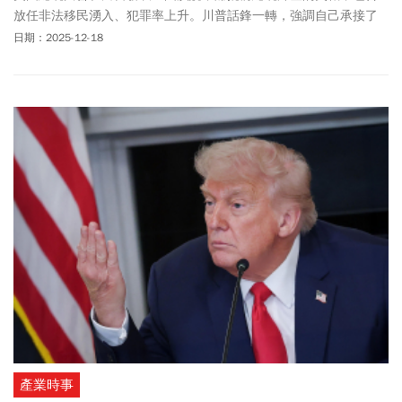
放任非法移民湧入、犯罪率上升。川普話鋒一轉，強調自己承接了
「爛攤子」後，讓美國達成前所未見的正面轉變，「從最糟變最
日期：2025-12-18
強」。18分鐘演講8大重點，從聯準會主席新任人選，到未來藥品、
電價議題，讓今周刊帶你3分鐘讀完。
產業時事