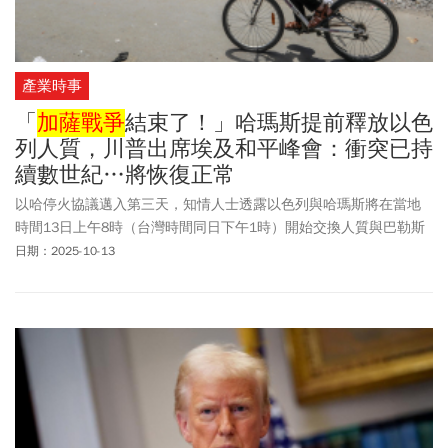
產業時事
「
加薩戰爭
結束了！」哈瑪斯提前釋放以色
列人質，川普出席埃及和平峰會：衝突已持
續數世紀…將恢復正常
以哈停火協議邁入第三天，知情人士透露以色列與哈瑪斯將在當地
時間13日上午8時（台灣時間同日下午1時）開始交換人質與巴勒斯
坦囚犯。美國總統川普啟程前往以色列前宣告「
加薩戰爭
結束
日期：2025-10-13
了」；與此同時，世界各國領袖也將齊聚埃及，參與和平峰會。