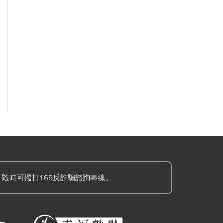
隨時可撥打165反詐騙諮詢專線。