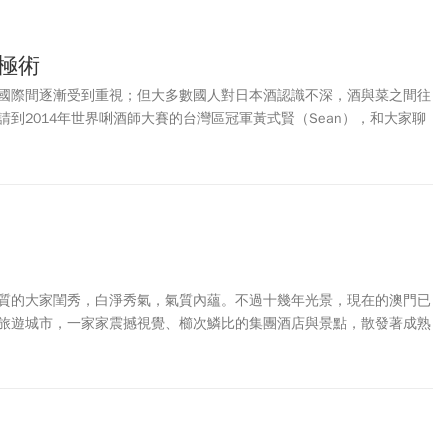
極術
國際間逐漸受到重視；但大多數國人對日本酒認識不深，酒與菜之間往
到2014年世界唎酒師大賽的台灣區冠軍黃式賢（Sean），和大家聊
找相稱的酒款。
質的大家閨秀，白淨秀氣，氣質內蘊。不過十幾年光景，現在的澳門已
旅遊城市，一家家震撼視覺、櫛次鱗比的集團酒店與景點，散發著成熟
人流連忘返。