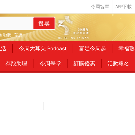
搜尋
金融股
存股
生活
今周大耳朵 Podcast
富足今周起
幸福熟
存股助理
今周學堂
訂購優惠
活動報名