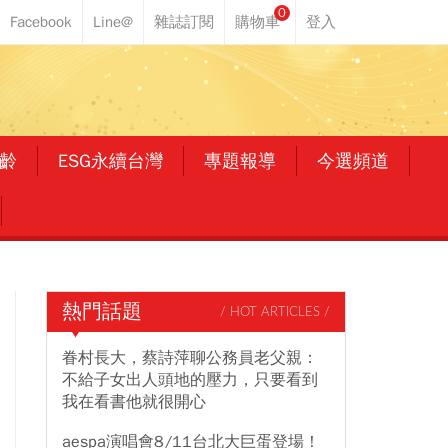
0
齡
ESG永續台灣
專題報導
今選頻道
熱門話題
/ HOT ARTICLES /
眷村長大，蔡詩萍聊公務員老父親：
不給子女出人頭地的壓力，只要看到
我在看書他就很開心
aespa演唱會8/11台北大巨蛋登場！