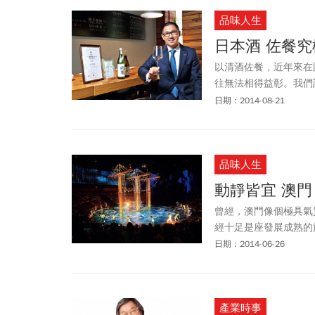
品味人生
日本酒 佐餐究
以清酒佐餐，近年來在
往無法相得益彰。我們請
聊如何由料理入手，尋
日期：2014-08-21
品味人生
動靜皆宜 澳門
曾經，澳門像個極具氣
經十足是座發展成熟的
貴婦的韻味與特色，讓
日期：2014-06-26
產業時事