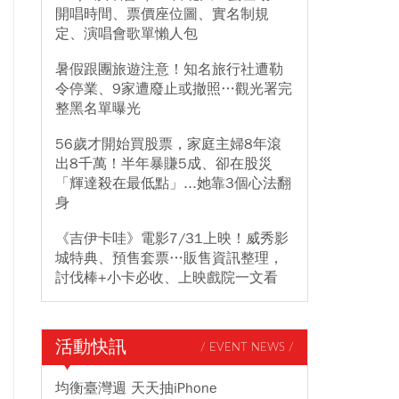
開唱時間、票價座位圖、實名制規
定、演唱會歌單懶人包
暑假跟團旅遊注意！知名旅行社遭勒
令停業、9家遭廢止或撤照…觀光署完
整黑名單曝光
56歲才開始買股票，家庭主婦8年滾
出8千萬！半年暴賺5成、卻在股災
「輝達殺在最低點」...她靠3個心法翻
身
《吉伊卡哇》電影7/31上映！威秀影
城特典、預售套票…販售資訊整理，
討伐棒+小卡必收、上映戲院一文看
活動快訊
/ EVENT NEWS /
均衡臺灣週 天天抽iPhone