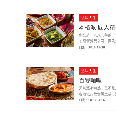
品味人生
本格派 匠人精
創立於一九八九年的「
初經營貿易公司，因為
茹素，坦都也供應素食
日期：2018-11-28
品味人生
百變咖哩
天氣逐漸轉熱，是不是
各地域的飲食風土後，
日期：2018-04-26