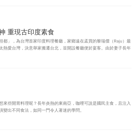
神 重現古印度素食
坦都」，為台灣首家印度料理餐廳，家鄉遠在孟買的黎瑞傑（Raju）最
太熱愛台灣，決意舉家搬遷台北，並開設餐廳便於宴客。由於妻子長年
餐點，獨門的傳統香料配方，讓駐台的印度官員和僑民都為之傾倒。
想來些開胃料理呢？長年炎熱的東南亞，咖哩可說是國民主食，且注入
演變出不同食法，如同一門令人著迷的學問。