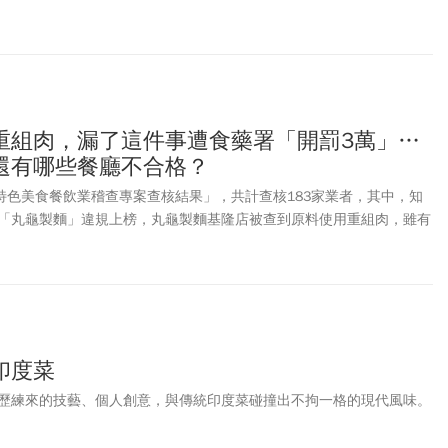
00個停車位，擁有台中最大的停車場。漢神購物廣場總面積達6.6萬坪，
牌，超過500家品牌，其中約150家為全台首家、台中獨家或特色旗艦
品牌正式開幕，開店率超過95%。南野雄介強調：「漢神購物廣場目標開
）營業額期望達70億元，以台中消費實力，明年期待有機會上看100
0億。」他並期許能將這裡扭轉成為像信義計劃區一樣的大台中核心商
重組肉，漏了這件事遭食藥署「開罰3萬」…
還有哪些餐廳不合格？
年特色美食餐飲業稽查專案查核結果」，共計查核183家業者，其中，知
「丸龜製麵」違規上榜，丸龜製麵基隆店被查到原料使用重組肉，雖有
違反標示規定，裁處3萬元；桃園「從心From the heart
使用美國牛肉，但未標示原產地，也遭開罰3萬元。
印度菜
歷練來的技藝、個人創意，與傳統印度菜碰撞出不拘一格的現代風味。