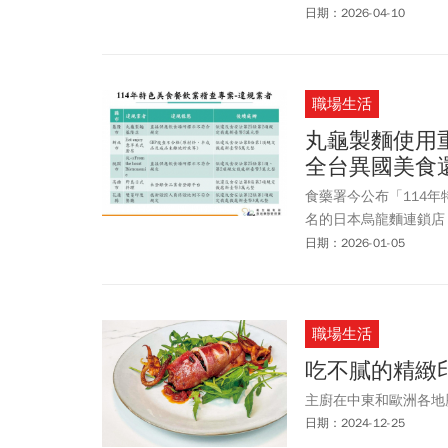
投資逾120億，逾66
日期：2026-04-10
攜手超過20多個國家品
店型，今天有470家
幕首年（今年未滿一年
職場生活
億，希望快速達到20
圈。
丸龜製麵使用
全台異國美食
食藥署今公布「114
名的日本烏龍麵連鎖店
標示重組肉，但漏了醒語，
日期：2026-01-05
Bistronomie」
職場生活
吃不膩的精緻
主廚在中東和歐洲各地
日期：2024-12-25