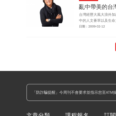
亂中帶美的台
台灣經歷大風大浪外加
中的人文薈萃以及生命
日期：2009-02-12
「防詐騙提醒」今周刊不會要求並指示您至ATM
文章分類
課程報名
訂