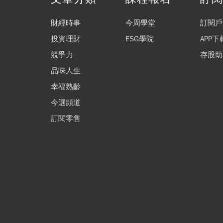
財經時事
今周學堂
訂閱戶
投資理財
ESG學院
APP下
競爭力
存股助
品味人生
幸福熟齡
今選頻道
訂閱零售