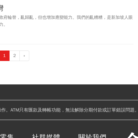
灣
政府輪替，亂歸亂，但也增加應變能力。我們的亂糟糟，是新加坡人眼
力。
1
2
»
操作。ATM只有匯款及轉帳功能，無法解除分期付款或訂單錯誤問題。
閱零售
社群媒體
關於我們