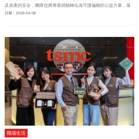
及資產的安全，團隊也將專業經驗轉化為守護偏鄉的公益力量，落
實防詐教育，從源頭築起第一道防線。
日期：2026-04-08
職場生活