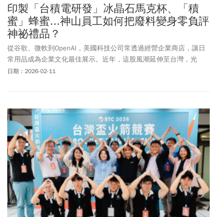
印製「台積電研發」冰晶石馬克杯、「積
蜜」蜂蜜...神山員工如何把廢料變身零負評
神祕禮品？
從谷歌、微軟到OpenAI，美國科技公司常透過經營企業商店，讓日
常用品成為企業文化最佳展示。近年，這股風潮延伸至台灣，光
寶、鴻海、台積電等科技大廠，都開始結合自身文化與定位，依循
日期：2026-02-11
不同發展脈絡，推出獨具特色的企業小物。