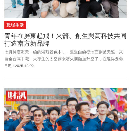
職場生活
青年在屏東起飛！火箭、創生與高科技共同
打造南方新品牌
七月仲夏海天一線的湛藍景色中，一道道白線從地面劃破天際，來
自全台高中職、大專生的太空夢乘著火箭熱血升空了，在遠得要命
的國境之南─屏東旭海科研火箭發射場第一屆台灣盃火箭競賽正式
日期：2025-12-02
展開，挾帶著青春的期盼吶喊，這是台灣史上首次、也是亞洲唯一
的火箭競賽，也宣告屏東正一步步朝著高科技產業多元發展的目標
邁進，國科會也在今年3月宣告第一個國家火箭發射場定案落腳在屏
東縣滿州鄉九棚村。