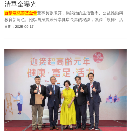
清單全曝光
台積電慈善基金會
董事長張淑芬，暢談她的生活哲學、公益推動與
教育新角色。她以自身實踐分享健康長壽的秘訣，強調「規律生活
與簡單飲食」是維持年輕活力的重要關鍵。
日期：2025-09-17