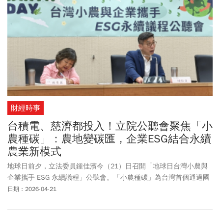
財經時事
台積電、慈濟都投入！立院公聽會聚焦「小
農種碳」：農地變碳匯，企業ESG結合永續
農業新模式
地球日前夕，立法委員鍾佳濱今（21）日召開「地球日台灣小農與
企業攜手 ESG 永續議程」公聽會。「小農種碳」為台灣首個通過國
際認證的土壤碳匯專案，除具備自然碳匯價值外，環境友善農產品
日期：2026-04-21
也可連結企業ESG，已成功吸引台積電、慈濟等單位參與。未來如何
透過政策誘因與市場機制並進，強化企業對於土壤碳匯、小農產品