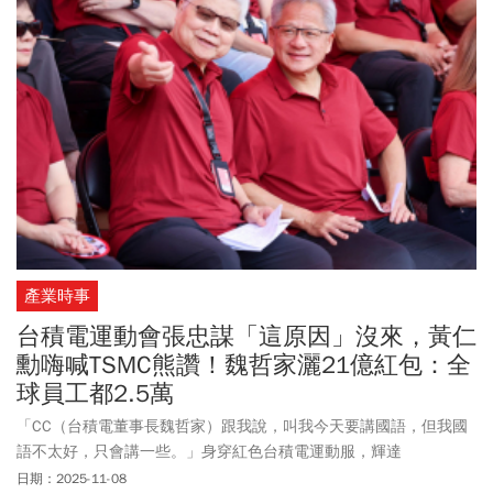
產業時事
台積電運動會張忠謀「這原因」沒來，黃仁
勳嗨喊TSMC熊讚！魏哲家灑21億紅包：全
球員工都2.5萬
「CC（台積電董事長魏哲家）跟我說，叫我今天要講國語，但我國
語不太好，只會講一些。」身穿紅色台積電運動服，輝達
（NVIDIA）執行長黃仁勳週六（11/8）站上台積電運動會主舞台，
日期：2025-11-08