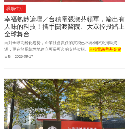
職場生活
幸福熟齡論壇／台積電張淑芬領軍，輸出有
人味的科技！攜手關渡醫院、大眾控投踏上
全球舞台
面對全球高齡化趨勢，企業社會責任的實踐已不再侷限於捐助資
源，更在於系統性地建立可長可久的支持架構。
台積電慈善基金會
董事長張淑芬週三（9/17）在由《今周刊》與《幸福熟齡》共同舉
日期：2025-09-17
辦的2025年幸福熟齡論壇上，分享
台積電慈善基金會
近年積極推動
的「企業×醫療×社區」三角公益模式。