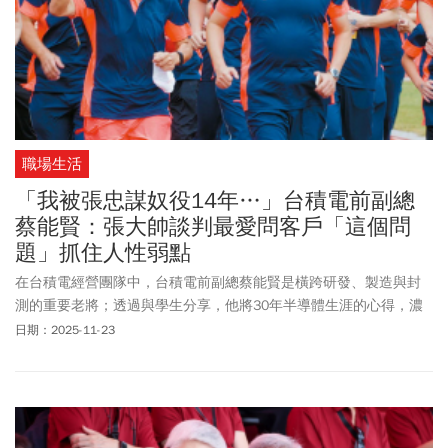
職場生活
「我被張忠謀奴役14年…」台積電前副總
蔡能賢：張大帥談判最愛問客戶「這個問
題」抓住人性弱點
在台積電經營團隊中，台積電前副總蔡能賢是橫跨研發、製造與封
測的重要老將；透過與學生分享，他將30年半導體生涯的心得，濃
縮成3堂精采的人生職場課。
日期：2025-11-23