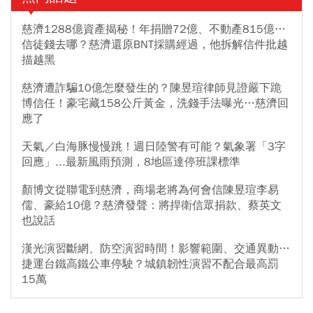
慈濟1288億資產揭秘！年捐贈72億、不動產815億…
信徒錢去哪？慈濟還原BNT採購經過，他拆解信件批越
描越黑
慈濟遭詐騙10億怎麼發生的？陳昱瑄律師見證嚴下跪
博信任！豪宅藏158公斤黃金，洗錢手法曝光…慈濟回
應了
天氣／白海豚慢慢跳！週日陸警有可能？氣象署「3字
回應」...最新風雨預測，8地區達停班課標準
顏博文從聯電到慈濟，商場老將為何會信陳昱瑄李易
儒、豪給10億？慈濟發聲：將捍衛信眾捐款、蔡英文
也說話
漢光演習斷網、防空演習時間！影響範圍、交通異動…
捷運台鐵高鐵公車停駛？城鎮韌性演習不配合最高罰
15萬