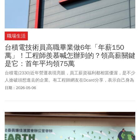
職場生活
台積電技術員高職畢業做6年「年薪150
萬」！工程師羨慕喊怎辦到的？領高薪關鍵
是它：首年平均領75萬
台積電(2330)近年營運表現亮眼，員工薪資福利都相當優渥，是不少
人搶破頭想進去的企業。有工程師網友在Dcard分享，表示自己身為
31職等員工，領薪水之後面對繳稅金額「差點哭出來」，意外得知1
日期：2026-05-06
名年資6年的女性技術員，所得已經來到150萬。這名工程師指出，
這位女性技術員學歷為高職，不僅年紀比他小，收入表現「比我認
識的設備商還高薪」，讓他直呼「真的猛」。至於進入台積電的薪
資福利水準如何？台積電人才開發暨招募處處長莊秀華過去曾以
「直接人員技術員」來舉例，若是無經驗的新進技術員，剛進去的
第一年，薪資加獎金有超過70萬元年薪，若有經驗者則將依照經歷
往上加。