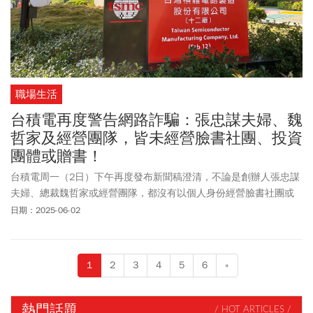
職場生活
台積電再度警告網路詐騙：張忠謀夫婦、魏
哲家及經營團隊，皆未經營臉書社團、投資
團體或贈書！
台積電周一（2日）下午再度發布新聞稿澄清，不論是創辦人張忠謀
夫婦、總裁魏哲家或經營團隊，都沒有以個人身份經營臉書社團或
投資團體，也沒有在社群平台舉行贈書活動，希望外界不要上當。
日期：2025-06-02
1
2
3
4
5
6
»
熱門話題
/ HOT ARTICLES /