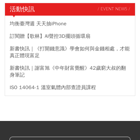
活動快訊
/ EVENT NEWS /
均衡臺灣週 天天抽iPhone
訂閱贈【歌林】AI聲控3D擺頭循環扇
新書快訊｜《打開錢意識》學會如何與金錢相處，才能
真正體現富足
新書快訊｜謝富旭《中年財富覺醒》42歲窮大叔的翻
身筆記
ISO 14064-1 溫室氣體內部查證員課程