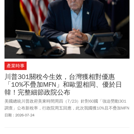
獸宇樹IPO 美中科技戰因此空大？
產業時事
川普301關稅今生效，台灣獲相對優惠
「10%不疊加MFN」和歐盟相同、優於日
韓！完整細節政院公布
美國總統川普政府美東時間周四（7/23）針對60國「強迫勞動301
調查」公布新稅率，行政院周五回應，此次我國獲10%且不疊加MFN
相對優惠待遇，將持續爭取我國家及產業最佳利益。行政院解釋，
日期：2026-07-24
這意指我國目前產品如果關稅低於10%，則301加徵關稅僅補足至
MFN與301關稅合計10%；如目前MFN關稅已達10%或10%以上，則