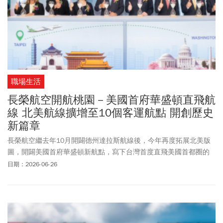
取法律途徑以正視聽」。行政院早前公布調查報告，副秘書長李國
興說明指出，該院於3月27日展開行政調查，分兩階段、歷時3個
月，合計訪談31人、彙整12項指控逐一審認，並於6月26日公布結
果。行政院報告指出，楊珍妮對顏慧欣及其他同仁「持續否定、打
斷發言」，逾越職務合理範圍，有2項職場霸凌成立，其餘10項因查
無實據或不構成霸凌不成立。楊珍妮當天透過經貿辦發布六點聲明
反擊表示，調查報告係基於少數人士片面之詞、欠缺正當程序，她
職場生活
從未在OTN或公開場合對顏慧欣給予負面評價，調查委員僅聽信另有
圖謀人士片面說詞即認定霸凌成立，對她並不公允。楊珍妮更指
長榮航空開航桃園－美國首府華盛頓直飛航
出，曾有人提醒特定人士在背後操作、不斷向媒體放話，但她認為
線 北美航線擴增至10個客運航點 開創歷史
應保護顏慧欣而未予理會，如今卻被冠上「霸凌」罪名，讓她痛心
新篇章
不已，盼能透過合法、合理程序進一步調查，公開事實真相。李慧
芝周一則是說明，7月1日起停止楊珍妮政務委員職務，經貿辦目前
長榮航空繼去年10月開闢德州達拉斯航線後，今年再度拓展北美版
運作，由兩位副總談判代表及執行秘書處理日常業務，
台美經貿
工
圖，開闢美國首府華盛頓新航點，寫下台灣首度直飛美國首都圈的
作小組仍由副院長鄭麗君召集並主持相關會議，持續推動
台美經貿
歷史新篇章。為慶祝華盛頓首航，今(26)日長榮航空林寶水董事長邀
日期：2026-06-26
合作與各項談判工作。
請民航局何淑萍局長、美國在台協會（AIT）谷立言處長及桃園機場
公司楊偉甫董事長，以及特別從華盛頓遠道而來的華盛頓機場管理
局Ms. Chryssa Westerlund執行副總兼首席營收長及華盛頓特區旅遊
局Mrs. Theresa Belpulsi資深副總共同主持首航儀式，與現場的貴賓
及首航旅客共同見證這歷史性的一刻。自此長榮航空北美客運航線