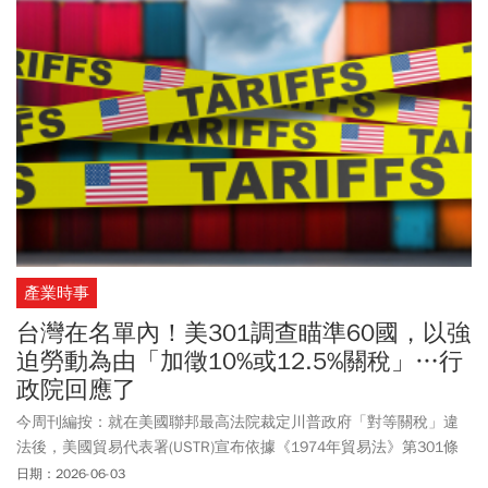
正式擴增為10個航點，不僅是國籍航空之冠，更穩居北美航線霸主
地位。
產業時事
台灣在名單內！美301調查瞄準60國，以強
迫勞動為由「加徵10%或12.5%關稅」…行
政院回應了
今周刊編按：就在美國聯邦最高法院裁定川普政府「對等關稅」違
法後，美國貿易代表署(USTR)宣布依據《1974年貿易法》第301條
展開的強迫勞動調查建議方案，擬對包括台灣在內約60個貿易夥伴
日期：2026-06-03