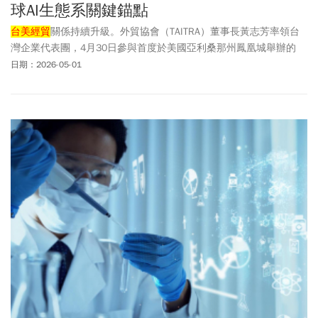
球AI生態系關鍵錨點
台美經貿
關係持續升級。外貿協會（TAITRA）董事長黃志芳率領台
灣企業代表團，4月30日參與首度於美國亞利桑那州鳳凰城舉辦的
「亞利桑那人工智慧及半導體全球論壇」。黃志芳指出，人工智慧
日期：2026-05-01
（AI）的加速發展，必須建立在堅實的半導體基礎建設，及高度互信
夥伴關係之上，而亞利桑那州憑藉其前瞻性的產業政策與完善的人
才培育體系，已成為全球 AI生態系中不可或缺的關鍵錨點。