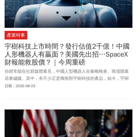
產業時事
宇樹科技上市時間？發行估值2千億！中國
人形機器人有贏面？美國先出招…SpaceX
財報能救股價？｜今周重磅
你經常能在社群媒體看見，中國人型機器人在春晚晚會、商場開幕
花拳繡腿。其中，有不少正是獨角獸宇樹科技的產品，如今，宇樹
科技將首次公開發行股票並於科創版上市，於本周三(8/5)初步詢
日期：2026-08-03
價、下周一(8/10)啟動股票申購，或許人型機器人出現在你我周遭的
未來場景，已愈來愈近。同時，美中兩強的科技博弈，才正要開
始。SpaceX今年6月IPO後，股價宛如雲霄飛車，先是衝破200美元
大關，後又跌破承銷價，如今股價死守百美元關卡。本周SpaceX將
交首份財報，是否能挽回投資人信心，值得關注。1、7月海關進出
口拚33紅！ 對美順差今年破2千億美元，川普會不開心？2、
SpaceX上市後首份財報出爐 能挽投資人信心？3、中國機器人獨角