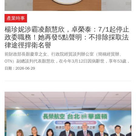
產業時事
楊珍妮涉霸凌顏慧欣，卓榮泰：7/1起停止
政委職務！她再發5點聲明：不排除採取法
律途徑捍衛名譽
前財政部長顏慶章之女、行政院經貿談判辦公室（簡稱經貿辦、
OTN）副總談判代表顏慧欣，在今年3月12日因病辭世，享年53歲，
後續傳出行政院政委、總談判代表楊珍妮涉職場霸凌。行政院上周
日期：2026-06-29
五（6/26）公布調查報告認定楊珍妮有2項職場霸凌成立，行政院發
言人李慧芝周一（6/29）說明，行政院依「公務人員執行職務安全
及衛生防護辦法」組成調查小組完成調查報告後，依據相關辦法，
卓揆決定7月1日起停止楊珍妮政務委員之職務。楊珍妮晚間再次發
出聲明指出，針對過去三個月來，部分媒體出現未審先判、排山倒
海的負面報導，指控推動 CPTPP 不力、缺乏計畫且無進展，甚至有
排擠、給予下馬威等行為等。「調查報告已明確指出前述指控皆無
具體事證不成立，足證此等言論均屬虛構，係由特定有心人士刻意
營造對本人不公平的輿論氛圍，對於傳遞此等訊息之人，不排除採