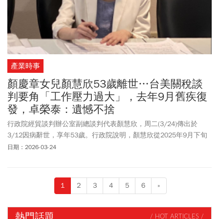
產業時事
顏慶章女兒顏慧欣53歲離世…台美關稅談
判要角「工作壓力過大」，去年9月舊疾復
發，卓榮泰：遺憾不捨
行政院經貿談判辦公室副總談判代表顏慧欣，周二(3/24)傳出於
3/12因病辭世，享年53歲。行政院說明，顏慧欣從2025年9月下旬
因身體健康因素請假，並於今年3月初向行政院長卓榮泰請辭，卓揆
日期：2026-03-24
雖惜才，但仍希望顏妥善治療，勉予准辭。行政院前政委、前總談
判代表鄧振中對此不幸消息，表達感到非常震驚、遺憾。鄧振中也
向《今周刊》表示，顏慧欣之父顏慶章大使是台灣首任駐WTO大
1
2
3
4
5
6
»
使，父女兩人都是台灣在國際經貿領域極為難得的人才，對於顏慧
欣辭世的消息，他坦言感到相當震驚，直言此事令人深感遺憾。
熱門話題
/ HOT ARTICLES /