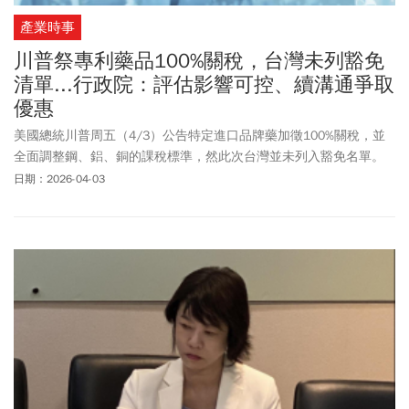
產業時事
川普祭專利藥品100%關稅，台灣未列豁免
清單...行政院：評估影響可控、續溝通爭取
優惠
美國總統川普周五（4/3）公告特定進口品牌藥加徵100%關稅，並
全面調整鋼、鋁、銅的課稅標準，然此次台灣並未列入豁免名單。
行政院
台美經貿
工作小組周五說明，此命令是對進口的專利藥品及
日期：2026-04-03
其原料課徵100%關稅，但對與美國政府簽訂回流生產或最惠國藥價
協議的企業，給予暫時性更優惠稅率。
台美經貿
工作小組指出，據
統計，我國出口學名藥在2024年金額為新台幣84.72億元，占整體輸
美製劑外銷產值86.5%，此部分屬暫時豁免範籌。
台美經貿
工作小組
也強調，且罕見疾病用藥及疫苗部分，初步分析並無國產藥外銷美
國之情形，整體評估對我國藥品產業之影響可控，政府將持續與業
者密切合作，共同因應。