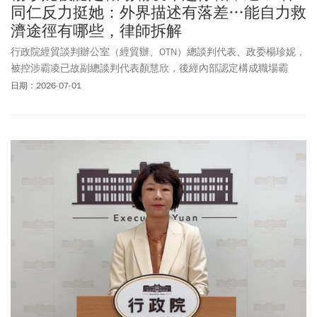
同仁反力挺她：外界描述有落差…能自力救
濟途徑有哪些，律師拆解
行政院經貿談判辦公室（經貿辦、OTN）總談判代表、政委楊珍妮，
被控涉霸凌已故副總談判代表顏慧欣，後經內部認定構成職場霸
凌，行政院長卓榮泰拍板自7月1日起「停止職務」（停職）。總統
日期：2026-07-01
府7/1正式發布總統令，公告「楊珍妮已予免職」，當日生效。楊珍
妮後續兩度發表聲明反擊，表示不排除採取法律途徑；同時，有逾
30位經貿辦同仁在周二（6/30）連署聲明力挺，直言外界描述與他
們的親身感受有相當落差。然「政務官」是否適用「停職」概念？
本全律師事務所所長詹順貴向《今周刊》分析，關鍵在楊珍妮當年
拔擢為政委時，是否已先辦理退休，這將決定楊能否循《公務人員
保障法》尋求救濟。行政院人事行政總處副人事長張秋元周四
（7/2）說明，公務員如辦理退休後再任政府職務，就會停領退休
金，而楊珍妮之前為常任公務員，在經濟部時已完成退休程序。張
秋元說，因此，當楊珍妮回行政院當政委時即停領退休金，「依法
不會領兩份」。他接著說，此次楊離開政委工作後，依法可和原機
關申請恢復原退休金請領。面對《今周刊》詢問聲明一事，楊珍妮
語氣略顯疲憊，僅簡短回應「謝謝關心，最近比較忙碌」，並表示
關於經貿辦同仁的聲明，她也是從媒體報導才得知。