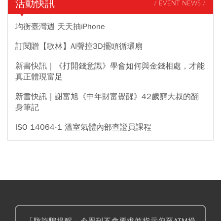
活動快訊
/ EVENT NEWS /
均衡臺灣週 天天抽iPhone
訂閱贈【歌林】AI聲控3D擺頭循環扇
新書快訊｜《打開錢意識》學會如何與金錢相處，才能
真正體現富足
新書快訊｜謝富旭《中年財富覺醒》42歲窮大叔的翻
身筆記
ISO 14064-1 溫室氣體內部查證員課程
「防詐騙提醒」今周刊不會要求並指示您至ATM操