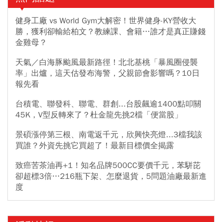
健身工廠 vs World Gym大解密！世界健身-KY營收大
勝，獲利卻輸給柏文？教練課、會籍…誰才是真正賺錢
金雞母？
天氣／白海豚颱風最新路徑！北北基桃「暴風圈侵襲
率」出爐，這天估發布海警，父親節會影響嗎？10日
報先看
台積電、聯發科、聯電、群創...台股飆逾1400點叩關
45K，V型反轉來了？杜金龍先挑2檔「便當股」
景碩漲停第三根、南電返千元，欣興快亮燈...3檔我該
買誰？外資先挑它買超了！最新目標價全揭露
致癌苦茶油再+1！知名品牌500CC要價千元，苯駢芘
卻超標3倍…216瓶下架、怎麼退貨，5問題油廠最新進
度