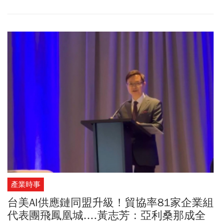
的進口商品課徵至少10%關稅。其中，加拿大、厄瓜多、歐盟、印
尼、墨西哥、巴基斯坦、阿根廷、孟加拉、柬埔寨、薩爾瓦多、瓜
地馬拉、馬來西亞、台灣和英國的進口商品加徵10%的關稅，該關稅
與強迫勞動調查有關。而中國、印度、日本、南韓、巴西和瑞士等
主要經濟體，則面臨更高達12.5％的稅率。對此，對此，行政院
台
美經貿
工作小組表示，台美之間持續緊密聯繫，溝通都朝正面發
展，美方此次公告為301調查程序之一，最終稅率尚未定案；我方預
判美方後續還有其他程序，可能都屬置換法律基礎為301條款的過
程，仍並非最終結果；我方期待也有信心，7月底前的最終結果將會
充分反映台美之間既有的談判成果，取得逆差國之中相對優惠待
遇，全力鞏固我國國家利益與產業利益。
台美經貿
工作小組強調，
我方與美方持續保持緊密聯繫，我方也是已與美方完成協議的國
家，為維護ART爭取的最佳待遇與相對優勢，我方將持續與美方密切
溝通，全力鞏固我國國家利益及產業利益。
產業時事
台美AI供應鏈同盟升級！貿協率81家企業組
代表團飛鳳凰城....黃志芳：亞利桑那成全