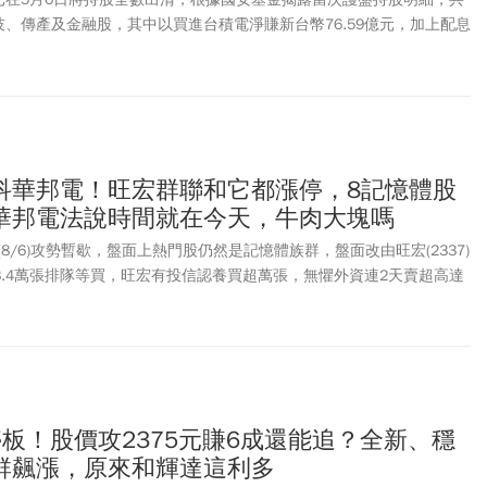
技、傳產及金融股，其中以買進台積電淨賺新台幣76.59億元，加上配息
，占總計淨利77%。
科華邦電！旺宏群聯和它都漲停，8記憶體股
華邦電法說時間就在今天，牛肉大塊嗎
(8/6)攻勢暫歇，盤面上熱門股仍然是記憶體族群，盤面改由旺宏(2337)
3.4萬張排隊等買，旺宏有投信認養買超萬張，無懼外資連2天賣超高達
299)也發威，2025元鎖住漲停，主要是執行長潘健成以實際行動力挺自家
，今年以來透過承鑠投資，砸超過上億元累計加碼群聯100張。至於本波
44)周四下午3點將舉辦法說會，在連日漲停後觀望氣氛濃厚、在平盤上
、宣布大幅擴產的南亞科(2408)，則是維持小漲逾3%格局。大陸深圳
RAM報價更勁揚14%，出現今年以來罕見的急漲行情，外界多認為，南亞
)、創見(2451)、十銓(4967)、宇瞻(8271)等後市不看淡，反映在股價
板！股價攻2375元賺6成還能追？全新、穩
迎逾半根停板，創見漲逾3%，十銓逾4.5%，宇瞻更是觸及漲停價
群飆漲，原來和輝達這利多