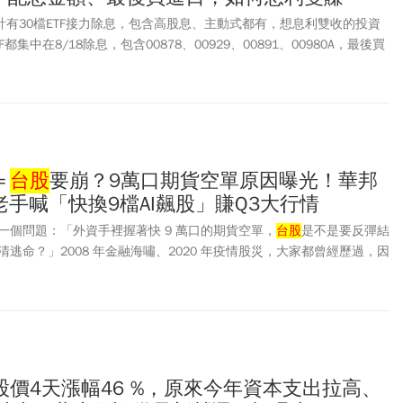
統計有30檔ETF接力除息，包含高股息、主動式都有，想息利雙收的投資
集中在8/18除息，包含00878、00929、00891、00980A，最後買
理財達人表示，8月除息的
台股
ETF中，以00891預估年化配息率18.39%最
0982A為第5次配息，預估每股配發金額0.64元，預估年化配息率近
主動式
台股
ETF新高紀錄。投資人該如何選擇半導體ETF、科技ETF標的？
＝
台股
要崩？9萬口期貨空單原因曝光！華邦
.老手喊「快換9檔AI飆股」賺Q3大行情
一個問題：「外資手裡握著快 9 萬口的期貨空單，
台股
是不是要反彈結
逃命？」2008 年金融海嘯、2020 年疫情股災，大家都曾經歷過，因
創高」，很多人第一個反應就是：「是不是該先跑？」
8)股價4天漲幅46 %，原來今年資本支出拉高、