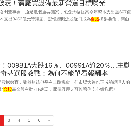
倍破表！蓋廠買設備最新營運目標曝光
8/5)召開董事會，通過數個重要議案，包含大幅提高今年資本支出至697億
本支出3466億元等議案。記憶體概念股近日成為
台股
撐盤要角，南亞
最低點322元，連拉3根漲停後，週三最高來到470.5元，短短4天漲幅高達
，7月營收更是開出亮眼成績，單月營收較去年暴增7倍。如今，南亞科再
讓投資人更期待後續營運表現。
00981A大跌16％、00991A逾20％...主動
？林奇芬選股教戰：為何不能單看報酬率
場震撼教育，雖然短線似乎有止跌機會，但市場大跌也正考驗經理人的
動
台股
基金與主動ETF表現，哪個經理人可以讓你安心續抱呢?
3
4
5
6
»