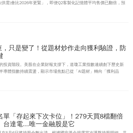
年(供需)會比2026年更緊」，即便Q2客製化記憶體平均售價已翻倍，預
此外，華邦電也預告，已準備啟動高雄廠Module B的擴產計畫。陳沛
A產能最高僅24000片，已經塞得滿滿。Module B規劃2027年1月開始動
Q1開始裝機，並分兩階段進行，預期Module B最大產能達5萬片。在週
第4根漲停，週四市場焦點全放在法說會暫持觀望，終場股價小漲2元或
元作收，有外資推估，華邦電今、明兩年EPS分別為28.49與60.03元，未來
在360元。
結束，只是變了！從題材炒作走向獲利驗證，防
鍵
的投資階段。美股在企業財報支撐下，道瓊工業指數連續創下歷史新
半導體指數持續震盪，顯示市場焦點已從「AI題材」轉向「獲利品
球科技產業成長的核心動能，但高估值企業若無法證明龐大資本支出能有
，股價便容易出現劇烈波動與修正。
名單「存起來下次卡位」！279天買8檔翻倍
台達電...唯一金融股是它
已在5月6日將持股全數出清，根據國安基金揭露當次護盤持股明細，共