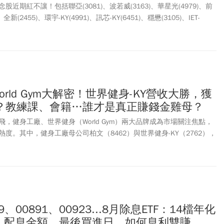
近期紅不讓！包括聯亞(3081)、波若威(3163)、華星光(4979)、前
、全新(2455)、環宇-KY(4991)、訊芯-KY(6451)、穩懋(3105)、IET-
個股，週三(8/5)亮燈漲停直到收盤。其中，聯亞周四(8/6)繼續拉出第5根漲
元，不僅重返2千元大關，更成功收復半年線，從本波低點1485元短短5
根漲停後周四維持小漲，最高來到757元；華星光連3日亮燈後，今跌逾
前光通訊概念股大多都強勢鎖漲停，持有者可以續抱，空手者短線先不
，現在追買風險太大。
World Gym大解密！世界健身-KY營收大勝，獲
？教練課、會籍…誰才是真正賺錢金雞母？
，健身工廠、世界健身（World Gym）兩大品牌成為市場關注焦點，
度。其中，健身工廠母公司柏文（8462）與世界健身-KY（2762），
的兩大健身企業，但兩家公司採取截然不同的經營模式，也走出完全不
KY（2762）旗下世界健身（World Gym）據點數超過百家，憑藉品
營收規模長期領先；柏文（8462）則靠健身工廠自營展店、多元運動
單店效益與獲利能力。值得注意的是，雖然世界健身-KY營收規模較
成長率、毛利率與營業利益率上，卻全面勝出。究竟健身工廠與世界健
）誰更具投資價值？本文將從營收結構、商業模式、展店策略與估值比較，深
29、00891、00923...8月除息ETF：14檔年化
牌的競爭版圖。
%！配息金額、最後買進日，如何息利雙賺