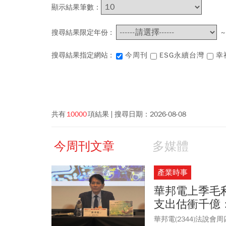
顯示結果筆數：
搜尋結果限定年份 :
搜尋結果指定網站 :
今周刊
ESG永續台灣
幸
共有
10000
項結果
搜尋日期：
2026-08-08
今周刊文章
多媒體
產業時事
華邦電上季毛
支出估衝千億
華邦電(2344)法說