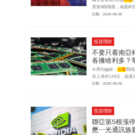
買進8檔個股，涵蓋科
達77.72億元獲利最多
日期：2026-08-06
投資理財
不要只看南亞
各擁啥利多？
今周刊編按：
台股
周四
攻上漲停129元，超過
3.9萬張。而群聯(8
日期：2026-08-06
公司，7月加碼40張
漲勢超強的華邦電(23
下游走，而週三業績報喜
投資理財
華強北市場最新1周D
科、華邦電、威剛(3260
聯亞第5根漲停
上，威剛周四上漲6%喜
懋…光通訊族
249.5元。