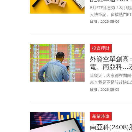
8月ETF除息秀！8月
人快筆記。多檔熱門ETF都
進日落在8/17。ETF
日期：2026-08-06
高；而主動式ETF、0
12.52%，寫下季配型
投資理財
外資空單創高
電、南亞科..
這幾天，大家都在問同
束？我是不是該趕快出清
此只要看到「外資空單
日期：2026-08-05
產業時事
南亞科(240