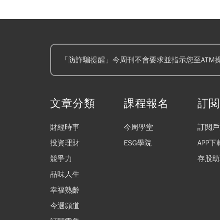
「防詐騙提醒」今周刊不會要求並指示您至ATM
文章分類
課程報名
訂
財經時事
今周學堂
訂閱戶
投資理財
ESG學院
APP下
競爭力
存股助
品味人生
幸福熟齡
今選頻道