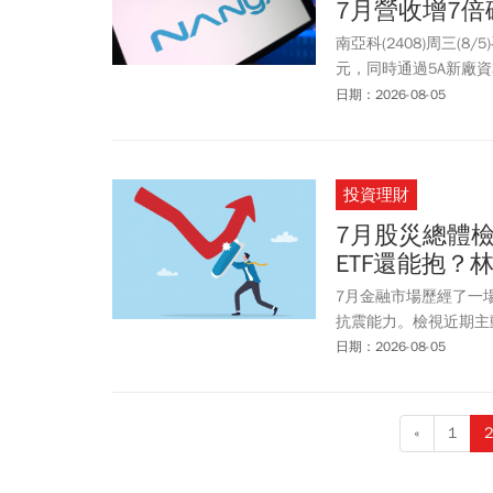
7月營收增7
南亞科(2408)周三(
元，同時通過5A新廠資
科(2408)從7/30
日期：2026-08-05
46%。股價驚人反彈
大手筆提高資本支出，
投資理財
7月股災總體檢！
ETF還能抱
7月金融市場歷經了一
抗震能力。檢視近期主
日期：2026-08-05
«
1
2