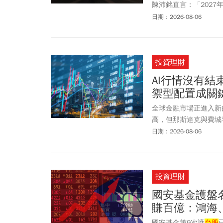
陳沛銘直言：「2027
期Q3仍能有相當漲幅。
日期：2026-08-06
銘指出，目前Module 
工，希望能在2029年
三盤中華邦電一度衝出
投資理財
1.18%，以184.5
12個月合理股價，應落
AI行情沒有
禦型配置成關
全球金融市場正進入新
高，但那斯達克與費城
質」。AI仍是推動全
日期：2026-08-06
效轉化為現金流與獲利
投資理財
國安基金護盤
賺百億：鴻海、
國安基金第9次護
台股