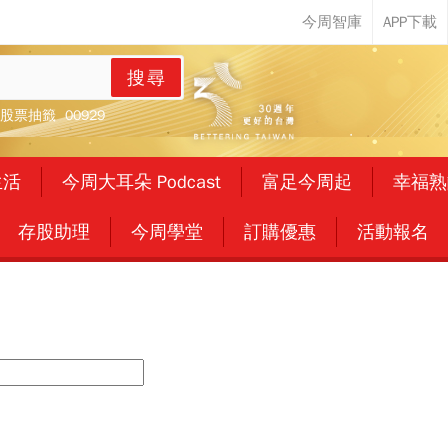
搜尋
股票抽籤
00929
生活
今周大耳朵 Podcast
富足今周起
幸福熟
存股助理
今周學堂
訂購優惠
活動報名