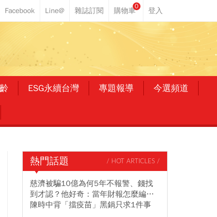
0
齡
ESG永續台灣
專題報導
今選頻道
熱門話題
/ HOT ARTICLES /
慈濟被騙10億為何5年不報警、錢找
到才認？他好奇：當年財報怎麼編…
陳時中背「擋疫苗」黑鍋只求1件事