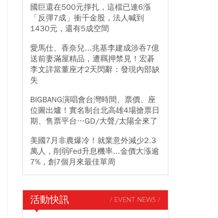
國巨還在500元掙扎，這檔已連6漲
「反彈7成」衝千金股，法人喊到
1430元，還有5成空間
愛馬仕、香奈兒...兆基李建成涉吞7億
送前妻滿屋精品，遭羈押禁見！宏碁
李文詳當董座才2天閃辭：發現內部缺
失
BIGBANG演唱會台灣時間、票價、座
位圖出爐！實名制台北高雄4場搶票日
期、售票平台…GD/大聲/太陽全來了
美國7月非農爆冷！就業意外減少2.3
萬人，削弱Fed升息機率...金價大漲逾
7%，創7個月來最佳單周
活動快訊
/ EVENT NEWS /