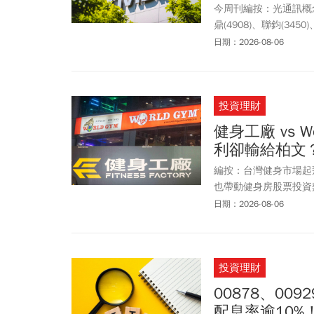
今周刊編按：光通訊概念股
鼎(4908)、聯鈞(3450)
KY(4971)等10檔
日期：2026-08-06
停，鎖住漲停板2375
天大賺6成；波若威4
2%。分析師認為，目
投資理財
要追買，畢竟漲幅已高
健身工廠 vs 
利卻輸給柏文
編按：台灣健身市場起飛
也帶動健身房股票投資熱
是
台股
市場最具代表性
日期：2026-08-06
同的獲利曲線。世界健身-
牌知名度與加盟布局，
服務與會員經營，提高
投資理財
大，但柏文近年在營收
身（World Gym
00878、009
入拆解台灣兩大健身品
配息率逾10