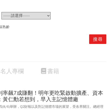
~
福熟齡
名人專欄
書籍
利率飆7成賺翻！明年更吃緊啟動擴產、資本
：黃仁勳若想到，早入主記憶體廠
會周四(8/6)舉辦，Q2財報以及對記憶體市場的展望，受各界關注。總經理