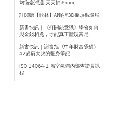
均衡臺灣週 天天抽iPhone
訂閱贈【歌林】AI聲控3D擺頭循環扇
新書快訊｜《打開錢意識》學會如何
與金錢相處，才能真正體現富足
新書快訊｜謝富旭《中年財富覺醒》
42歲窮大叔的翻身筆記
ISO 14064-1 溫室氣體內部查證員課
程