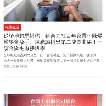
職場生活
從極地超馬搭檔、到合力扛百年家業…陳焜
耀學會放手、陳彥誠拼出第二成長曲線！一
窺合隆毛廠接班學
全球羽絨市占約六分之一的「合隆毛廠」父子檔陳焜耀、陳彥誠，
兩人一起挑戰過沙漠、極地等超馬賽事，更一同扛起家中逾百年歷
史的龐大家業。他們長得不像、個性也不同，卻在碰撞中學會陪伴
日期：2026-08-05
彼此前進的方法。