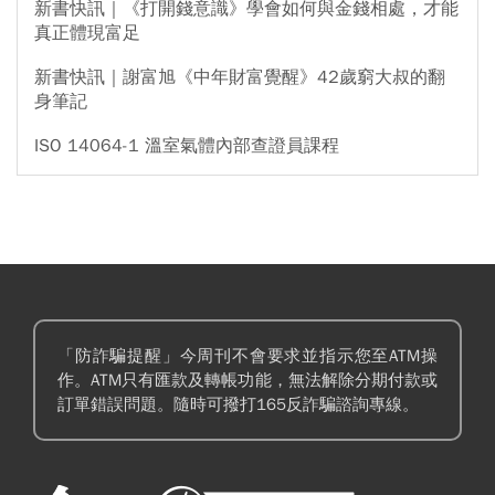
新書快訊｜《打開錢意識》學會如何與金錢相處，才能
真正體現富足
新書快訊｜謝富旭《中年財富覺醒》42歲窮大叔的翻
身筆記
ISO 14064-1 溫室氣體內部查證員課程
「防詐騙提醒」今周刊不會要求並指示您至ATM操
作。ATM只有匯款及轉帳功能，無法解除分期付款或
訂單錯誤問題。隨時可撥打165反詐騙諮詢專線。