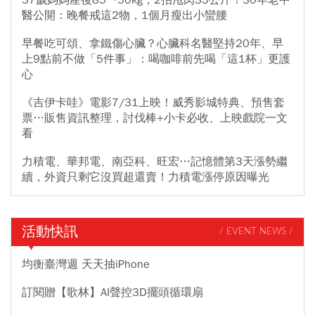
醫公開：晚餐戒這2物，1個月瘦出小蠻腰
早餐吃可頌、拿鐵傷心臟？心臟科名醫堅持20年、早
上9點前不做「5件事」：喝咖啡前先喝「這1杯」更護
心
《吉伊卡哇》電影7/31上映！威秀影城特典、預售套
票…販售資訊整理，討伐棒+小卡必收、上映戲院一文
看
力積電、華邦電、南亞科、旺宏…記憶體第3天漲勢繼
續，外資只剩它沒買超還賣！力積電漲停原因曝光
活動快訊
/ EVENT NEWS /
均衡臺灣週 天天抽iPhone
訂閱贈【歌林】AI聲控3D擺頭循環扇