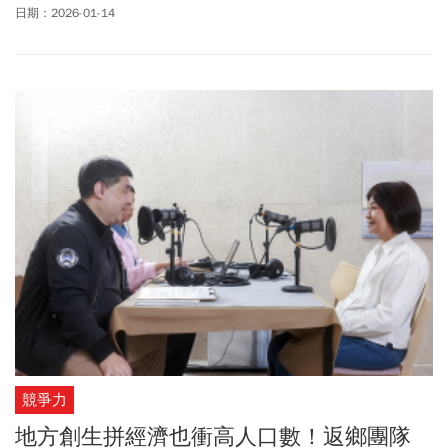
企業集團創辦人
周俊吉
表示，去年底的一場活動中，與環境部長彭
日期：2026-01-14
啓明談到既有建築如何改善碳排的議題，信義房屋率先響應，於今
年1月1日起的新接委託已取得建築能效標示與綠建築標章的建築物
於不動產說明書予以揭示，響應政府、引領產業做「有意義的
事」。
競爭力
地方創生拼經濟也衝高人口數！返鄉團隊