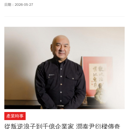
贈政大體育場館與圖書館等善舉。
日期：2026-05-27
產業時事
從叛逆浪子到千億企業家 潤泰尹衍樑傳奇