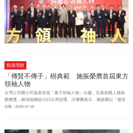
投資理財
「傳賢不傳子」樹典範 施振榮膺首屆東方
領袖人物
台灣上市櫃公司協會首屆「東方領袖人物」出爐，宏碁創辦人施振
榮獲獎，賴清德總統15日出席頒獎。評審團表示，施振榮以「微笑
曲線」理論引領產業升級，並打破家族企業傳統，實踐「傳賢不傳
日期：2026-07-16
子」，堪稱典範。