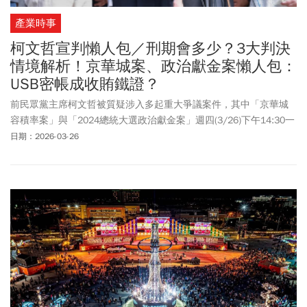
產業時事
柯文哲宣判懶人包／刑期會多少？3大判決
情境解析！京華城案、政治獻金案懶人包：
USB密帳成收賄鐵證？
前民眾黨主席柯文哲被質疑涉入多起重大爭議案件，其中「京華城
容積率案」與「2024總統大選政治獻金案」週四(3/26)下午14:30一
審宣判，這個世紀大案受到各界高度矚目。《今周刊》整理柯文哲
日期：2026-03-26
涉京華城案與政治獻金案的爭議始末，帶您一次看懂兩大案件的核
心爭議、和可能宣判結果。