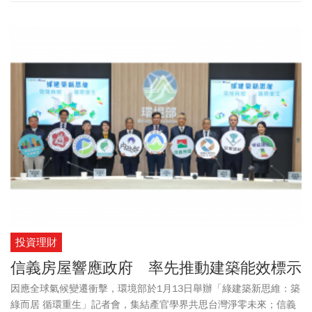
投資理財
信義房屋響應政府 率先推動建築能效標示
因應全球氣候變遷衝擊，環境部於1月13日舉辦「綠建築新思維：築
綠而居 循環重生」記者會，集結產官學界共思台灣淨零未來；信義