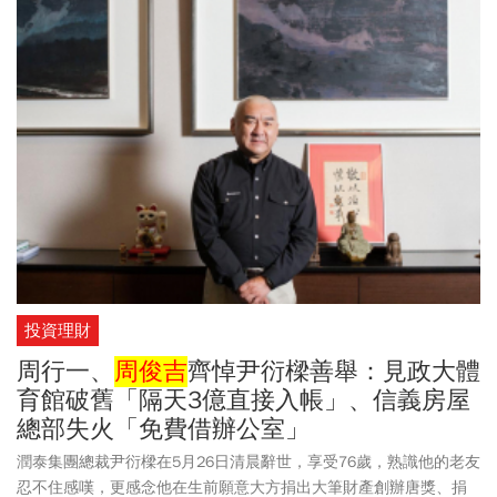
投資理財
周行一、
周俊吉
齊悼尹衍樑善舉：見政大體
育館破舊「隔天3億直接入帳」、信義房屋
總部失火「免費借辦公室」
潤泰集團總裁尹衍樑在5月26日清晨辭世，享受76歲，熟識他的老友
忍不住感嘆，更感念他在生前願意大方捐出大筆財產創辦唐獎、捐