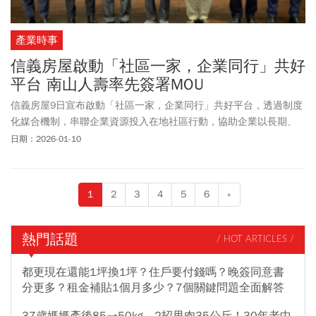
產業時事
信義房屋啟動「社區一家，企業同行」共好
平台 南山人壽率先簽署MOU
信義房屋9日宣布啟動「社區一家，企業同行」共好平台，透過制度
化媒合機制，串聯企業資源投入在地社區行動，協助企業以長期、
可持續的方式關注社會議題，成為企業實踐 ESG 的行動入口。平台
日期：2026-01-10
今年將擴大邀請各方企業共襄盛舉，共同擴大永續影響力，南山人
壽為首家響應企業，9日完成合作備忘錄（MOU）簽署，首案鎖定台
中和平區的伯拉罕共生照顧勞動合作社。
1
2
3
4
5
6
»
熱門話題
/ HOT ARTICLES /
都更現在還能1坪換1坪？住戶要付錢嗎？晚簽同意書
分更多？租金補貼1個月多少？7個關鍵問題全面解答
37歲媽媽產後85→50kg，2招甩肉35公斤！30年老中