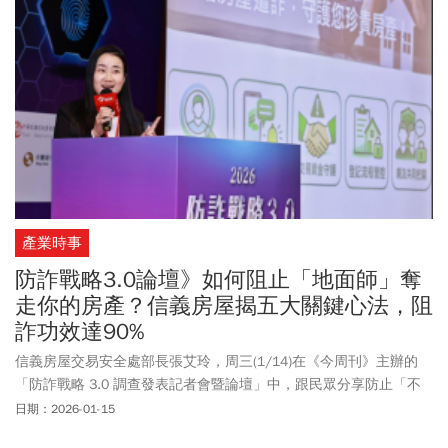
產業時事
防詐戰略3.0論壇》如何阻止「地面師」奪
走你的房產？信義房屋揭五大關鍵心法，阻
詐功效達90%
信義房屋交易安全處部長張艾玲，周三(1/14)在《今周刊》主辦的
「防詐戰略 3.0 調查發表記者會暨論壇」中，跟民眾分享防止「不
動產詐騙的五大關鍵心法」，如何有效阻止絕大部分的不動產詐
日期：2026-01-15
騙，以及信義房屋如何加值這些服務，做到全方位的防詐。