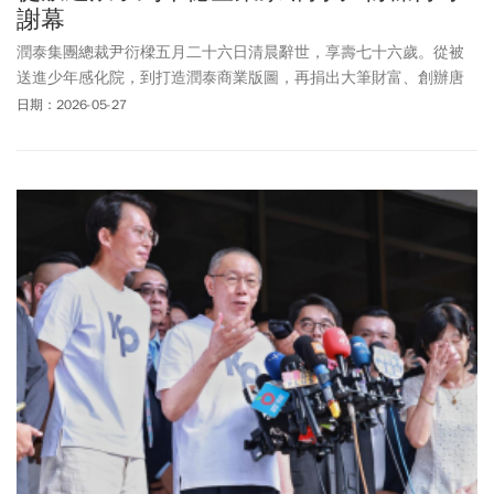
謝幕
潤泰集團總裁尹衍樑五月二十六日清晨辭世，享壽七十六歲。從被
送進少年感化院，到打造潤泰商業版圖，再捐出大筆財富、創辦唐
獎，他的一生，是「放膽拚搏」的最佳註解。
日期：2026-05-27