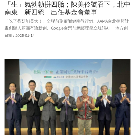
「生」氣勃勃拼四胎；陳美伶號召下，北中
南東「新四絕」出任基金會董事
「吃了香菇能長大！」全聯前副董謝健南教行銷、AAMA台北搖籃計
畫創辦人顏漏有論新創、Google台灣前總經理簡立峰談AI… 地方創
生教母穿針引線，大師心甘情願輪番上陣，台灣地方創生基金會董
日期：2026-01-14
事長陳美伶為全台350組地創夥伴開腦洞：「有心大家就會幫你！撐
不過的或失去理念的就下架。讓我們在自己的土地上安居樂業、活
得通透！」