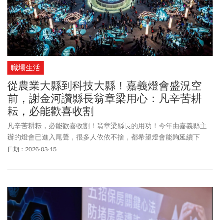
職場生活
從農業大縣到科技大縣！嘉義燈會盛況空
前，謝金河讚縣長翁章梁用心：凡辛苦耕
耘，必能歡喜收割
凡辛苦耕耘，必能歡喜收割！翁章梁縣長的用功！今年由嘉義縣主
辦的燈會已進入尾聲，很多人依依不捨，都希望燈會能夠延續下
去！不過翁章梁縣長堅持回歸縣政，到15日閉幕，為半個月來的盛
日期：2026-03-15
況劃下句點。