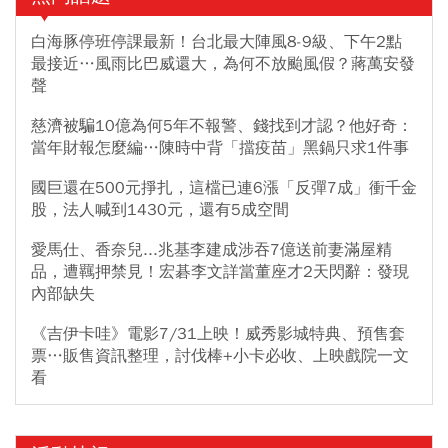
白海豚停班停課最新！台北最大陣風8-9級、下午2點
最接近…風雨比巴威還大，為何不放颱風假？蔣萬安發
聲
慈濟被騙10億為何5年不報警、錢找到才認？他好奇：
當年財報怎麼編…陳時中背「擋疫苗」黑鍋只求1件事
國巨還在500元掙扎，這檔已連6漲「反彈7成」衝千金
股，法人喊到1430元，還有5成空間
愛馬仕、香奈兒...兆基李建成涉吞7億送前妻滿屋精
品，遭羈押禁見！宏碁李文詳當董座才2天閃辭：發現
內部缺失
《吉伊卡哇》電影7/31上映！威秀影城特典、預售套
票…販售資訊整理，討伐棒+小卡必收、上映戲院一文
看