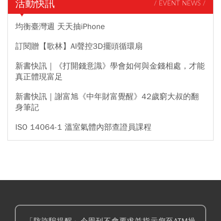
活動快訊
/ EVENT NEWS /
均衡臺灣週 天天抽iPhone
訂閱贈【歌林】AI聲控3D擺頭循環扇
新書快訊｜《打開錢意識》學會如何與金錢相處，才能
真正體現富足
新書快訊｜謝富旭《中年財富覺醒》42歲窮大叔的翻
身筆記
ISO 14064-1 溫室氣體內部查證員課程
「防詐騙提醒」今周刊不會要求並指示您至ATM操