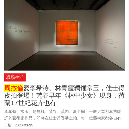
8687萬6790港幣（約35億台幣），系列拍賣整體成交比率94%，落
槌總額為低估價121%，52%拍品成交價超逾高估價。
職場生活
周杰倫
愛李希特、林青霞獨鍾常玉，佳士得
夜拍登場！梵谷早年《林中少女》現身，荷
蘭17世紀花卉也有
李希特、常玉、趙無極、梵谷、莫內、夏卡爾，一般大眾都耳熟能
詳的藝術家作品，即將在佳士得香港上拍。每一位藝術家都各自有
一批鐵粉，也深受收藏家喜愛。
周杰倫
是知名的藝人及收藏家，他
日期：2026-03-25