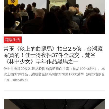
職場生活
常玉《毯上的曲腿馬》拍出2.5億，台灣藏
家買的！佳士得夜拍37件全成交，梵谷
《林中少女》早年作品黑馬之一
佳士得香港20及21世紀晚間拍賣斬獲白手套（拍品100%成交）。本
次上拍37件拍品，總成交金額為6億5576萬1,600港幣（約26億多台
幣），較去年3月晚拍成長17%。所有拍品落槌總額為低估價117%。
日期：2026-03-31
傑哈德·李希特的《抽象畫》以9210萬港幣（約3億6千多萬台幣）成
交，為全場最貴。常玉的《毯上的曲腿馬》吸引多方電話委託競
逐，最終以低估價2800萬港幣的2倍多、6394萬港幣（約2億5千多
萬台幣）成交。同時，由佳士得亞太區副主席暨台灣區主席翁曉惠
拍得，據悉，買家應為台灣人。2天的夜拍及日拍總成交金額為8億