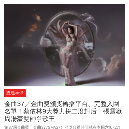
小時時光珍藏」為主題打造一系列限定體驗，7/27推出兩款合作
「限定不鏽鋼杯」及多款限定收藏商品，提供星禮程會員優先購
買。8/3起推出「冰蜜桃莫希托青」，以及
周杰倫
親自參與風味設計
的「黑糖鴛鴦布蕾星冰樂」。JAY粉不容錯過此次「星巴克 X
周杰倫
聯名新品」！
職場生活
金曲37／金曲獎頒獎轉播平台、完整入圍
名單！蔡依林9大獎力拚二度封后，張震嶽
周湯豪雙帥爭歌王
第37屆金曲獎（金曲37/GMA37）頒獎典禮時間就在本周六(6/27)！