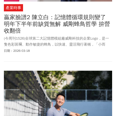
產業時事
贏家臉譜2 陳立白：記憶體循環規則變了
明年下半年前缺貨無解 威剛蜂鳥哲學 拚營
收翻倍
(今周刊1526)全球第二大記憶體模組廠威剛科技的企業Logo，是一
隻色彩斑斕、動作敏捷的蜂鳥，以快速、靈活飛行著稱，「小而
快」的特性，正好完美詮釋了董事長陳立白的經營哲學。
日期：2026-03-18