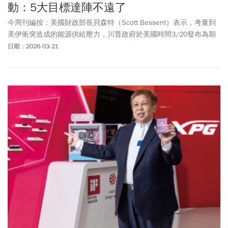
動：5大目標達陣不遠了
今周刊編按：美國財政部長貝森特（Scott Bessent）表示，考量到
美伊衝突造成的能源供給壓力，川普政府於美國時間3/20發布為期
30日的制裁豁免，允許出售自3/20~4/19乘載於海上的伊朗石油，
日期：2026-03-21
以緩解中東衝突以來的能源壓力。貝森特表示，此舉預估將為市場
增加1.4億桶的原油，並強調即便政策鬆綁，伊朗仍難以從中獲得實
質性的利益。