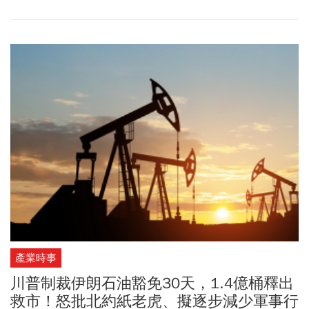
在《不愛我就拉倒》MV中露出李希特作品；常玉的收藏家相當多，
連「華語影壇第一美女」林青霞都喜歡，她對常玉作品情有獨鍾，
不但會臨摹，也有收藏。佳士得香港20及21世紀藝術春季拍賣於
3/27舉辦夜間拍賣，領銜的是哈德·李希特（Gerhard Richter）首度
出現拍賣的《抽象畫》，另有常玉的《毯上的曲腿馬》，呼應馬年
主題。
產業時事
川普制裁伊朗石油豁免30天，1.4億桶釋出
救市！怒批北約紙老虎、擬逐步減少軍事行