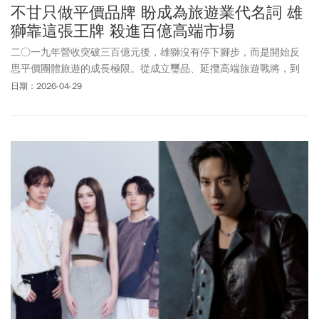
不甘只做平價品牌 盼成為旅遊業代名詞 雄
獅靠這張王牌 殺進百億高端市場
二○一九年營收突破三百億元後，雄獅沒有停下腳步，而是開始反
思平價團體旅遊的成長極限。從成立璽品、延攬高端旅遊戰將，到
重做產品設計與銷售說法，全力搶進精緻旅遊市場。
日期：2026-04-29