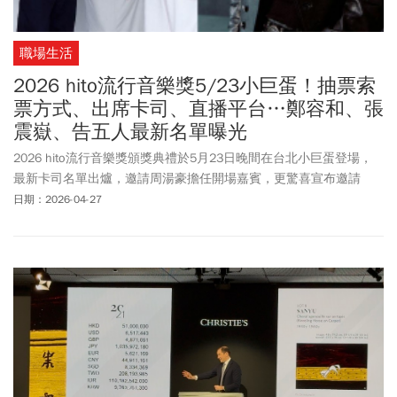
職場生活
2026 hito流行音樂獎5/23小巨蛋！抽票索
票方式、出席卡司、直播平台…鄭容和、張
震嶽、告五人最新名單曝光
2026 hito流行音樂獎頒獎典禮於5月23日晚間在台北小巨蛋登場，
最新卡司名單出爐，邀請周湯豪擔任開場嘉賓，更驚喜宣布邀請
CNBLUE主唱鄭容和擔任海外演出嘉賓。目前最新出席卡司名單包含
日期：2026-04-27
ARKis、F.F.O、FEniX（夏浦洋、陳峻廷）、icyball 冰球樂團、
J.Sheon、Miss Ko葛仲珊、Ozone（林煥鈞、周祖安、黃文廷）、
Tizzy Bac、白安、宇宙人、告五人、周湯豪 NICKTHEREAL、洪佩
瑜、派偉俊Patrick Brasca、馬念先、張震嶽Ayal Komod、鄭容和、
蘇慧倫，陣容相當堅強2026 hito流行音樂獎結合頒獎與音樂人表
演，每年都受到許多樂迷們的喜愛，今年典禮也有多種方式能取得
門票，2026 hito流行音樂獎出席卡司、索票方式、直播平台一次整
理！