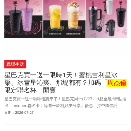
職場生活
星巴克買一送一限時1天！蜜桃吉利星冰
樂、冰雪星沁爽、那堤都有？加碼「
周杰倫
限定聯名杯」開賣
星巴克買一送一咖啡優惠來了！星巴克周一(7/27) 11點至晚間8點推
出「uniopen聯名卡｜每週一飲料好友分享」優惠，持中國信託
uniopen聯名卡至實體門市購買兩杯大杯（含）以上，容量冰熱與口
日期：2026-07-27
味相同的飲料，可享買一送一，第2杯由星巴克招待。此外，星巴克
表示，「星巴克典藏DREAM PLAZA台北」迎接開幕一周年。以「24