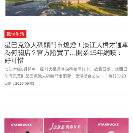
職場生活
星巴克漁人碼頭門市熄燈！淡江大橋才通車
為何關店？官方證實了...開業15年網嘆：
好可惜
淡江大橋5月通車，吸引大批遊客前往拍照打卡、欣賞日落，然而日
前有民眾到星巴克漁人碼頭門市消費，發現櫃台公告：「將於7/28
結束營業。」消息曝光引起熱議。不少曾造訪民眾表達不捨，感嘆
日期：2026-08-03
這是許多人到淡水旅遊必訪之地，如今卻面臨收攤。對此，星巴克
表示：「星巴克淡水漁人碼頭門市將於7月29日結束營業。星巴克會
依據整體商圈發展、租約規劃及營運策略，持續檢視並調整門市布
局。這也是品牌正常的經營管理作業。誠摯邀請顧客至鄰近的淡水
雲門門市及其他淡水地區門市，持續享受星巴克咖啡與服務。」此
外，星巴克也持續看好在地市場，持續評估各商圈發展機會，為顧
客提供更好的星巴克體驗。