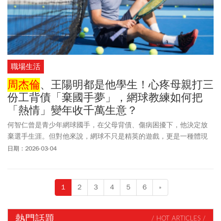
職場生活
周杰倫
、王陽明都是他學生！心疼母親打三
份工背債「棄國手夢」，網球教練如何把
「熱情」變年收千萬生意？
何智仁曾是青少年網球國手，在父母背債、傷病困擾下，他決定放
棄選手生涯。但對他來說，網球不只是精英的遊戲，更是一種體現
生命「成長」的路徑。他自己曾在這條路上克服困境，現在，何智
日期：2026-03-04
仁選擇成為教練，將心法傳授給名人、學員，以及無數年輕的孩子
們。
1
2
3
4
5
6
»
熱門話題
/ HOT ARTICLES /