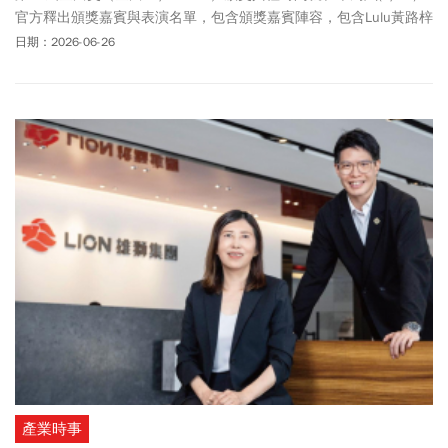
官方釋出頒獎嘉賓與表演名單，包含頒獎嘉賓陣容，包含Lulu黃路梓
茵、YELLOW黃宣、王宏恩、許效舜、許哲珮、動力火車、彭佳慧、
日期：2026-06-26
蕭煌奇、魏如萱、蘇慧倫等人，都將參與金曲盛會。至於表演嘉賓
陣容豪華，包含莫文蔚Karen Mok＆The Masters、田馥甄、比莉、
周湯豪、羊文学、孫淑媚、TRASH、粹垢TRAEGO。此次金曲獎「最
佳華語男歌手獎」，由張震嶽、周湯豪、盧廣仲、Gummy B、裘德
共同角逐歌王寶座。「最佳華語女歌手獎」，由蔡依林JOLIN 、洪佩
瑜、陳嫺靜、彭佳慧、劉艾立、單依純角逐歌后寶座。蔡依林這次
以專輯《Pleasure》入圍金曲9項大獎，不僅五度問鼎華語女歌手，
更創金曲獎37年來多項個人紀錄，包括連續4張專輯皆同時入圍「最
佳華語專輯」與「年度歌曲」。她日前也開心宣布將出席頒獎典
禮，高喊「金曲獎，我來了！」外界都看好她，時隔19年再抱回1座
歌后，盼望她二度封后！至於「最佳台語女歌手獎」入圍名單有：
鄭宜農、陳怡婷、秀蘭瑪雅、PiA吳蓓雅以及白冰冰，這是白冰冰時
隔28年再挑戰金曲獎台語歌后寶座。本屆典禮主持人由「天生歌
姬」A-Lin接下任務，她演唱的歌曲《幸福在歌唱》也入圍今年年度
歌曲獎。A-Lin開心表示「目前沒有真實感，一切就像一場夢」！至
於金曲獎星光大道，則由陳明珠，攜手鼓鼓（呂思緯）共同主持。
產業時事