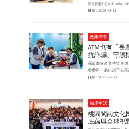
新創網路公司Cookp
向小20歲的同事請教
日期：2025-08-13
天都沉浸在學習新事物
的狀態，看了太多富豪
麼，反而人會變得對任
產業時事
ATM也有「
抗詐騙、守護
高齡健康產業博覽會週
者參與，展出旗下友善
時，僅國泰金與玉山金
日期：2025-08-08
提供友善高齡族群的解
職場生活
桃園閩南文化
底蘊與全球視