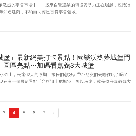
灣競爭激烈的零售市場中，一股來自營建業的轉投資勢力正在崛起，包括冠
等知名建商，不約而同跨足百貨零售領域。
城堡」最新網美打卡景點！歐樂沃築夢城堡門
、園區亮點…加碼看嘉義3大城堡
起至8/31止，長達62天的假期，家長們想好要帶小朋友們去哪裡玩了嗎？
現在有一個最新景點「台版迪士尼城堡」可以考慮，就是位在嘉義縣大
Otherworld」，這是繼佐登妮絲城堡、蓋婭莊園成立後，嘉義第3座城
沃築夢城堡 Otherworld」有望在2025年暑假期間啟動試營運，有
價、交通資訊、園區亮點有哪些？帶你一文了解。
3
4
5
6
7
»