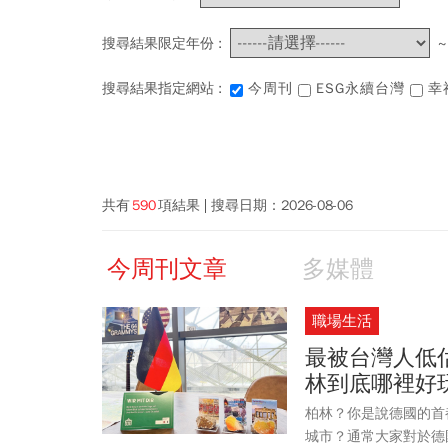
搜尋結果限定年份 :
搜尋結果指定網站 :
今周刊
ESG永續台灣
幸
共有
590
項結果
搜尋日期：
2026-08-06
今周刊文章
多媒體
職場生活
最被台灣人低
林到底哪裡好
柏林？你是說德國的首
城市？通常大家對於德