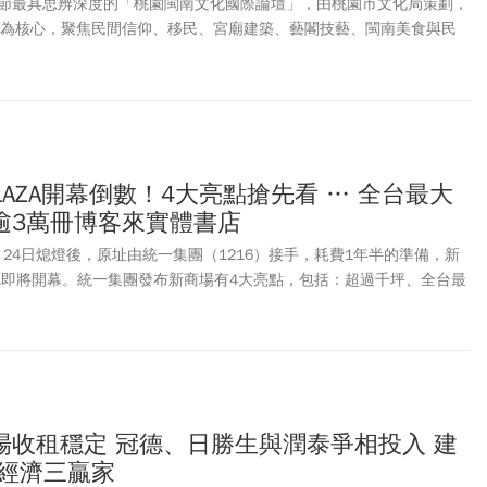
節最具思辨深度的「桃園閩南文化國際論壇」，由桃園市文化局策劃，
南｣為核心，聚焦民間信仰、移民、宮廟建築、藝閣技藝、閩南美食與民
自臺灣、香港、馬來西亞、美國等重量級學者，帶領與會者從在地經驗
探討閩南文化的歷史脈絡、當代表述與未來文化治理藍圖。
PLAZA開幕倒數！4大亮點搶先看 … 全台最大
逾3萬冊博客來實體書店
2月24日熄燈後，原址由統一集團（1216）接手，耗費1年半的準備，新
LAZA即將開幕。統一集團發布新商場有4大亮點，包括：超過千坪、全台最
客來實體書店、餐飲樓層、與台北時代百貨相通打造的美食空間。
6層樓、7,500坪，超過300個品牌進駐，涵蓋零售、娛樂、美食、生活服務，
場收租穩定 冠德、日勝生與潤泰爭相投入 建
道經濟三贏家