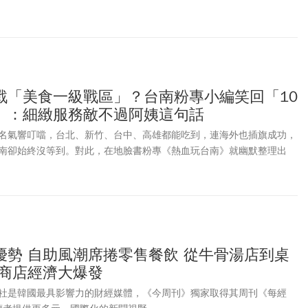
到首都柏林。但坐擁逾300萬人口的柏林，已經悄悄成為國人前往德國
025年1~7月入境柏林的台灣旅客人數，已經比2024年同期跳升43%，
若與2019年同期相比更飆升128%。身為德國古老大城，如今的柏林不只
遺產及歷史、興盛的夜店及電子音樂文化，多元族群，以及活跳跳的新
戰「美食一級戰區」？台南粉專小編笑回「10
」：細緻服務敵不過阿姨這句話
名氣響叮噹，台北、新竹、台中、高雄都能吃到，連海外也插旗成功，
南卻始終沒等到。對此，在地臉書粉專《熱血玩台南》就幽默整理出
十大理由」，讓不少鄉親看完直呼太中肯。
優勢 自助風潮席捲零售餐飲 從牛骨湯店到桌
人商店經濟大爆發
社是韓國最具影響力的財經媒體，《今周刊》獨家取得其周刊《每經