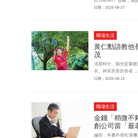
ECONOMY》授權，
日期：2025-08-27
職場生活
黃仁勳請教他
茂
清晨時分，陽光從窗縫
衣、神采奕奕的長者，
活躍於羽球場上，更獲
日期：2025-08-15
彩百年，也以樂觀開朗
職場生活
金錢「稍微不
創公司當「最
編按：本書作者松浦彌