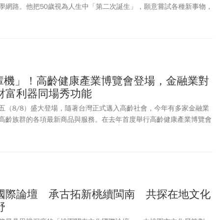
ad學網路。他把50歲視為人生中「第二次誕生」，願意嘗試各種新事物，
：「網際網路是什麼？」雖然是最年長新人，仍慶幸自己跨出舒適圈，每
的喜悅。在金錢觀上，他也有所體悟，認為金錢「稍微不夠」才是最好
擁有財富卻不快樂，也讓他明白，如果金錢充裕到可以買任何東西，那
何事物都提不起興趣。
長輩機」！高齡健康產業博覽會登場，金融業對
財富利器同場秀功能
五（8/8）盛大登場，隨著台灣正式邁入高齡社會，今年有多家金融業
高齡族群的各項最新商品與服務。在去年首度舉行高齡健康產業博覽會
兩家金融業者參與，今年則除了上述兩家業者外，有更多金融業者加入
決方案。
國際論壇 承古拓新桃續閩南 共探在地文化
野