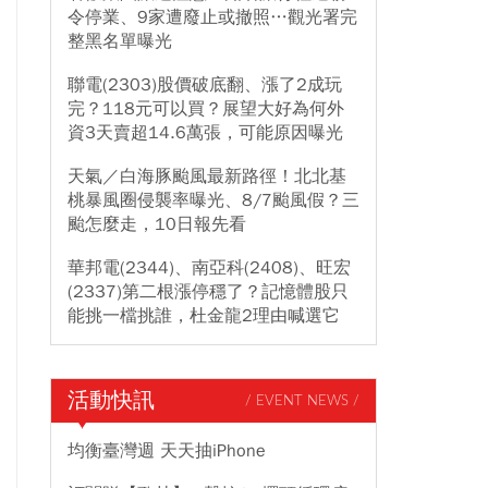
令停業、9家遭廢止或撤照…觀光署完
整黑名單曝光
聯電(2303)股價破底翻、漲了2成玩
完？118元可以買？展望大好為何外
資3天賣超14.6萬張，可能原因曝光
天氣／白海豚颱風最新路徑！北北基
桃暴風圈侵襲率曝光、8/7颱風假？三
颱怎麼走，10日報先看
華邦電(2344)、南亞科(2408)、旺宏
(2337)第二根漲停穩了？記憶體股只
能挑一檔挑誰，杜金龍2理由喊選它
活動快訊
/ EVENT NEWS /
均衡臺灣週 天天抽iPhone