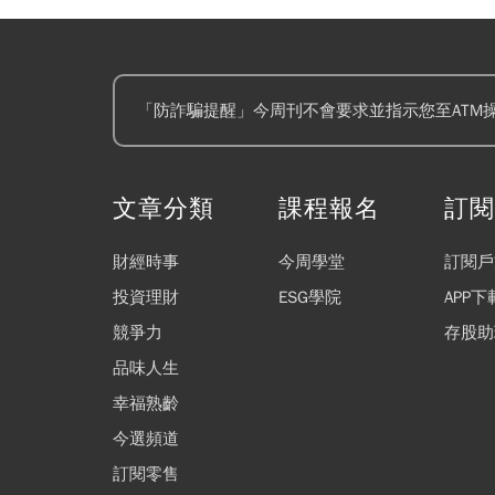
「防詐騙提醒」今周刊不會要求並指示您至ATM
文章分類
課程報名
訂
財經時事
今周學堂
訂閱戶
投資理財
ESG學院
APP下
競爭力
存股助
品味人生
幸福熟齡
今選頻道
訂閱零售