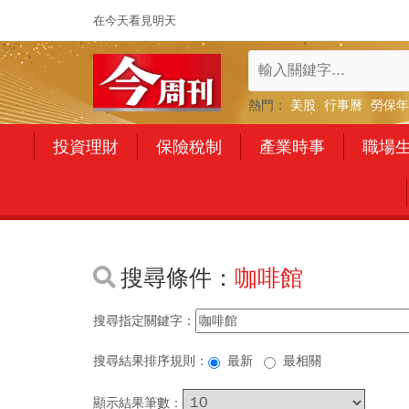
在今天看見明天
熱門：
美股
行事曆
勞保年
投資理財
保險稅制
產業時事
職場
搜尋條件：
咖啡館
搜尋指定關鍵字：
搜尋結果排序規則：
最新
最相關
顯示結果筆數：