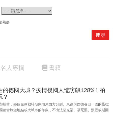
~
福熟齡
名人專欄
書籍
估的德國大城？疫情後國人造訪飆128%！柏
玩？
都柏林，那個在冷戰時期象徵東西方分裂、東德與西德各自一國的指標
國都會旅遊地點或大城市的印象，不出法蘭克福、慕尼黑、漢堡或斯圖