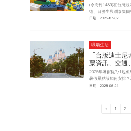
(今周刊1489)在台
德、日勝生與潤泰集團
日期：2025-07-02
職場生活
「台版迪士尼
票資訊、交通
2025年暑假從7/1
暑假景點該如何安排？
林鎮「歐樂沃築夢城堡 
日期：2025-06-24
堡建築。嘉義新地標「歐樂
關試營運時間、門票票
«
1
2