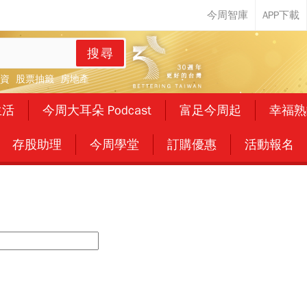
搜尋
資
股票抽籤
房地產
生活
今周大耳朵 Podcast
富足今周起
幸福熟
存股助理
今周學堂
訂購優惠
活動報名