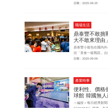
加等地，而不太會先想
日期：2025-09-25
旅遊的重點城市，光是2
達到1.1萬人次以上，
是首都，更擁有普魯士
職場生活
創產業聚落。
鼎泰豐不敢挑
大不敢來理由
鼎泰豐小籠包在國內外
但「美食一級戰區」台
「鼎泰豐不敢來台南的
日期：2025-09-09
產業時事
便利性、價格
球館 韓國無
＜編按＞每日經濟新聞