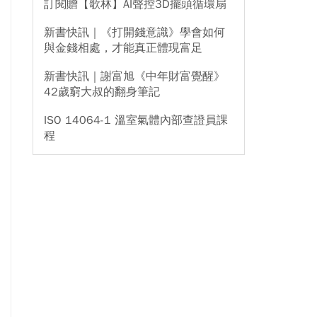
訂閱贈【歌林】AI聲控3D擺頭循環扇
新書快訊｜《打開錢意識》學會如何
與金錢相處，才能真正體現富足
新書快訊｜謝富旭《中年財富覺醒》
42歲窮大叔的翻身筆記
ISO 14064-1 溫室氣體內部查證員課
程