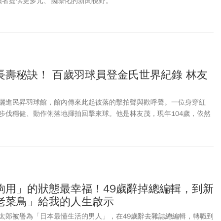
為讀者提供更多元、國際化的新聞視野。
長壽秘訣！ 百歲羽球員登金氏世界紀錄 林友
灑進民昇羽球館，館內傳來此起彼落的擊拍聲與歡呼聲。一位身穿紅
步伐穩健、動作俐落地揮拍回擊來球。他是林友茂，現年104歲，依然
金氏世界紀錄認證為「全球最年長羽球員」，他以運動與熱情活出了精
的心態，成為「年齡只是數字」的最佳典範。
夠用」的狀態最幸福！49歲辭掉總編輯，到新
老菜鳥」給我的人生啟示
太郎被譽為「日本最懂生活的男人」，在49歲辭去雜誌總編輯，轉職到