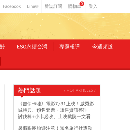
0
齡
ESG永續台灣
專題報導
今選頻道
熱門話題
/ HOT ARTICLES /
《吉伊卡哇》電影7/31上映！威秀影
城特典、預售套票…販售資訊整理，
討伐棒+小卡必收、上映戲院一文看
暑假跟團旅遊注意！知名旅行社遭勒