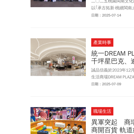
二○二五桃園閩南文化
以｢承古拓新·桃續閩
俗曲藝等面向，邀請來
日期：2025-07-14
與跨域比較視角，共同
產業時事
統一DREAM 
千坪星巴克、
誠品信義於2023年1
生活商場DREAM P
大星巴克、逾3萬冊博
日期：2025-07-09
DREAM PLAZA有
打造東區新地標。
職場生活
異軍突起 商
商開百貨 軌