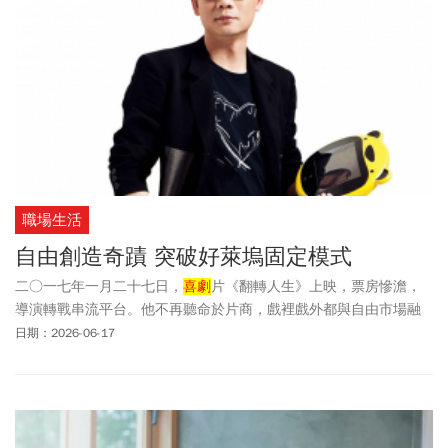
職場生活
自由創造奇蹟 突破好萊塢固定模式
二○一七年一月二十七日，
喜劇
片《翻轉人生》上映，票房慘澹，
導演轉戰串流平台。他不再聽命於片商，戲裡戲外都與自由市場融
合，拍出暴紅基督教影集。
日期：2026-06-17