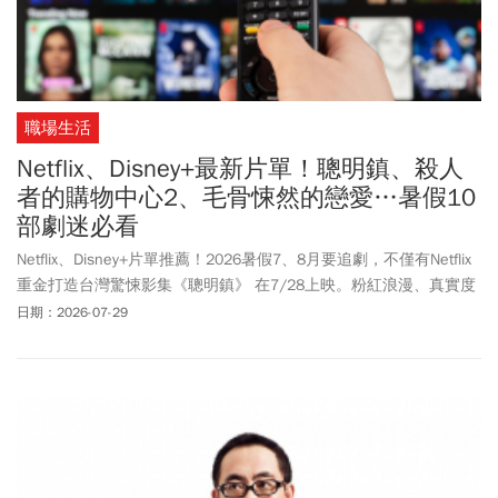
職場生活
Netflix、Disney+最新片單！聰明鎮、殺人
者的購物中心2、毛骨悚然的戀愛…暑假10
部劇迷必看
Netflix、Disney+片單推薦！2026暑假7、8月要追劇，不僅有Netflix
重金打造台灣驚悚影集《聰明鎮》 在7/28上映。粉紅浪漫、真實度
極高的戀愛實境節目《母胎單身戀愛大作戰2》7/7強勢回歸。上線
日期：2026-07-29
後截至7月第3週，已登上「TV-OTT非戲劇話題性第1名」。至於
Disney+ 在7/22祭出經典IP續作《殺人者的購物中心》第二季、8月
有日本全新搞笑綜藝節目《THE ONE SHOT》，準備搶攻暑假追劇熱
潮！7-8月Netflix、Disney+有哪些新作？共10部最值得期待的強檔新
作一次整理。