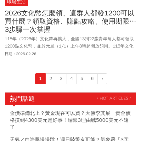
職場生活
2026文化幣怎麼領、這群人都發1200可以
買什麼？領取資格、賺點攻略、使用期限…
3步驟一次掌握
115年（2026年）文化幣再擴大，全國13到22歲青年每人都可領取
1200點文化幣，並於元旦（1/1）上午8時起開放領用。115年文化
幣領取資格、文化幣怎麼領、文化幣APP遊戲化怎麼玩、加碼賺點有
日期：2026-02-26
哪些攻略，今周刊一文整理給您。另外，即日起至3月31日，文化部
加碼「青春早安場」，中午12點前看國片，消費350點可多拿100點
歐趴金，搭配原有回饋機制，單次最高可回饋200點，還不限次數，
1
2
3
4
5
6
»
寒假看國片更划算！
熱門話題
/ HOT ARTICLES /
金價準備北上？黃金現在可以買？大佛李其展：黃金價
格摸到4300美元是好事！瑞銀3理由喊5000美元不遠
了
天氣／白海豚慢慢跳！週日陸警有可能？氣象署「3字