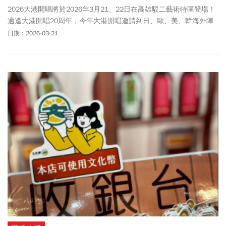
2026大港開唱將於2026年3月21、22日在高雄駁二藝術特區登場！
適逢大港開唱20周年，今年大港開唱邀請到日、歐、美、韓海外陣
容，包含最受矚目的《孤獨搖滾！》動畫衍生的真人團體「團結
日期：2026-03-21
Band」、芬蘭電音奇才Käärijä，以及台灣電音天后謝金燕、日本實
力派創作歌手milet，台日兩大女神合體降臨港邊；大港經典「跨界
亂入」驚喜組合包含金曲獎三冠王李竺芯ft.變裝皇后妮妃雅、血肉果
汁機ft.歌仔戲天后陳亞蘭、怕胖團 PAPUN BANDft.資深藝人陽帆、羅
百吉ft.寶貝，其他還有落日飛車、滅火器、康士坦的變化球、椅子樂
團等獨立樂團，更多卡司陣容、演出資訊、表演時間表、直播與轉
播平台、交管措施、活動Q&A一次看。