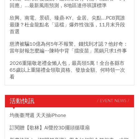
回應」...最新風雨預測，8地區達停班課標準
欣興、南電、景碩、臻鼎-KY、金居、尖點...PCB買誰
最賺？杜金龍點名「這檔」爆炸性強漲，11月末升段
首選
慈濟被騙10億為何5年不報警、錢找到才認？他好奇：
當年財報怎麼編…陳時中背「擋疫苗」黑鍋只求1件事
2026重陽敬老禮金懶人包，最高領5萬！全台各縣市
65歲以上重陽禮金領取資格、發放金額、何時領一次
看
活動快訊
/ EVENT NEWS /
均衡臺灣週 天天抽iPhone
訂閱贈【歌林】AI聲控3D擺頭循環扇