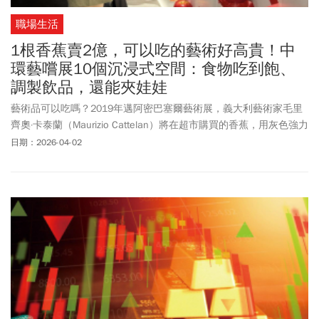
職場生活
1根香蕉賣2億，可以吃的藝術好高貴！中
環藝嚐展10個沉浸式空間：食物吃到飽、
調製飲品，還能夾娃娃
藝術品可以吃嗎？2019年邁阿密巴塞爾藝術展，義大利藝術家毛里
齊奧·卡泰蘭（Maurizio Cattelan）將在超市購買的香蕉，用灰色強力
膠帶貼在牆上，取名《
喜劇
演員》（Comedian），以12 萬美元
日期：2026-04-02
（約380多萬台幣）售出。2024 年在蘇富比拍賣以逾620 萬美元
（約2 億台幣）天價成交，引發討論。在香港有一場以可以食用的藝
術為主題的展覽—Central Yards 中環藝嚐展（Central Yards Edible
Art Fair），即日起至4 月 5 日在中環海濱活動空間舉辦。旅客進入
佔地近2萬平方呎的帳篷內，探索10個不同主題的沉浸式展廳。每間
展廳都搭配獨一無二的創意小食。空間的主題多元，以標誌性藝術
流派為靈感，包括印象派、超現實主義、現代主義至普普藝術。