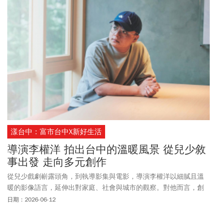
漾台中：富市台中X新好生活
導演李權洋 拍出台中的溫暖風景 從兒少敘
事出發 走向多元創作
從兒少戲劇嶄露頭角，到執導影集與電影，導演李權洋以細膩且溫
暖的影像語言，延伸出對家庭、社會與城市的觀察。對他而言，創
作的起點始終很單純——從自身經驗出發，從《鏡子森林》到今年
日期：2026-06-12
電影新作《哥哥可以跟我打勾勾嗎》，皆在台中取景，將成長回