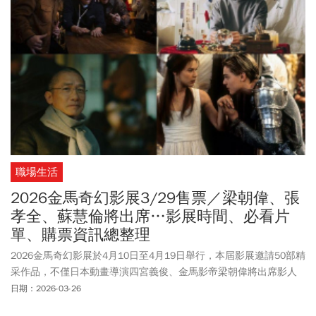
職場生活
2026金馬奇幻影展3/29售票／梁朝偉、張
孝全、蘇慧倫將出席…影展時間、必看片
單、購票資訊總整理
2026金馬奇幻影展於4月10日至4月19日舉行，本屆影展邀請50部精
采作品，不僅日本動畫導演四宮義俊、金馬影帝梁朝偉將出席影人
場次，備受矚目的台劇《欠妳的那場婚禮》也將在影展首映1、2
日期：2026-03-26
集。金馬奇幻影展預售票何時開賣？2026金馬奇幻影展必看片單、