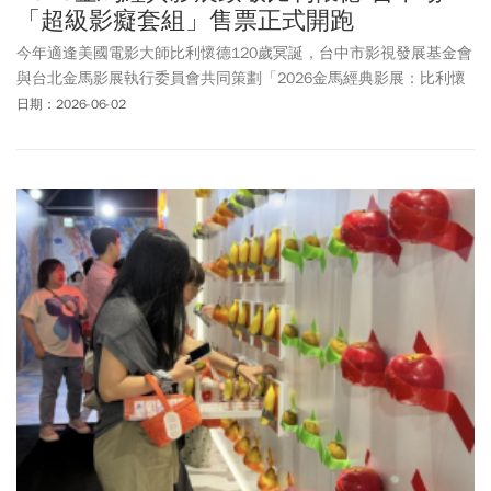
「超級影癡套組」售票正式開跑
今年適逢美國電影大師比利懷德120歲冥誕，台中市影視發展基金會
與台北金馬影展執行委員會共同策劃「2026金馬經典影展：比利懷
德120周年紀念展」台中場，將於8月5日（三）至8月16日（日）在
日期：2026-06-02
台中iFG遠雄廣場威秀影城盛大登場，為回饋影迷們長久以來的支
持，特別推出限量「超級影癡套組」，可用近6折優惠價3,250元一
次飽覽25部經典作品，還能獲得限量「Jo Malone London芳醇香氛
禮盒」，即日起限量開賣，數量有限，售完為止。