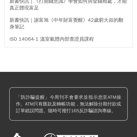
新書快訊｜《打開錢意識》學會如何與金錢相處，才能
真正體現富足
新書快訊｜謝富旭《中年財富覺醒》42歲窮大叔的翻
身筆記
ISO 14064-1 溫室氣體內部查證員課程
「防詐騙提醒」今周刊不會要求並指示您至ATM操
作。ATM只有匯款及轉帳功能，無法解除分期付款或
訂單錯誤問題。隨時可撥打165反詐騙諮詢專線。