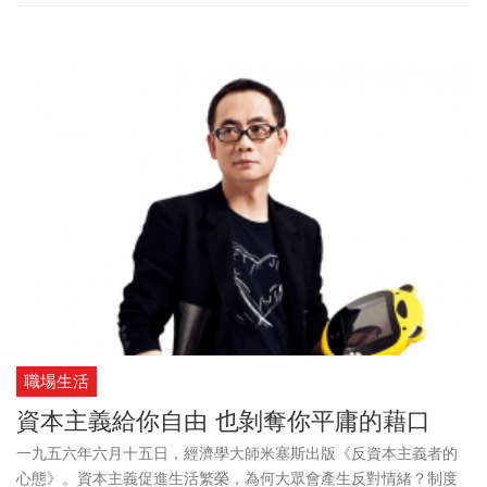
憶、地方風景轉化為影像語言，在他的鏡頭中多了一層溫度與記
憶，成為觀眾得以共感的日常片段。
職場生活
資本主義給你自由 也剝奪你平庸的藉口
一九五六年六月十五日，經濟學大師米塞斯出版《反資本主義者的
心態》。資本主義促進生活繁榮，為何大眾會產生反對情緒？制度