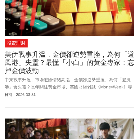
投資理財
美伊戰事升溫，金價卻逆勢重挫，為何「避
風港」失靈？最懂「小白」的黃金專家：忘
掉金價波動
中東戰事升溫，市場避險情緒高漲，金價卻逆勢重挫。為何「避風
港」會失靈？長年關注黃金市場、英國財經雜誌《MoneyWeek》專
欄作家弗里斯比提出他的觀察。
日期：2026-03-31