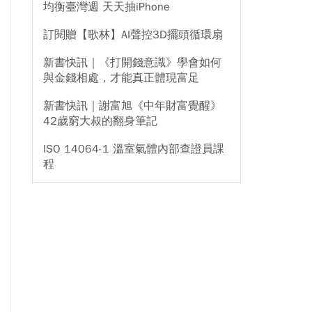
均衡臺灣週 天天抽iPhone
訂閱贈【歌林】AI聲控3D擺頭循環扇
新書快訊｜《打開錢意識》學會如何
與金錢相處，才能真正體現富足
新書快訊｜謝富旭《中年財富覺醒》
42歲窮大叔的翻身筆記
ISO 14064-1 溫室氣體內部查證員課
程