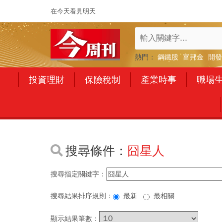
在今天看見明天
熱門：
鋼鐵股
富邦金
開發
投資理財
保險稅制
產業時事
職場
搜尋條件：
囧星人
搜尋指定關鍵字：
搜尋結果排序規則：
最新
最相關
顯示結果筆數：