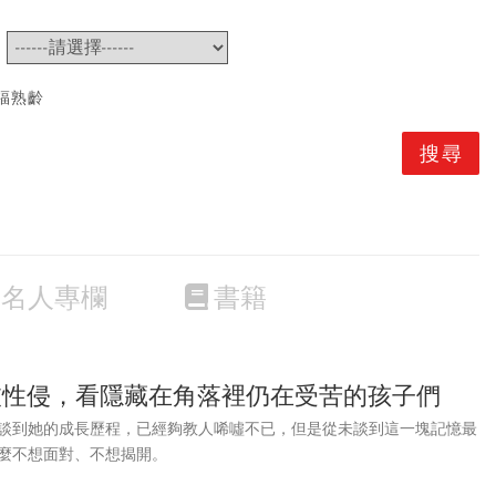
~
福熟齡
名人專欄
書籍
被性侵，看隱藏在角落裡仍在受苦的孩子們
談到她的成長歷程，已經夠教人唏噓不已，但是從未談到這一塊記憶最
麼不想面對、不想揭開。