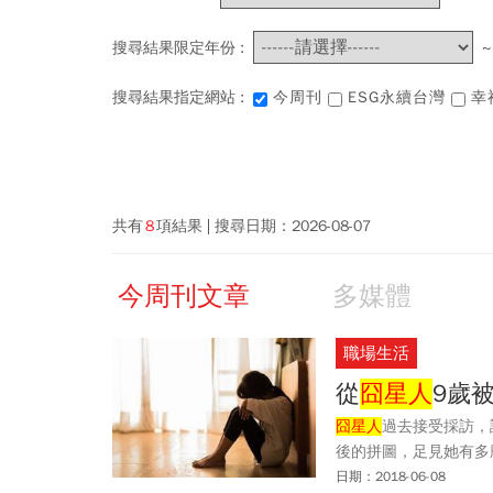
搜尋結果限定年份 :
搜尋結果指定網站 :
今周刊
ESG永續台灣
幸
共有
8
項結果
搜尋日期：
2026-08-07
今周刊文章
多媒體
職場生活
從
囧星人
9歲
囧星人
過去接受採訪，
後的拼圖，足見她有多
日期：2018-06-08