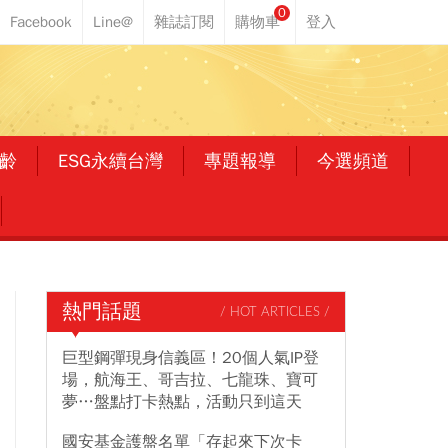
0
齡
ESG永續台灣
專題報導
今選頻道
熱門話題
/ HOT ARTICLES /
巨型鋼彈現身信義區！20個人氣IP登
場，航海王、哥吉拉、七龍珠、寶可
夢…盤點打卡熱點，活動只到這天
國安基金護盤名單「存起來下次卡