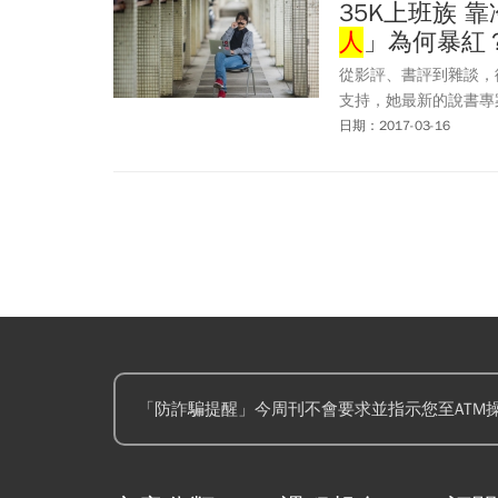
35K上班族 
人
」為何暴紅
從影評、書評到雜談，從
支持，她最新的說書專
日期：2017-03-16
「防詐騙提醒」今周刊不會要求並指示您至ATM