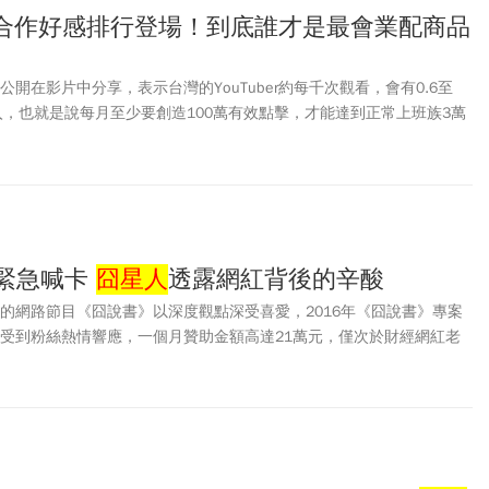
r商品合作好感排行登場！到底誰才是最會業配商品
公開在影片中分享，表示台灣的YouTuber約每千次觀看，會有0.6至
入，也就是說每月至少要創造100萬有效點擊，才能達到正常上班族3萬
部分的YouTuber單憑廣告收益很難維持頻道運作，但若是接受贊助
顧粉絲觀感。
資緊急喊卡
囧星人
透露網紅背後的辛酸
的網路節目《囧說書》以深度觀點深受喜愛，2016年《囧說書》專案
閱平台也受到粉絲熱情響應，一個月贊助金額高達21萬元，僅次於財經網紅老
一年，
囧星人
卻宣布將結束贊助專案。