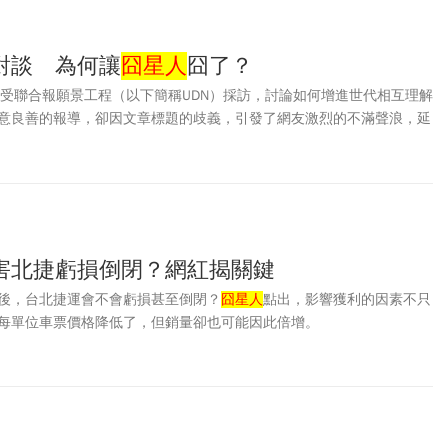
對談 為何讓
囧星人
囧了？
受聯合報願景工程（以下簡稱UDN）採訪，討論如何增進世代相互理解
意良善的報導，卻因文章標題的歧義，引發了網友激烈的不滿聲浪，延
成了一場不折不扣的公關危機。而在雙方各自試圖釐清狀況、解決問題
現了自媒體與傳統媒體爭奪詮釋主導權的時代變化。
害北捷虧損倒閉？網紅揭關鍵
後，台北捷運會不會虧損甚至倒閉？
囧星人
點出，影響獲利的因素不只
每單位車票價格降低了，但銷量卻也可能因此倍增。