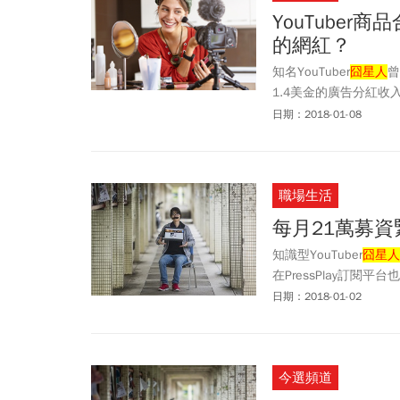
YouTube
的網紅？
知名YouTuber
囧星人
曾
1.4美金的廣告分紅收
元的薪資水平。因此，大
日期：2018-01-08
或業配案，又必須要兼
職場生活
每月21萬募
知識型YouTuber
囧星人
在PressPlay訂
王和阿滴英文。但不到
日期：2018-01-02
今選頻道