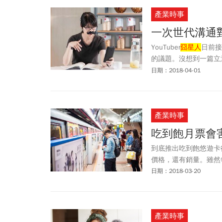
產業時事
一次世代溝通
YouTuber
囧星人
日前接
的議題。沒想到一篇立
燒回
囧星人
自身，演變
日期：2018-04-01
的過程中，則進一步體
產業時事
吃到飽月票會
到底推出吃到飽悠遊卡
價格，還有銷量。雖然
日期：2018-03-20
產業時事