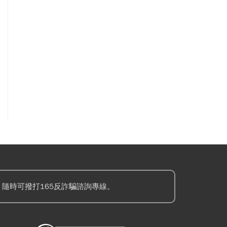
隨時可撥打165反詐騙諮詢專線。