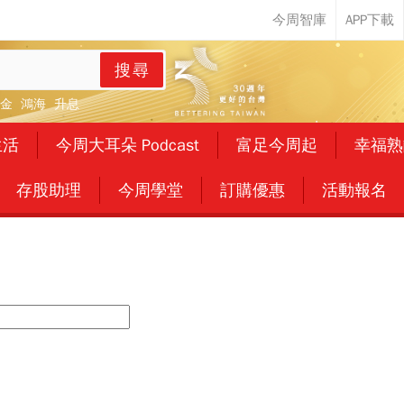
搜尋
金
鴻海
升息
生活
今周大耳朵 Podcast
富足今周起
幸福熟
存股助理
今周學堂
訂購優惠
活動報名