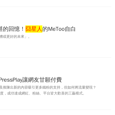
堪的回憶！
囧星人
的MeToo自白
糟或更好的未來」。
ressPlay讓網友甘願付費
及推陳出新的內容吸引更多鐵粉的支持，但如何將流量變現？
的訂閱制度，成功達成網紅、粉絲、平台皆大歡喜的三贏模式。