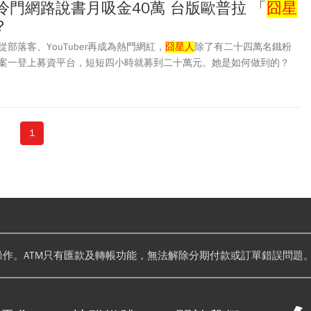
靠冷門網路說書月吸金40萬 台版歐普拉 「
囧星
？
部落客、YouTuber再成為熱門網紅，
囧星人
除了有二十四萬名鐵粉
案一登上募資平台，短短四小時就募到二十萬元。她是如何做到的？
1
操作。ATM只有匯款及轉帳功能，無法解除分期付款或訂單錯誤問題。