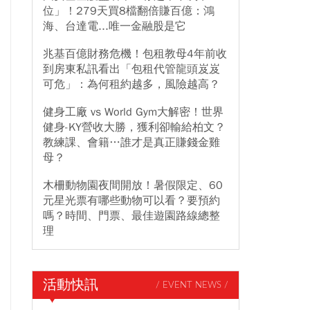
位」！279天買8檔翻倍賺百億：鴻
海、台達電...唯一金融股是它
兆基百億財務危機！包租教母4年前收
到房東私訊看出「包租代管龍頭岌岌
可危」：為何租約越多，風險越高？
健身工廠 vs World Gym大解密！世界
健身-KY營收大勝，獲利卻輸給柏文？
教練課、會籍…誰才是真正賺錢金雞
母？
木柵動物園夜間開放！暑假限定、60
元星光票有哪些動物可以看？要預約
嗎？時間、門票、最佳遊園路線總整
理
活動快訊
/ EVENT NEWS /