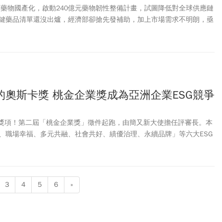
關鍵藥物國產化，啟動240億元藥物韌性整備計畫，試圖降低對全球供應鏈
鍵藥品清單還沒出爐，經濟部卻搶先發補助，加上市場需求不明朗，亟
的奧斯卡獎 桃金企業獎成為亞洲企業ESG競爭
G獎項！第二屆「桃金企業獎」徵件起跑，由簡又新大使擔任評審長。本
、職場幸福、多元共融、社會共好、績優治理、永續品牌」等六大ESG
分組評比與多元媒體報導機會。報名至115年7月31日截止，誠邀桃園
國際接軌的永續競爭力！全球企業競逐永續競爭力，ESG（環境、社
過去的企業自我揭露，逐步演變為左右資本流向與供應鏈重組的國際規
業界奧斯卡獎」的桃金企業獎，本屆評選標準從「企業做了什麼」，進
3
4
5
6
»
作」、「是否具備複製與擴散能力」，助力臺灣企業在充滿變數的全球
找最精準的轉型導航。