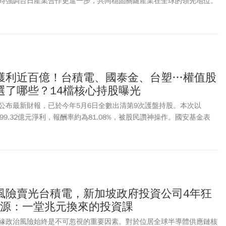
時強調台日產業合作更進一步，共同穩固關鍵產業在全球的領先地位。
ate for Tomorrow”（臺日共創未來） 為主題，聚焦智慧製造、能源循環、
文化生活等五大領域，透過AI製造、能源循環、智慧城市、智慧健康、
館區展示，以及論壇及商機媒合，展現臺灣創新實力，也進一步深化臺
下一個世代的競爭力。
獲利近百億！台積電、國泰金、台塑…權值股
選了哪些？14檔核心持股曝光
公布最新財報，已於今年5月6日全數出清第9次護盤持股。本次以
出99.32億元淨利，報酬率約為81.08%，被股民讚神操作。國安基金表
市場信心，退場過程亦未對台股造成衝擊，充分發揮穩定金融市場功
，國安基金表示，美國宣布實施對等關稅政策，引發全球金融市場震
日重挫2065.87點、跌幅9.7%，創下史上最大單日跌點及跌幅，4月8日
場投資信心明顯不足，因此決議進場安定市場。依據國安基金公布明細，致
技權值股」與傳產、金融指標股，尤以台積電(2330)為穩定市場信心
4)、台達電(2308)、鴻海(2317)、廣達(2382)、日月光投控(3711)
風險賣光台積電，新加坡政府投資公司4年狂
供應鏈核心企業。金融權值股(穩盤中流砥柱)則包含獲利穩健的公股與民
振源：一堂兆元換來的投資課
1)、國泰金(2882)、兆豐金(2886)、中信金(2891)、元大金(2885)
期間貢獻穩定的股利收入；傳統產業龍頭挑選具備極佳基本面的產業龍
緣政治風險始終是不可忽視的重要因素。對於位居全球半導體供應鏈核