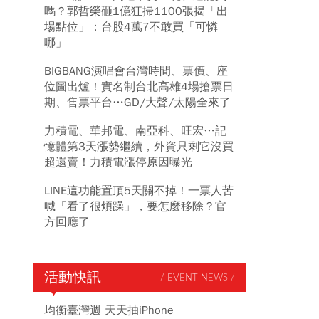
嗎？郭哲榮砸1億狂掃1100張揭「出
場點位」：台股4萬7不敢買「可憐
哪」
BIGBANG演唱會台灣時間、票價、座
位圖出爐！實名制台北高雄4場搶票日
期、售票平台…GD/大聲/太陽全來了
力積電、華邦電、南亞科、旺宏…記
憶體第3天漲勢繼續，外資只剩它沒買
超還賣！力積電漲停原因曝光
LINE這功能置頂5天關不掉！一票人苦
喊「看了很煩躁」，要怎麼移除？官
方回應了
活動快訊
/ EVENT NEWS /
均衡臺灣週 天天抽iPhone