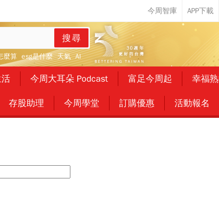
搜尋
怎麼算
esg是什麼
天氣
AI
生活
今周大耳朵 Podcast
富足今周起
幸福熟
存股助理
今周學堂
訂購優惠
活動報名