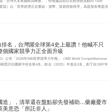
屆「台灣大未來國際高峰會」，特地邀請前白宮經濟政策顧問 Todd
・巴克霍茲）以「世界經濟正在重組：貨幣、貿易與新秩序」為題發表專題演
holz在會中指出，全球經濟正進入高度不確定的「驚奇時代」，但「混亂往往
預期不斷被推翻，各界更需不斷調整與因應，並在突發變局中展現應變
爭力排名，台灣躍全球第4史上最讚！他喊不只
整個國家競爭力正全面升級
布「2026年IMD世界競爭力年報」（IMD World Competitiveness
在70個受評比國家中排名第4名，較去（2025）年進步2名，創下自1997年
在人口超過2,000萬人的經濟體中，連續6年蟬聯世界第1，展現臺灣
確定下，仍具備優異的經濟韌性與國際競爭力。行政院長卓榮泰說，國
的民主治理、高靈活度的企業布局，與領先的科技實力。在 AI 浪潮帶
6年）經濟成長率更有望逐步達到 9.6%，資本市場總值已躍居全球第 5
問李東昇則是表示，台灣第4不是偶然，這是多年累積的產業實力、制
技創新與人民努力的共同成果，台灣不只是半導體強，台灣是整個國家
造」，清單還在盤點卻先發補助...藥廠憂市
這正是台灣邁向第二次經濟奇蹟的重要訊號。
策美意恐「所託非人」