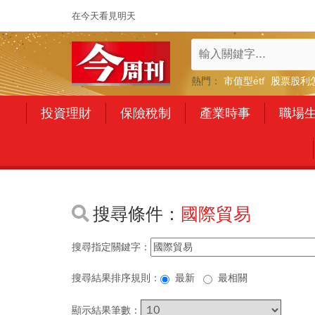
在今天看見明天
熱門：
市值型etf
股票股利
投資理財
保險稅制
產業時事
職場
搜尋條件：
國際貿易
搜尋指定關鍵字：
搜尋結果排序規則：
最新
最相關
顯示結果筆數：