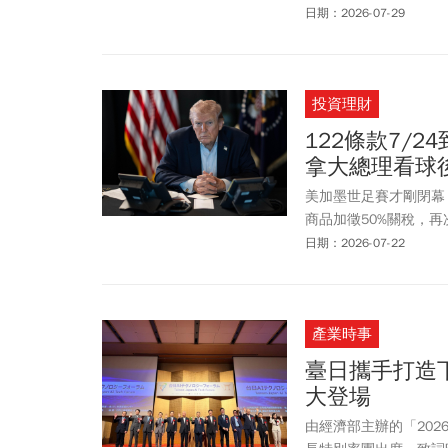
港。
日期：2026-07-29
投資理財
122條款7/
拿大總理看球
美加墨世足賽才剛閉幕
商品加徵50%關稅，
大總理卡尼、墨西哥總
日期：2026-07-22
面向卡尼說，加拿大森
稅索賠。川普政府依《貿
預期美國將改用301條
產業時事
臺日攜手打造下
大登場
由經濟部主辦的「20