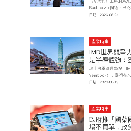
《今周刊》主辦的第九
Buchholz（陶德
講。Todd Buch
日期：2026-06-24
是繁榮的機會」，面對
能力與韌性。
產業時事
IMD世界競
是半導體強：
瑞士洛桑管理學院（IMD）公
Yearbook），臺灣
納入評比以來最佳成績。
日期：2026-06-19
在全球經貿環境高度不
際評比肯定了台灣穩健
動下，台灣今年（202
產業時事
大。全球觀智慧永續顧
度韌性、企業效率、科
政府推「國藥國
競爭力正在全面升級，
場不買單，政