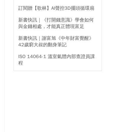
訂閱贈【歌林】AI聲控3D擺頭循環扇
新書快訊｜《打開錢意識》學會如何
與金錢相處，才能真正體現富足
新書快訊｜謝富旭《中年財富覺醒》
42歲窮大叔的翻身筆記
ISO 14064-1 溫室氣體內部查證員課
程