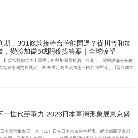
24到期，301條款接棒台灣能閃過？從川普和加
後，變臉加徵5成關稅找答案｜全球瞭望
，川普卻對加拿大出重手，針對加國葡萄酒、混凝土、電機設備等多種
再次點燃兩國貿易戰火。2026世足賽由美加墨三國共同主辦，川普與加拿
統辛鮑姆還一起觀看冠軍戰，除了加徵關稅外，川普還對外指出，他當
林大火濃煙飄散到美國，這些山火毒害美國空氣，因此要對加國多收關
易法》第122條款對全球加徵的10%關稅，將於24日（周五）到期，
款，針對60國加收新一輪關稅。
一世代競爭力 2026日本臺灣形象展東京盛
26日本臺灣形象展」今（15）日在日本東京盛大登場。經濟部龔明鑫部