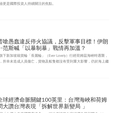
1101)、中鋼(2002)等。
險更是國際投資人持續關注的焦點。
普嗆愚蠢違反停火協議，反擊軍事目標！伊朗
…范斯喊「以暴制暴」戰情再加溫？
下新加坡籍貨輪「長麗輪」（Ever Lovely）行經荷姆茲海峽時遇襲，
，所幸未造成人員傷亡，貨物及船隻都沒有受到重大影響，仍於海上繼
批評伊朗，直指對方愚蠢地違反簽署的停火協議。美國中央司令部證
目標進行反擊，空襲伊朗飛彈與無人機儲存設施，以及沿岸雷達據點，
署，確保商船能夠安全通行。而伊朗伊斯蘭革命衛隊（IRGC）也在27
在區域內的部署據點發動轟炸，稱根據協議內容，荷姆茲海峽的船舶通
美方再次進行攻擊，不排除再採取更大規模的反應。
全球經濟命脈關鍵100英里：台灣海峽和荷姆
問大讚台灣表現「拆解世界新變局 」