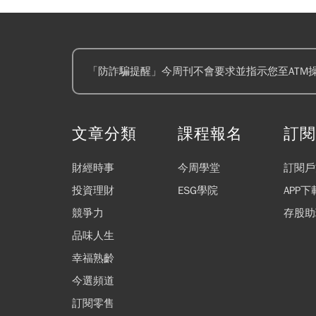
「防詐騙提醒」今周刊不會要求並指示您至ATM
文章分類
課程報名
訂
財經時事
今周學堂
訂閱戶
投資理財
ESG學院
APP下
競爭力
存股助
品味人生
幸福熟齡
今選頻道
訂閱零售