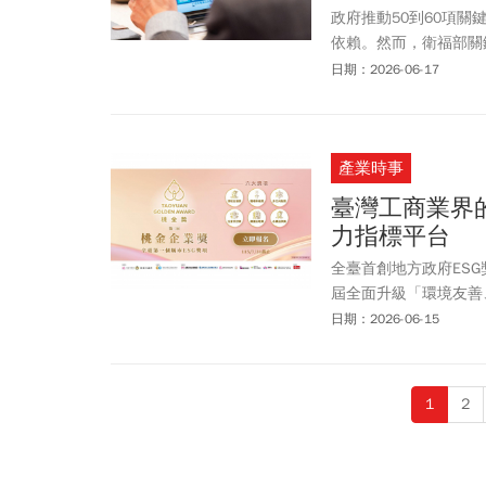
政府推動50到60項
依賴。然而，衛福部關
須政府面對。
日期：2026-06-17
產業時事
臺灣工商業界
力指標平台
全臺首創地方政府ES
屆全面升級「環境友善
獎項，更新增中小企業
日期：2026-06-15
優秀企業加入，展現與
會、公司治理） 已從
則。被譽為「臺灣工商
1
2
一步追問「能否長期運
ESG 治理脈絡中，尋