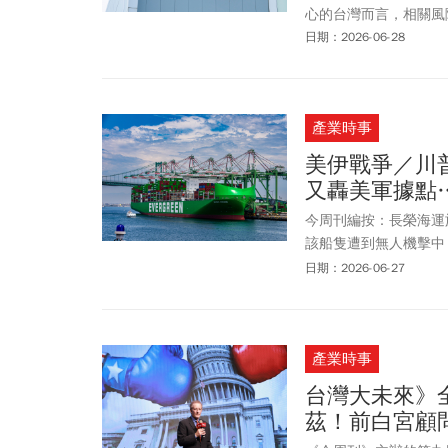
頭如台塑(1301)、台泥(
心的台灣而言，相關風
日期：2026-06-28
產業時事
美伊戰爭／川
又轟美軍據點
今周刊編按：長榮海運旗
該船隻遭到無人機擊中
續航行。美國總統發文
日期：2026-06-27
實，針對伊朗境內軍事
並持續在荷姆茲海峽部
日發文指出，已對美軍
產業時事
行管制權屬於伊朗。若
台灣大未來》
茲！前白宮顧