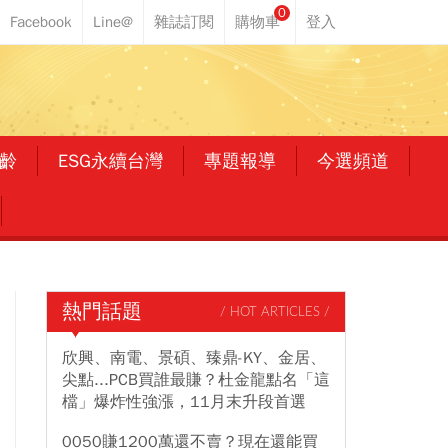
0
齡
ESG永續台灣
專題報導
今選頻道
熱門話題
/ HOT ARTICLES /
欣興、南電、景碩、臻鼎-KY、金居、
尖點...PCB買誰最賺？杜金龍點名「這
檔」爆炸性強漲，11月末升段首選
0050賺1200萬還不賣？現在還能買