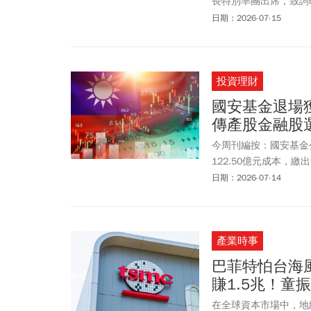
長特別率團出席，致詞
本屆形象展以 “Innov
日期：2026-07-15
智慧科技、智慧健康與
臺灣精品、品味臺灣等
日產業合作，共同打造
投資理財
國安基金退場
傳產股金融股
今周刊編按：國安基金
122.50億元成本，繳
示，進場期間成功穩定
日期：2026-07-14
能。回顧此次護盤背景
盪，台股2025年4月7
再跌772.4點，市
產業時事
勝關鍵在於「精準鎖定科
的指標，還包含聯發科(245
巴菲特怕台海
等半導體與AI伺服器
賺1.5兆！童
營金控龍頭，如富邦金(288
等，用以撐盤並在退場
在全球資本市場中，地