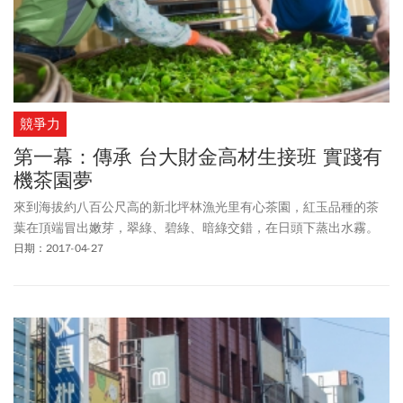
競爭力
第一幕：傳承 台大財金高材生接班 實踐有
機茶園夢
來到海拔約八百公尺高的新北坪林漁光里有心茶園，紅玉品種的茶
葉在頂端冒出嫩芽，翠綠、碧綠、暗綠交錯，在日頭下蒸出水霧。
日期：2017-04-27