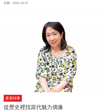
者，屈指可數。其中，有日本比爾蓋茲之稱的軟體銀行（Soft
日期：2010-10-07
Bank）社長孫正義，就是其中的佼佼者。
產業時事
從歷史裡找當代魅力偶像