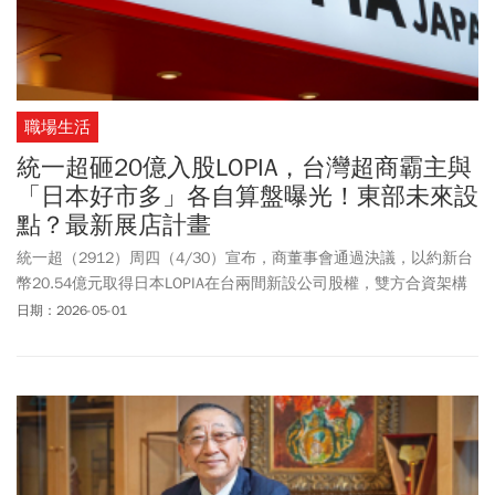
職場生活
統一超砸20億入股LOPIA，台灣超商霸主與
「日本好市多」各自算盤曝光！東部未來設
點？最新展店計畫
統一超（2912）周四（4/30）宣布，商董事會通過決議，以約新台
幣20.54億元取得日本LOPIA在台兩間新設公司股權，雙方合資架構
涵蓋零售超市與食品加工。LOPIA因其販售商品多元，也被網友稱為
日期：2026-05-01
「日本好市多」。LOPIA總經理水元仁志也在社群媒體上坦言，其物
流與產能「已接近極限」，此次引入統一超商正是為了補強基礎建
設，並規劃藉7-ELEVEN通路將LOPIA商品送達全台各地。