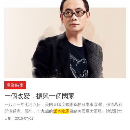
產業時事
一個改變，振興一個國家
一八五三年七月八日，美國東印度艦隊直駛日本東京灣，強迫幕府
開港通商。隔年，十九歲的
坂本龍馬
目睹美國巨大軍艦，體認到世
界之大，後來他力推維新，這一變，也順勢翻轉了日本的命運。
日期：2015-07-02