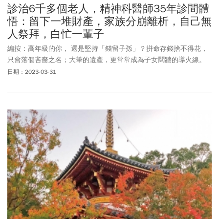
診治6千多個老人，精神科醫師35年診間體
悟：留下一堆財產，家族分崩離析，自己無
人祭拜，白忙一輩子
編按：高年級的你， 還是堅持「錢留子孫」？拼命存錢捨不得花，
只會落個吝嗇之名；大筆的遺產，更常常成為子女鬩牆的導火線。
作者和田秀樹擔任老年精神科醫師35年，診治超過6000名老年人，
日期：2023-03-31
一年解剖一百例大體，最後他明白，沒有任何人能在年過85歲之
後，大腦沒有阿茲海默行神經病變、體內沒有任何癌細胞、動脈沒
有任何硬化症狀。換句話說，不論怎麼努力，人終究只能接受年華
老去。坦然認老，不是認輸棄守，而是把注意力放在自己還能做的
事，從容不迫的面對老年生活，成為一個有格調的高年級生。