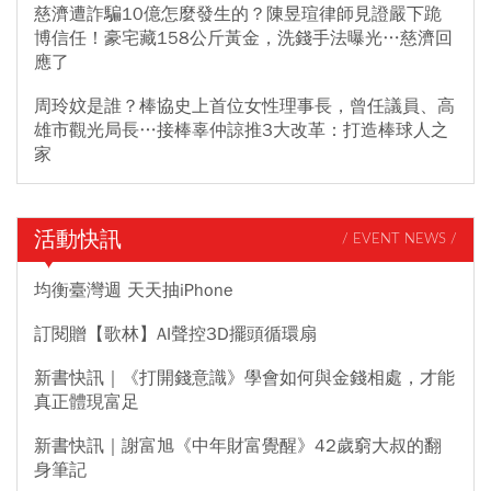
慈濟遭詐騙10億怎麼發生的？陳昱瑄律師見證嚴下跪
博信任！豪宅藏158公斤黃金，洗錢手法曝光…慈濟回
應了
周玲妏是誰？棒協史上首位女性理事長，曾任議員、高
雄市觀光局長…接棒辜仲諒推3大改革：打造棒球人之
家
活動快訊
/ EVENT NEWS /
均衡臺灣週 天天抽iPhone
訂閱贈【歌林】AI聲控3D擺頭循環扇
新書快訊｜《打開錢意識》學會如何與金錢相處，才能
真正體現富足
新書快訊｜謝富旭《中年財富覺醒》42歲窮大叔的翻
身筆記