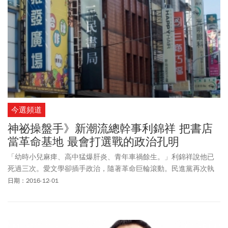
今選頻道
神祕操盤手》新潮流總幹事利錦祥 把書店
當革命基地 最會打選戰的政治孔明
「幼時小兒麻痺、高中猛爆肝炎、青年車禍餘生。」利錦祥說他已
死過三次。愛文學卻插手政治，隨著革命巨輪滾動。民進黨再次執
政， 他也再度面臨挑戰的坡坎。
日期：2016-12-01