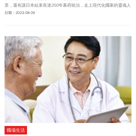
景，還有讓日本結束長達250年幕府統治，走上現代化國家的靈魂人
物、也是日本最受歡迎的歷史人物
坂本龍馬
的家鄉。高知因不易抵
日期：2023-08-09
達，較少台灣旅客前往也較不熟知。今年5/10高知縣和台灣虎航及
燦星旅行社推出包機，吸引許多民眾前往旅遊。高知縣知事濱田省
司表示，高知包機航班啟航後，5月載客率為87.7%，6月達96.4%，
7月更是接近100%。「桃園—高知」包機航線太受歡迎，高知縣、
台灣虎航及燦星旅遊決定延長包機時間，於10/28至明年3/31推出
秋冬航班，每周三、六出發。
職場生活