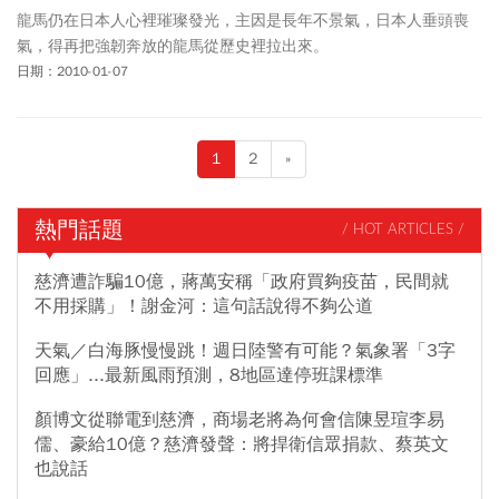
龍馬仍在日本人心裡璀璨發光，主因是長年不景氣，日本人垂頭喪
氣，得再把強韌奔放的龍馬從歷史裡拉出來。
日期：2010-01-07
1
2
»
熱門話題
/ HOT ARTICLES /
慈濟遭詐騙10億，蔣萬安稱「政府買夠疫苗，民間就
不用採購」！謝金河：這句話說得不夠公道
天氣／白海豚慢慢跳！週日陸警有可能？氣象署「3字
回應」...最新風雨預測，8地區達停班課標準
顏博文從聯電到慈濟，商場老將為何會信陳昱瑄李易
儒、豪給10億？慈濟發聲：將捍衛信眾捐款、蔡英文
也說話