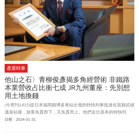
產業時事
他山之石〉青柳俊彥揭多角經營術 非鐵路
本業營收占比衝七成 JR九州董座：先別想
用土地換錢
(今周刊1415)從日本福岡縣博多車站出發的特快列車抵達佐賀縣武雄
溫泉站後，旅客魚貫而下，又魚貫而上。他們走出原本的特快列
車，「接力」搭上另一台流線型修長的JR九州「海鷗號」，這是二
日期：2024-01-31
○二二年開通的西九州新幹線列車。