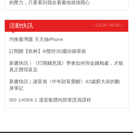
的壓力，只要看到我在看書他就很開心
活動快訊
/ EVENT NEWS /
均衡臺灣週 天天抽iPhone
訂閱贈【歌林】AI聲控3D擺頭循環扇
新書快訊｜《打開錢意識》學會如何與金錢相處，才能
真正體現富足
新書快訊｜謝富旭《中年財富覺醒》42歲窮大叔的翻
身筆記
ISO 14064-1 溫室氣體內部查證員課程