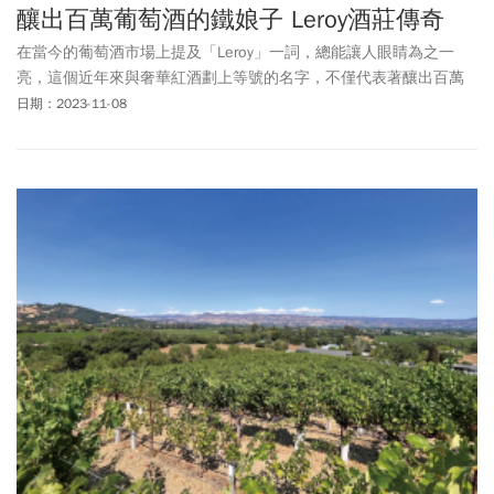
釀出百萬葡萄酒的鐵娘子 Leroy酒莊傳奇
在當今的葡萄酒市場上提及「Leroy」一詞，總能讓人眼睛為之一
亮，這個近年來與奢華紅酒劃上等號的名字，不僅代表著釀出百萬
身價葡萄酒的Leroy酒莊，也幾乎是背後管理者、釀酒師Lalou Bize-
日期：2023-11-08
Leroy的另一個代名詞。