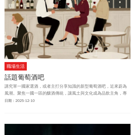
職場生活
話題葡萄酒吧
講究單一國家選酒，或者主打分享知識的新型葡萄酒吧，近來蔚為
風潮。聚焦一國一區的釀酒傳統，讓風土與文化成為品飲主角，專
家引領的輕鬆品飲課，則讓酒吧搖身一變成為探索葡萄酒的舞台，
日期：2025-12-10
開啟埋藏於酒液中、更豐富的世界觀點。