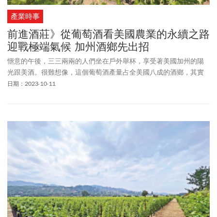
產業時事
前進酒莊》從葡萄酒看美國農業的永續之路
迎戰極端氣候 加州酒鄉先出招
愜意的午後，三三兩兩的人們坐在戶外舉杯，享受著美國加州的陽
光跟美酒。很難想像，這個葡萄酒產量占全美國八成的酒鄉，其實
正面臨著百年來最大的氣候挑戰。
日期：2023-10-11