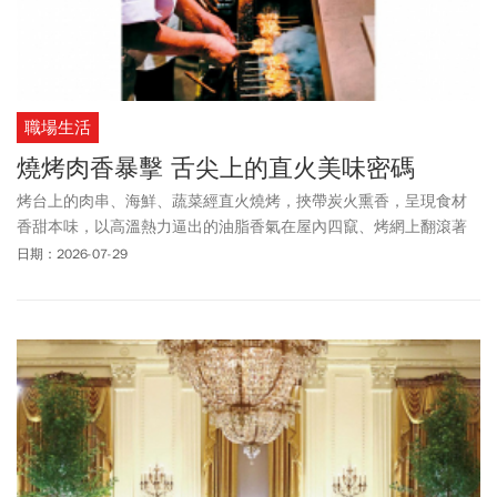
職場生活
燒烤肉香暴擊 舌尖上的直火美味密碼
烤台上的肉串、海鮮、蔬菜經直火燒烤，挾帶炭火熏香，呈現食材
香甜本味，以高溫熱力逼出的油脂香氣在屋內四竄、烤網上翻滾著
馥郁肉汁滋滋作響，中秋吃烤肉提前預約、由職人代你燒烤，出一
日期：2026-07-29
張嘴就能感受大火淬鍊的野派風味。