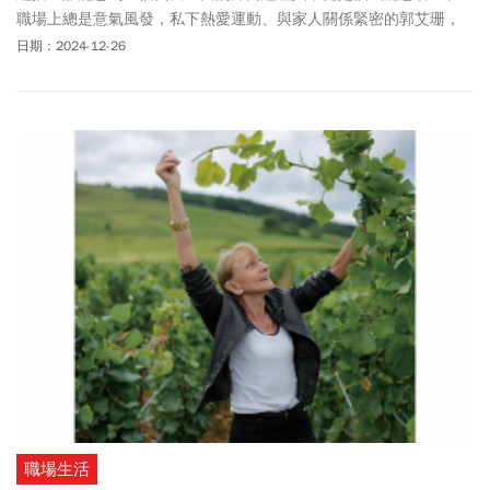
職場上總是意氣風發，私下熱愛運動、與家人關係緊密的郭艾珊，
竟有個秘密：事業愈成功，她愈依賴酒精。醉到最狼狽的時候，傍
日期：2024-12-26
晚還是搖搖晃晃走到校門口接小孩，結果是兩個小孩一人牽一邊，
把我牽回家。也曾經聽到便利商店開門的「叮咚，歡迎光臨」後，
再次醒來已經是幾天後的事情，浴缸裡面裝滿了喝完的啤酒罐。當
家人把她反鎖在臥室，她卻還是能喝到爛醉，怎麼辦到的？原來她
從臥室的陽臺爬出去，踏著14樓高的外牆水管爬進客廳拿酒…直到
躺在蒼白的病床上，面對超高的肝指數和嚴重黃疸，才讓她不得不
正視這個問題，正式戒酒，重整自己的人生。郭艾珊的故事，揭露
了最真實、最脆弱的自己，提醒我們面對困難時不要害怕，鼓起勇
氣走下去，無論如何終將迎向康復。
職場生活