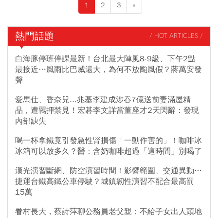
1
2
3
»
熱門話題
/ HOT ARTICLES /
白海豚停班停課最新！台北最大陣風8-9級、下午2點
最接近…風雨比巴威還大，為何不放颱風假？蔣萬安發
聲
愛馬仕、香奈兒...兆基李建成涉吞7億送前妻滿屋精
品，遭羈押禁見！宏碁李文詳當董座才2天閃辭：發現
內部缺失
喝一杯拿鐵竟引發急性腎損傷「一動作害的」！咖啡冰
冰箱可以放多久？醫：含奶咖啡超過「這時間」別喝了
漢光演習斷網、防空演習時間！影響範圍、交通異動…
捷運台鐵高鐵公車停駛？城鎮韌性演習不配合最高罰
15萬
眷村長大，蔡詩萍聊公務員老父親：不給子女出人頭地