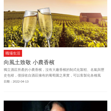
職場生活
向風土致敬 小農香檳
獨立酒莊所產的小農香檳，沒有大廠香檳的制式化製程、名氣與歷
史包袱，僅採收自酒莊擁有的葡萄園之果實，可以客製化各種風
味，表現不同風土的酒香細節。據倫敦國際酒類交易所追蹤的香檳
日期：2022-04-13
五十指數顯示，去年一至十二月頂級香檳價格跳漲三三．七％，為
史上最佳表現，供給有限的小農香檳更是搶手，內行人挑香檳看門
道，品嘗香氣之餘，更能變身收藏逸品。