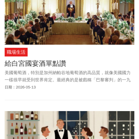
職場生活
給白宮國宴酒單點讚
美國葡萄酒，特別是加州納帕谷地葡萄酒的高品質，就像美國國力
一樣很早就受到世界肯定。最經典的是被戲稱「巴黎審判」的一九
七六年巴黎品酒會，在那場由法國評審嚴謹盲品的競賽中，加州酒
日期：2026-05-13
完勝法國布根地白酒與波爾多紅酒，跌破老派專家眼鏡，也為所謂
「新世界葡萄酒」的定位與定價開啟了新篇章。