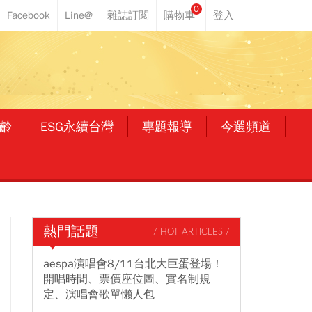
0
齡
ESG永續台灣
專題報導
今選頻道
熱門話題
/ HOT ARTICLES /
aespa演唱會8/11台北大巨蛋登場！
開唱時間、票價座位圖、實名制規
定、演唱會歌單懶人包