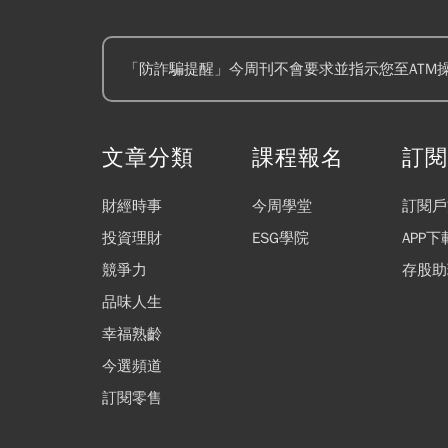
「防詐騙提醒」今周刊不會要求並指示您至ATM
文章分類
課程報名
訂
財經時事
今周學堂
訂閱戶
投資理財
ESG學院
APP下
競爭力
存股助
品味人生
幸福熟齡
今選頻道
訂閱零售