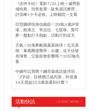
《吉伊卡哇》電影7/31上映！威秀影
城特典、預售套票…販售資訊整理，
討伐棒+小卡必收、上映戲院一文看
巨型鋼彈現身信義區！20個人氣IP登
場，航海王、哥吉拉、七龍珠、寶可
夢…盤點打卡熱點，活動只到這天
天氣／白海豚颱風最新路徑！北北基
桃「暴風圈侵襲率」出爐，這天估發
布海警，父親節會影響嗎？10日報先
看
中鋼可以買嗎？鋼市築底訊號浮現，
「2字頭」目標價已成共識，外資連
14天買超22.6萬張看到什麼？
活動快訊
/ EVENT NEWS /