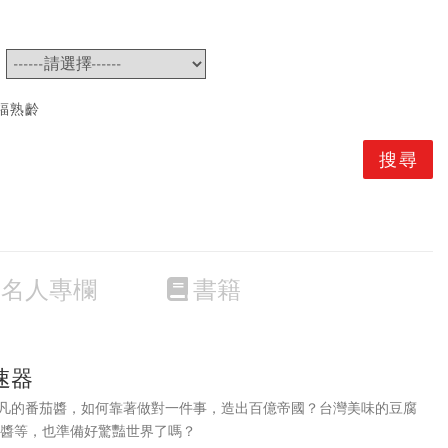
~
福熟齡
名人專欄
書籍
速器
凡的番茄醬，如何靠著做對一件事，造出百億帝國？台灣美味的豆腐
辣醬等，也準備好驚豔世界了嗎？