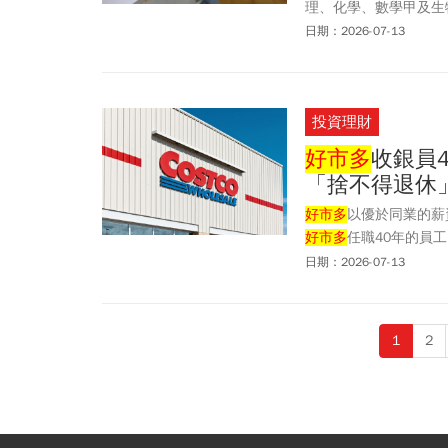
理、化學、數學甲及生
表示，將依規定提報考
日期：2026-07-13
就曾揭露有學生於參加
學生於分科測驗考場攜
投資理財
好市多
收銀員
「捨不得退休」
好市多
以優於同業的薪
好市多
任職40年的員
著這份穩定收入買下附
日期：2026-07-13
福利吸引員工，員工時
少人眼中的優質職場。
1
2