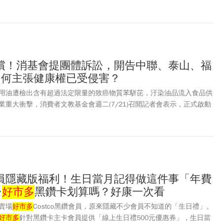
償！消基會提團體訴訟，開告中聯、泰山、福
如何主張健康權已受侵害？
用油遭檢出含有超過法定限量的致癌物質苯駢芘，汙染油品流入食品供
重大衝擊，消費者文教基金會週二(7/21)召開記者會表示，正式啟動
油品、泰山企業、福懋油脂及福壽實業等業者請求損害賠償。消基會秘
前發生黑心油事件，十幾年後又發生毒油事件，政府究竟要讓民眾經歷
員隱藏版福利！生日當月記得做這件事「年費
…
好市多
黑鑽卡划算嗎？好康一次看
賣場
好市多
Costco黑鑽會員，原來隱藏不少會員不知道的「生日禮」。
好市多
針對黑鑽卡主卡會員提供「線上生日禮500元優惠券」，生日當