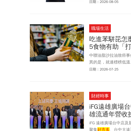
日期：2026-08-05
職場生活
吃進苯駢芘怎
5食物有助「
中聯油脂沙拉油致癌事
異的是，就連標榜低溫
底是什麼？苯駢芘最大
日期：2026-07-25
財經時事
iFG遠雄廣場
雄流通年營收挑
iFG 遠雄廣場台中店
聚集
好市多
、台中大遠