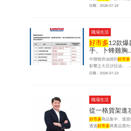
廣場總經理曾玉鳳樂觀
日期：2026-07-24
職場生活
好市多
12款
手、卜蜂雞胸.
中聯致癌油燒到
好市多
影響之大豆沙拉油」，
退貨機制。
好市多
本次
日期：2026-07-23
泰豐、大田海洋及金博
效期限，以及收貨與上
貨機制憑會員卡或商品
職場生活
從一格貨架進
好市多
商品集中、退貨
透過
好市多
將產品賣向