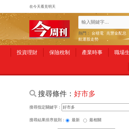
在今天看見明天
熱門：
台積電
兆豐金配息
航運股走勢
投資理財
保險稅制
產業時事
職場
搜尋條件：
好市多
搜尋指定關鍵字：
搜尋結果排序規則：
最新
最相關