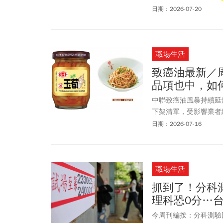
月於線上購物單筆消費
日期：2026-07-20
呼：「原來還有這個福
職場生活
致癌油最新／
品項也中，如何
中聯致癌油風暴持續延燒
下架清單，受影響業者
凡-板橋遠百店、周氏
日期：2026-07-16
期隨業者陸續統計回報
到問題油品。消費者可
月食品社也表示，外購
職場生活
招牌「愛恨椒芝麵乾拌麵
抓到了！分科
理科恐0分…
今周刊編按：分科測驗因