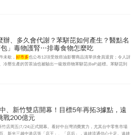
麼辦、多久會代謝？苯駢芘如何產生？醫點名
打包」毒物護腎…排毒食物怎麼吃
件未歇，
好市多
也公布12項受致癌油影響商品清單供會員退貨；令人訝
、冷壓生產的苦茶油也被驗出一級致癌物苯駢芘(BaP)超標。苯駢芘到
來源是哪、吃進多久人體會代謝、吃哪些食物有助排毒呢？
台中、新竹雙店開幕！目標5年再拓3據點，遠
戰200億元
及新竹店周五(7/24)正式開幕。看好中台灣消費實力，尤其台中零售市場
百、新光三越中港店等「店王」、「店后」，遠雄流通信心十足。遠雄