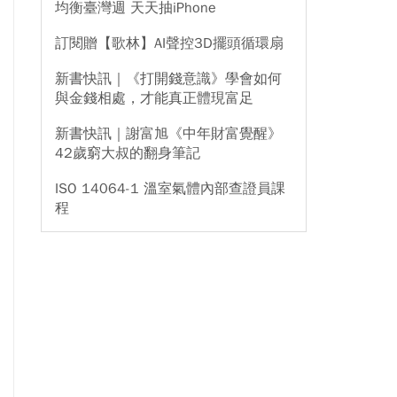
均衡臺灣週 天天抽iPhone
訂閱贈【歌林】AI聲控3D擺頭循環扇
新書快訊｜《打開錢意識》學會如何
與金錢相處，才能真正體現富足
新書快訊｜謝富旭《中年財富覺醒》
42歲窮大叔的翻身筆記
ISO 14064-1 溫室氣體內部查證員課
程