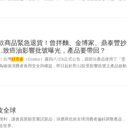
表示：「未來台中店有望成為集團流通事業的店王！」
爆款商品緊急退貨！曾拌麵、金博家、鼎泰豐抄
..致癌油影響批號曝光，產品要帶回？
！台灣
好市多
（Costco）週四(7/23)正式公告，因部分產品使用了「受
為確保消費者食用安全與權益，即日起針對12款受影響批號之產品啟動
受影響的產品涵蓋多個知名品牌與品項，包含泰山、曾拌麵、卜蜂、鼎
家等相關產品，已明確列出受影響產品的貨號、品名、受影響批號或有
架起始日，以利會員進行核對。是否需要帶影響商品到
好市多
？本次退
，購買憑證都可，沒貨也可以。
攻全球
便利，讓會員更願意嘗試新品；供應商也依全球消費者偏好調整產品，
全世界。