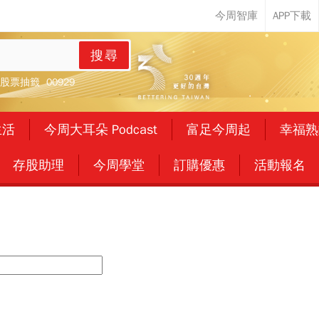
搜尋
股票抽籤
00929
生活
今周大耳朵 Podcast
富足今周起
幸福熟
存股助理
今周學堂
訂購優惠
活動報名