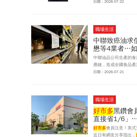
日期：2026-07-22
職場生活
中聯致癌油求
懋等4業者…
中聯油品公司生產的食
應鏈，造成全國食品產業
團體訴訟程序，向中聯
日期：2026-07-21
書長陳雅萍痛批，十年
幾次健康危害恐慌？
職場生活
好市多
黑鑽會
直接省1/6」
好市多
會員注意！美式
近日有網友分享指出，