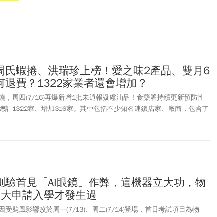
滿5000元，輸入專屬折扣碼，即可現折500元。讓不少會員看完才驚
利！」
周氏蝦捲、洪瑞珍上榜！愛之味2產品、雙月6
退費？1322家業者還會增加？
，周四(7/16)再爆新增1批未通報疑慮油品！食藥署持續更新預防性
總計1322家、增加316家。其中包括不少知名連鎖店家、廠商，包含了
蝦捲總店、洪瑞珍彰化三民及樂雅樂多家分店等。食藥署指出，預估近
，家數仍會微幅上升。食品大廠「愛之味」發表聲明，旗下兩項產品用
憑發票、購買憑證至原購買通路進行退換貨或退款。主打養生湯品的雙
原料供應商的部分醬料產品受問題油品批號影響，自6月1日起購買包括
」共6大品項、7/17開放退費。
測驗首見「AI眼鏡」作弊，這機器立大功，物
台大申請入學才發生過
受颱風影響改於周一(7/13)、周二(7/14)登場，首日考試項目為物