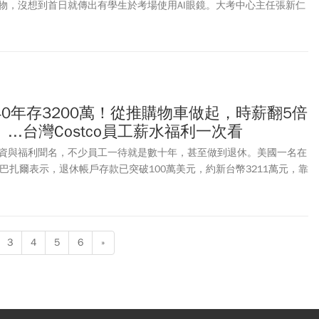
物，沒想到首日就傳出有學生於考場使用AI眼鏡。大考中心主任張新仁
委會議處，最重該科零分計算。先前，大學申請入學結果公布時，台大
醫牙學系二階筆試時使用AI眼鏡作弊，成為台大首例。而今日又傳出有
帶AI眼鏡。大考中心提醒考生，切勿以身試法，以免得不償失。
40年存3200萬！從推購物車做起，時薪翻5倍
...台灣Costco員工薪水福利一次看
資與福利聞名，不少員工一待就是數十年，甚至做到退休。美國一名在
工巴扎爾表示，退休帳戶存款已突破100萬美元，約新台幣3211萬元，靠
帶游泳池的房子，還曾帶著家人到歐洲旅遊。台灣
好市多
同樣以薪資與
薪為258元起，享有團體保險、健康檢查、會員卡等多項福利，成為不
3
4
5
6
»