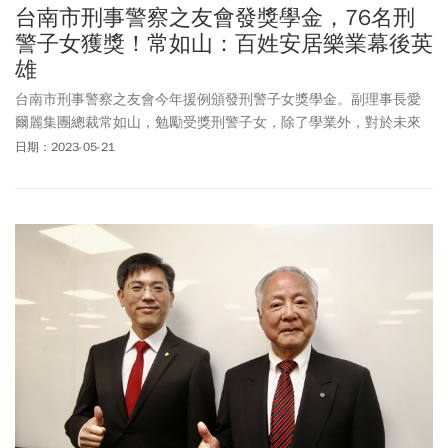
台南市刑事警察之友會發獎學金，76名刑
警子女獲獎！常如山：百姓安居樂業幕後英
雄
台南市刑事警察之友會今年援例頒發刑警子女獎學金。副理事長愛
爾麗集團總裁常如山，勉勵受獎刑警子女，除了學業外，對於未來
的發展，更應重視人格與倫常的養成。
日期：2023-05-21