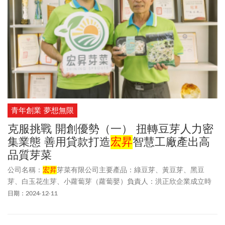
青年創業 夢想無限
克服挑戰 開創優勢（一） 扭轉豆芽人力密
集業態 善用貸款打造
宏昇
智慧工廠產出高
品質芽菜
公司名稱：
宏昇
芽菜有限公司主要產品：綠豆芽、黃豆芽、黑豆
芽、白玉花生芽、小蘿蔔芽（蘿蔔嬰）負責人：洪正欣企業成立時
間：110年02月核貸銀行：彰化商銀北港分行
日期：2024-12-11