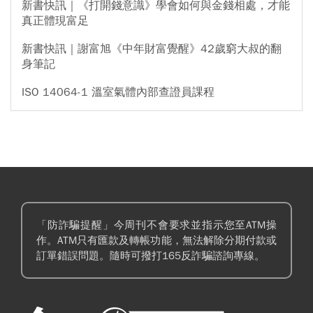
新書快訊｜《打開錢意識》學會如何與金錢相處，才能
真正體現富足
新書快訊｜謝富旭《中年財富覺醒》42歲窮大叔的翻
身筆記
ISO 14064-1 溫室氣體內部查證員課程
「防詐騙提醒」今周刊不會要求並指示您至ATM操
作。ATM只有匯款及轉帳功能，無法解除分期付款或
訂單錯誤問題。隨時可撥打165反詐騙諮詢專線。