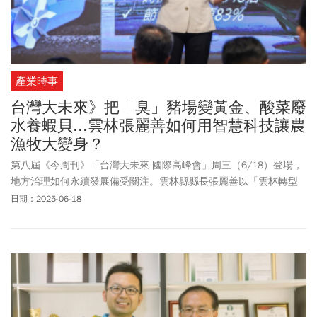
產業時事
台灣大未來》把「臭」豬場變黃金、酸菜廢
水養蝦貝...雲林張麗善如何用智慧科技讓農
漁牧大變身？
第八屆《今周刊》「台灣大未來 國際高峰會」周三（6/18）登場，
地方治理如何永續發展備受關注。雲林縣縣長張麗善以「雲林轉型
契機！從農業永續到產業升級」為題，透過在地實際案例，分享這
日期：2025-06-18
座台灣農業大縣的永續轉型經驗。