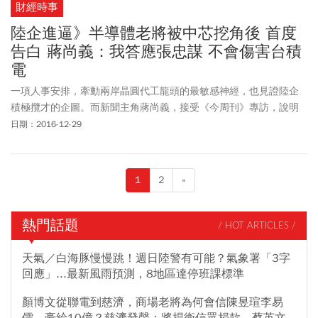
財經時事
陸企進逼》半導體老將被中芯挖角後 首度
告白 蔣尚義：我答應張忠謀 不會傷害台積
電
一項人事安排，牽動兩岸晶圓代工龍頭的最敏感神經，也見證陸企
積極攬才的企圖。而新聞主角蔣尚義，接受《今周刊》專訪，說明
他如何做出這項重大決定。
日期：2016-12-29
1
2
»
熱門話題
/ HOT ARTICLES /
天氣／白海豚慢慢跳！週日陸警有可能？氣象署「3字
回應」...最新風雨預測，8地區達停班課標準
顏博文從聯電到慈濟，商場老將為何會信陳昱瑄李易