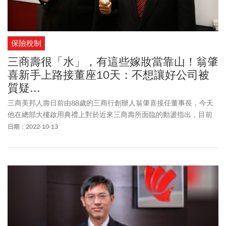
保險稅制
三商壽很「水」，有這些嫁妝當靠山！翁肇
喜新手上路接董座10天：不想讓好公司被
質疑...
三商美邦人壽日前由88歲的三商行創辦人翁肇喜接任董事長，今天
他在總部大樓啟用典禮上對於近來三商壽所面臨的動盪指出，目前
啟動現金增資及以私募專案引進策略投資人，而不少策略投資人都
日期：2022-10-13
是看中三商壽很「水」，再加上擁有上萬人的業務團隊及1.4兆總資
產等「嫁妝」，因此能跟三商壽合作是「何樂而不為」。