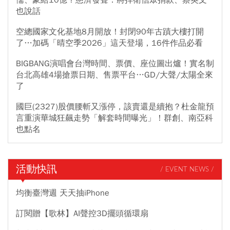
儒、豪給10億？慈濟發聲：將捍衛信眾捐款、蔡英文
也說話
空總國家文化基地8月開放！封閉90年古蹟大樓打開
了…加碼「晴空季2026」這天登場，16件作品必看
BIGBANG演唱會台灣時間、票價、座位圖出爐！實名制
台北高雄4場搶票日期、售票平台…GD/大聲/太陽全來
了
國巨(2327)股價腰斬又漲停，該賣還是續抱？杜金龍預
言重演華城狂飆走勢「解套時間曝光」！群創、南亞科
也點名
活動快訊
/ EVENT NEWS /
均衡臺灣週 天天抽iPhone
訂閱贈【歌林】AI聲控3D擺頭循環扇