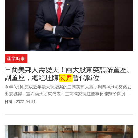
產業時事
三商美邦人壽變天！兩大股東突請辭董座、
副董座，總經理陳
宏昇
暫代職位
今年3月剛完成近年最大現增案的三商美邦人壽，周四(4/14)突然丟
出震撼彈，宣布兩大股東代表：三商陳家現任董事長陳翔玠與另一
大股東翁家的副董事長翁翠君，在董事會後請辭。公司表示，兩人
日期：2022-04-14
是完成階段性任務後將公司交由專業經理人管理，三商壽董事長一
職目前先由現任總經理陳
宏昇
暫時代理。