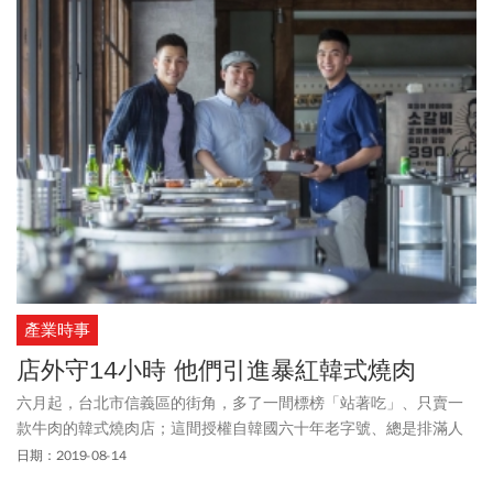
產業時事
店外守14小時 他們引進暴紅韓式燒肉
六月起，台北市信義區的街角，多了一間標榜「站著吃」、只賣一
款牛肉的韓式燒肉店；這間授權自韓國六十年老字號、總是排滿人
潮的特色店，幕後推手卻是三個平均二十九歲的年輕人……
日期：2019-08-14