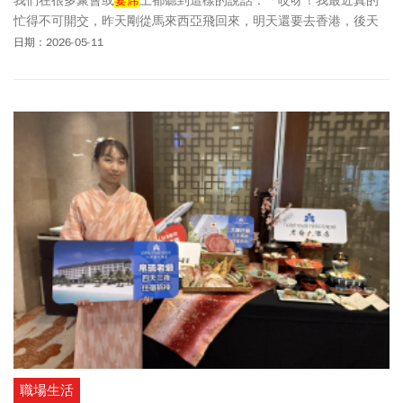
我們在很多聚會或
宴席
上都聽到這樣的說話：「哎呀！我最近真的
忙得不可開交，昨天剛從馬來西亞飛回來，明天還要去香港，後天
要去東京。唉！我簡直忙得累死了！」通常會如此說的人，為了確
日期：2026-05-11
定你清楚的聽到與接收到他很忙的訊息，會鍥而不捨再以不同方法
重複同樣訊息很多次。「哎呀，這個公司又要我去，那個會議又要
求我一定得到，我想脫身都沒辦法。」如此不斷透過廣播自身的忙
碌，來凸顯他的重要性，其實是一種非常極度渴望且絕望地企求大
家多多關照與重視他的重要性與不可或缺性。仔細觀察下來，他們
挺可憐的。
職場生活