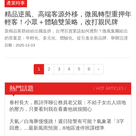
產業時事
精品逆風、高端客源外移，微風轉型重押年
輕客！小眾＋體驗雙策略，改打親民牌
當精品客群紛紛出國血拼，台灣百貨業該如何應對？微風集團給出
的答案是：年輕化、多元化、體驗化。從引進全新品牌、舉辦沉浸
式光影展，微風正力拚年輕化。
日期：2025-12-03
1
2
3
4
5
6
»
熱門話題
/ HOT ARTICLES /
眷村長大，蔡詩萍聊公務員老父親：不給子女出人頭地
的壓力，只要看到我在看書他就很開心
天氣／白海豚慢慢跳！週日陸警有可能？氣象署「3字
回應」...最新風雨預測，8地區達停班課標準