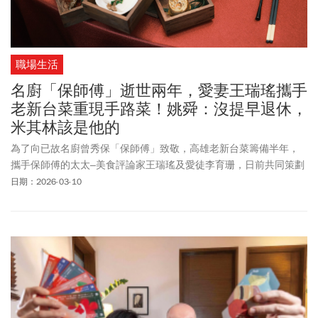
職場生活
名廚「保師傅」逝世兩年，愛妻王瑞瑤攜手
老新台菜重現手路菜！姚舜：沒提早退休，
米其林該是他的
為了向已故名廚曾秀保「保師傅」致敬，高雄老新台菜籌備半年，
攜手保師傅的太太–美食評論家王瑞瑤及愛徒李育珊，日前共同策劃
一場「曾秀保大師 一味永傳回味饗宴」，重現保師傅經典手路菜。
日期：2026-03-10
現場36桌
宴席
，國內餐飲界大咖雲集，在晚宴正式舉辦前幾天的記
者會上，同樣是資深媒體人、美食評論家姚舜也特別當場支持，並
說：「如果保師傅沒有提早退休，米其林的頭銜就是他的」。王瑞
瑤在社群上特別感謝姚舜出現，美食圈也對「高手間的惺惺相惜」
傳為佳話。