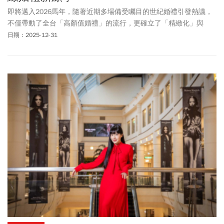
即將邁入2026馬年，隨著近期多場備受矚目的世紀婚禮引發熱議，
不僅帶動了全台「高顏值婚禮」的流行，更確立了「精緻化」與
「派對感」成為當代婚宴的兩大顯學。新世代新人不再滿足於傳統
日期：2025-12-31
的吃飯敬酒流程，而是渴望像明星一樣，擁有一場既保有私密質
感、又能與至親好友盡情微醺的時尚婚禮。