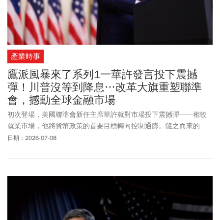
產業時事
鷹派風暴來了系列1一華許發言投下震撼
彈！川普沒等到降息…改革大旗重塑聯準
會，撼動全球金融市場
初次登場，美國聯準會新任主席華許就對市場投下震撼彈──相較
就業市場，他將貨幣政策的首要目標轉向控制通膨。隨之而來的
是，升息預期扶搖直上，聯準會立場瞬間由鴿轉鷹，除了抗通膨，
日期：2026-07-08
縮表、換指標、降低透明度，都是他的新計畫，如何面對如此非典
型的聯準會一把手，已成金融市場新功課。