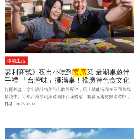
職場生活
蔘利商號》夜市小吃到
宴席
菜 最潮桌遊伴
手禮 「台灣味」擺滿桌！推廣特色食文化
打開外盒，拿出設計精美的卡牌與配件，馬上就能沉浸在不同遊戲
情境中。近年台灣原創桌遊團隊百花齊放，將多元題材搬進遊戲，
展現本土文創軟實力。迷走工作坊、蔘利商號和阿普蛙工作室，分
日期：2026-02-11
別以台灣歷史、美食和時事議題為切角，打造特色桌遊，玩家不僅
能享受聚會趣味，還能從中認識你不知道的台灣。