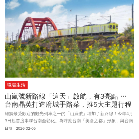
職場生活
山嵐號新路線「這天」啟航，有3亮點 …
台南晶英打造府城手路菜，推5大主題行程
雄獅最受歡迎的觀光列車之一的「山嵐號」增加了新路線！今年4月
3日起首度串聯台南至彰化。為呼應台南「美食之都」形象，與台南
晶英酒店合作，將府城經典手路菜搬上觀光列車。本次推出「阿舍
日期：2026-02-05
饗」及「太子盛」旬味旅程。即日起可至雄獅旅遊官網預訂，套票