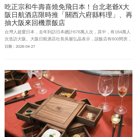
吃正宗和牛壽喜燒免飛日本！台北老爺X大
阪日航酒店限時推「關西六府縣料理」、再
抽大阪來回機票飯店
台灣人超愛日本，去年到訪日本總計676萬人次，其中，有164萬人
次造訪大阪。大阪日航酒店社長吳服弘晶表示，該飯店有600間房，
有不少旅客是台灣人，加上大阪美食充滿力，希望台灣人在台灣也
日期：2026-04-27
吃得到關西美食。他和台北老爺酒店總經理笹谷久雄是好朋友，一
回餐會中聊起，決定推出「大阪．關西美食祭」，邀請日本料理名
店「弁慶」料理長吉田全雄來台客座，將關西六府縣（大阪、京
都、滋賀、奈良、和歌山、兵庫）料理精華，以完整會席形式搬上
台北餐桌。最大亮點為台灣少見的關西風壽喜燒，選用日本三大和
牛之一的滋賀縣A5頂級近江牛（BMS12），以「先煎後調味」的關
西料理手法，呈現油花融化、香氣釋放的視覺與味覺雙重體驗。