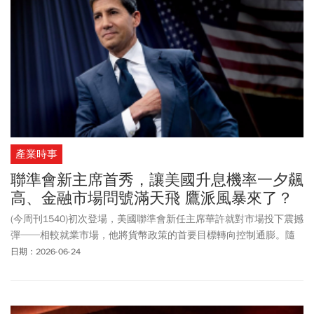
產業時事
聯準會新主席首秀，讓美國升息機率一夕飆
高、金融市場問號滿天飛 鷹派風暴來了？
(今周刊1540)初次登場，美國聯準會新任主席華許就對市場投下震撼
彈──相較就業市場，他將貨幣政策的首要目標轉向控制通膨。隨
之而來的是，升息預期扶搖直上，聯準會立場瞬間由鴿轉鷹，除了
日期：2026-06-24
抗通膨，縮表、換指標、降低透明度，都是他的新計畫，如何面對
如此非典型的聯準會一把手，已成金融市場新功課。