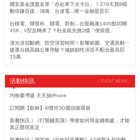
國安基金護盤名單「存起來下次卡位」！279天買8檔
翻倍賺百億：鴻海、台達電...唯一金融股是它
台積電、聯發科、聯電、群創...台股飆逾1400點叩關
45K，V型反轉來了？杜金龍先挑2檔「便當股」
漢光演習斷網、防空演習時間！影響範圍、交通異動…
捷運台鐵高鐵公車停駛？城鎮韌性演習不配合最高罰
15萬
活動快訊
/ EVENT NEWS /
均衡臺灣週 天天抽iPhone
訂閱贈【歌林】AI聲控3D擺頭循環扇
新書快訊｜《打開錢意識》學會如何與金錢相處，才能
真正體現富足