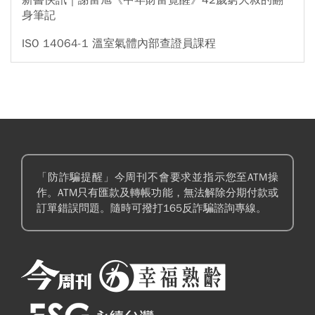
新書快訊｜謝富旭《中年財富覺醒》42歲窮大叔的翻
身筆記
ISO 14064-1 溫室氣體內部查證員課程
「防詐騙提醒」今周刊不會要求並指示您至ATM操
作。ATM只有匯款及轉帳功能，無法解除分期付款或
訂單錯誤問題。隨時可撥打165反詐騙諮詢專線。