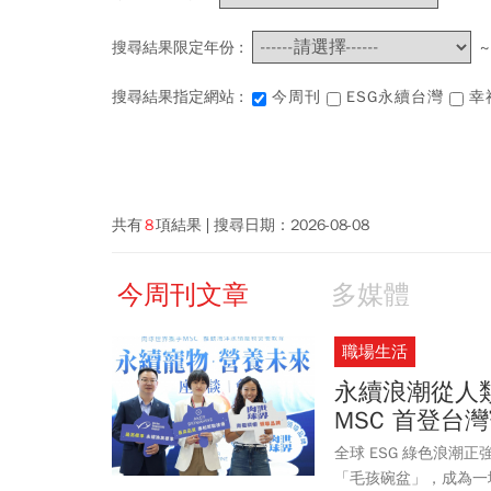
搜尋結果限定年份 :
搜尋結果指定網站 :
今周刊
ESG永續台灣
幸
共有
8
項結果
搜尋日期：
2026-08-08
今周刊文章
多媒體
職場生活
永續浪潮從人
MSC 首登台
全球 ESG 綠色浪
「毛孩碗盆」，成為一場