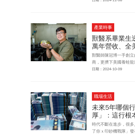
生活的新文明體驗屋，
活。
產業時事
獸醫系畢業生
萬年營收、全
獸醫師陳冠博一手創立
商，更擠下美國養蛙龍
日期：2024-10-09
職場生活
未來5年哪個
厚」：這行根
時代不斷在進步，很多人
了你ｘ印鈔機戰隊」發