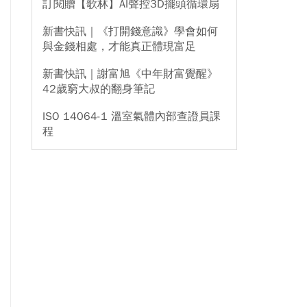
訂閱贈【歌林】AI聲控3D擺頭循環扇
新書快訊｜《打開錢意識》學會如何
與金錢相處，才能真正體現富足
新書快訊｜謝富旭《中年財富覺醒》
42歲窮大叔的翻身筆記
ISO 14064-1 溫室氣體內部查證員課
程