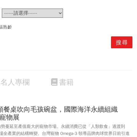
~
福熟齡
名人專欄
書籍
類餐桌吹向毛孩碗盆，國際海洋永續組織
灣寵物展
潮正強勢蔓延至產值龐大的寵物市場。永續消費已從「人類飲食」過渡到
全產業的結構轉變。台灣寵物 Omega-3 領導品牌肉球世界日前引進