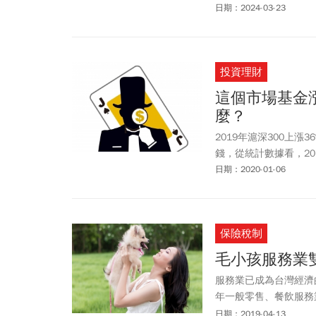
他尤其看好旅遊業將會
日期：2024-03-23
投資理財
這個市場基金
麼？
2019年滬深300上
錢，從統計數據看，20
日期：2020-01-06
保險稅制
毛小孩服務
服務業已成為台灣經濟
年一般零售、餐飲服務業
毛小孩族群，2018 
日期：2019-04-13