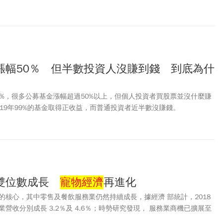
爆發性成長，「就像瘋狂的印鈔機一樣」。
漲幅50％ 但半數投資人沒賺到錢 到底為什
漲36%，很多公募基金漲幅超過50%以上，但個人投資者買股票並沒什麼賺
19年99%的基金取得正收益，而普通投資者近半數沒賺錢。
業雙位數成長
寵物經濟
再進化
的核心，其中零售及餐飲服務業仍然持續成長，據經濟 部統計，2018
營收分別成長 3.2％及 4.6％；時勢研究發現， 服務業商機已擴展至
年寵物服務業銷售額成長率高達 17.8％，遠 超過一般服務業，寵物商機持