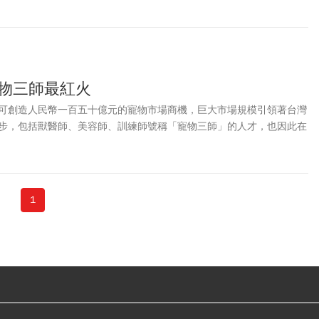
寵物三師最紅火
可創造人民幣一百五十億元的寵物市場商機，巨大市場規模引領著台灣
步，包括獸醫師、美容師、訓練師號稱「寵物三師」的人才，也因此在
1