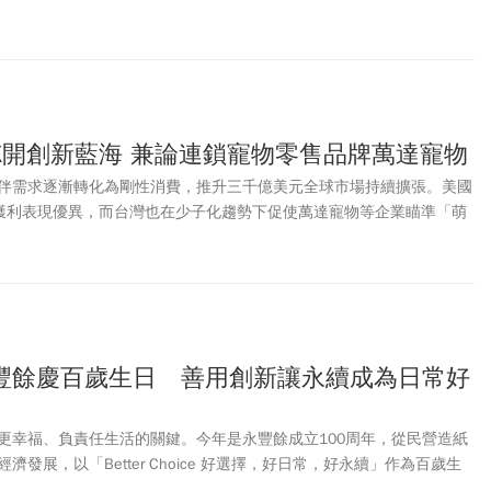
SC 認證，宣告台灣寵物食安正式邁入「全供應鏈溯源」的新紀元。這波
不僅向市場釋放了關鍵的趨勢訊號，更重新定義了未來寵物營養的最高
XX開創新藍海 兼論連鎖寵物零售品牌萬達寵物
伴需求逐漸轉化為剛性消費，推升三千億美元全球市場持續擴張。美國
XX獲利表現優異，而台灣也在少子化趨勢下促使萬達寵物等企業瞄準「萌
豐餘慶百歲生日 善用創新讓永續成為日常好
更幸福、負責任生活的關鍵。今年是永豐餘成立100周年，從民營造紙
發展，以「Better Choice 好選擇，好日常，好永續」作為百歲生
推手使命，從低碳低耗能、全循環經濟與非塑材料3大面向，打造未來