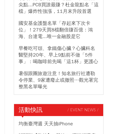
尖點...PCB買誰最賺？杜金龍點名「這
檔」爆炸性強漲，11月末升段首選
國安基金護盤名單「存起來下次卡
位」！279天買8檔翻倍賺百億：鴻
海、台達電...唯一金融股是它
早餐吃可頌、拿鐵傷心臟？心臟科名
醫堅持20年、早上9點前不做「5件
事」：喝咖啡前先喝「這1杯」更護心
暑假跟團旅遊注意！知名旅行社遭勒
令停業、9家遭廢止或撤照…觀光署完
整黑名單曝光
活動快訊
/ EVENT NEWS /
均衡臺灣週 天天抽iPhone