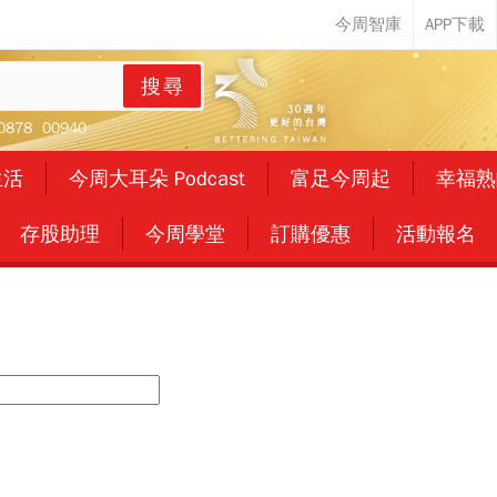
搜尋
0878
00940
生活
今周大耳朵 Podcast
富足今周起
幸福熟
存股助理
今周學堂
訂購優惠
活動報名