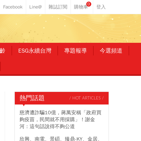
0
齡
ESG永續台灣
專題報導
今選頻道
熱門話題
/ HOT ARTICLES /
慈濟遭詐騙10億，蔣萬安稱「政府買
夠疫苗，民間就不用採購」！謝金
河：這句話說得不夠公道
欣興、南電、景碩、臻鼎-KY、金居、