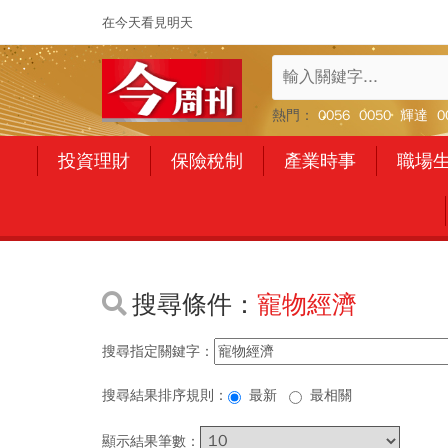
在今天看見明天
熱門：
0056
0050
輝達
0
投資理財
保險稅制
產業時事
職場
搜尋條件：
寵物經濟
搜尋指定關鍵字：
搜尋結果排序規則：
最新
最相關
顯示結果筆數：