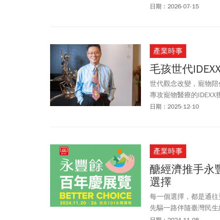
國際海洋永續權威 M
日期：2026-07-15
率先落地的綠色升級，
規格。
產業時事
毛孩世代IDE
世代觀念改變，寵物陪
專攻寵物醫療的IDE
寵」藍海。
日期：2025-12-10
產業時事
醣經濟推手永
選擇
每一個選擇，都是通往
先驅一路伴隨臺灣民生經濟
日慶主題，發揮醣經濟
日期：2024-11-08