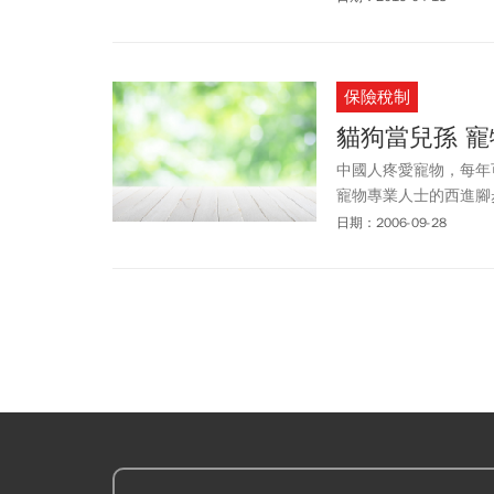
續進化
保險稅制
貓狗當兒孫 
中國人疼愛寵物，每年
寵物專業人士的西進腳
大陸炙手可熱。
日期：2006-09-28