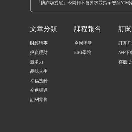
「防詐騙提醒」今周刊不會要求並指示您至ATM
文章分類
課程報名
訂
財經時事
今周學堂
訂閱戶
投資理財
ESG學院
APP下
競爭力
存股助
品味人生
幸福熟齡
今選頻道
訂閱零售