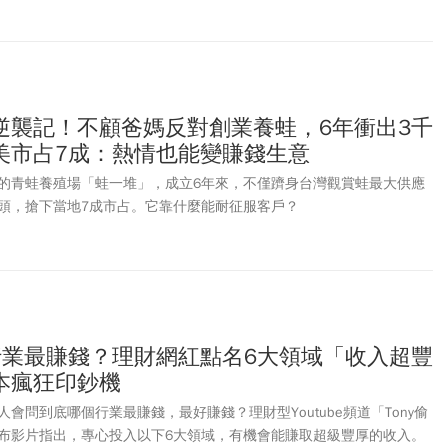
邀請全民從食、衣、住、行、育、樂全方位體驗，輕鬆實踐減塑綠生
逆襲記！不顧爸媽反對創業養蛙，6年衝出3千
美市占7成：熱情也能變賺錢生意
的青蛙養殖場「蛙一堆」，成立6年來，不僅躋身台灣觀賞蛙最大供應
頭，搶下當地7成市占。它靠什麼能耐征服客戶？
行業最賺錢？理財網紅點名6大領域「收入超豐
本瘋狂印鈔機
會問到底哪個行業最賺錢，最好賺錢？理財型Youtube頻道「Tony偷
布影片指出，專心投入以下6大領域，有機會能賺取超級豐厚的收入。