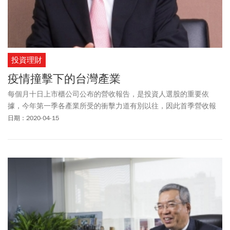
投資理財
疫情撞擊下的台灣產業
每個月十日上市櫃公司公布的營收報告，是投資人選股的重要依
據，今年第一季各產業所受的衝擊力道有別以往，因此首季營收報
告格外具有參考價值。
日期：2020-04-15