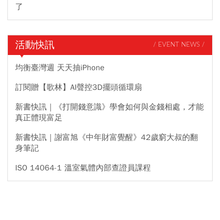
了
活動快訊
/ EVENT NEWS /
均衡臺灣週 天天抽iPhone
訂閱贈【歌林】AI聲控3D擺頭循環扇
新書快訊｜《打開錢意識》學會如何與金錢相處，才能
真正體現富足
新書快訊｜謝富旭《中年財富覺醒》42歲窮大叔的翻
身筆記
ISO 14064-1 溫室氣體內部查證員課程