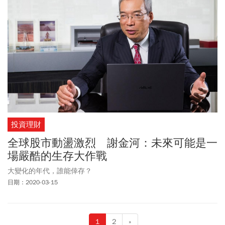
投資理財
全球股市動盪激烈 謝金河：未來可能是一
場嚴酷的生存大作戰
大變化的年代，誰能倖存？
日期：2020-03-15
1
2
»