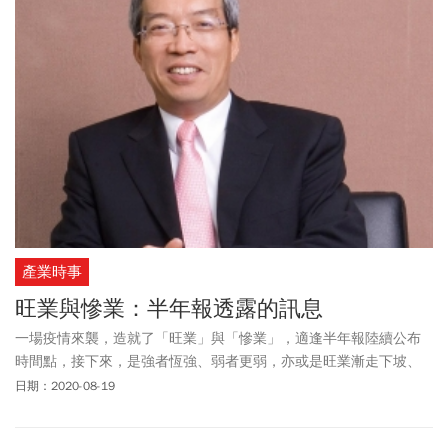
產業時事
旺業與慘業：半年報透露的訊息
一場疫情來襲，造就了「旺業」與「慘業」，適逢半年報陸續公布
時間點，接下來，是強者恆強、弱者更弱，亦或是旺業漸走下坡、
慘業逆勢突圍，大家都在關注。
日期：2020-08-19