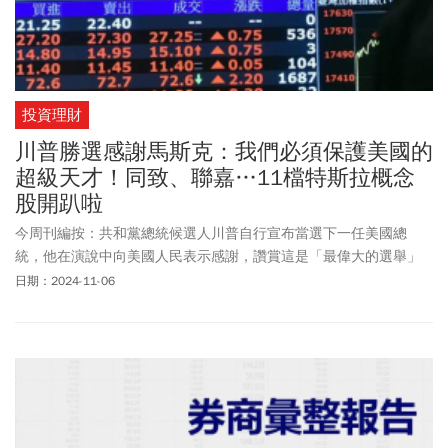
投資理財
川普勝選感謝馬斯克：我們必須保護美國的
超級天才！同致、聯嘉…11檔特斯拉概念
股開趴啦
今周刊編按：共和黨總統候選人川普自行宣布當選下一任美國總
統，他在演說中向美國人民表示感謝，讚賞這是「最偉大的選舉」
也一一點名競選團隊與特斯拉創辦人馬斯克表達謝意。川普說：
日期：2024-11-06
「美國有一個新星正在崛起，伊隆馬斯克(Elon Musk)。」川普特別
感謝馬斯克在選戰後期，全程跟著他一起跑選戰，包含費城、賓州
各地。川普強調，「我們必須保護我們國家的超級天才」。選前，
馬斯克是川普最強競選員，傳言馬斯克將會進入川普政府擔任要
職，馬斯克本人也曾公開表明，願意擔任政府職務。馬斯克大力挺
川普，也讓不少資金亦流向特斯拉概念股，其中同致(3552)、聯嘉
(6288)漲停，貿聯-KY(3665)、康舒(6282)、信邦(3023)、光寶科