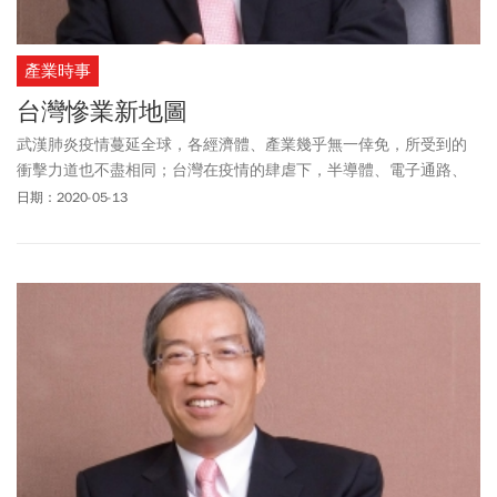
產業時事
台灣慘業新地圖
武漢肺炎疫情蔓延全球，各經濟體、產業幾乎無一倖免，所受到的
衝擊力道也不盡相同；台灣在疫情的肆虐下，半導體、電子通路、
資訊服務業仍屢創佳績。
日期：2020-05-13