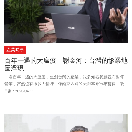
產業時事
百年一遇的大瘟疫 謝金河：台灣的慘業地
圖浮現
一場百年一遇的大瘟疫，重創台灣的產業，很多知名餐廳宣布暫停
營業，當然也有很多人情味，像南京西路的天廚本來宣布暫停，後
來電話被打爆，老闆決定繼續營業。整體上市櫃公司三月營收也全
日期：2020-04-11
部公告了，從營收可以看到台灣「慘業」的輪廓！