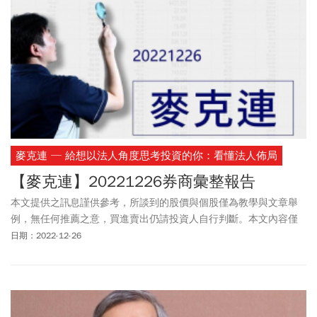
(2301)、華孚(6235)、美琪瑪(4721)、康普(4739)、和大(1536)、乙
盛-KY(5243)等特斯拉概念股股價亦有表現。
麥克連 ─ 給想以法人角度思考投資的你：看懂法人佈局
【麥克連】20221226券商彙整報告
本文提供之訊息謹供參考，所談到的股價與個股僅為教學與文章舉
例，無任何推薦之意，買進賣出仍請投資人自行判斷。本文內容僅
供訂閱戶本人使用，非經授權嚴禁任何翻印、轉載，或以任何型態
日期：2022-12-26
傳播於他人。