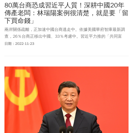
80萬台商恐成習近平人質！深耕中國20年
傳產老闆：林瑞陽案例很清楚，就是要「留
下買命錢」
兩岸關係疏離，正加速中國台商逃走中。依據美國華府智庫最新調
查，26％台商正移出中國、33％考慮中。習近平力推的「共同富
裕」政策，接下來，勢必帶來更大衝擊。有意撤出中國的台商，究
日期：2022-11-23
竟如何全身而退？選擇拚搏的企業主，又該怎樣趨吉避凶？