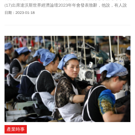
(17)出席達沃斯世界經濟論壇2023年年會發表致辭，他說，有人說
中國要搞計劃經濟，「這是根本不可能的，中國人民是不會走這條
日期：2023-01-18
路的」。劉鶴指出，今年中國經濟會整體好轉，成長率達到正常水
準，他預估今年進口會明顯增加，企業會增強投資力道，民眾消費
也會回歸常態，國內生產毛額（GDP）成長率將回到接近6%水準。
以下為劉鶴演講全文：
產業時事