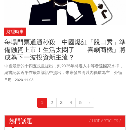
財經時事
每場門票通通秒殺 中國爆紅「脫口秀」準
備融資上市！生活太悶了 「喜劇商機」將
成為下一波投資新主流？
中國最新的十四五規畫提出，到2035年將邁入中等發達國家水準，
總書記習近平在最新講話中提出，未來發展將以內循環為主，外循
環為輔，以此應對國際局勢的變化。
日期：2020-11-03
1
2
3
4
5
»
熱門話題
/ HOT ARTICLES /