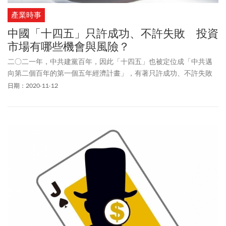
產業時事
中國「十四五」只許成功、不許失敗 投資
市場有哪些機會與風險？
二○二一年，中共建黨百年，因此「十四五」也被定位成「中共邁
向第二個百年的第一個五年經濟計畫」，有著只許成功、不許失敗
的壓力。衍生到投資市場，有哪些機會與風險呢？
日期：2020-11-12