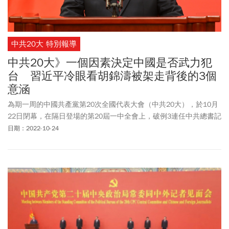
中共20大 特別報導
中共20大》一個因素決定中國是否武力犯
台 習近平冷眼看胡錦濤被架走背後的3個
意涵
為期一周的中國共產黨第20次全國代表大會（中共20大），於10月
22日閉幕，在隔日登場的第20屆一中全會上，破例3連任中共總書記
的習近平，帶領新一屆中央政治局常委正式亮相。
日期：2022-10-24