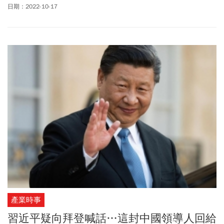
並強調「解決台灣問題，是中國人自己的事，要由中國人來決
日期：2022-10-17
定」，且「絕不承諾放棄使用武力」。不過，針對上述報告內容，
專家認為，習近平的權力，充其量只是「外強中乾」，他所「吹
噓」的政績，都可被挑戰，包括防疫政策、外交方向，以及台灣問
題等3顆「定時炸彈」，恐對中共政權，帶來嚴重打擊，甚至使「反
習派」冒出頭，奪取權力。
產業時事
習近平疑向拜登喊話…這封中國領導人回給