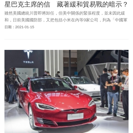
星巴克主席的信 藏著緩和貿易戰的暗示？
雖然美國總統川普即將卸任，但美中關係的緊張程度，並未因此緩
和，日前美國國防部，又把包括小米在內等9家公司，列為「中國軍
方擁有、控制的企業」，使這份「黑名單」，擴增至44家，未來美
日期：2021-01-15
國投資人，將不得投資這些公司。值得注意的是，在美中關係高度
緊繃的背景下，星巴克創辦人、前執行長（現為星巴克董事會名譽
主席）霍華·舒茲（Howard Schultz），竟和中國國家主席習近平，
當起了「筆友」，兩人近期的通信內容，也被外媒報導披露，甚至
引發「習近平回信給舒茲，是間接向準總統拜登喊話」的聯想。