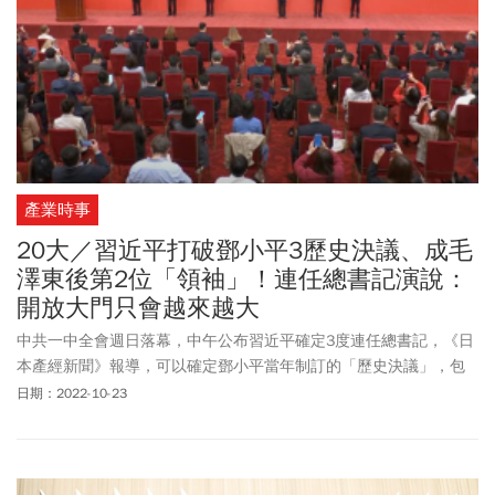
產業時事
20大／習近平打破鄧小平3歷史決議、成毛
澤東後第2位「領袖」！連任總書記演說：
開放大門只會越來越大
中共一中全會週日落幕，中午公布習近平確定3度連任總書記，《日
本產經新聞》報導，可以確定鄧小平當年制訂的「歷史決議」，包
括「禁止搞個人崇拜」和黨內「集體領導」與「任期制」原則已經
日期：2022-10-23
遭棄。《日本產經新聞》提到，從習近平2012年上任後，透過所謂
「反腐敗鬥爭」排除政敵，為「1強體制」鋪路，直到今年4月為
止，總超過470萬名共產黨和政府幹部遭立案調查。在本次舉辦的20
大會議中，中央政策研究室副主任田培炎，稱習近平為「眾望所歸