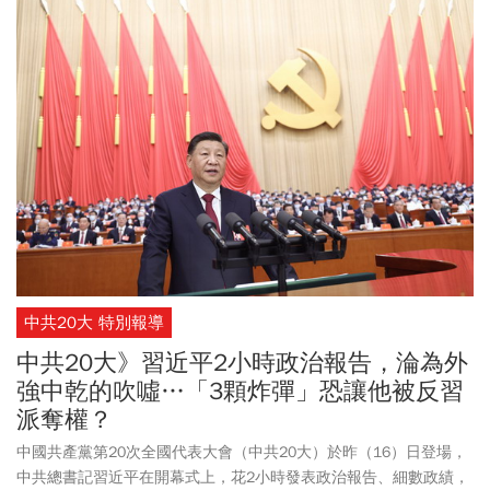
的人民領袖」，陸媒包過新華社、人民日報也稱他為「人民領袖習
近平」，成為繼毛澤東後第2位獲得「領袖」稱號的領導人。
中共20大 特別報導
中共20大》習近平2小時政治報告，淪為外
強中乾的吹噓…「3顆炸彈」恐讓他被反習
派奪權？
中國共產黨第20次全國代表大會（中共20大）於昨（16）日登場，
中共總書記習近平在開幕式上，花2小時發表政治報告、細數政績，