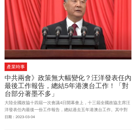
產業時事
中共兩會》政策無大幅變化？汪洋發表任內
最後工作報告，總結5年港澳台工作！「對
台部分著墨不多」
大陸全國政協十四屆一次會議4日開幕會上，十三屆全國政協主席汪
洋發表任內最後一份工作報告，總結過去五年港澳台工作。其中對
台部分著墨不多，主要提到全國政協發揚鬥爭精神，針對美歐炮製
日期：2023-03-04
涉台、涉港、涉疆法案，以及針對裴洛西訪台等發表嚴正聲明，堅
定捍衛國家主權、安全、發展利益。