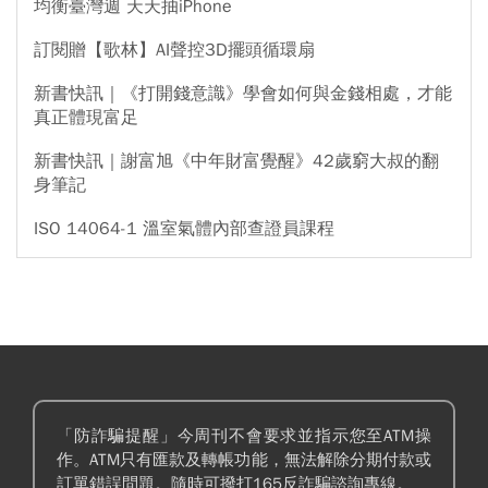
均衡臺灣週 天天抽iPhone
訂閱贈【歌林】AI聲控3D擺頭循環扇
新書快訊｜《打開錢意識》學會如何與金錢相處，才能
真正體現富足
新書快訊｜謝富旭《中年財富覺醒》42歲窮大叔的翻
身筆記
ISO 14064-1 溫室氣體內部查證員課程
「防詐騙提醒」今周刊不會要求並指示您至ATM操
作。ATM只有匯款及轉帳功能，無法解除分期付款或
訂單錯誤問題。隨時可撥打165反詐騙諮詢專線。