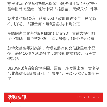
慈濟被騙10億為何5年不報警、錢找到才認？他好奇：
當年財報怎麼編…陳時中背「擋疫苗」黑鍋只求1件事
慈濟遭詐騙10億，蔣萬安稱「政府買夠疫苗，民間就
不用採購」！謝金河：這句話說得不夠公道
空總國家文化基地8月開放！封閉90年古蹟大樓打開
了…加碼「晴空季2026」這天登場，16件作品必看
顏博文從聯電到慈濟，商場老將為何會信陳昱瑄李易
儒、豪給10億？慈濟發聲：將捍衛信眾捐款、蔡英文
也說話
BIGBANG演唱會台灣時間、票價、座位圖出爐！實名制
台北高雄4場搶票日期、售票平台…GD/大聲/太陽全來
了
活動快訊
/ EVENT NEWS /