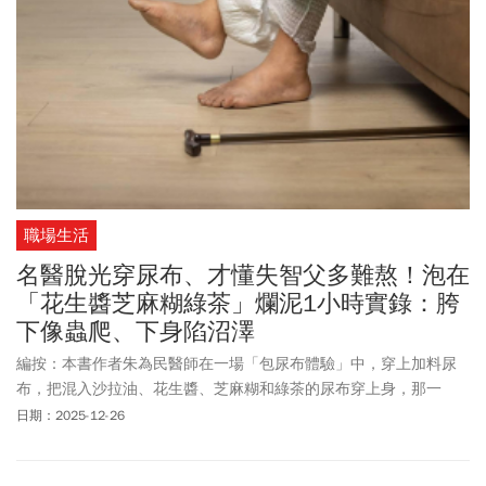
職場生活
名醫脫光穿尿布、才懂失智父多難熬！泡在
「花生醬芝麻糊綠茶」爛泥1小時實錄：胯
下像蟲爬、下身陷沼澤
編按：本書作者朱為民醫師在一場「包尿布體驗」中，穿上加料尿
布，把混入沙拉油、花生醬、芝麻糊和綠茶的尿布穿上身，那一
刻，涼黏癢潮如「毛毛蟲蠕動」與「下半身彷彿進沼澤」的感官衝
日期：2025-12-26
擊，讓他體會到失智父親包尿布的辛苦。直到脫下尿布後的「重生
感」，讓他對照護尿失禁長輩有新的醒悟。同時，本書作者林金立