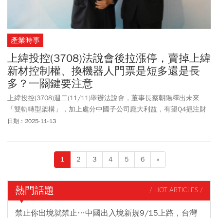
產業時事
上緯投控(3708)法說會後拉漲停，賣掉上緯
新材控制權、換機器人門票是短多還是長
多？一關鍵要注意
上緯投控(3708)週二(11/11)舉辦法說會，董事長蔡朝陽釋出未來
「雙軌轉型架構」，加上處分中國子公司龐大利益，有望Q4挹注財
報，帶動上緯投控周三(11/12)股價攻上漲停，收127.5元，周四則
日期：2025-11-13
是維持平盤上下游走。上緯投控表示將聚焦在投資控股與新產業，
包含智慧機器人與航太複材，不過要留意的是，對中國子公司上緯
新材間接持股只剩20%，不再具有控制權，第3季起也不再認列該公
1
2
3
4
5
6
»
司營收，未來轉型能否補上這部分營收缺口仍待關注。
熱門話題
/ HOT ARTICLES /
禁止你出境就禁止…中國出入境新規9/15上路，台灣