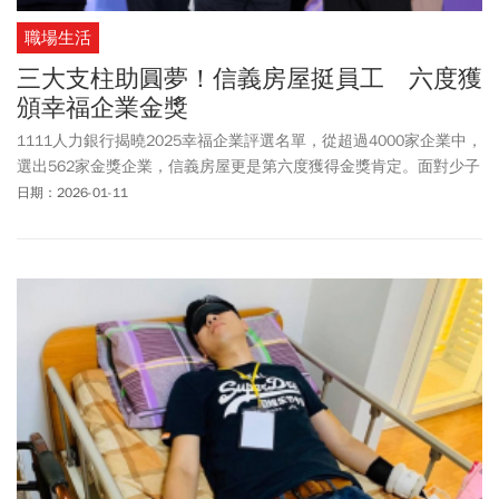
職場生活
三大支柱助圓夢！信義房屋挺員工 六度獲
頒幸福企業金獎
1111人力銀行揭曉2025幸福企業評選名單，從超過4000家企業中，
選出562家金獎企業，信義房屋更是第六度獲得金獎肯定。面對少子
化、缺工等挑戰，信義房屋以職涯圓夢、安家圓夢、樂活圓夢「三
日期：2026-01-11
大支柱」，支持員工在各方面訂下目標、勇敢逐夢，希望員工與公
司都能一起成長，成為推動產業與社會正向進步的重要力量。