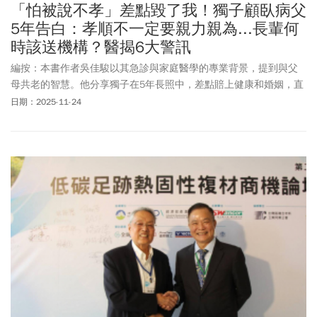
「怕被說不孝」差點毀了我！獨子顧臥病父
5年告白：孝順不一定要親力親為...長輩何
時該送機構？醫揭6大警訊
編按：本書作者吳佳駿以其急診與家庭醫學的專業背景，提到與父
母共老的智慧。他分享獨子在5年長照中，差點賠上健康和婚姻，直
到腰傷「被迫放手」才醒悟，親力親為不一定是孝順，透過真誠溝
日期：2025-11-24
通，讓父親同意入住養老機構，並在專業照護與同伴互動下重現笑
容，兒子也恢復生活品質，父子關係反而更緊密。是讓父母在家安
老或機構享老？吳佳駿也分享關鍵6指標，給有長照需求的家庭，提
供理性的判斷依據。