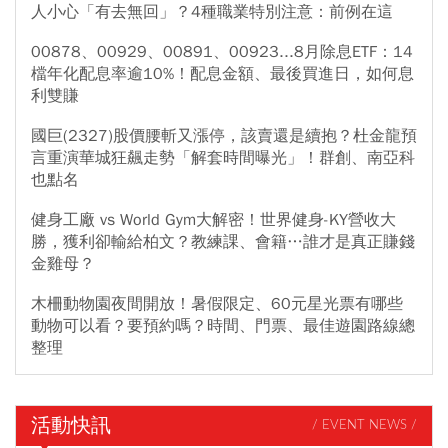
人小心「有去無回」？4種職業特別注意：前例在這
00878、00929、00891、00923...8月除息ETF：14
檔年化配息率逾10%！配息金額、最後買進日，如何息
利雙賺
國巨(2327)股價腰斬又漲停，該賣還是續抱？杜金龍預
言重演華城狂飆走勢「解套時間曝光」！群創、南亞科
也點名
健身工廠 vs World Gym大解密！世界健身-KY營收大
勝，獲利卻輸給柏文？教練課、會籍…誰才是真正賺錢
金雞母？
木柵動物園夜間開放！暑假限定、60元星光票有哪些
動物可以看？要預約嗎？時間、門票、最佳遊園路線總
整理
活動快訊
/ EVENT NEWS /