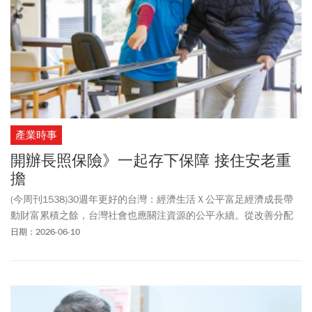
產業時事
開辦長照保險》一起存下保障 接住安老重
擔
(今周刊1538)30週年更好的台灣：經濟生活Ｘ公平富足經濟成長帶
動財富累積之餘，台灣社會也應關注資源的公平永續。從改善分配
不均、民生費率合理化，到推動勞退自提自選與長照保險，讓健全
日期：2026-06-10
的財政與社福，成為點亮未來世代的希望。(倡議7)台灣長照制度針
對重度失能者給付範圍不足，許多家庭被迫獨自扛下照護重擔。建
立財源更穩固的長照保險制度，納入更多服務項目，才能因應超高
齡社會需求。