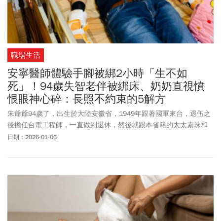
職場生活
安寧醫師體驗手腳被綁2小時「生不如
死」！94歲失智老伴被綁床、奶奶直視憤
恨眼神心碎：長照不約束的5解方
朱爺爺94歲了，出生於大陸安徽省，1949年跟著國軍來台，退伍之
後擔任台電工程師，一直做到退休，然後就跟本省籍的太太素珠和
兒子住在斗六。只是好景不常，75歲時，朱爺爺被診斷出患有輕度
日期：2026-01-06
失智症，雖然一開始勉強可以在家生活，但到後來太太和兒子也無
法負荷照顧的壓力，於是在5年前將朱爺爺送到斗六一間護理之家照
顧。只是，那間護理之家讓朱奶奶最難接受的，是工作人員會將行
為不受控制的失智患者約束起來。約束的方式有很多，從比較不那
麼限制的手套，到手腳都必須用棉繩綁在床欄上都有。朱奶奶一直
很不能接受約束這件事。