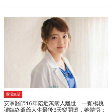
微的需求，也明白零星善意不足以支撐這些人的未來，於是從制度
與系統出發，重新思考照護的樣貌。像是瑪利亞基金會以「安居、
樂業、自立」為軸心，將服務延伸至生命的每一個階段，並逐步織
起完整的支持網；曉明基金會則透過數位轉型，讓長輩服務精準而
不失溫度。這些單位以跨越世代的陪伴經驗為基底，發動一場場組
織內的小革命，試圖從改變自身開始，在快速變化的時代，與服務
對象並肩同行。
職場生活
安寧醫師16年陪近萬病人離世，一顆楊桃
讓臨終爺爺人生最後3天樂開懷，她體悟：