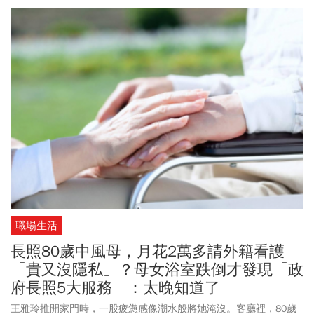
指出，包尿布容易讓長輩活動量下降、便秘、失禁惡化，在高齡社
會中，如何兼顧照護品質與長者尊嚴，是值得深思的課題。
職場生活
長照80歲中風母，月花2萬多請外籍看護
「貴又沒隱私」？母女浴室跌倒才發現「政
府長照5大服務」：太晚知道了
王雅玲推開家門時，一股疲憊感像潮水般將她淹沒。客廳裡，80歲