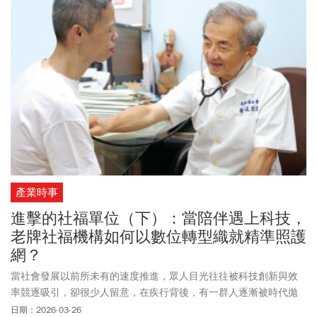
產業時事
進擊的社福單位（下）：當陪伴遇上科技，
老牌社福機構如何以數位轉型織就精準照護
網？
當社會發展以前所未有的速度推進，眾人目光往往被科技創新與效
率競逐吸引，卻很少人留意，在疾行背後，有一群人逐漸被時代拋
諸在後。幸好，長年深耕照護的社福機構，在持續陪伴中看見最細
日期：2026-03-26