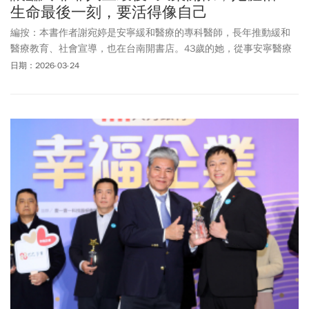
生命最後一刻，要活得像自己
編按：本書作者謝宛婷是安寧緩和醫療的專科醫師，長年推動緩和
醫療教育、社會宣導，也在台南開書店。43歲的她，從事安寧醫療
已16年，陪伴近萬個病人走過人生最後一段路。在一次次告別裡，
日期：2026-03-24
她體悟到：善終是一種歷程、心境、情緒、關係、靈性的平靜，她
常說一句話：「善終，永遠是給有準備的人，而不是有地位的
人。」其中一段經歷，讓她難忘，她陪伴即將呼吸衰竭的爺爺，完
成「想吃楊桃」的心願，爺爺連續3天開心吃楊桃，成了人生最後的
滿足，她因此獲致「楊桃先生」的稱號，也了解到醫學不止治病，
更是為了圓滿生命。