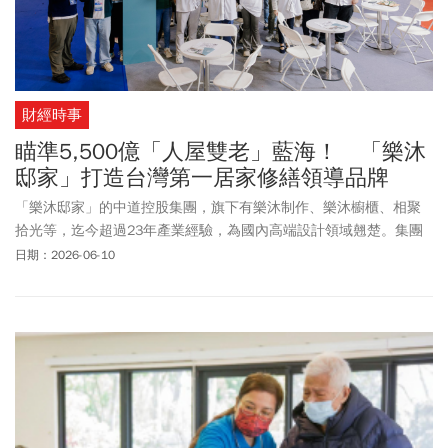
財經時事
瞄準5,500億「人屋雙老」藍海！ 「樂沐
邸家」打造台灣第一居家修繕領導品牌
「樂沐邸家」的中道控股集團，旗下有樂沐制作、樂沐櫥櫃、相聚
拾光等，迄今超過23年產業經驗，為國內高端設計領域翹楚。集團
創辦人劉佳發看準老屋趨勢，領軍打造「樂沐邸家」，整合設計、
日期：2026-06-10
工程、水電與在地加盟，打造台灣第一個具一條龍服務能力的社區
居家修繕連鎖品牌。