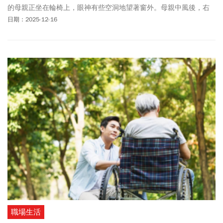
的母親正坐在輪椅上，眼神有些空洞地望著窗外。母親中風後，右
半身不遂，說話也變得含糊不清，生活起居全靠雅玲一人打理。
日期：2025-12-16
「媽，我回來了。」雅玲放下手提包，拖著沉重的步伐走進廚房，
冰箱裡只有昨天剩下的稀飯。她嘆了口氣，又得重新準備晚餐。
職場生活