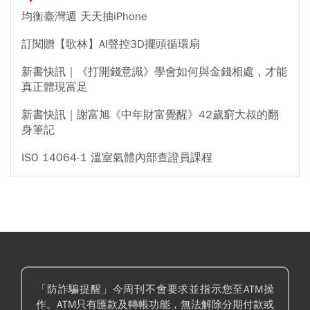
均衡臺灣週 天天抽iPhone
訂閱贈【歌林】AI聲控3D擺頭循環扇
新書快訊｜《打開錢意識》學會如何與金錢相處，才能
真正體現富足
新書快訊｜謝富旭《中年財富覺醒》42歲窮大叔的翻
身筆記
ISO 14064-1 溫室氣體內部查證員課程
「防詐騙提醒」今周刊不會要求並指示您至ATM操
作。ATM只有匯款及轉帳功能，無法解除分期付款或