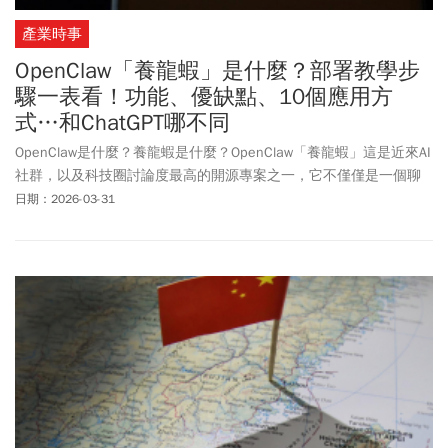
產業時事
OpenClaw「養龍蝦」是什麼？部署教學步
驟一表看！功能、優缺點、10個應用方
式…和ChatGPT哪不同
OpenClaw是什麼？養龍蝦是什麼？OpenClaw「養龍蝦」這是近來AI
社群，以及科技圈討論度最高的開源專案之一，它不僅僅是一個聊
天機器人，而被定義為AI Agent（AI代理人）。簡單來說，
日期：2026-03-31
OpenClaw是一個讓AI擁有「手」和「長期記憶」的開源框架。如果
把ChatGPT、Gemini等LLM(多模態大型語言模型)，比喻成一個「博
學但沒手腳的老師」，那麼OpenClaw就是一個「幫你跑腿的數位管
家」。