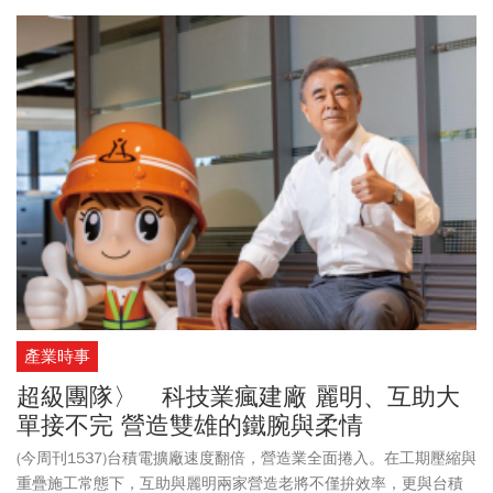
產業時事
超級團隊〉 科技業瘋建廠 麗明、互助大
單接不完 營造雙雄的鐵腕與柔情
(今周刊1537)台積電擴廠速度翻倍，營造業全面捲入。在工期壓縮與
重疊施工常態下，互助與麗明兩家營造老將不僅拚效率，更與台積