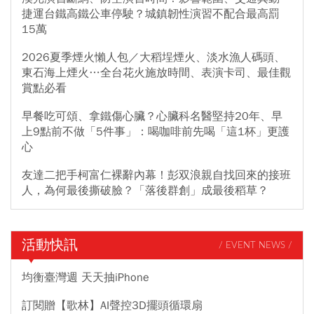
捷運台鐵高鐵公車停駛？城鎮韌性演習不配合最高罰
15萬
2026夏季煙火懶人包／大稻埕煙火、淡水漁人碼頭、
東石海上煙火…全台花火施放時間、表演卡司、最佳觀
賞點必看
早餐吃可頌、拿鐵傷心臟？心臟科名醫堅持20年、早
上9點前不做「5件事」：喝咖啡前先喝「這1杯」更護
心
友達二把手柯富仁裸辭內幕！彭双浪親自找回來的接班
人，為何最後撕破臉？「落後群創」成最後稻草？
活動快訊
/ EVENT NEWS /
均衡臺灣週 天天抽iPhone
訂閱贈【歌林】AI聲控3D擺頭循環扇