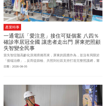
產業時事
一通電話「愛注意」接住可疑個案 八四％
確診率居冠全國 讓患者走出門 屏東把照顧
失智變全民事
當失智症隨高齡化浪潮席捲而來，屏東的因應作為，並沒有局限於
「後端治療」，反而從篩檢、共照到社區支持打造完整照護網，嘗
試為台灣走出一條失智友善的新路。
日期：2026-08-05