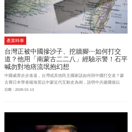
產業時事
台灣正被中國摻沙子、挖牆腳…如何打交
道？他用「南蒙古二二八」經驗示警！石平
喊勿對地痞流氓抱幻想
中國威脅步步進逼，台灣或其他民主國家該如何與中國打交道？蒙
古裔日本學者楊海英以中蒙近代互動史為例，說明中共建國後以
「摻沙子、挖牆腳」策略併吞南蒙古（內蒙古），到1960年代，境
日期：2026-01-13
內僅150萬蒙古人，漢人卻有1300萬人，也因此失去原被允諾的自
治權。楊海英示警，台灣也正處於被中國「摻沙子、挖牆腳」狀
態，中國在做的，就是放他們的人如第五縱隊進來（摻沙子），待
時機成熟就開始為中共說話、「挖牆腳」，例如不讓總預算通過
等。至於該如何應對中共滲透？美國哈德遜研究所中國中心主任余
茂春提出「強、斷、識、選、守」五字訣：強，具備嚇阻實力；