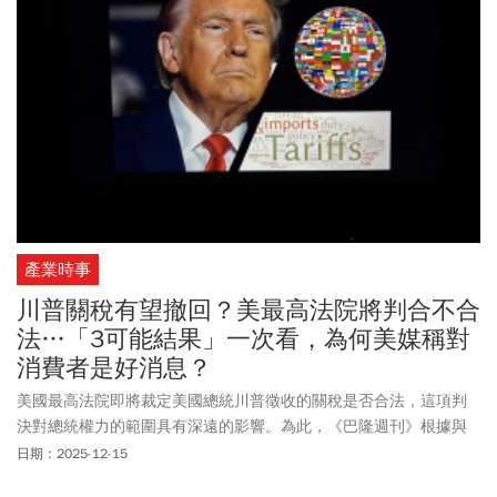
斷，去風險而非脫鉤；識，識別中共政治戰，別把滲透當交流；
選，選擇性接觸；守，把民主守好。最後，華裔日本參議員石平示
警台灣人「不要對中國抱希望」，要認識其是「地痞流氓國家」。
他以「香港經驗」為例，直言有台灣人仍幻想，被中國統一後還有
一國兩制、維持現有生活方式，「這是不可能的」。
產業時事
川普關稅有望撤回？美最高法院將判合不合
法…「3可能結果」一次看，為何美媒稱對
消費者是好消息？
美國最高法院即將裁定美國總統川普徵收的關稅是否合法，這項判
決對總統權力的範圍具有深遠的影響。為此，《巴隆週刊》根據與
貿易律師、政策顧問和策略師的對話，整理出了三種可能結果。
日期：2025-12-15