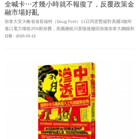
全喊卡…才幾小時就不報復了，反覆政策金
融市場好亂
加拿大安大略省省長福特（Doug Ford）11日同意暫緩對美國3個州
進口電力徵收25%附加費，美國總統川普隨後撤回加徵加拿大鋼鐵和
鋁等輸美商品關稅至50%的決定。路透報導，不過，川普短短幾小時
日期：2025-03-12
內反覆的關稅政策迅速導致金融市場波動，引發重新點燃通膨的擔
憂。