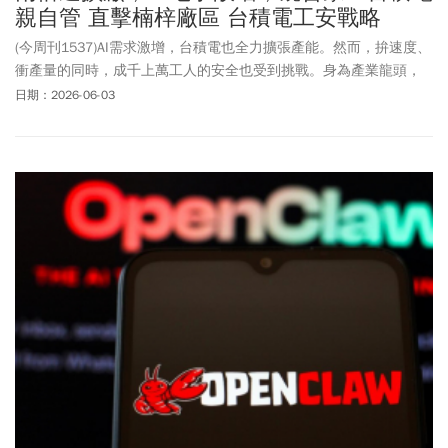
親自管 直擊楠梓廠區 台積電工安戰略
(今周刊1537)AI需求激增，台積電也全力擴張產能。然而，拚速度、
衝產量的同時，成千上萬工人的安全也受到挑戰。身為產業龍頭，
此時，台積電已不再能只當高科技業主，更必須跳到營造業，親自
日期：2026-06-03
守護勞工安全了。