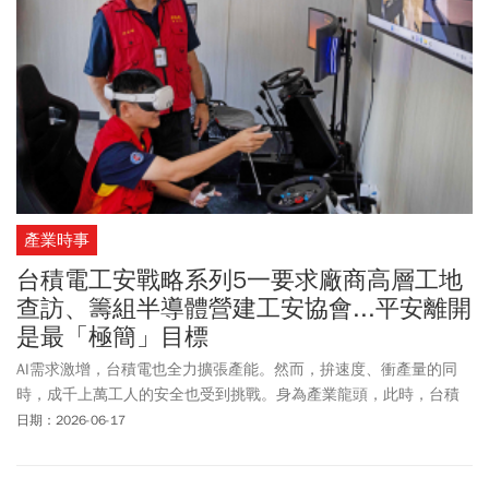
產業時事
台積電工安戰略系列5一要求廠商高層工地
查訪、籌組半導體營建工安協會...平安離開
是最「極簡」目標
AI需求激增，台積電也全力擴張產能。然而，拚速度、衝產量的同
時，成千上萬工人的安全也受到挑戰。身為產業龍頭，此時，台積
電已不再能只當高科技業主，更必須跳到營造業，親自守護勞工安
日期：2026-06-17
全了。