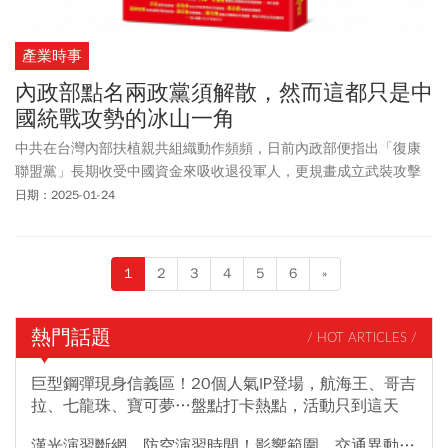
產業時事
內政部點名兩政黨須解散，然而這都只是中
國統戰攻勢的冰山一角
中共在台灣內部扶植親共組織動作頻頻，日前內政部便指出「復康
聯盟黨」長期收受中國資金來吸收退役軍人，更規畫成立武裝攻擊
部隊，因此向憲法法庭提出聲請解散。同樣被點名解散的「中華統
日期：2025-01-24
一促進黨」，也因長期從事組織性犯罪，已嚴重危害國家安全、社
會穩定。事實上，美國國防部戰略專家與智庫學者葛宣尼克教授研
究發現，中國透過收買台灣地方鄉鎮人士、年輕人和學生、台灣的
1
2
3
4
5
6
»
中國籍配偶、原住民、親中政黨和團體、宮廟、保有中國血統的華
人後裔、勞工團體、農民和漁民協會以及退伍軍人，早已逐步滲透
全台。
熱門話題
/ HOT ARTICLES /
巨型鋼彈現身信義區！20個人氣IP登場，航海王、哥吉
拉、七龍珠、寶可夢…盤點打卡熱點，活動只到這天
漢光演習斷網、防空演習時間！影響範圍、交通異動…