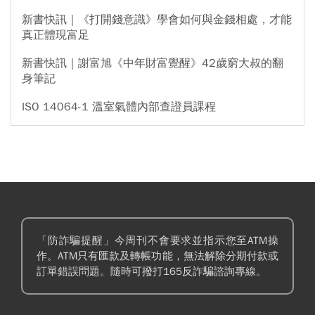
新書快訊｜《打開錢意識》學會如何與金錢相處，才能
真正體現富足
新書快訊｜謝富旭《中年財富覺醒》42歲窮大叔的翻
身筆記
ISO 14064-1 溫室氣體內部查證員課程
「防詐騙提醒」今周刊不會要求並指示您至ATM操
作。ATM只有匯款及轉帳功能，無法解除分期付款或
訂單錯誤問題。隨時可撥打165反詐騙諮詢專線。