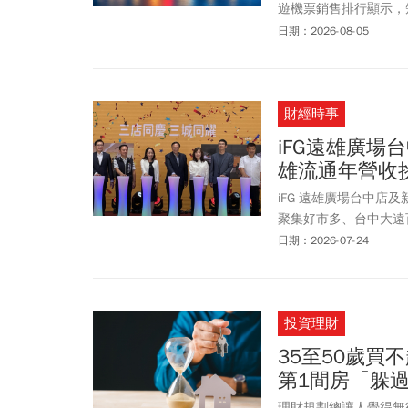
遊機票銷售排行顯示，
雪梨居冠，其次為溫哥
日期：2026-08-05
續攀升。雄獅預期，中
點，搭配每日不同優惠
動，因國籍航空預計8
財經時事
航線83折起優惠，並自
iFG遠雄廣場
雄流通年營收挑
iFG 遠雄廣場台中店
聚集好市多、台中大遠
廣場總經理曾玉鳳樂觀
日期：2026-07-24
投資理財
35至50歲買
第1間房「躲
理財規劃總讓人覺得無