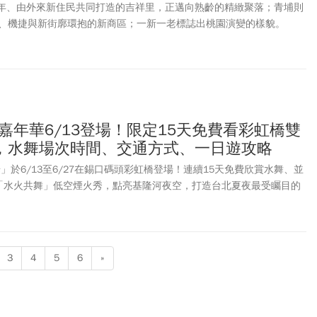
二十年、由外來新住民共同打造的吉祥里，正邁向熟齡的精緻聚落；青埔則
、機捷與新街廓環抱的新商區；一新一老標誌出桃園演變的樣貌。
舞嘉年華6/13登場！限定15天免費看彩虹橋雙
，水舞場次時間、交通方式、一日遊攻略
華」於6/13至6/27在錫口碼頭彩虹橋登場！連續15天免費欣賞水舞、並
「水火共舞」低空煙火秀，點亮基隆河夜空，打造台北夏夜最受矚目的
理「2026台北水舞嘉年華」時間地點、水舞演出時間、煙火時間、鋼
通IP《彩虹小馬》與 《Pingu》、交通方式、周邊停車場、附近景點
掌握「2026台北水舞嘉年華」資訊，不論是夜間散步、情侶約會、親
，都能輕鬆規劃夏夜水岸小旅行！
3
4
5
6
»