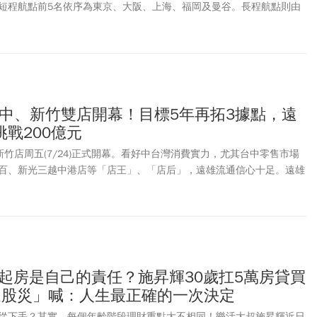
短程航點前5名依序為東京、大阪、上海、福岡及曼谷。長程航點則由
華、墨爾本、倫敦及美國安大略，顯示國人無論短程或長途旅遊熱潮持
秋、國慶連假將推升新一波訂票需求，和中華航空鎖定高CP值熱門航
，預估活動期間整體開票量可望翻倍成長。易遊網本週也推出搶票活
月9日調漲燃油稅，易遊網和長榮航空即日起至8月12日止，推出獨家全
即日起限量開搶長榮航空曼谷、香港來回機票一口價3,999元。
台中、新竹雙店開幕！目標5年再拓3據點，遠
戰200億元
及新竹店周五(7/24)正式開幕。看好中台灣消費實力，尤其台中零售市場
百、新光三越中港店等「店王」、「店后」，遠雄流通信心十足。遠雄
表示：「未來台中店有望成為集團流通事業的店王！」
不起房是自己的責任？施昇輝30歲扛5萬房貸買
過股災」喊：人生最正確的一次決定
從下手？其實，每個年齡階段理財重點大不相同！樂活大叔施昇輝近日