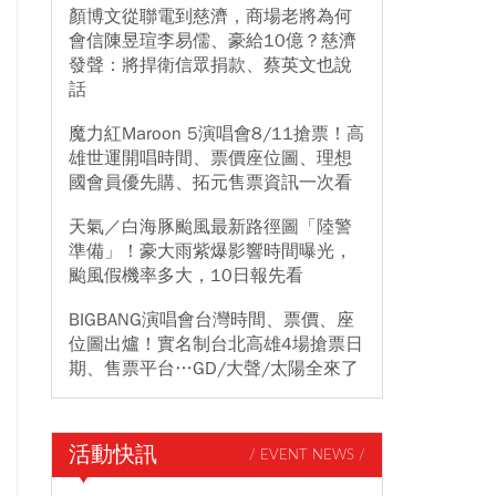
顏博文從聯電到慈濟，商場老將為何
會信陳昱瑄李易儒、豪給10億？慈濟
發聲：將捍衛信眾捐款、蔡英文也說
話
魔力紅Maroon 5演唱會8/11搶票！高
雄世運開唱時間、票價座位圖、理想
國會員優先購、拓元售票資訊一次看
天氣／白海豚颱風最新路徑圖「陸警
準備」！豪大雨紫爆影響時間曝光，
颱風假機率多大，10日報先看
BIGBANG演唱會台灣時間、票價、座
位圖出爐！實名制台北高雄4場搶票日
期、售票平台…GD/大聲/太陽全來了
活動快訊
/ EVENT NEWS /