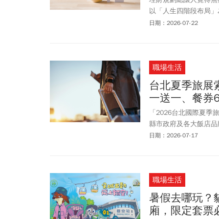
以「人生四階段布局」
怎麼調整投資策略。施
日期：2026-07-22
標來靈活變化；他也以
是自己的責任」。
職場生活
台北夏季旅展索票
一送一、餐券6
「2026台北國際夏季旅
縣市政府及各大飯店品
情參與，今年邁入11
日期：2026-07-17
「2026台北夏季旅
Code免費入場，重點
全票150元、優待票
職場生活
交通部觀光署推出限時「
2.0、雄獅旅遊、可
暑假去哪玩？
朗觀光、老爺酒店、六
廂，限定套票
超殺折扣，成為旅展焦