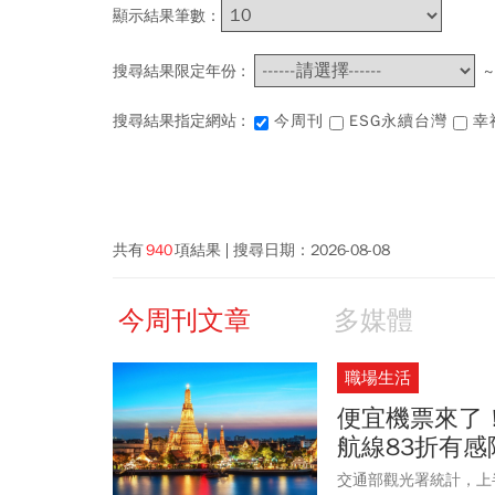
顯示結果筆數：
搜尋結果限定年份 :
搜尋結果指定網站 :
今周刊
ESG永續台灣
幸
共有
940
項結果
搜尋日期：
2026-08-08
今周刊文章
多媒體
職場生活
便宜機票來了！
航線83折有感
交通部觀光署統計，上