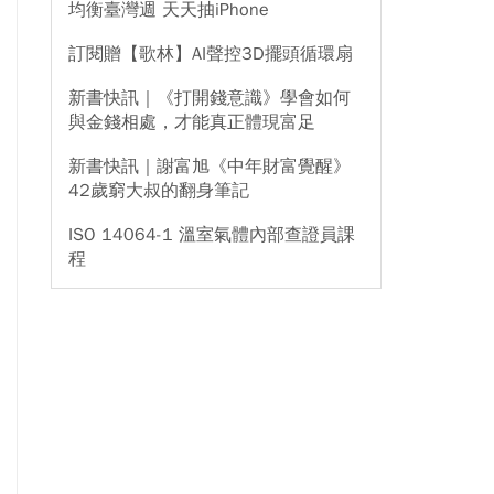
均衡臺灣週 天天抽iPhone
訂閱贈【歌林】AI聲控3D擺頭循環扇
新書快訊｜《打開錢意識》學會如何
與金錢相處，才能真正體現富足
新書快訊｜謝富旭《中年財富覺醒》
42歲窮大叔的翻身筆記
ISO 14064-1 溫室氣體內部查證員課
程