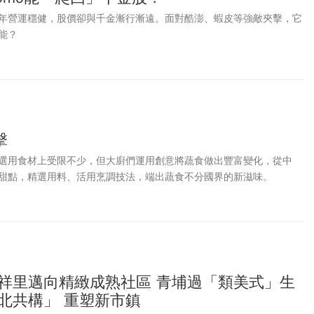
年營運穩健，股價卻與千金漸行漸遠。面對酷澎、蝦皮等強敵夾擊，它
能？
擊
選用食材上受限不少，但大廚們運用創意將蔬食做出豐富變化，從中
甜點，精選用料、活用烹調技法，端出蔬食不分國界的新滋味。
祥里邁向精緻成熟社區 青埔過「類美式」生
北共構」 重塑新市鎮