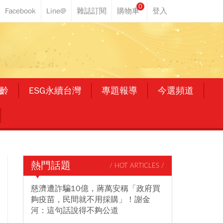
0
齡
ESG永續台灣
專題報導
今選頻道
熱門話題
/ HOT ARTICLES /
慈濟遭詐騙10億，蔣萬安稱「政府買
夠疫苗，民間就不用採購」！謝金
河：這句話說得不夠公道