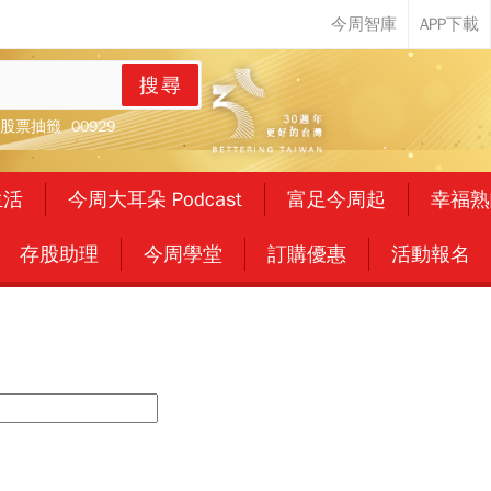
搜尋
股票抽籤
00929
生活
今周大耳朵 Podcast
富足今周起
幸福熟
存股助理
今周學堂
訂購優惠
活動報名