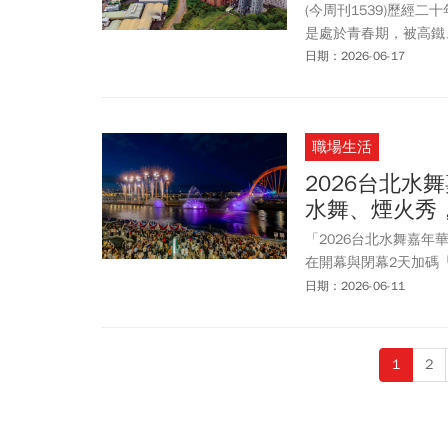
(今周刊1539)歷經
是處於青春期，被高鐵
日期：2026-06-17
職場生活
2026台北水
水舞、煙火秀
「2026台北水舞嘉年
在開幕與閉幕2天加碼
水岸光影盛典。本文整
日期：2026-06-11
琴噴泉互動體驗、國際卡
和常見問題，讓你一文
子出遊或是攝影愛好者
1
2