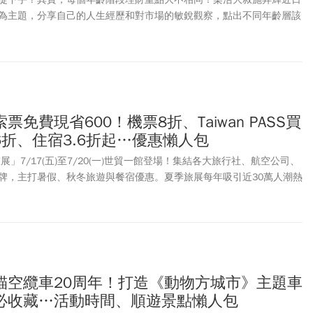
為主題，分享自己的人生經歷和對市場的敏銳觀察，點出不同年齡層該
昇輝強調投資不能一套方法用到底，必須跟著年紀、口袋深度與人生目
房地產投資為例，表示：「蛋黃區買不起是政府的責任，蛋白區買不起
免費現省600！機票8折、Taiwan PASS買
折、住宿3.6折起…優惠懶人包
展」7/17(五)至7/20(一)世貿一館登場！集結各大旅行社、航空公司、
牌，主打暑假、秋冬旅遊與餐宿優惠。夏季旅展每年吸引近30萬人潮熱
週年。集結國內外熱門行程、郵輪假期、豪華飯店等，超過800個攤位。
展」官網開放展前免費索票登記，只要加入會員完成線上報名，就能憑QR
是１人登記，最多可攜帶4人免費參觀現省600元！現場售票票價分為：
100元（持學生證、身障人士陪同者），１張票就能連續逛4天。今年除了
Taiwan PASS台鐵版2人同行1人免費」，包含中華航空、麗星郵輪
樂旅遊、五福旅遊、東南旅遊、福容飯店集團、天成飯店、晶華酒店、雲
貓空纜車20周年！打造《動物方城市》主題車
福萬怡酒店及圓山飯店等，相繼祭出住宿券、吃到飽餐券與泡湯券多樣
必收藏…活動時間、順遊景點懶人包
點。