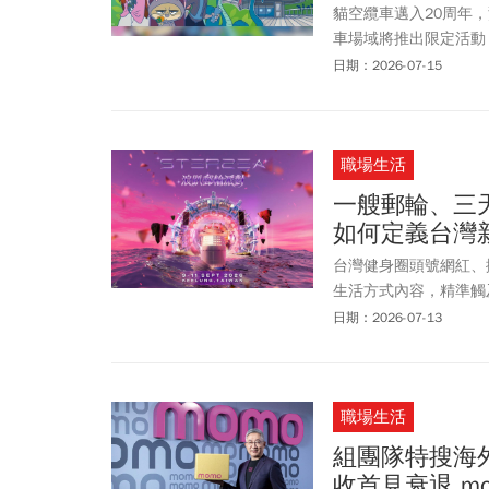
貓空纜車邁入20周年，
車場域將推出限定活動
趁著暑假期間，前往貓
日期：2026-07-15
職場生活
一艘郵輪、三天
如何定義台灣
台灣健身圈頭號網紅、擁
生活方式內容，精準觸
察，Peeta 於 20
日期：2026-07-13
練・吃・派對」四大元素
職場生活
組團隊特搜海外
收首見衰退 m