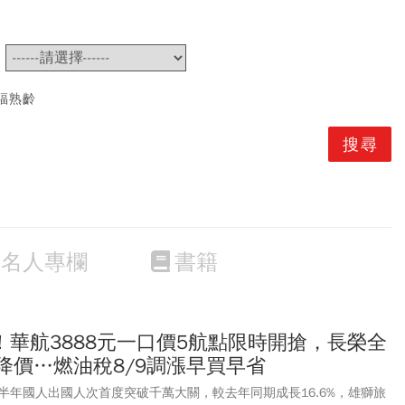
~
福熟齡
名人專欄
書籍
華航3888元一口價5航點限時開搶，長榮全
降價…燃油稅8/9調漲早買早省
半年國人出國人次首度突破千萬大關，較去年同期成長16.6%，雄獅旅