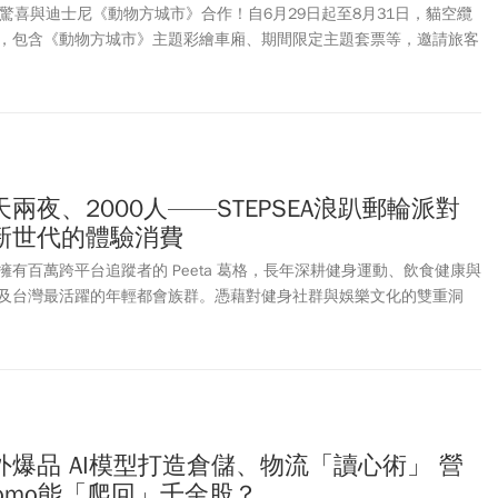
驚喜與迪士尼《動物方城市》合作！自6月29日起至8月31日，貓空纜
，包含《動物方城市》主題彩繪車廂、期間限定主題套票等，邀請旅客
空山城拍照打卡，感受木柵的山林景觀與茶鄉文化！
兩夜、2000人——STEPSEA浪趴郵輪派對
新世代的體驗消費
有百萬跨平台追蹤者的 Peeta 葛格，長年深耕健身運動、飲食健康與
及台灣最活躍的年輕都會族群。憑藉對健身社群與娛樂文化的雙重洞
25 年斥資 3,000 萬元包下麗星郵輪「探索星號」，催生台灣首個融合「睡・
的大型海上盛典——STEPSEA 浪趴郵輪派對。
爆品 AI模型打造倉儲、物流「讀心術」 營
omo能「爬回」千金股？