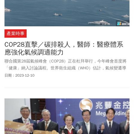
產業時事
COP28直擊／碳排殺人，醫師：醫療體系
應強化氣候調適能力
聯合國第28屆氣候峰會（COP28）正在杜拜舉行，今年峰會首度將
「健康」納入討論議程。世界衛生組織（WHO）估計，氣候變遷導
致空汙、高溫及疾病傳播加劇，每年有1.9億人的生命健康安全受到
日期：2023-12-10
衝擊，呼籲各國儘速加強醫療體系應對資源。