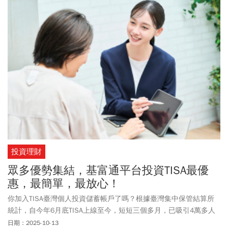
車的計畫內容，帶到國際場合，並參與國際氣候發展智庫 ICDI 與多
個NGO組織，共同於藍區（註1）主辦的週邊會議（Side Event），
強調壽險業如何提出解決方案，降低氣候變遷衝擊原鄉健康不平等
的情況。
投資理財
眾多優勢集結，基富通平台投資TISA最優
惠，最簡單，最放心！
你加入TISA臺灣個人投資儲蓄帳戶了嗎？根據臺灣集中保管結算所
統計，自今年6月底TISA上線至今，短短三個多月，已吸引4萬多人
參加，其中，在基富通平台開設TISA帳戶的民眾超過3萬人，占整體
日期：2025-10-13