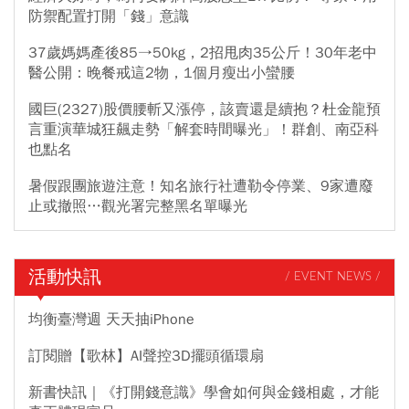
防禦配置打開「錢」意識
37歲媽媽產後85→50kg，2招甩肉35公斤！30年老中
醫公開：晚餐戒這2物，1個月瘦出小蠻腰
國巨(2327)股價腰斬又漲停，該賣還是續抱？杜金龍預
言重演華城狂飆走勢「解套時間曝光」！群創、南亞科
也點名
暑假跟團旅遊注意！知名旅行社遭勒令停業、9家遭廢
止或撤照…觀光署完整黑名單曝光
活動快訊
/ EVENT NEWS /
均衡臺灣週 天天抽iPhone
訂閱贈【歌林】AI聲控3D擺頭循環扇
新書快訊｜《打開錢意識》學會如何與金錢相處，才能