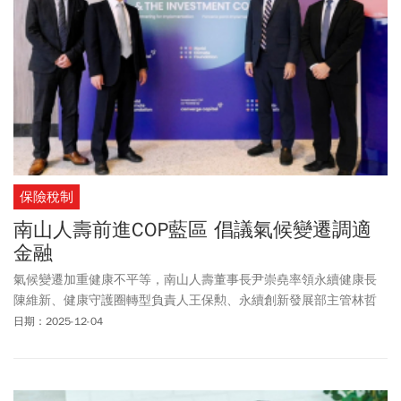
保險稅制
南山人壽前進COP藍區 倡議氣候變遷調適
金融
氣候變遷加重健康不平等，南山人壽董事長尹崇堯率領永續健康長
陳維新、健康守護圈轉型負責人王保勲、永續創新發展部主管林哲
仰等南山人壽永續健康團隊一行六人，赴巴西貝倫參與Conference
日期：2025-12-04
of the Parties30（下簡稱COP30），在「世界氣候高峰會及投資界
COP（World Climate Summit & The Investment COP）」上發表演
說，將臺灣保育林地及原住民生計的政策，及南山人壽關懷原鄉列