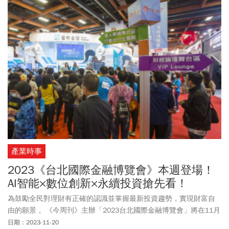
產業時事
2023《台北國際金融博覽會》本週登場！
AI智能×數位創新×永續投資搶先看！
為鼓勵全民對理財有正確的認識並掌握最新投資趨勢，實現財富自
由的願景 。《今周刊》主辦「2023台北國際金融博覽會」將在11月
24日–11月26日為期三天，於台北世界貿易中心展覽一館盛大登
日期：2023-11-20