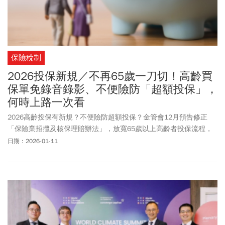
保險稅制
2026投保新規／不再65歲一刀切！高齡買
保單免錄音錄影、不便險防「超額投保」，
何時上路一次看
2026高齡投保有新規？不便險防超額投保？金管會12月預告修正
「保險業招攬及核保理賠辦法」，放寬65歲以上高齡者投保流程，
未來業者若訂定完善保護措施並報備，即可免除強制錄音錄影規
日期：2026-01-11
定。過去用「滿65歲」當作一刀切標準，只要是高齡者買有解約金
或投資型保單，就一定要錄音或錄影、加強核保與電訪。​新制改為
「不再只看年齡」，由各保險公司自訂「脆弱客戶評估標準」與保
護措施，有條件免除強制錄音錄影與部分電訪流程。「保險業招攬
及核保理賠辦法」共有5大修正重點，需經60天預告期，新規預計
2026農曆春節後正式上路。