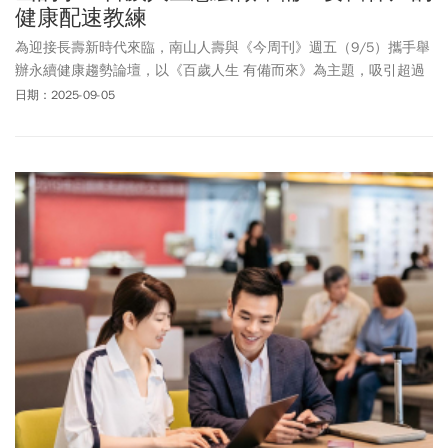
健康配速教練
為迎接長壽新時代來臨，南山人壽與《今周刊》週五（9/5）攜手舉
辦永續健康趨勢論壇，以《百歲人生 有備而來》為主題，吸引超過
千人到場。南山人壽董事長尹崇堯指出，不應該用負面角度看待人
日期：2025-09-05
口高齡化，反而應視為新的機會與契機，對於未來可能長達100年的
新人生，應預作準備。而面對媒體針對三商美邦人壽出售案提問，
尹崇堯選擇不正面評論，僅強調南山的核心策略是「專注做好南山
的事」。「我們沒有辦法去回應市場上的傳聞，就我們自己來講，
就是專注在我們本身，這才是最根本的事情。」