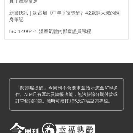
真正體現富足
新書快訊｜謝富旭《中年財富覺醒》42歲窮大叔的翻
身筆記
ISO 14064-1 溫室氣體內部查證員課程
「防詐騙提醒」今周刊不會要求並指示您至ATM操
作。ATM只有匯款及轉帳功能，無法解除分期付款或
訂單錯誤問題。隨時可撥打165反詐騙諮詢專線。