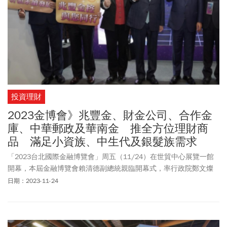
投資理財
2023金博會》兆豐金、財金公司、合作金
庫、中華郵政及華南金 推全方位理財商
品 滿足小資族、中生代及銀髮族需求
「2023台北國際金融博覽會」周五（11/24）在世貿中心展覽一館
開幕，本屆金融博覽會賴清德副總統親臨開幕式，率行政院鄭文燦
副院長、財政部政務次長阮清華、金管會副主委蕭翠玲等官員一同
日期：2023-11-24
巡視攤位，體驗參展單位展示的金融服務與各項產品，受到民眾熱
烈歡迎。兆豐金控由雷仲達董事長率領同仁熱情歡迎長官貴賓，展
現集團的活力與朝氣，場面十分熱鬧。