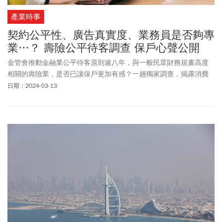
產業時事
契約公平性、廣告真實度、業務員是否夠專
業…？ 壽險公平待客調查 保戶心聲公開
金管會推動金融業公平待客原則逾八年，與一般民眾財務規畫高度
相關的壽險業，是否已讓保戶更加有感？一趟獨家調查，揭露消費
者對壽險業公平待客的真實心聲。
日期：2024-03-13