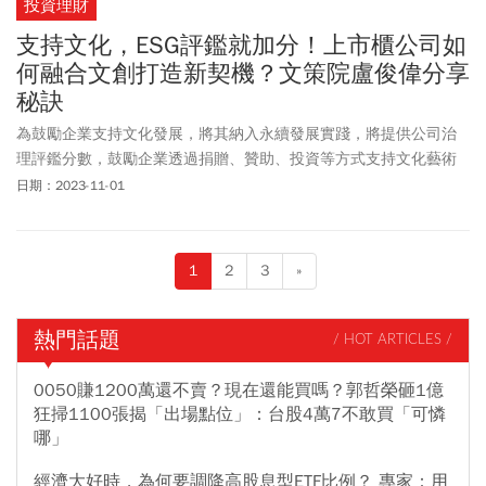
投資理財
支持文化，ESG評鑑就加分！上市櫃公司如
何融合文創打造新契機？文策院盧俊偉分享
秘訣
為鼓勵企業支持文化發展，將其納入永續發展實踐，將提供公司治
理評鑑分數，鼓勵企業透過捐贈、贊助、投資等方式支持文化藝術
活動，文化內容策進院院長盧俊偉將ESG小組轉為專案辦公室，推動
日期：2023-11-01
文化內容、社會影響力和企業價值的結合，創造CSR/ESG行動方
案，以實現社會影響力和共享效益。盧俊偉將於11/6(一)參與今周刊
舉辦的「ESG永續台灣國際峰會秋季場：2023｜數位驅動Ｘ零碳革
1
2
3
»
命」，以融合文化創意、共創企業ESG新契機為題，進行分享講座。
熱門話題
/ HOT ARTICLES /
0050賺1200萬還不賣？現在還能買嗎？郭哲榮砸1億
狂掃1100張揭「出場點位」：台股4萬7不敢買「可憐
哪」
經濟大好時，為何要調降高股息型ETF比例？ 專家：用