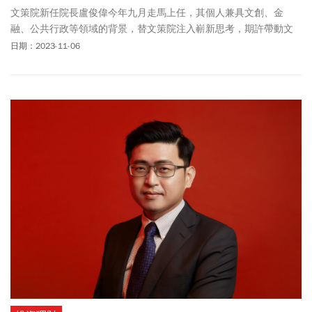
文策院新任院長盧俊偉今年九月走馬上任，其個人兼具文創、金
融、公共行政等領域的背景，替文策院注入嶄新思考，期許帶動文
化產業的新動能。
日期：2023-11-06