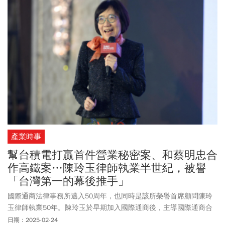
產業時事
幫台積電打贏首件營業秘密案、和蔡明忠合
作高鐵案…陳玲玉律師執業半世紀，被譽
「台灣第一的幕後推手」
國際通商法律事務所邁入50周年，也同時是該所榮譽首席顧問陳玲
玉律師執業50年。陳玲玉於早期加入國際通商後，主導國際通商合
併第一聯合法律事務所，成為台灣史上第一件律師事務所的合併
日期：2025-02-24