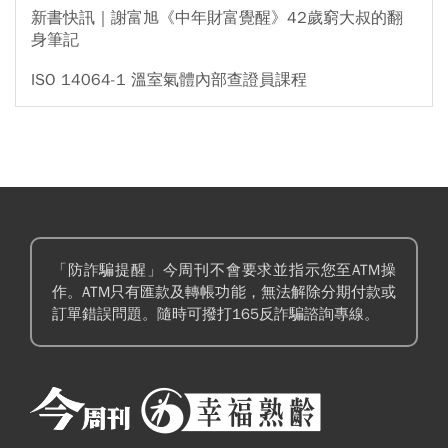
新書快訊｜謝富旭《中年財富覺醒》42歲窮大叔的翻
身筆記
ISO 14064-1 溫室氣體內部查證員課程
「防詐騙提醒」今周刊不會要求並指示您至ATM操
作。ATM只有匯款及轉帳功能，無法解除分期付款或
訂單錯誤問題。隨時可撥打165反詐騙諮詢專線。