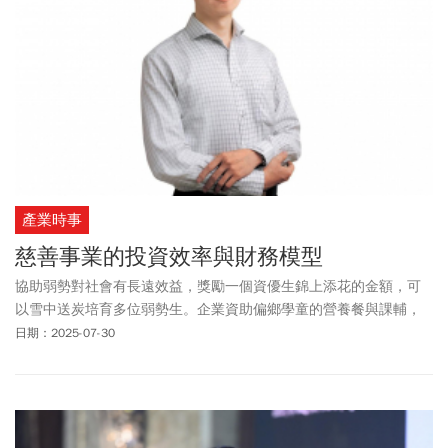
產業時事
慈善事業的投資效率與財務模型
協助弱勢對社會有長遠效益，獎勵一個資優生錦上添花的金額，可
以雪中送炭培育多位弱勢生。企業資助偏鄉學童的營養餐與課輔，
能避免其誤入歧途，留在教育體系的學生愈多，社會的正現金流愈
日期：2025-07-30
高。