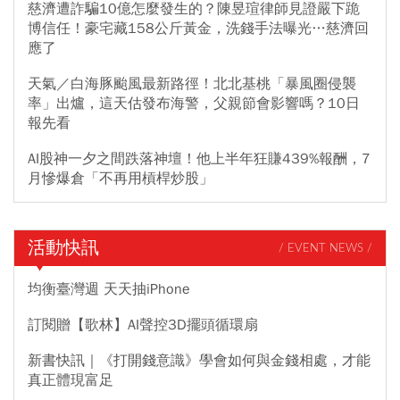
慈濟遭詐騙10億怎麼發生的？陳昱瑄律師見證嚴下跪
博信任！豪宅藏158公斤黃金，洗錢手法曝光…慈濟回
應了
天氣／白海豚颱風最新路徑！北北基桃「暴風圈侵襲
率」出爐，這天估發布海警，父親節會影響嗎？10日
報先看
AI股神一夕之間跌落神壇！他上半年狂賺439%報酬，7
月慘爆倉「不再用槓桿炒股」
活動快訊
/ EVENT NEWS /
均衡臺灣週 天天抽iPhone
訂閱贈【歌林】AI聲控3D擺頭循環扇
新書快訊｜《打開錢意識》學會如何與金錢相處，才能
真正體現富足