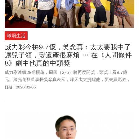
職場生活
威力彩今拚9.7億，吳念真：太太要我中了
讓兒子領，變遺產很麻煩 … 在《人間條件
8》劇中他真的中頭獎
威力彩連續28期摃龜，周四（2/5）將再度開獎，頭獎上看9.7億
元。綠光創藝董事長吳念真表示，昨天太太提醒他，要去買彩券，
「她以前沒興趣，看了《人間條件8》才知道我會買彩券。」他臨時
日期：2026-02-05
決定去買，沒有特別去想號碼，「現在我有2個孫子加上他們的爸
爸，還有我，號碼變多了，沒辦法想，只好讓電腦選號。」昨天他
路過彩券行，口袋正好有300元，買了2張威力彩、2張大樂透。「太
太這1~2天告訴我，你中了錢要讓兒子領，不然變遺產會很麻煩；她
很認真在想這件事。」