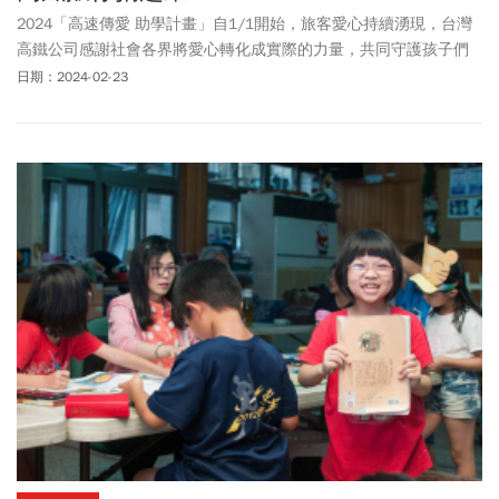
2024「高速傳愛 助學計畫」自1/1開始，旅客愛心持續湧現，台灣
高鐵公司感謝社會各界將愛心轉化成實際的力量，共同守護孩子們
的秘密基地。距離活動截止日（3/2）僅剩1個星期，台灣高鐵公司
日期：2024-02-23
與中華民國
快樂學習協會
期盼能幫助更多弱勢孩童，誠摯邀請各界
持續響應，利用高鐵列車座位網袋內的捐款信封、車站捐款箱或用
手機掃描捐款信封上的QR Code等方式踴躍捐款（衛部救字第
1121363928號），讓弱勢的孩子們放學後都能獲得生活上關懷與課
業的指導，繼續「快樂學習 零距離！」。