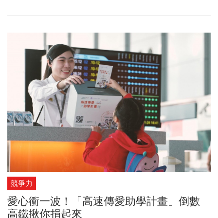
案。不僅如此，國際通商夥伴們與陳玲玉在這50年來，經手過許多
具時代意義的案件，包括經辦多件大型併購與仲裁案，因此被譽為
「台灣第一的幕後推手」。國際通商經辦的知名重大商業法律案
件，正是台灣這半世紀以來，社會與產業發展的縮影。這些知名案
件，諸如1997年起擔任台灣高鐵法律顧問，見證台灣首個暨全球民
間投資金額最高的BOT案，抑或是1987年引進台灣首家大賣場「家
樂福」、2015年為台積電打贏首件「營業秘密法」禁止離職高階主
管任職國外競爭對手案等等，案案都是經典。「律師執業50年，讓
我學會以『愛心及巧思』，協助『心中有事』的客戶『豁然開
朗』！」陳玲玉這短短一行文字，道盡她50年來執業生涯心聲。不
僅如此，她也題上「國際通商五十載，律師能幹又勤快；客戶業績
滿堂彩，大家攜手創未來」短詩，為國際通商的客戶、夥伴們許下
深深的祝福與肯定。
競爭力
愛心衝一波！「高速傳愛助學計畫」倒數
高鐵揪你捐起來