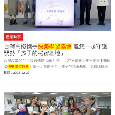
產業時事
台灣高鐵攜手
快樂學習協會
邀您一起守護
弱勢「孩子的秘密基地」
台灣高鐵2024「高速傳愛 助學計畫」，27日宣布明年再度與中華民
國
快樂學習協會
」攜手，幫助全台「孩子的秘密基地」免費課輔班
順利運作。
日期：2023-12-27