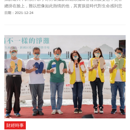
總掛在臉上，難以想像如此熱情的他，其實孩提時代對生命感到悲
觀：「人總有一死，為什麼要活著？」這個問題直到今天依舊沒有
日期：2021-12-24
答案，但卻在終點之處，覺悟人活著不只是為了生存，開始好奇生
命的樣貌，夢想自己發揮長才，成為運動員、歌唱家、童話家……
夯不啷噹列出10個夢想。跨越父母對夢想是「肖想」的註釋，小野
不斷寫下一篇又一篇生命精采的詩歌。
財經時事