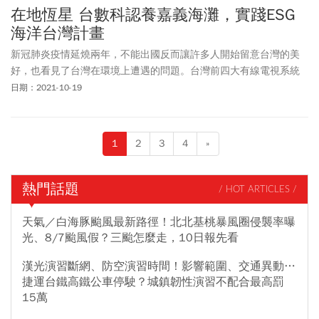
在地恆星 台數科認養嘉義海灘，實踐ESG
海洋台灣計畫
新冠肺炎疫情延燒兩年，不能出國反而讓許多人開始留意台灣的美
好，也看見了台灣在環境上遭遇的問題。台灣前四大有線電視系統
台（MSO）業者「台灣數位光訊科技集團」，作為長期深耕在地的
日期：2021-10-19
媒體，率先投入ESG，參與「還海行動 1095－海岸淨灘」的企業代
表，秉持媒體初心「要帶大家看見更美的台灣」。
1
2
3
4
»
熱門話題
/ HOT ARTICLES /
天氣／白海豚颱風最新路徑！北北基桃暴風圈侵襲率曝
光、8/7颱風假？三颱怎麼走，10日報先看
漢光演習斷網、防空演習時間！影響範圍、交通異動…
捷運台鐵高鐵公車停駛？城鎮韌性演習不配合最高罰
15萬