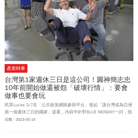
產業時事
台灣第1家週休三日是這公司！圓神簡志忠
10年前開始做還被怨「破壞行情」：要會
做事也要會玩
民眾Lucas 3/7在「公共政策網路參與平台」發起「讓台灣成為亞洲
第一個週休三日的國家」提案，內容中針對BLUE MONDAY一詞，指
這是絕大多數上班族的夢魘，該如何提升上班意願。這項「週休三
日期：2023-05-15
日」提議在提案隔日3/8就檢核通過，4/26跨越5000人連署門檻，
提案截止日達到5736人附議，政府必須在6/26針對此議題回應。行