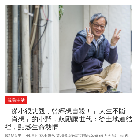
政院副院長鄭文燦週一（5/15）回應，目前還沒有任何亞洲國家推
廣或試行「週休三日」，但政府會據實把全世界發展的趨勢，向提
案的公民來報告。其實台灣早在2013年就有圓神出版社率先實施
「週休三日」，當時不僅引來媒體大篇幅報導，外界對圓神員工更
是投注歆羨的眼神；更有不少老闆私下打電話給簡志忠，抱怨他
「破壞行情」。圓神出版社週一則是表示，公司已實施10年成效良
好，運作效率正常，樂見國內更多企業響應。以下是2013年今周刊
專訪簡志忠，談如何成為幸福企業。（原文刊載於2013/8/22）
職場生活
「從小很悲觀，曾經想自殺！」人生不斷
「肖想」的小野，鼓勵厭世代：從土地連結
裡，點燃生命熱情
採訪這天，斜槓作家小野對著攝影師鏡頭擺出各種俏皮姿態，笑容