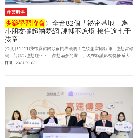
產業時事
快樂學習協會
》全台82個「祕密基地」為
小朋友撐起補夢網 課輔不熄燈 接住逾七千
孩童
(今周刊1411)我很喜歡鏡頭前的表演啊！之後想當攝影師，也想當導
演，剪輯師也想碰⋯⋯，夢想滿多的啦！」現在就讀影視傳播系大
一的曉菁，說起話來總把眼睛笑成一條線，老師們說她像諧星、是
日期：2024-01-03
大家的開心果。她秀出自己在社群平台的短影音，搞笑、跳舞樣樣
來，已有超過兩千五百名粉絲追蹤，直說喜歡幕前的表演模樣、也
熱愛幕後的影像創作。採訪這天，她棒球帽下壓著一頭棕金色長
髮，搭配超大號寬鬆衣，有種低調而大方的明星氣勢，談起未來，
眼神閃爍，似乎已經看見無限可能。