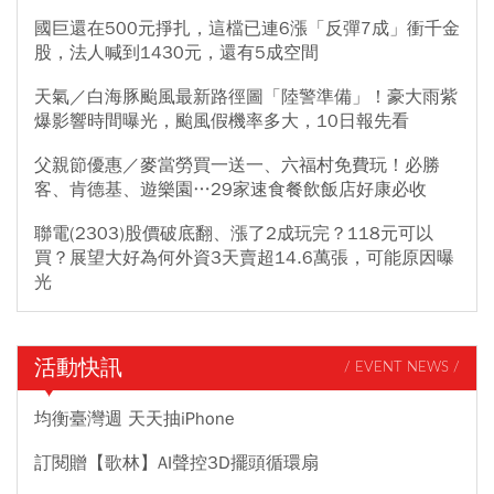
國巨還在500元掙扎，這檔已連6漲「反彈7成」衝千金
股，法人喊到1430元，還有5成空間
天氣／白海豚颱風最新路徑圖「陸警準備」！豪大雨紫
爆影響時間曝光，颱風假機率多大，10日報先看
父親節優惠／麥當勞買一送一、六福村免費玩！必勝
客、肯德基、遊樂園…29家速食餐飲飯店好康必收
聯電(2303)股價破底翻、漲了2成玩完？118元可以
買？展望大好為何外資3天賣超14.6萬張，可能原因曝
光
活動快訊
/ EVENT NEWS /
均衡臺灣週 天天抽iPhone
訂閱贈【歌林】AI聲控3D擺頭循環扇