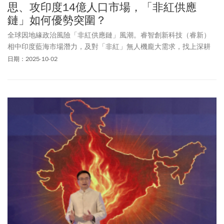
思、攻印度14億人口市場，「非紅供應
鏈」如何優勢突圍？
全球因地緣政治風險「非紅供應鏈」風潮。睿智創新科技（睿新）
相中印度藍海市場潛力，及對「非紅」無人機龐大需求，找上深耕
印度市場多年的太
思科
技合作，前者提供無人機等產品的製造、研
日期：2025-10-02
發，太思則負責代理銷售與服務。面對中國無人機低價、量大的優
勢挑戰，睿新在2025印度台灣形象展展示的無人機，標榜全機「非
紅」且MIT占比達7成5，更要以台廠自豪的高穩定品質、高客製化能
力與高垂直整合等「三高」優勢，攜手太思進軍這塊全球最大14億
人口市場。