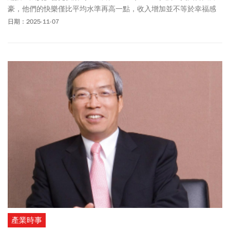
豪，他們的快樂僅比平均水準再高一點，收入增加並不等於幸福感
提升。美國知名企業家和資訊科學吉姆．克拉克（Jim Clark）從賺
日期：2025-11-07
1000萬美元（約合新台幣3億1000萬元）、10億美元（約合新台幣
310億元）都不滿足，儘管他在1999年時，身價達到20億美元（約
合新台幣620億元），仍以軟體業巨頭甲骨文公司（Oracle）的創辦
人賴瑞．艾利森（Larry Ellison）130億美元（約4030億台幣）的身
價為目標。本書作者托尼．克拉比，同時也是商業心理學家，他就
指出，追求財富、地位或名聲，看似勝利，卻可能讓人更忙、更焦
慮、更不快樂。
產業時事