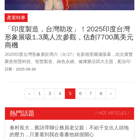
產業時事
「印度製造，台灣助攻」！2025印度台灣
形象展吸1.3萬人次參觀，估創7700萬美元
商機
2025印度台灣形象展於周六（9/27）在新德里圓滿落幕，此次展覽
聚焦智慧科技、智慧製造、綠色永續、健康樂活四大主題，配合印
度政府政策，主打「印度製造，台灣助攻」概念，讓今年形象展估
日期：2025-09-28
創7700萬美元商機，並吸引1.3萬人次參觀。貿協董事長黃志芳指
出，近8年台印貿易額翻倍，2024年創新高達逾106億美元，台灣形
象展邀集逾百家智慧科技、智慧製造企業，推動台印合作交流。黃
«
1
3
4
5
6
7
8
»
志芳也點出，半導體是台印合作重點，印度商業巨擘「塔塔集團」
（Tata Group）已與台廠合作，未來完整生態系統仍需時間，但可先
從人才交流著手，展現高度互補性。
熱門話題
/ HOT ARTICLES /
眷村長大，蔡詩萍聊公務員老父親：不給子女出人頭地
的壓力，只要看到我在看書他就很開心