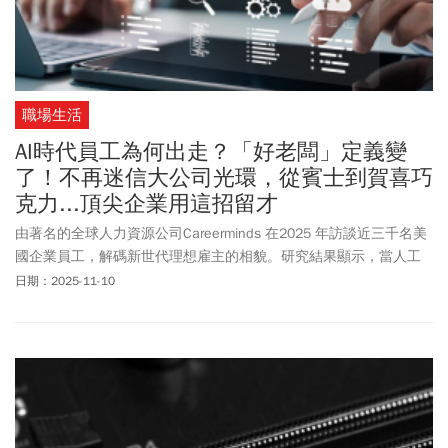
職場生活
AI時代員工為何出走？「好老闆」定義變
了！不再迷信大公司光環，從賓士到賀喜巧
克力...頂尖企業用這招留才
由著名的全球人力資源公司Careerminds 在2025 年訪談近三千名美
國企業員工，解碼新世代理想雇主的相貌。研究結果顯示，當人工
智慧、自動化技術加速演進，全球市場又因地緣政治風險而動盪，
日期：2025-11-10
現代工作者對雇主的期待已不再停留於工作穩定。無論製造業、服
務業還是科技業，員工的需要的不只是一份今天的職位，更是一個
能為明天做好準備的職場環境，能夠持續在勞動市場增值、不被時
代淘汰的成長空間。在這個唯一不變的就是變化的時代，投資員工
的學習力，或許才是企業與員工的雙贏之道。這結果正為台灣企業
提供了一面值得深思的鏡子。