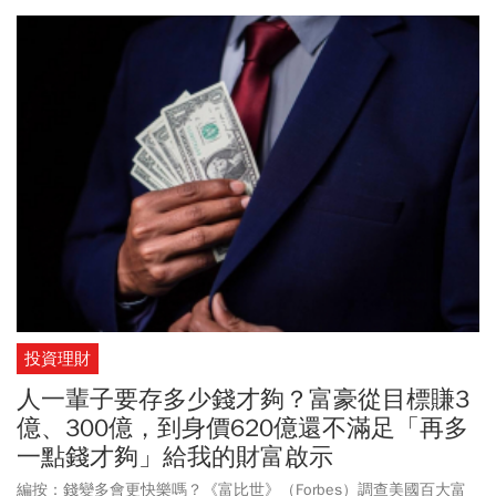
投資理財
人一輩子要存多少錢才夠？富豪從目標賺3
億、300億，到身價620億還不滿足「再多
一點錢才夠」給我的財富啟示
編按：錢變多會更快樂嗎？《富比世》（Forbes）調查美國百大富