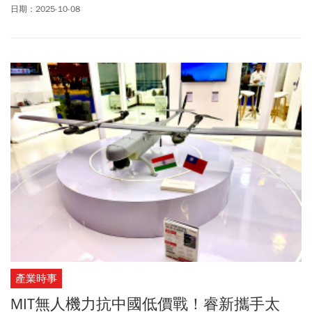
站穩腳步後，如今更抓緊AI驅動的儲存應用需求。
日期：2025-10-08
產業時事
MIT無人機力抗中國低價戰！睿新攜手太