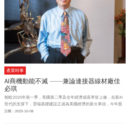
也會盡力幫忙，因輝達對選址有特定條件期待，到10/24前還有一點
時間，經濟部會盡快盤點給輝達參考。
產業時事
AI商機動能不滅 ——兼論連接器線材廠佳
必琪
相較2025年第一季，美國第二季及全年經濟成長率皆上修，在新AI
世代的支撐下，雲端基礎建設正成為美國經濟的新火車頭，今年股
市表現仍可樂觀看待。
日期：2025-10-08