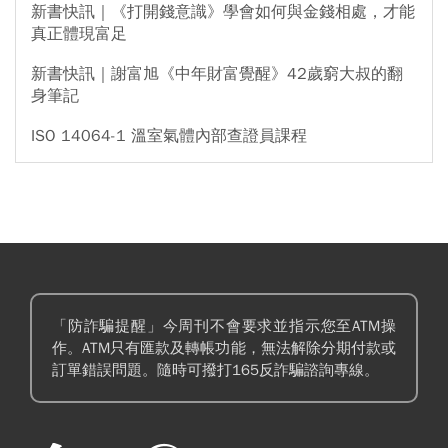
新書快訊｜《打開錢意識》學會如何與金錢相處，才能
真正體現富足
新書快訊｜謝富旭《中年財富覺醒》42歲窮大叔的翻
身筆記
ISO 14064-1 溫室氣體內部查證員課程
「防詐騙提醒」今周刊不會要求並指示您至ATM操
作。ATM只有匯款及轉帳功能，無法解除分期付款或
訂單錯誤問題。隨時可撥打165反詐騙諮詢專線。