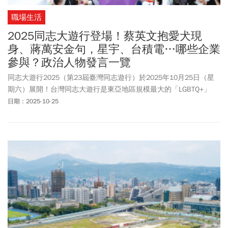
職場生活
2025同志大遊行登場！蔡英文抱愛犬現
身、蔣萬安金句，星宇、台積電…哪些企業
參與？政治人物發言一覽
同志大遊行2025（第23屆臺灣同志遊行）於2025年10月25日（星
期六）展開！台灣同志大遊行是東亞地區規模最大的「LGBTQ+」
（多元性別）遊行之一，主題聚焦於「標籤」、「差異／多元」的
日期：2025-10-25
理解與連結，呼應當今社會中對性別、認同、性傾向等議題。台灣
同志大遊行今（25）日下午登場，前總統蔡英文特別發文鼓勵參與
這場遊行的每個人，台北市長蔣萬安也現身支持，並強調北市府
「Leave no one Behind（不拋下任何人）」的精神和態度。究竟同
志大遊行2025這次主題為何？又有哪些政治人物、公眾人物、企業
參與？《今周刊》本文彙整完整報導，帶讀者一塊瞭解。