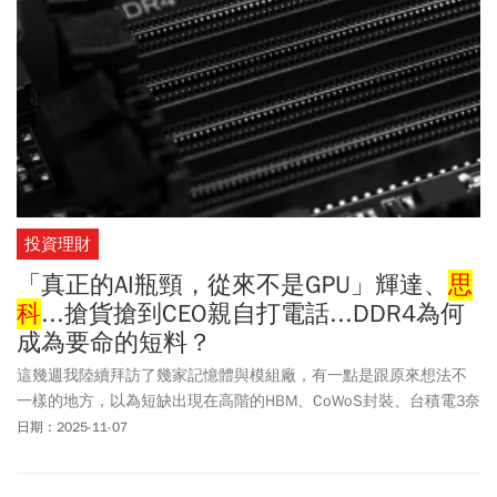
投資理財
「真正的AI瓶頸，從來不是GPU」輝達、
思
科
...搶貨搶到CEO親自打電話...DDR4為何
成為要命的短料？
這幾週我陸續拜訪了幾家記憶體與模組廠，有一點是跟原來想法不
一樣的地方，以為短缺出現在高階的HBM、CoWoS封裝、台積電3奈
米這些地方，但目前真正要命的不只是頂端，還有底層，那些你以
日期：2025-11-07
為早該被淘汰的DDR4、MLC、NOR。這些看起來廉價又不起眼的料
號，正在變成AI短期（至少明年一整年）的關鍵短料。