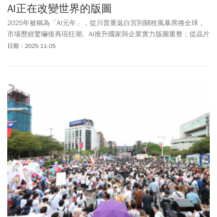
AI正在改變世界的版圖
2025年被稱為「AI元年」，從川普重返白宮到關稅風暴席捲全球，
市場歷經驚嚇後再現狂潮。AI推升國家與企業實力版圖重整；從晶片
到藥業，世界資本秩序正被AI重新改寫。
日期：2025-11-05