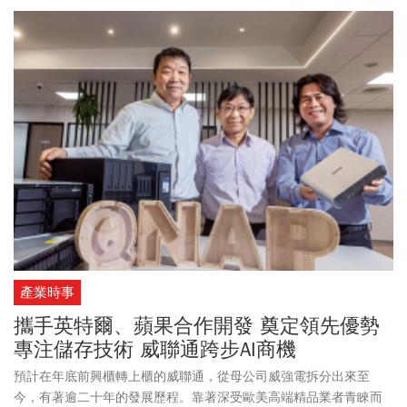
產業時事
攜手英特爾、蘋果合作開發 奠定領先優勢
專注儲存技術 威聯通跨步AI商機
預計在年底前興櫃轉上櫃的威聯通，從母公司威強電拆分出來至
今，有著逾二十年的發展歷程。靠著深受歐美高端精品業者青睞而