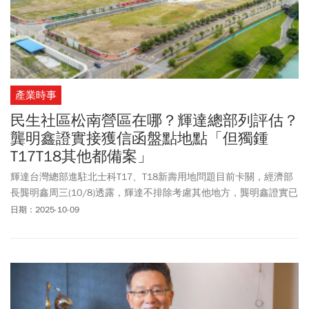
產業時事
民生社區松南營區在哪？輝達總部列評估？
龔明鑫證實接獲信函盤點地點「但獨鍾
T17T18其他都備案」
輝達台灣總部進駐北士科T17、T18新壽用地問題目前卡關，經濟部
長龔明鑫周三(10/8)透露，輝達不排除考慮其他地方，龔明鑫證實已
於10/7接到輝達所委託代表的信函，請經濟部盤點「包含台北市在
日期：2025-10-09
內、符合需求之土地」，並於10/24前回覆輝達。而龔明鑫周四
(10/9)在立法院受訪時進一步表示，輝達還是最喜歡北士科的T17、
T18，總統賴清德與行政院長卓榮泰也已指示相關部會在行政與法律
層面提供協助，中央會盡全力幫忙輝達達成需求。龔明鑫被問到民
生社區松南營區是否也在評估之列？龔明鑫肯定表示這也是評估選
項之一。龔明鑫透露，輝達表示其他地點「算是備胎啦」，但中央