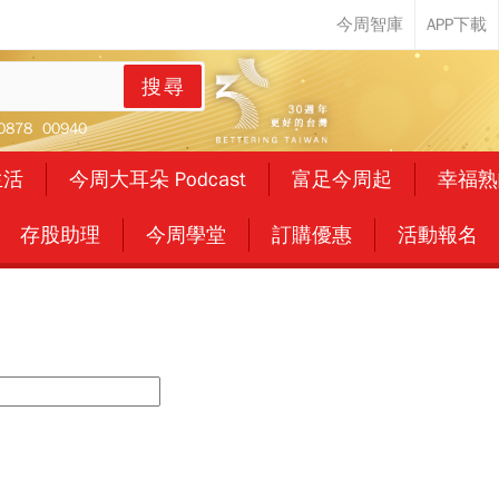
搜尋
0878
00940
生活
今周大耳朵 Podcast
富足今周起
幸福熟
存股助理
今周學堂
訂購優惠
活動報名