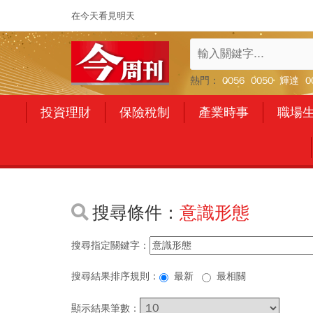
在今天看見明天
熱門：
0056
0050
輝達
0
投資理財
保險稅制
產業時事
職場
搜尋條件：
意識形態
搜尋指定關鍵字：
搜尋結果排序規則：
最新
最相關
顯示結果筆數：