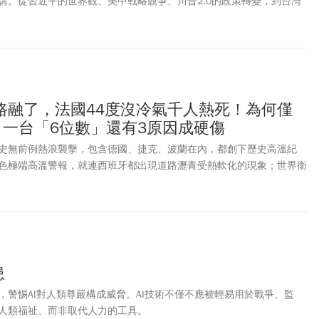
講。從習近平的世界觀、美中戰略競爭、川普2.0的政策轉變，到台灣
出了一套完整且具有啟發性的分析架構。其中，她認為中國正面臨經濟
升西降」並非歷史趨勢，而台灣最大的優勢，在於民主韌性、科技供應
仍站在美國與台灣這一邊。
路融了，法國44度沒冷氣千人熱死！為何僅
？一台「6位數」還有3原因成硬傷
史無前例熱浪襲擊，包含德國、捷克、波蘭在內，都創下歷史高溫紀
色極端高溫警報，就連西班牙都出現道路瀝青受熱軟化的現象；世界衛
，這波熱浪已在歐洲奪走超過1300條人命。根據路透社報導，法國公共
lique France）指出，法國超額死亡人數已達1000人，且實際數字可能更
人，預計在納入更多養老機構及居家死亡資訊後，死亡率進一步攀升。
近40°C，導致學校被迫停課、醫護也抱怨工作環境難以忍受，但法國
歐洲冷氣普及率最低的國家之一，只有約4分之1的法國家庭裝有冷氣。
入賣場搶購電風扇與行動冷氣，部分貨架甚至很快被掃購一空。社群媒
患
了200公里才買到最後一台空調。CNN記者甚至在倫敦街頭走了1萬5
，警惕AI對人類尊嚴構成威脅。AI技術不僅不應被輕易用於戰爭、監
可買的冷氣機。
人類福祉、而非取代人力的工具。