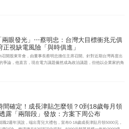
I「兩眼發光」…蔡明忠：台灣大目標衝兆元俱
府正視缺電風險「與時俱進」
(5/29)召開股東常會，由董事長蔡明忠擔任主席召開。針對近期台灣再度出
的爭論，他直言，現在電力議題儼然成為政治議題，但他以企業家的角
必須勇敢面對現實，正視AI狂潮帶來的巨大電力需求與能源風險。台灣
.35%，來到112.5元附近，近期因資金湧入AI族群，股價相對疲軟，距
略微修正。
時間確定！成長津貼怎麼領？0到18歲每月領
卓揆透露「兩階段」發放：方案下周公布
)就職2週年演說，端出育兒大禮包，宣布0-18歲成長津貼月領5000元，