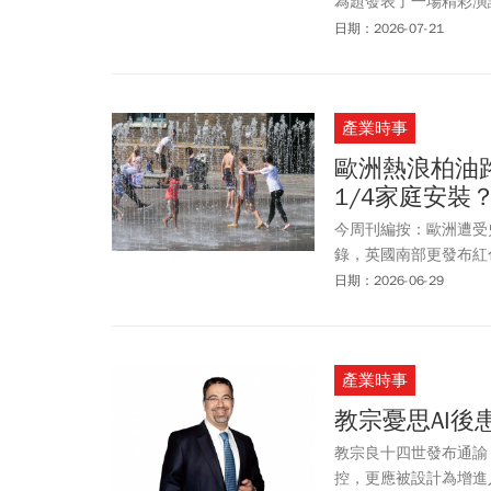
為題發表了一場精彩演
未來面臨的挑戰，她提
日期：2026-07-21
與制度上的困境，「東
鏈的重要性，以及時間
產業時事
歐洲熱浪柏油
1/4家庭安裝
今周刊編按：歐洲遭受
錄，英國南部更發布紅
生組織（WHO）警告
日期：2026-06-29
健康局（Santé pub
高；而死者多數為老年
此外，雖然巴黎氣溫逼
產業時事
由於「4大硬傷」仍是
這也讓法國不少民眾湧
教宗憂思AI後
體上更有民眾抱怨自己跑
教宗良十四世發布通諭
千步，還是找不到一台
控，更應被設計為增進