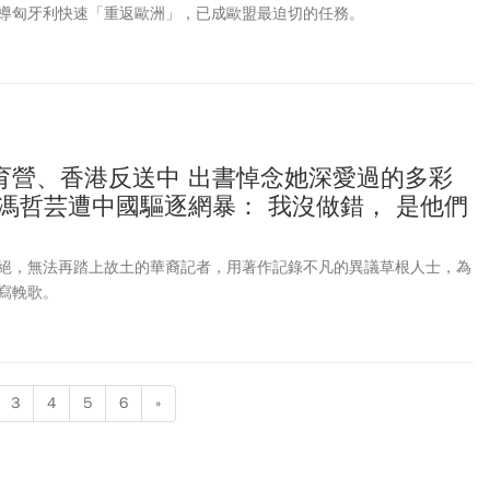
導匈牙利快速「重返歐洲」，已成歐盟最迫切的任務。
育營、香港反送中 出書悼念她深愛過的多彩
馮哲芸遭中國驅逐網暴： 我沒做錯， 是他們
絕，無法再踏上故土的華裔記者，用著作記錄不凡的異議草根人士，為
寫輓歌。
3
4
5
6
»