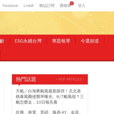
0
齡
ESG永續台灣
專題報導
今選頻道
熱門話題
/ HOT ARTICLES /
天氣／白海豚颱風最新路徑！北北基
桃暴風圈侵襲率曝光、8/7颱風假？三
颱怎麼走，10日報先看
欣興、南電、景碩、臻鼎-KY、金居、