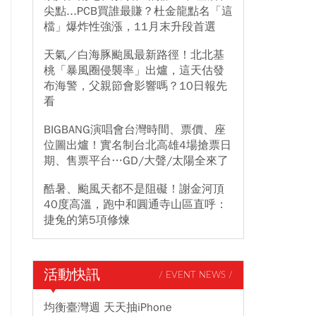
尖點...PCB買誰最賺？杜金龍點名「這
檔」爆炸性強漲，11月末升段首選
天氣／白海豚颱風最新路徑！北北基
桃「暴風圈侵襲率」出爐，這天估發
布海警，父親節會影響嗎？10日報先
看
BIGBANG演唱會台灣時間、票價、座
位圖出爐！實名制台北高雄4場搶票日
期、售票平台…GD/大聲/太陽全來了
酷暑、颱風天都不是阻礙！謝金河頂
40度高溫，跑中和圓通寺山區直呼：
捷兔的第5項修煉
活動快訊
/ EVENT NEWS /
均衡臺灣週 天天抽iPhone