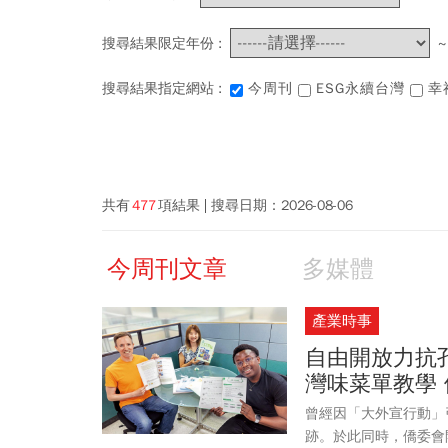
搜尋結果限定年份 :
搜尋結果指定網站 :
今周刊
ESG永續台灣
幸
共有
477
項結果
搜尋日期：
2026-08-06
今周刊文章
多媒體
產業時事
自由開放力抗孔
灣味菜單教學
曾經因「大外宣行動」
跡。於此同時，僑委會