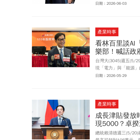
日期：2026-06-03
產業時事
看林百里談A
樂部！喊話政
台灣大(3045)週五
現「電力」與「能源」
度提出建言，呼籲政府
日期：2026-05-29
大股價週五近午盤上漲1
離5/19高點117.5元
產業時事
成長津貼發放
現5000？
總統賴清德週三(5/20