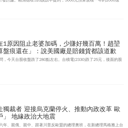
引發討論。賴清德在520談話中提到，5000元預算規模一年約2000億
會排擠到其他預算。行政院長卓榮泰後續說明，將自2026年起實施成
對策，這只是其中1項，最快下周向國人宣布。對此，國民黨立法院黨團
應，欣慰看到執政當局從善如流，好的政策大家一起做，只要行政部門
一定全力支持。民進黨立委、親職教育作家陳培瑜表示，從友善職場、
項支持，都是國家對年輕父母的承諾。未來他會在立法院持續監督相關
減輕爸爸媽媽肩上的重擔，讓每一個孩子都能在充沛的資源中快樂長
在1原因阻止老婆加碼，少賺好幾百萬！趙堃
質疑賴政府提了山寨版，請問這個天文數字的財源從哪裡來？
算盤痕還在」：說美國廠是賠錢貨都該道歉
，今天台股收盤跌了280點左右。台積電(2330)跌了25元，後面的股
走獨裁者 迎接烏克蘭停火、推動內政改革 歐
戶」 地緣政治大地震
六年、親俄、親中、跟著川普反歐盟的總理奧班，在新總理馬格雅上台