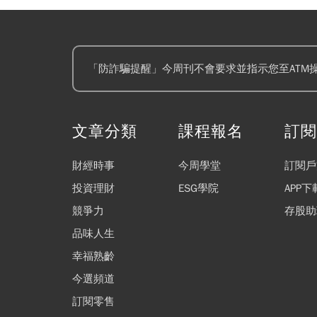
「防詐騙提醒」今周刊不會要求並指示您至ATM
文章分類
課程報名
訂
財經時事
今周學堂
訂閱戶
投資理財
ESG學院
APP下
競爭力
存股助
品味人生
幸福熟齡
今選頻道
訂閱零售