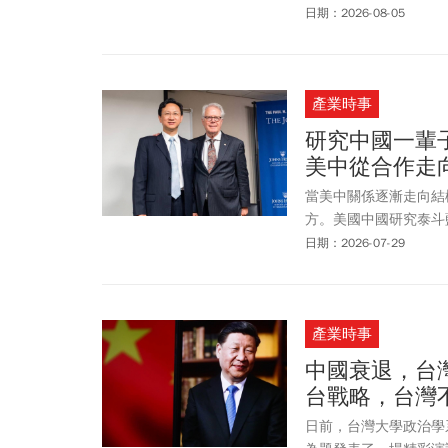
點與文化。
日期：2026-08-05
產業時事
研究中國一輩
美中從合作走
當美中關係逐漸走向結
方。美國中國研究泰斗
正是他畢生研究與歷史
日期：2026-07-29
作，走到今日再度高度
產業時事
中國衰退，台
台戰略，台灣
日前，台灣大學政治學