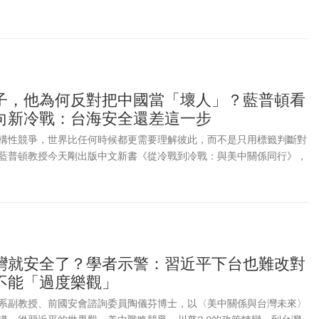
子，他為何反對把中國當「壞人」？藍普頓看
向新冷戰：台海安全還差這一步
構性競爭，世界比任何時候都更需要理解彼此，而不是只用標籤判斷對
藍普頓教授今天剛出版中文新書《從冷戰到冷戰：與美中關係同行》，
見證的集大成之作，帶領讀者重新理解美中關係如何從冷戰、接觸與合
緊張的局面。
灣就安全了？學者示警：習近平下台也難改對
不能「過度樂觀」
系副教授、前國安會諮詢委員陶儀芬博士，以〈美中關係與台灣未來〉