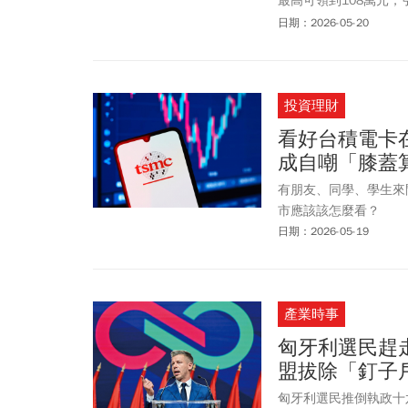
最高可領到108萬元，
元，有能力去負擔，不
日期：2026-05-20
長津貼，政府有18項
首席副書記長許宇甄回
有提出法案，國民黨團
投資理財
婚育宅到養兒育女的各
配套，確保政策能真正
看好台積電卡
大。民眾黨立委邱慧洳
成自嘲「膝蓋
有朋友、同學、學生來問
市應該該怎麼看？
日期：2026-05-19
產業時事
匈牙利選民趕
盟拔除「釘子
匈牙利選民推倒執政十