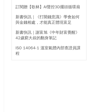
訂閱贈【歌林】AI聲控3D擺頭循環扇
新書快訊｜《打開錢意識》學會如何
與金錢相處，才能真正體現富足
新書快訊｜謝富旭《中年財富覺醒》
42歲窮大叔的翻身筆記
ISO 14064-1 溫室氣體內部查證員課
程