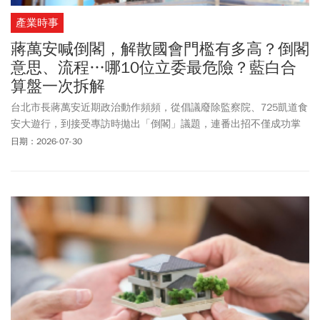
產業時事
蔣萬安喊倒閣，解散國會門檻有多高？倒閣
意思、流程…哪10位立委最危險？藍白合
算盤一次拆解
台北市長蔣萬安近期政治動作頻頻，從倡議廢除監察院、725凱道食
安大遊行，到接受專訪時拋出「倒閣」議題，連番出招不僅成功掌
控議題節奏，網路聲量更創下近期高峰。究竟蔣萬安為何選在此時
日期：2026-07-30
拋出不信任案？倒閣在
憲法
上的發動門檻與程序為何？若真的倒閣
成功、解散國會重新大選，朝野各派系將如何沙盤推演？又有哪些
立委首當其衝？《今周刊》為您整理完整倒閣懶人包，一文看懂關
鍵程序、藍白合作籌碼與最新的政壇局勢演變。