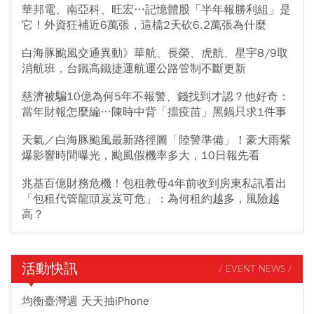
華邦電、南亞科、旺宏…記憶體股「半年報勝利組」是
它！外資狂補近6萬張，這檔2天砍6.2萬張為什麼
白海豚颱風交通異動》華航、長榮、虎航、星宇8/9取
消航班，台鐵高鐵捷運航運公路管制不斷更新
慈濟被騙10億為何5年不報警、錢找到才認？他好奇：
當年財報怎麼編…陳時中背「擋疫苗」黑鍋只求1件事
天氣／白海豚颱風最新路徑圖「陸警準備」！豪大雨紫
爆影響時間曝光，颱風假機率多大，10日報先看
兆基百億財務危機！包租教母4年前收到房東私訊看出
「包租代管龍頭岌岌可危」：為何租約越多，風險越
高？
活動快訊
/ EVENT NEWS /
均衡臺灣週 天天抽iPhone