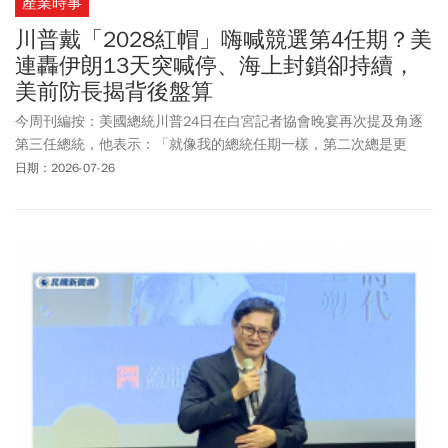
產業時事
川普戴「2028紅帽」嗨喊競選第4任期？美
連轟伊朗13天突喊停、海上封鎖卻持續，
美前防長揭背後盤算
今周刊編按：美國總統川普24日在白宮記者協會晚宴再次提及角逐
第三任總統，他表示：「就像我的總統任期一樣，第二次總是更
好，第三次就更好了」，接著又說自己只是開玩笑。未料，他隨後
日期：2026-07-26
拿出一頂紅色的「川普 2028」帽子，並表示：「我很高興宣布，而
且這算是獨家消息，我打算競選美國總統第四任期。」至於美伊戰
爭現況如何？川普24日叫停對伊朗空襲行動，結束連續13天的攻
擊。不過美軍仍對伊朗持續進行海上封鎖，美國中央司令部25日宣
布，已迫使12艘企圖突破封鎖的商船改道，並癱瘓2艘拒服從的船
隻，對其搜船查驗。美國前國防部長馬克·艾斯培（Mark Esper）接
受《福斯新聞》採訪時表示，美軍暫停對伊朗發動攻擊，不代表局
勢緩和，相反的，「這可能只是24或48小時的短暫喘息」，美軍正
在重新裝填，以應對更大規模或是重啟戰爭的行動。