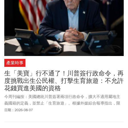
以因應全天候接單的國際新局。
產業時事
生「美寶」行不通了！川普簽行政命令，再
度挑戰出生公民權、打擊生育旅遊：不允許
花錢買進美國的資格
今周刊編按：美國總統川普簽署兩項行政命令，擴大不適用屬地主
義國籍的定義，並禁止「生育旅遊」。根據外媒綜合報導指出，限
縮出生公民權是共和黨籍川普鎮壓移民的優先要務之一。川普一直
日期：2026-08-07
大力打擊生育旅遊，並譴責有些人利用出生公民權的政策漏洞圖
利，花錢買身份，根本不是真心愛美國。他週四簽署的2項行政命