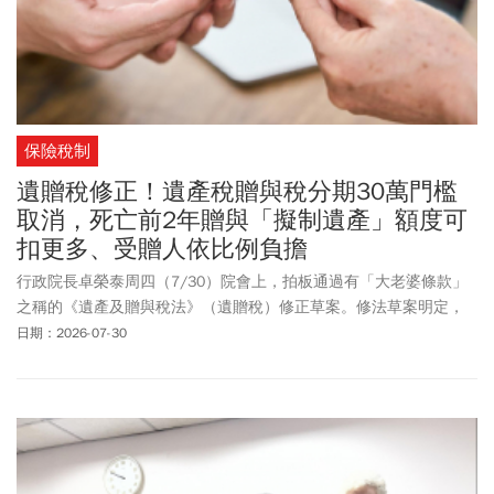
保險稅制
遺贈稅修正！遺產稅贈與稅分期30萬門檻
取消，死亡前2年贈與「擬制遺產」額度可
扣更多、受贈人依比例負擔
行政院長卓榮泰周四（7/30）院會上，拍板通過有「大老婆條款」
之稱的《遺產及贈與稅法》（遺贈稅）修正草案。修法草案明定，
被繼承人死亡前2年贈與特定親屬（包含其配偶、各順序繼承人及其
日期：2026-07-30
配偶）的財產（擬制遺產），受贈人須按比例成為納稅義務人，且
負擔上限以其受贈財產價值為限，避免單一繼承人獨自承受全部稅
務負擔。此外修正也刪除原本遺贈稅應納稅額在30萬元以上，才能
申請分期繳納的限制規定，未來不論稅額多寡，只要現金繳納有困
難，均可申請分期繳納。