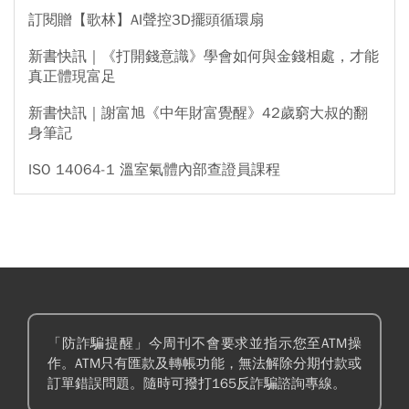
訂閱贈【歌林】AI聲控3D擺頭循環扇
新書快訊｜《打開錢意識》學會如何與金錢相處，才能
真正體現富足
新書快訊｜謝富旭《中年財富覺醒》42歲窮大叔的翻
身筆記
ISO 14064-1 溫室氣體內部查證員課程
「防詐騙提醒」今周刊不會要求並指示您至ATM操
作。ATM只有匯款及轉帳功能，無法解除分期付款或
訂單錯誤問題。隨時可撥打165反詐騙諮詢專線。