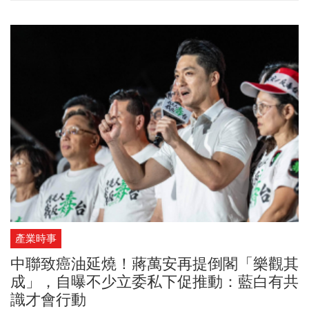
調，這次修法不是剝奪兄弟姊妹的繼承權。如果生前沒有立遺囑，
兄弟姊妹仍然依法繼承；如果有遺囑，就應該尊重往生者的安排，
週二刪除的是法律強制保留給手足的「特留分」，不是兄弟姊妹的
法定繼承人身分。不過要注意的是，本案將在總統公布6個月後實
施，也就是至少半年內仍然適用舊法。此外，在部分提案中出現的
「特別貢獻制」這次並未入法。
產業時事
中聯致癌油延燒！蔣萬安再提倒閣「樂觀其
成」，自曝不少立委私下促推動：藍白有共
識才會行動