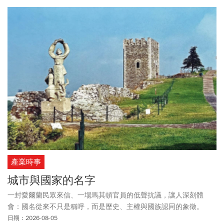
令，目的就在於嚴格限制這2種行為。川普指出，出生公民權制度長
期被濫用，「生育旅遊」已經發展成一門生意。他說，每年可能有
「數十萬人」透過相關方式讓子女取得美國公民身份，並舉例有人
曾以家庭名義攜帶數十名兒童參與相關安排。報導指出，這是川普
第二次試圖收緊出生公民權。由於美國
憲法
第14修正案（14th
Amendment）長期被視為保障出生公民權重要依據，儘管川普政府
堅稱新命令並未超出最高法院的裁決限制，但外界評估，這2項新相
關措施都將面臨法律挑戰。
產業時事
城市與國家的名字
一封愛爾蘭民眾來信、一場馬其頓官員的低聲抗議，讓人深刻體
會：國名從來不只是稱呼，而是歷史、主權與國族認同的象徵。
日期：2026-08-05