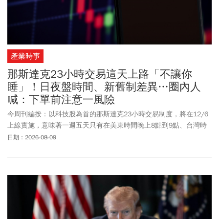
產業時事
那斯達克23小時交易這天上路「不讓你
睡」！日夜盤時間、新舊制差異…圈內人
喊：下單前注意一風險
今周刊編按：以科技股為首的那斯達克23小時交易制度，將在12/6
上線實施，意味著一週五天只有在美東時間晚上8點到9點、台灣時
間上午8點到9點，休市1小時系統維護，其他時間都開放下單，美股
日期：2026-08-09
將邁向不打烊時代！那斯達克表示，新制度將分為日盤和夜盤兩大
時段，日盤為美東時間4:00至20:00，夜盤則是美東時間21:00至隔
天4:00，休市1小時為美東時間20:00至 21:00，每週開盤從週日晚
間21:00點至週五晚間20:00。對於美股將全面開啟夜盤交易，市場
人士提醒，凌晨時段買賣價差可能拉開，散戶下單應注意滑點風
險。此外，台灣目前有 37 家辦理美股複委託的券商，主管機關已提
前通告券商進行系統升級，未來台灣券商需重構交易與風控系統，