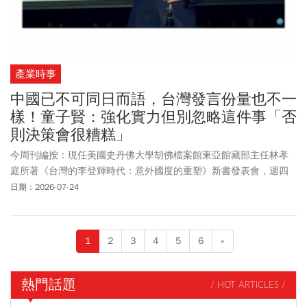
產業時事
中國已不可同日而語，台灣發言份量也不一
樣！童子賢：強化實力但別忽略這件事「否
則決策會很糟糕」
今周刊編按：現任美國史丹佛大學胡佛檔案館東亞館藏部主任林孝
庭所著《台灣的李登輝時代：意外國度的重塑》新書發表會，週四
(7/23)於台大集思會議中心舉辦。和碩(4938)董事長童子賢受邀出席
日期：2026-07-24
時指出，經濟發展不僅會出現量變，也可能帶來質變，而質變同樣
會進一步推動量變。談到台灣未來發展，童子賢表示，台灣走到現
階段，社會各界都希望推測並規畫下一步，但更重要的是，在前進
1
2
3
4
5
6
»
過程中，必須持續維護台灣所珍視的核心價值。
熱門話題
/ HOT ARTICLES /