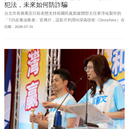
犯法，未來如何防詐騙
台北市長蔣萬安日前表態支持前國民黨新媒體部主任韋淳祐製作的
「725反毒油集會」宣傳片，該影片利用AI深偽技術（Deepfake）合
成總統賴清德聲音，引發法律和輿論爭議。台南市長黃偉哲週五
日期：2026-07-31
（7/31）日和民進黨立委王定宇、律師陳又新舉行記者會，痛批蔣
萬安具備美國律師資格卻替違法行為背書，質疑若將深偽影片視為
言論自由，未來台灣將難以打擊詐騙集團。對此，北市研考會主委
殷瑋回應，黃偉哲拿出4段錄音說有3段是AI深偽，是公然承認深
偽，開完記者會後檢警調也要查他了。（18:45更新律師意見）對於
黃偉哲公布蔣萬安深偽音檔，殷瑋認為檢調也應該要查。律師黃帝
穎則認為，既然當事人蔣萬安主張深偽經註明即合法，可推知蔣萬
安概括同意使用其聲紋個資及電磁紀錄，有註明深偽即可合法使用
蔣萬安聲紋，並無涉犯個資法及刑法問題。