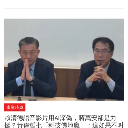
產業時事
賴清德語音影片用AI深偽，蔣萬安卻是力
挺？黃偉哲批「科技佛地魔」：這如果不叫