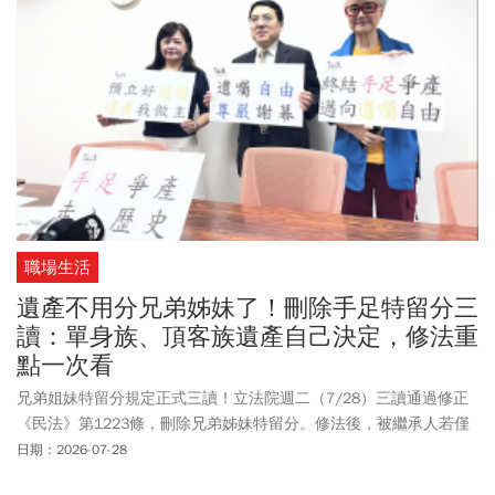
職場生活
遺產不用分兄弟姊妹了！刪除手足特留分三
讀：單身族、頂客族遺產自己決定，修法重
點一次看
兄弟姐妹特留分規定正式三讀！立法院週二（7/28）三讀通過修正
《民法》第1223條，刪除兄弟姊妹特留分。修法後，被繼承人若僅
剩兄弟姊妹為法定繼承人時，就可依遺囑自由分配全部遺產，不再
日期：2026-07-28
受兄弟姊妹主張特留分扣減之限制。提案的國民黨立委吳宗憲強