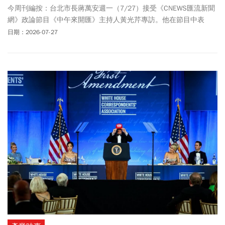
今周刊編按：台北市長蔣萬安週一（7/27）接受《CNEWS匯流新聞
網》政論節目《中午來開匯》主持人黃光芹專訪。他在節目中表
示，國民黨要有共識，也要民眾黨支持，討論好才會有行動；如果
日期：2026-07-27
能透過倒閣讓閣揆卓榮泰為毒油事件下台、負起政治責任，當然是
一個最好的方式。蔣萬安談及「725上凱道」集會遊行，表示725當
天真正的主角不是站在台上的人，是冒著酷暑、攜家帶眷站出來的
台灣人民。他看到有媒體採訪，有人從宜蘭羅東一早11點就到凱
道。那些一路到晚上8點多「勇敢站出來的民眾，才是站在C位的主
人。」