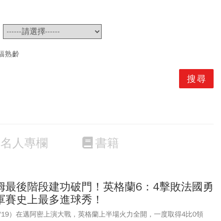
~
福熟齡
名人專欄
書籍
姆最後階段建功破門！英格蘭6：4擊敗法國勇
軍賽史上最多進球秀！
7/19）在邁阿密上演大戰，英格蘭上半場火力全開，一度取得4比0領