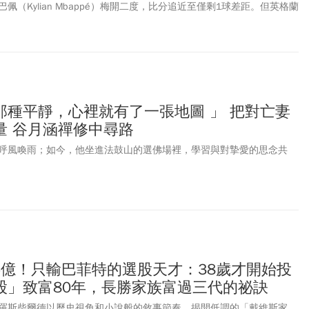
佩（Kylian Mbappé）梅開二度，比分追近至僅剩1球差距。但英格蘭
 Saka）完成帽子戲法。貝林漢姆（Jude Bellingham）最後機會反擊破
法國，奪下本屆世界盃季軍。2026年世界盃，上一場英格蘭隊最後遭阿
場大將貝林漢姆（Jude Bellingham）顯然難以吞下敗仗。難掩失望
格蘭隊一路挺進四強。裘德．貝林漢姆（Jude Bellingham）絕對
強賽，助英格蘭以2：1 擊敗挪威！不斷證明自己是世界足壇最具代表性
022年「卡達世界盃」，他就展現超齡成熟、擔任場上核心關鍵人物。
那種平靜，心裡就有了一張地圖 」 把對亡妻
全面扛起球隊重任，多場比賽有關鍵進球與助攻，是扭轉局勢的「關鍵先
量 谷月涵禪修中尋路
見識到，他在場上的領導能力。年僅23歲的他，不僅擁有成熟球技與領
魅力贏得不少代言，逐漸累積超高人氣，更成為全球足壇最受矚目新生
呼風喚雨；如今，他坐進法鼓山的選佛場裡，學習與對摯愛的思念共
威球星哈蘭德的「兄弟情」，更是粉絲場外津津樂道的話題。
85億！只輸巴菲特的選股天才：38歲才開始投
股」致富80年，長勝家族富過三代的祕訣
羅斯柴爾德以歷史視角和小說般的敘事節奏，揭開低調的「戴維斯家