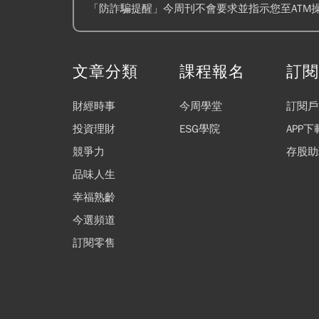
「防詐騙提醒」今周刊不會要求並指示您至ATM
文章分類
課程報名
訂
財經時事
今周學堂
訂閱戶
投資理財
ESG學院
APP下
競爭力
存股助
品味人生
幸福熟齡
今選頻道
訂閱零售