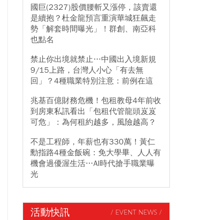
國巨(2327)股價腰斬又漲停，該賣還
是續抱？杜金龍預言重演華城狂飆走
勢「解套時間曝光」！群創、南亞科
也點名
禁止你出境就禁止…中國出入境新規
9/15上路，台灣人小心「有去無
回」？4種職業特別注意：前例在這
兆基百億財務危機！包租教母4年前收
到房東私訊看出「包租代管龍頭岌岌
可危」：為何租約越多，風險越高？
不是工程師，年薪也有330萬！黃仁
勳指路4種金飯碗：免大學畢、人人有
機會過優渥生活…AI時代搶手職業曝
光
活動快訊
/ EVENT NEWS /