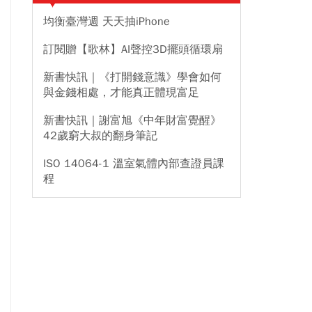
均衡臺灣週 天天抽iPhone
訂閱贈【歌林】AI聲控3D擺頭循環扇
新書快訊｜《打開錢意識》學會如何
與金錢相處，才能真正體現富足
新書快訊｜謝富旭《中年財富覺醒》
42歲窮大叔的翻身筆記
ISO 14064-1 溫室氣體內部查證員課
程