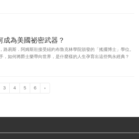
何成為美國祕密武器？
，路易斯．阿姆斯壯接受紐約布魯克林學院頒發的「搖擺博士」學位。
手，如何將爵士樂帶向世界，是什麼樣的人生孕育出這些雋永經典？
3
4
5
6
»