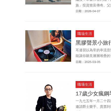
族」投資致富傳奇。父
萬元）變成9億美元（
日期：2026-04-07
資產在數十年間以每年約
元）富豪。兒子小謝爾
32萬元）的投資增值到
職場生活
戴維斯家族不追逐潮流
讓財富得以延續的，不
黑膠聲景小旅
耳邊習以為常的串流音
能讓你聽見層層堆疊的
案吧！
日期：2025-03-05
職場生活
17歲少女瘋鋼
一九七五年一月二十四
邀請爵士樂手、賣票到