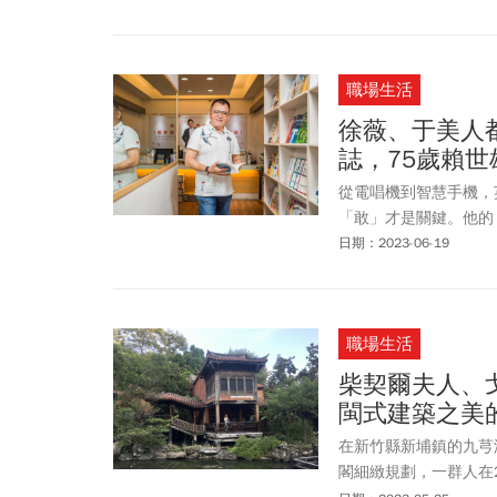
職場生活
徐薇、于美人
誌，75歲賴
從電唱機到智慧手機，
「敢」才是關鍵。他的
日期：2023-06-19
職場生活
柴契爾夫人、
閩式建築之美
在新竹縣新埔鎮的九芎
閣細緻規劃，一群人在