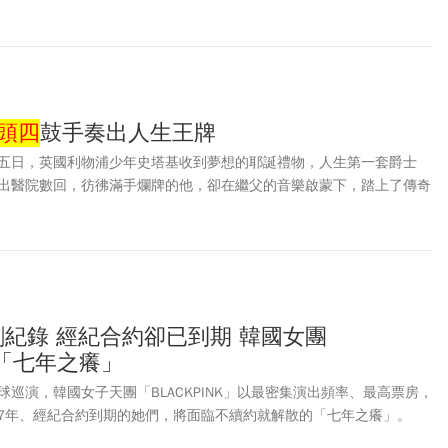
頭四
鼓手奏出人生王牌
五日，英國利物浦少年史塔基收到夢想的耶誕禮物，人生第一套爵士
出醫院數回，彷彿滿手爛牌的他，卻在繼父的音樂啟蒙下，踏上了傳奇
再創紀錄 經紀合約卻已到期 韓國女團
K的「七年之癢」
巡演，韓國女子天團「BLACKPINK」以最密集演出頻率、最高票房，
7年、經紀合約到期的她們，將面臨不續約就解散的「七年之癢」。