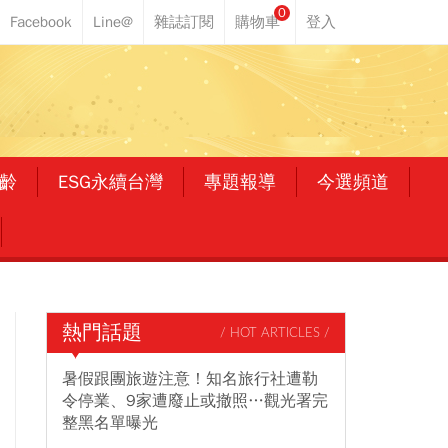
0
齡
ESG永續台灣
專題報導
今選頻道
熱門話題
/ HOT ARTICLES /
暑假跟團旅遊注意！知名旅行社遭勒
令停業、9家遭廢止或撤照…觀光署完
整黑名單曝光