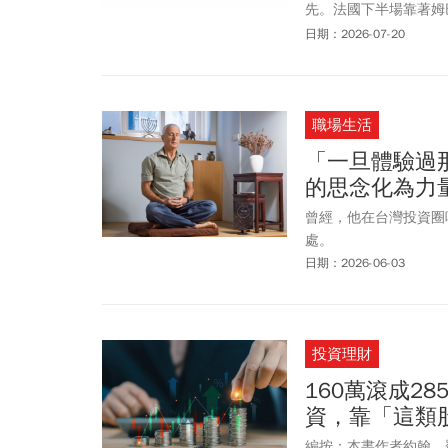
先。法國下半場靠著姆巴
最終仍靠薩卡（Bukayo
日期：2026-07-20
門，終場以6比4擊敗
根廷以2比1驚天逆轉。中
之情掩面痛哭。事實上，英
職場生活
是場上功臣！在世足8
的年輕球星之一。在2
「一旦體驗過
在2026年世界盃，
的思念化為力
生」。近期賽事讓外界
袖氣質，場外憑藉時尚
曾經，他在台灣投資圈
代巨星。此外，他和挪
處。
日期：2026-06-03
投資理財
160萬滾成2
資，靠「這類
編按：本書作者約翰．