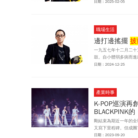
日期：2025-02-05
職場生活
邊打邊搖擺
披
一九五七年十二月二十
鼓。自小體弱多病而進
鼓手之路。
日期：2024-12-25
產業時事
K-POP巡演
BLACKPIN
剛結束為期近一年的全球
又寫下里程碑。但成團
日期：2023-09-20