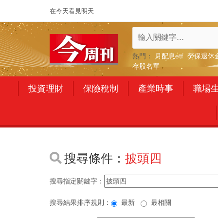
在今天看見明天
熱門：
月配息etf
勞保退休
存股名單
投資理財
保險稅制
產業時事
職場
搜尋條件：
披頭四
搜尋指定關鍵字：
搜尋結果排序規則：
最新
最相關