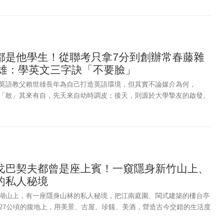
都是他學生！從聯考只拿7分到創辦常春藤雜
世雄：學英文三字訣「不要臉」
英語教父賴世雄長年為自己打造英語環境，但其實不論媒介為何，
「敢」其來有自，先天來自幼時調皮；後天，則源於大學摯友的啟發。
戈巴契夫都曾是座上賓！一窺隱身新竹山上、
的私人秘境
湖山上，有一座隱身山林的私人秘境，把江南庭園、閩式建築的樓台亭
27公頃的腹地上，用美景、古屋、珍饈、美酒，營造古今交錯的生活度