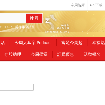
搜尋
金
00939
勞保年金試算
生活
今周大耳朵 Podcast
富足今周起
幸福熟
存股助理
今周學堂
訂購優惠
活動報名