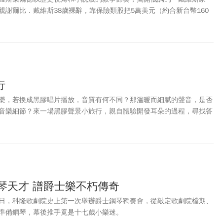
親謝爾比．戴維斯38歲裸辭，靠保險類股把5萬美元（約合新台幣160
約合新台幣285億元）。他死守保險類股45年，布局美國、日本市場，
23％~24％的速度成長，成為身價近10億美元（約合新台幣320億
比同樣驚人，在他擔任經理人的28年期間，價值1萬美元（約合新台幣
37萬9000美元（約合新台幣1200萬元），其中有22年表現贏過大盤。
、不迷信專家，更不屈服於市場瘋狂，打破「富不過三代」魔咒。真正
是運氣，而是心態、紀律與對價值的堅持。
行
樂，若換成黑膠唱片播放，音質有何不同？那溫暖而細膩的聲音，是否
音樂細節？來一場黑膠聲景小旅行，親自體驗開發耳朵的過程，尋找答
琴天才 譜爵士樂不朽傳奇
日，科隆歌劇院史上第一次舉辦爵士鋼琴獨奏會，從敲定歌劇院檔期、
準備鋼琴，幕後推手竟是十七歲小樂迷。