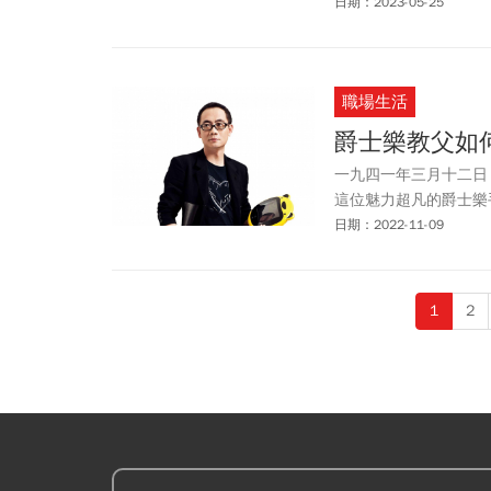
假感。
日期：2023-05-25
職場生活
爵士樂教父如
一九四一年三月十二日
這位魅力超凡的爵士樂
日期：2022-11-09
1
2