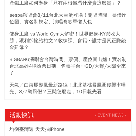
產鐵工廠如何翻身「只有兩根鐵憑什麼賣這麼貴」？
aespa演唱會8/11台北大巨蛋登場！開唱時間、票價座
位圖、實名制規定、演唱會歌單懶人包
健身工廠 vs World Gym大解密！世界健身-KY營收大
勝，獲利卻輸給柏文？教練課、會籍…誰才是真正賺錢
金雞母？
BIGBANG演唱會台灣時間、票價、座位圖出爐！實名制
台北高雄4場搶票日期、售票平台…GD/大聲/太陽全來
了
天氣／白海豚颱風最新路徑！北北基桃暴風圈侵襲率曝
光、8/7颱風假？三颱怎麼走，10日報先看
活動快訊
/ EVENT NEWS /
均衡臺灣週 天天抽iPhone