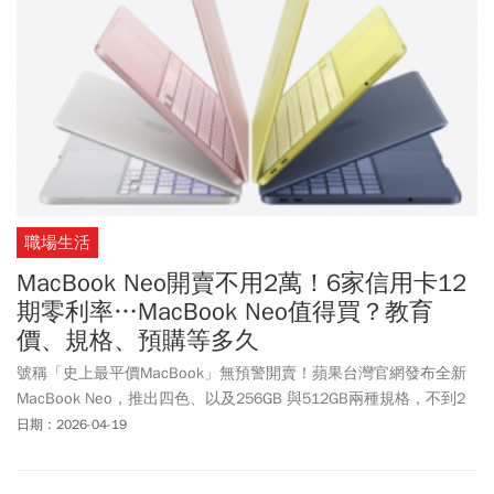
包。
職場生活
MacBook Neo開賣不用2萬！6家信用卡12
期零利率…MacBook Neo值得買？教育
價、規格、預購等多久
號稱「史上最平價MacBook」無預警開賣！蘋果台灣官網發布全新
MacBook Neo，推出四色、以及256GB 與512GB兩種規格，不到2
萬元的超低入手門檻，主打學生族群與辦公文書市場。根據蘋果官
日期：2026-04-19
網，若現在下訂，約8至10天可到貨。《今周刊》整理MacBook
Neo售價、規格、怎麼買比較便宜，以及學生最關心的教育價優惠問