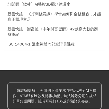
訂閱贈【歌林】AI聲控3D擺頭循環扇
新書快訊｜《打開錢意識》學會如何與金錢相處，才能
真正體現富足
新書快訊｜謝富旭《中年財富覺醒》42歲窮大叔的翻
身筆記
ISO 14064-1 溫室氣體內部查證員課程
「防詐騙提醒」今周刊不會要求並指示您至ATM操
作。ATM只有匯款及轉帳功能，無法解除分期付款或
訂單錯誤問題。隨時可撥打165反詐騙諮詢專線。