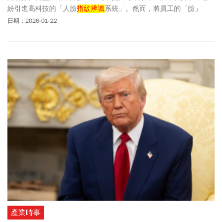
紛引進高科技的「人臉
指紋辨識
系統」。然而，將員工的「臉」
「指紋」數位化並作為出勤紀錄，這中間隱藏著不少法律地雷。
日期：2026-01-22
產業時事