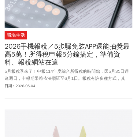
職場生活
2026手機報稅／5步驟免裝APP還能抽獎最
高5萬！所得稅申報5分鐘搞定，準備資
料、報稅網站在這
5月報稅季來了！申報114年度綜合所得稅的時間點，因5月31日適
逢週日，申報期限將依法順延至6月1日。報稅有許多種方式，其
中，手機報稅重點在「免APP、隨時隨地幾分鐘就完成」，可說是最
日期：2026-05-04
輕鬆的一種！ 財政部政務次長陳勇勝5/4表示，勞動節3天連假，最
常見的是透過手機或是網路報稅。截至5/4下午2時，目前約有108
萬件綜所稅，其中手機報稅占比提升至65%。加上財政部今年推出
「手機報稅GO好禮大FUN送」好康抽獎活動，頭獎獎金現金5萬元，
另外還有二獎5名2萬元、10名1萬元等獎項，總獎金525萬元，中獎
名額高達19586名。針對廣大上班族和小資族群，《今周刊》整理最
新的手機報稅流程、與申報的注意事項，幫助你在報稅季輕鬆省荷