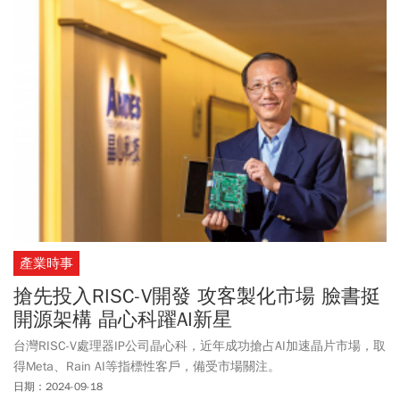
（2454），以及他最熟悉的傳產，包括卜蜂（1215）、根基
（2546）、櫻花（9911）等。
產業時事
搶先投入RISC-V開發 攻客製化市場 臉書挺
開源架構 晶心科躍AI新星
台灣RISC-V處理器IP公司晶心科，近年成功搶占AI加速晶片市場，取
得Meta、Rain AI等指標性客戶，備受市場關注。
日期：2024-09-18