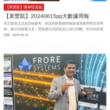
【黃豐凱】暖神投資組
【黃豐凱】20240615pp大數據周報
本文提供之訊息謹供參考，所談到的股價與個股僅為教學與文章舉
例，無任何推薦之意，買進賣出仍請投資人自行判斷。本文內容僅
供訂閱戶本人使用，非經授權嚴禁任何翻印、轉載，或以任何型態
日期：2024-06-15
傳播於他人。