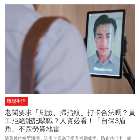
題，帶讀者一次掌握MacBook Neo開賣有哪些重點。
職場生活
老闆要求「刷臉、掃指紋」打卡合法嗎？員
工拒絕能記曠職？人資必看！「自保3眉
角」不踩勞資地雷
隨著數位轉型浪潮，許多企業為了提升考勤效率、防止代打卡，紛