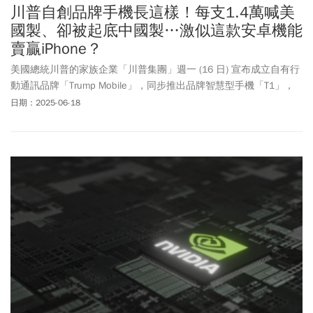
川普自創品牌手機長這樣！每支1.4萬喊美
國製、卻被起底中國製…激似這款安卓機能
賣贏iPhone？
美國總統川普的家族企業「川普集團」週一 (16 日) 宣布成立自有行
動通訊品牌「Trump Mobile」，同步推出品牌智慧型手機「T1」，
並計劃與 iPhone 17 同時發布。然而，儘管官方新聞稿強調該手機
日期：2025-06-18
「在美國設計與製造」，外界揭露其實際為中國製造、重新包裝的
Android 手機，與官方說法顯著不符。