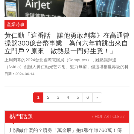
產業時事
黃仁勳「這番話」讓他勇敢創業》在高通曾
操盤300億台幣事業 為何六年前跳出來自
立門戶？原來「散熱是一門好生意！」
上周閉幕的2024台北國際電腦展（Computex），雖然讓輝達
（Nvidia）創辦人黃仁勳光芒四射、魅力無窮，但這堪稱世界級的科
技大展，絕對不只他的個人秀，而是各方英雄豪傑匯聚於此，大到
日期：2024-06-14
品牌廠、小到零組件供應商，全都聚在同一個屋簷下。不少業界人
士發現，隨著AI算力一再提升，散熱是個愈來愈頭痛的問題，因此今
年Computex展場裡，從風扇的氣冷、用水的液冷，到使用特製冷卻
1
2
3
4
5
6
»
油的浸沒式冷卻（immersion cooling），都讓大家看得眼花撩亂。
但在以上這三種散熱方式之外，還有一種極少見的散熱產品，沒有
跟大家擠在人聲鼎沸的南港展覽館一館展場，而是「躲在」一館五
熱門話題
/ HOT ARTICLES /
樓的包廂裡。這就是已經六歲的矽谷散熱方案新創公司Frore
Systems，以及其號稱是全球第一款固態主動散熱技術AirJet。
川湖做什麼的？躋身「萬金股」抱1張年賺760萬！傳