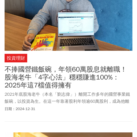
投資理財
不捧國營鐵飯碗，年領60萬股息就離職！
股海老牛「4字心法」穩穩賺進100%：
2025年這7檔值得擁有
2021年底股海老牛（本名「劉志偉」）離開工作多年的國營事業鐵
飯碗，以投資為生。在這一年靠著股利年領逾60萬股利，成為他離
職的底氣。但沒想到，一離職就遇到空頭年，幸好安穩的領股利，
日期：2024-12-31
讓他安然度過這一年。他說：「當股市下跌時，買什麼股票都是賠
錢，不會變的就是股息。」更領悟自己鑽研多年的「抱緊處理」心
法確實能讓他安心投資。2025年他特別看好AI，首選護國神山台積
電（2330）、光寶科（2301）、義隆電（2458）、聯發科