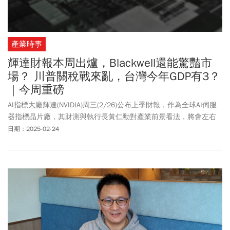
產業時事
輝達財報本周出爐，Blackwell還能驚豔市
場？ 川普關稅戰來亂，台灣今年GDP有3？
｜今周重磅
AI指標大廠輝達(NVIDIA)周三(2/26)公布上季財報，作為全球AI伺服
器指標晶片廠，其財測與執行長黃仁勳對產業前景看法，將會左右
相關產業鏈榮枯。此前，有部分AI伺服器供應鏈坦言，Blackwell延
日期：2025-02-24
遲供貨，導致AI伺服器出貨延後，影響公司財測。因此Blackwell的
投產供貨進度，以及後續伺服器出貨狀況，仍會是各界關注焦點。
1、輝達財報公布在即 Blackwell投產狀況受矚2、川普新政來亂，我
國GDP還能保3嗎？3、最便宜蘋果AI手機開賣！ iPhone 16e能否獲
果粉青睞