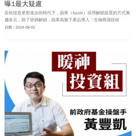
曝1最大疑慮
在科技愈來愈進步的時代下，蘋果（Apple）採用解鎖裝置的方式漸
趨多元，除了密碼解鎖，蘋果為旗下產品導入「生物辨識技術
（Biometrics）」，包括iPhone、iPad、MacBook上使用的「
指紋辨
日期：2024-08-02
識
（Touch ID）」、「臉部辨識（Face ID）」，甚至是應用在頭戴
裝置Vision Pro的「虹膜辨識（Optic ID）」；如今，據外媒掌握消息
指出，蘋果於近期通過一項新專利—「心律辨識（Heart ID）」，或
許在數年後，蘋果用戶便可透過感測器偵測心跳來解鎖裝置，如
Apple Watch或iPhone。