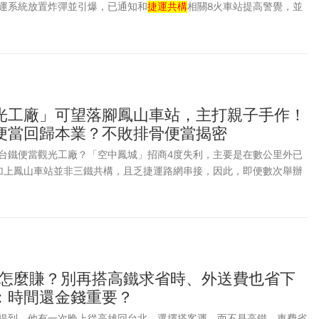
運系統放置炸彈並引爆，已通知和
捷運共構
相關8火車站提高警覺，並
指明是哪個站點，因此台鐵針對全台8處與捷運系統共構的車站區域，
山站、南港站、台北站、板橋站、松竹站、新烏日站、大慶站，及新左
應變處理須知與通報作業要點進行通知，提高警覺，全面加強聯防戒備
，和地方警察單位加強聯防戒備、車站巡查及危安通報，台北市警察局
動1579名警力，其中捷運部分有320名警力。這場北車、中山站、誠品
台，馬上要迎接人潮最多的聖誕節、跨年，還有台日棒球國際交流賽、
光工廠」可望落腳鳳山車站，主打親子手作！
發生在台北大巨蛋，該如何應對？
便當回歸本業？不敗排骨便當揭密
台鐵便當觀光工廠？「空中鳳城」招商4度失利，主要是在數公里外已
插旗，加上鳳山車站並非三鐵共構，且乏捷運路網串接，因此，即便數次舉辦
例，最終仍失利收場。民進黨在地立委許智傑會勘後稱，台鐵公司決定
座「台鐵便當觀光工廠」，待提升人流後，再後續針對空中鳳城其餘樓
。
可以怎麼賺？別再搭高鐵求省時、外送費也省下
：時間還金錢重要？
提到，他有一次晚上從高雄回台北，選擇搭客運，而不是高鐵。車費省