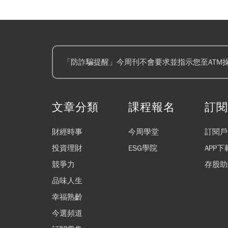
顧公教人員需求的銀行
擔保品類型及座落區域
動影響，故不偏好承作
人員只能申貸15 坪以
「防詐騙提醒」今周刊不會要求並指示您至ATM
文章分類
課程報名
訂
財經時事
今周學堂
訂閱戶
投資理財
ESG學院
APP下
競爭力
存股助
品味人生
幸福熟齡
今選頻道