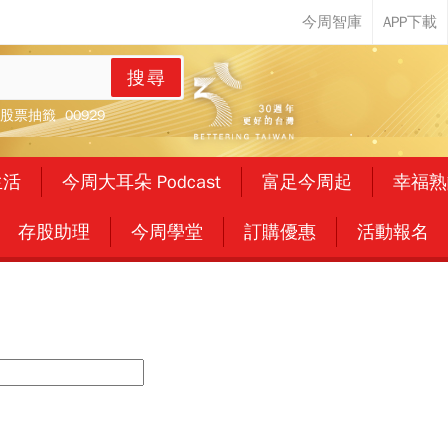
搜尋
股票抽籤
00929
生活
今周大耳朵 Podcast
富足今周起
幸福熟
存股助理
今周學堂
訂購優惠
活動報名