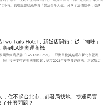
花了2小時。我在臉書粉絲專頁「樂活分享人生」分享了這個故事，收到
這位搭客運的年輕朋友說，當天晚上並沒有要參加什麼活動，而且搭客
點，就直接睡覺，所以沒必要為了省時間，而花較多的錢搭高鐵。反對的
主要的理由是「時間非常寶貴，不該浪費在交通上」，當然也有人考量
，本文將以前者作為探討的重點。
wo Tails Hotel，新飯店開箱！從「攤味」
，將到LA搶奧運商機
際飯店品牌「Two Tails Hotel」，亞洲首發據點選在新北市蘆洲。
，預計接著要打造美國旗艦館，搶攻2028年夏季奧運商機。這家飯店
，背後金主正是中租集團總裁辜仲立，近年他不只投資媒體，現在也以
造出國際飯店品牌。
，住不起台北市...都發局找地、捷運局賣
出了什麼問題？