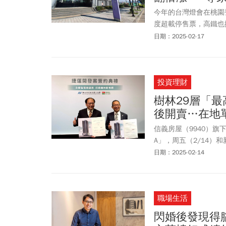
今年的台灣燈會在桃園登
度超載停售票，高鐵也
價也被帶動。台灣房屋
日期：2025-02-17
房價漲幅，其中A7體育
軍，也是沿線唯二房價
投資理財
樹林29層「最
後開賣…在地
信義房屋（9940）旗
A」，周五（2/14）
下5層，總樓板面積約6
日期：2025-02-14
預計於2027年開工
總李建坤表示，LG1
建案，只要有推新建案
職場生活
因開案後的市況而決定
閃婚後發現得