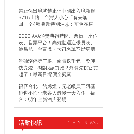
禁止你出境就禁止…中國出入境新規
9/15上路，台灣人小心「有去無
回」？4種職業特別注意：前例在這
2026 AAA頒獎典禮時間、票價、座位
表、售票平台！高雄世運迎張員瑛、
池昌旭、金宣虎…卡司名單不斷更新
景碩漲停第三根、南電返千元，欣興
快亮燈...3檔我該買誰？外資先挑它買
超了！最新目標價全揭露
福容台北一館熄燈，元老級員工阿基
師也不捨…老客人最後一天入住，福
容：明年全新酒店登場
活動快訊
/ EVENT NEWS /