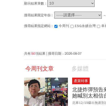
顯示結果筆數：
搜尋結果限定年份 :
搜尋結果指定網站 :
今周刊
ESG永續台灣
幸
共有
50
項結果
搜尋日期：
2026-08-07
今周刊文章
多媒體
產業時事
北捷炸彈預告
她喊別太相信
北車12/19爆出無