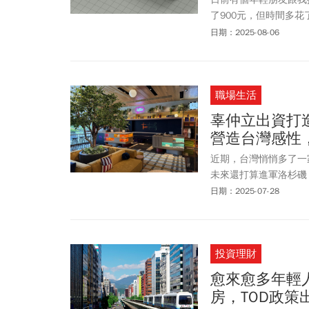
了900元，但時間多
很多正反不同的回應。
日期：2025-08-06
運回到家大約晚上10
人約略多於贊成的人，
的是安全的問題。不過
職場生活
辜仲立出資打造T
營造台灣感性
近期，台灣悄悄多了一家國
未來還打算進軍洛杉磯
的前身是成旅晶贊飯店
日期：2025-07-28
個人名義出資，希望打
投資理財
愈來愈多年輕人
房，TOD政策