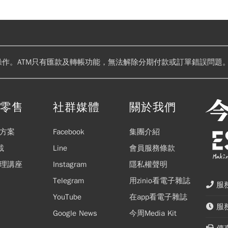
。對此，人事總處回應，該行案件核貸是依個別客戶條件、還款能力及
，進行差異化授信條件，該行考量小套房物件價格與流動性易受市場波
小套房物件，但個案如有需求，仍會視客戶個別條件來評估，並非公教
上的房產。
操作。ATM只有匯款及轉帳功能，無法解除分期付款或訂單錯誤問題。
閱零售
社群媒體
關於我們
方案
Facebook
集團介紹
載
Line
會員服務條款
理講座
Instagram
隱私權聲明
Telegram
用zinio看電子雜誌
服務
YouTube
在app看電子雜誌
服務
Google News
今周Media Kit