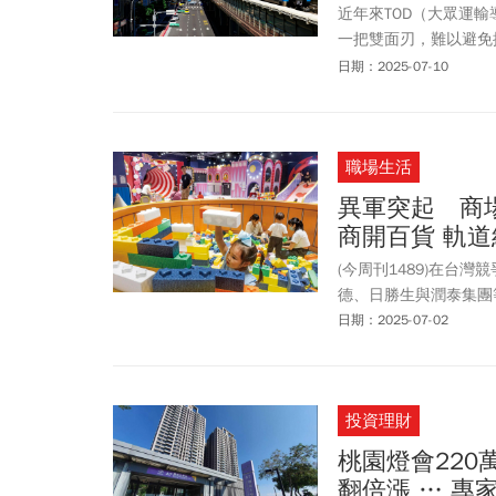
近年來TOD（大眾運
一把雙面刃，難以避免
漸被迫遷離都市。OU
日期：2025-07-10
宅」，更應提供一定比
TOD的落實立場不一
強化捷運興建基金。或
職場生活
例與用途，使都市的發
異軍突起 商
商開百貨 軌
(今周刊1489)在台
德、日勝生與潤泰集團
日期：2025-07-02
投資理財
桃園燈會220
翻倍漲 … 專