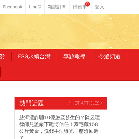
0
齡
ESG永續台灣
專題報導
今選頻道
熱門話題
/ HOT ARTICLES /
慈濟遭詐騙10億怎麼發生的？陳昱瑄
律師見證嚴下跪博信任！豪宅藏158
公斤黃金，洗錢手法曝光…慈濟回應
了