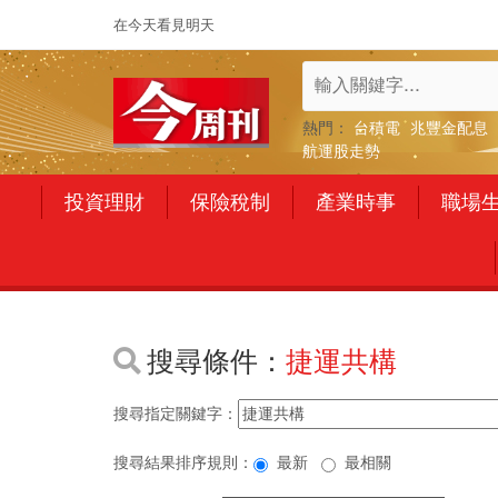
在今天看見明天
熱門：
台積電
兆豐金配息
航運股走勢
投資理財
保險稅制
產業時事
職場
搜尋條件：
捷運共構
搜尋指定關鍵字：
搜尋結果排序規則：
最新
最相關