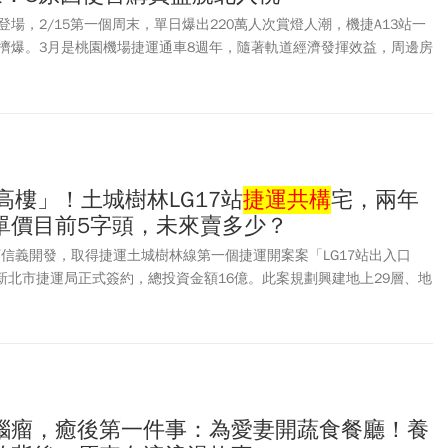
場，2/15第一個周末，單日爆出220萬人次賞燈人潮，機捷A13站一
擠爆。3月是桃園機場捷運通車8週年，隨著軌道經濟發揮效益，周邊房
集團根據內政部實價登錄資料，統計桃園機場捷運各站通車8年間周邊
大學站漲幅高達170%，A18高鐵桃園站上漲135.2%，漲幅分居冠亞
翻倍的站點。
高樓」！土城樹林LG17站
捷運共構
宅，兩年
單價目前5字頭，未來賣多少？
下信義開發，取得捷運土城樹林線第一個捷運開案案「LG17站出入口
和新北市捷運局正式簽約，總投資金額16億。此案規劃興建地上29層、地
300坪的
捷運共構
宅。1~3樓為捷運，4樓至29樓為住家，2~3房為主，
動土，2年後推出預售屋。這棟樓興建後，將成為樹林最高樓。信義開發副
7在樹林最精華地段，有樹林火車站及家樂福雙商圈，「樹林地區很少新
，去化速度很快，因為供給少，在地換屋需求高。」至於推案價格，會
。目前樹林大廈一坪成交金額已破5字頭。
腦瘤，癒後第一件事：為愛妻開蔬食餐廳！養