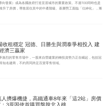
輸導向發展）成為各國政府打造宜居城市的重要政策。不過TOD同時也是
推升了房價，導致居住其中的中產階級、基層勞工面臨「仕紳化」，漸
Rs都市改革組織政策研究員洛書指出，TOD不應只是「在捷運旁蓋共購
例「可負擔住宅」維持都市多元勞工階級。他認為政府目前各部門對於
、互相拉扯，亦缺乏完善的計畫。建議可導入TIF機制（租稅增額融資），
是仿效日本的鎖定重要樞紐開發方式、韓國的eTOD明定住宅分配的比
展更加健全。
場收租穩定 冠德、日勝生與潤泰爭相投入 建
道經濟三贏家
灣競爭激烈的零售市場中，一股來自營建業的轉投資勢力正在崛起，包括冠
等知名建商，不約而同跨足百貨零售領域。
萬人擠爆機捷，高鐵通車8年來「這2站」房價
家：3原因使首購買盤脫北入桃