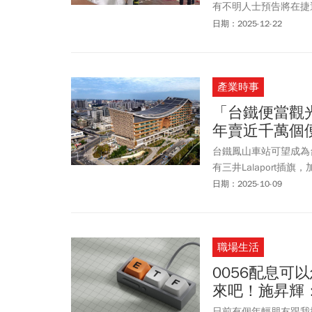
有不明人士預告將在捷
加強聯防戒備。由於未
日期：2025-12-22
全面加強戒備，包含松
營站等，依據災害事故
與車站巡查。鐵警局說
產業時事
也加強安全維護，共出
南西隨機傷人案震驚全
「台鐵便當觀
中職賽季，類似恐攻若
年賣近千萬個
台鐵鳳山車站可望成為
有三井Lalaport
招商說明會，並不斷讓
日期：2025-10-09
自己來，先打造全台首
層、位置獨立進行招商
職場生活
0056配息
來吧！施昇輝
日前有個年輕朋友跟我