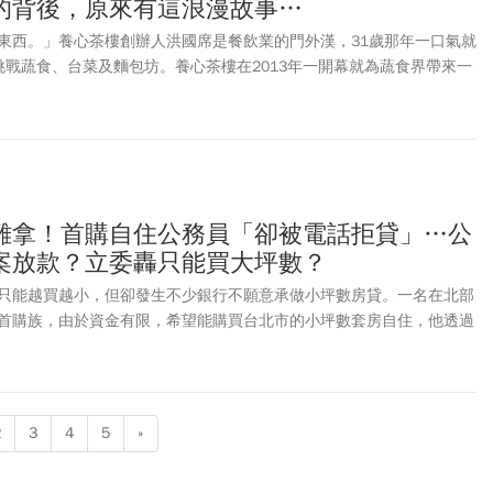
的背後，原來有這浪漫故事…
東西。」養心茶樓創辦人洪國席是餐飲業的門外漢，31歲那年一口氣就
挑戰蔬食、台菜及麵包坊。養心茶樓在2013年一開幕就為蔬食界帶來一
客滿，還很難預約。他笑道：「養心茶樓比我們預計的還要受歡迎，一
好成績的背後有一段感人的愛情故事。這是他為了太太而開的餐廳。洪
兩人相識後，經常一起用餐，「那時候吃素的人很不方便，而且素料偏
家一起去吃港式飲茶，選擇更少，他心想：「能否以港式飲茶的方式做
葷的人感覺不到是素食？」他的策略很成功，養心茶樓在蔬食店已成為
菜競爭激烈，去年收掉滿穗台菜，轉型為「Yache韓式蔬食」，去年9
難拿！首購自住公務員「卻被電話拒貸」…公
養心沙龍」進軍新店裕隆城，目前養心餐飲集團年營收3億。
案放款？立委轟只能買大坪數？
只能越買越小，但卻發生不少銀行不願意承做小坪數房貸。一名在北部
首購族，由於資金有限，希望能購買台北市的小坪數套房自住，他透過
「築巢優利貸」-全國公教員工房屋貸款向中國信託申請購屋貸款，不
被該銀行告知，不貸款給15坪以下的房子，因此他只好轉往其他銀行申
只能買大坪數嗎？」接獲此陳情案的國民黨立委黃健豪質疑，在雙北等
民眾特別是年輕或小資族本來就只能負擔小坪數房子、小套房。人事總
2
3
4
5
»
築巢優利貸」公開資訊，實際上帶有行政部門的保證和宣傳效果，若承
且根本還沒審核就拒貸，應該在評選前揭露，或把機會給其他更願意照