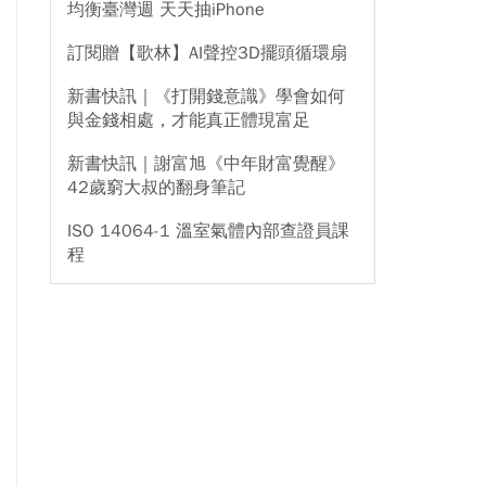
均衡臺灣週 天天抽iPhone
訂閱贈【歌林】AI聲控3D擺頭循環扇
新書快訊｜《打開錢意識》學會如何
與金錢相處，才能真正體現富足
新書快訊｜謝富旭《中年財富覺醒》
42歲窮大叔的翻身筆記
ISO 14064-1 溫室氣體內部查證員課
程