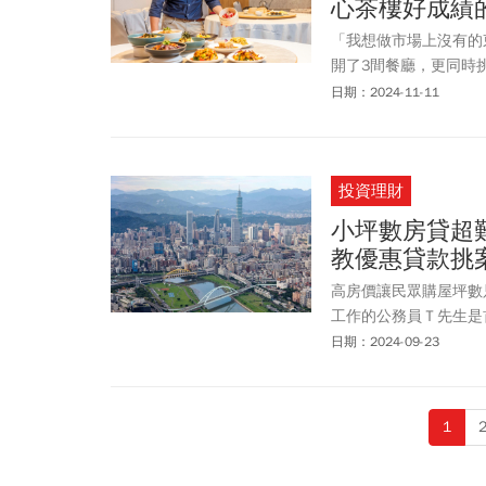
心茶樓好成績
「我想做市場上沒有的
開了3間餐廳，更同時
股旋風，餐廳不但天天
日期：2024-11-11
個月營收近千萬元。」
國席的太太從小吃素，
多，我吃不習慣。」全
投資理財
蔬食和點心，還要讓吃
名店，持續拓展。因台
小坪數房貸超
月主打年輕的副品牌「
教優惠貸款挑
高房價讓民眾購屋坪數
工作的公務員Ｔ先生是
行政院人事行政總處的
日期：2024-09-23
過卻在電話詢問時，就
貸。「難道是要叫公教
都會區房價高昂，一般
1
處網站上都可以找到「
辦銀行有這樣的限制，